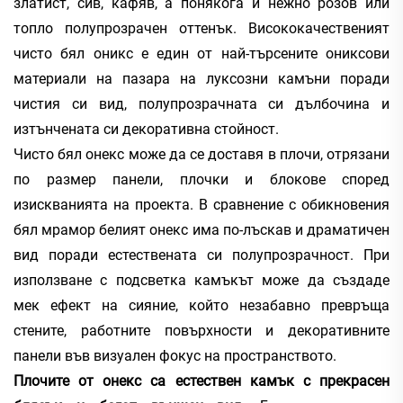
златист, сив, кафяв, а понякога и нежно розов или
топло полупрозрачен оттенък. Висококачественият
чисто бял оникс е един от най-търсените ониксови
материали на пазара на луксозни камъни поради
чистия си вид, полупрозрачната си дълбочина и
изтънчената си декоративна стойност.
Чисто бял онекс може да се доставя в плочи, отрязани
по размер панели, плочки и блокове според
изискванията на проекта. В сравнение с обикновения
бял мрамор белият онекс има по-лъскав и драматичен
вид поради естествената си полупрозрачност. При
използване с подсветка камъкът може да създаде
мек ефект на сияние, който незабавно превръща
стените, работните повърхности и декоративните
панели във визуален фокус на пространството.
Плочите от онекс са естествен камък с прекрасен