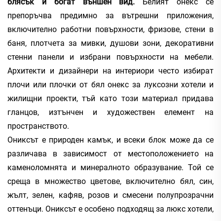
блясък и богат външен вид.
Белият онекс се
препоръчва предимно за вътрешни приложения,
включително работни повърхности, фризове, стени в
баня, плотчета за мивки, душови зони, декоративни
стенни панели и избрани повърхности на мебели.
Архитекти и дизайнери на интериори често избират
плочи или плочки от бял онекс за луксозни хотели и
жилищни проекти, тъй като този материал придава
гланцов, изтънчен и художествен елемент на
пространството.
Ониксът е природен камък, и всеки блок може да се
различава в зависимост от местоположението на
каменоломнята и минералното образувание. Той се
среща в множество цветове, включително бял, син,
жълт, зелен, кафяв, розов и смесени полупрозрачни
оттенъци. Ониксът е особено подходящ за люкс хотели,