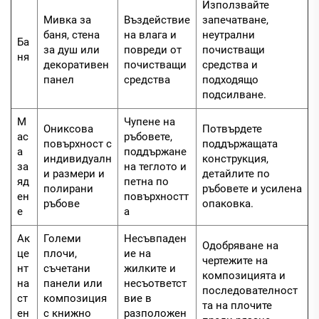
Използвайте
Мивка за
Въздействие
запечатване,
баня, стена
на влага и
неутрални
Ба
за душ или
повреди от
почистващи
ня
декоративен
почистващи
средства и
панел
средства
подходящо
подсилване.
М
Чупене на
Ониксова
Потвърдете
ас
ръбовете,
повърхност с
поддържащата
а
поддържане
индивидуалн
конструкция,
за
на теглото и
и размери и
детайлите по
яд
петна по
полирани
ръбовете и усилена
ен
повърхностт
ръбове
опаковка.
е
а
Ак
Големи
Несъвпаден
Одобряване на
це
плочи,
ие на
чертежите на
нт
съчетани
жилките и
композицията и
на
панели или
несъответст
последователност
ст
композиция
вие в
та на плочите
ен
с книжно
разположен