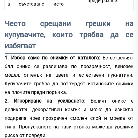
преди рязане.
а
съчетаване
ието
Често срещани грешки на
купувачите, които трябва да се
избягват
1. Избор само по снимки от каталога:
Естественият
бял оникс се различава по прозрачност, венозен
модел, оттенък на цвета и естествени пукнатини.
Купувачите трябва да потвърдят истинските снимки
на плочите преди поръчка.
2. Игнориране на усилването:
Белият оникс е
деликатен декоративен камък и може да изисква
подкрепа чрез прозрачен смолен слой и мрежа от
тила. Пропускането на тази стъпка може да увеличи
риска от повреди.