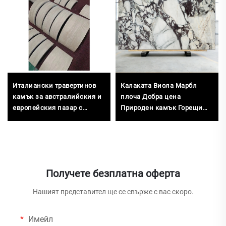
Италиански травертинов
Калаката Виола Марбл
камък за австралийския и
плоча Добра цена
европейския пазар с
Природен камък Горещи
оптови услуги за CAD
продажби
чертежи
Получете безплатна оферта
Нашият представител ще се свърже с вас скоро.
Имейл