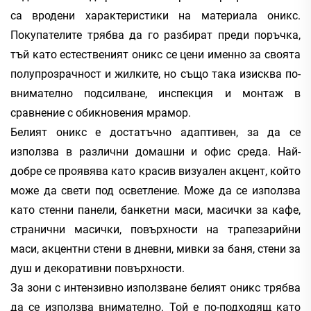
са вродени характеристики на материала оникс.
Покупателите трябва да го разбират преди поръчка,
тъй като естественият оникс се цени именно за своята
полупрозрачност и жилките, но също така изисква по-
внимателно подсилване, инспекция и монтаж в
сравнение с обикновения мрамор.
Белият оникс е достатъчно адаптивен, за да се
използва в различни домашни и офис среда. Най-
добре се проявява като красив визуален акцент, който
може да свети под осветление. Може да се използва
като стенни панели, банкетни маси, масички за кафе,
странични масички, повърхности на трапезарийни
маси, акцентни стени в дневни, мивки за баня, стени за
душ и декоративни повърхности.
За зони с интензивно използване белият оникс трябва
да се използва внимателно. Той е по-подходящ като