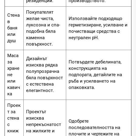
резиденции.
производството.
Покупателят
Стена
желае чиста,
Използвайте подходящо
в
луксозна и спа-
герметизиране, усилване и
баня
подобна бяла
почистващи средства с
или
каменна
неутрален pH.
душ
повърхност.
Маса
Дизайнът
за
Потвърдете дебелината,
изисква рядка
хране
конструкцията на
полупрозрачна
не
подпората, детайлите на
бяла повърхност
или
ръба и усилването на
с естествена
кавич
опаковката.
елегантност.
ка
Проек
т за
Проектът
стена
изисква
Одобрете
с
непрекъснатост
последователността на
книж
на жилките и
плочите и чертежите на