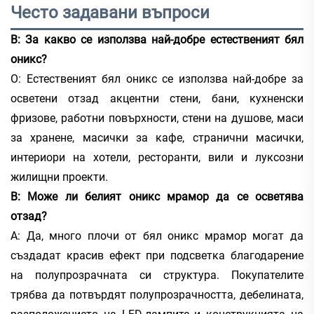
Често задавани въпроси
В: За какво се използва най-добре естественият бял
оникс?
О: Естественият бял оникс се използва най-добре за
осветени отзад акцентни стени, бани, кухненски
фризове, работни повърхности, стени на душове, маси
за хранене, масички за кафе, странични масички,
интериори на хотели, ресторанти, вили и луксозни
жилищни проекти.
В: Може ли белият оникс мрамор да се осветява
отзад?
А: Да, много плочи от бял оникс мрамор могат да
създадат красив ефект при подсветка благодарение
на полупрозрачната си структура. Покупателите
трябва да потвърдят полупрозрачността, дебелината,