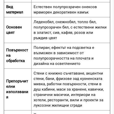
Вид
Естествен полупрозрачен онексов
материал
мраморен декоративен камък
Леденобял, снежнобял, топло бял,
Основен
полупрозрачен бял, с естествени жилки
цвят
в златист, сив, кафяв, розов или
ръждив цвят
Полиран; ефектът на подсветка е
Повърхност
възможен в зависимост от
на
полупрозрачността на плочата и
обработка
дизайна на осветлението
Стени с книжно съчетаване, акцентни
стени, бани, фризове зад кухненската
Препоръчит
мивка, работни повърхности, стени в
елни
душ кабини, маси за хранене, кавички,
използвани
странични масички, интериори на
я
хотели, ресторанти, вили и проекти за
луксозни жилищни сгради