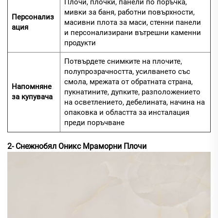
Плочи, плочки, панели по поръчка,
мивки за баня, работни повърхности,
Персонализ
масивни плота за маси, стенни панели
ация
и персонализирани вътрешни каменни
продукти
Потвърдете снимките на плочите,
полупрозрачността, усилването със
смола, мрежата от обратната страна,
Напомняне
пукнатините, дупките, разположението
за купувача
на осветлението, дебелината, начина на
опаковка и областта за инсталация
преди поръчване
2- Снежнобял Оникс Мраморни Плочи