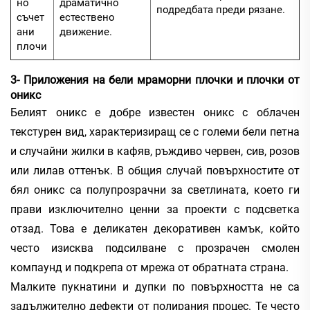
но
драматично
подредбата преди рязане.
съчет
естествено
ани
движение.
плочи
3- Приложения на бели мраморни плочки и плочки от
оникс
Белият оникс е добре известен оникс с облачен
текстурен вид, характеризиращ се с големи бели петна
и случайни жилки в кафяв, ръждиво червен, сив, розов
или лилав оттенък. В общия случай повърхностите от
бял оникс са полупрозрачни за светлината, което ги
прави изключително ценни за проекти с подсветка
отзад. Това е деликатен декоративен камък, който
често изисква подсилване с прозрачен смолен
компаунд и подкрепа от мрежа от обратната страна.
Малките пукнатини и дупки по повърхността не са
задължително дефекти от полирания процес. Те често