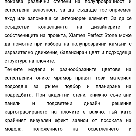
показва различни степени на полупрозрачност и
естествена венозност, за да създаде гостоприемен
вход или запомнящ се интериорен елемент. За да се
осъществи концепцията на дизайнерите и
собствениците на проекта, Xiamen Perfect Stone може
да помогне при избора на полупрозрачни камъни с
изразително движение, балансиран цвят и подходяща
структура на плочите.
Течните модели и разнообразните цветове на
естествения оникс мрамор правят този материал
подходящ за ръчен подбор и планиране на
подредбата. При акцентни стени, книжно съчетани
панели и подсветени дизайн решения
картографирането на плочите е важно, тъй като
крайният визуален ефект зависи от посоката на
модела, положението на осветлението и