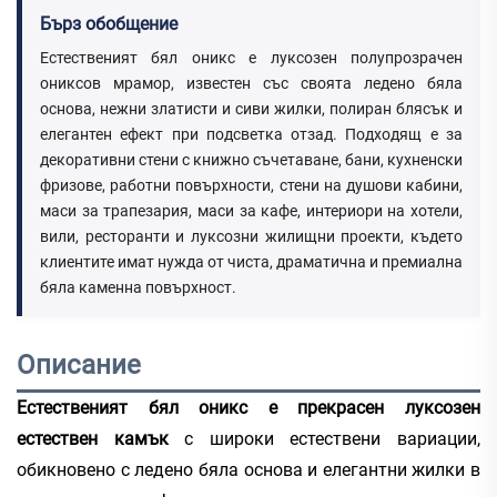
Бърз обобщение
Естественият бял оникс е луксозен полупрозрачен
ониксов мрамор, известен със своята ледено бяла
основа, нежни златисти и сиви жилки, полиран блясък и
елегантен ефект при подсветка отзад. Подходящ е за
декоративни стени с книжно съчетаване, бани, кухненски
фризове, работни повърхности, стени на душови кабини,
маси за трапезария, маси за кафе, интериори на хотели,
вили, ресторанти и луксозни жилищни проекти, където
клиентите имат нужда от чиста, драматична и премиална
бяла каменна повърхност.
Описание
Естественият бял оникс е прекрасен луксозен
естествен камък
с широки естествени вариации,
обикновено с ледено бяла основа и елегантни жилки в