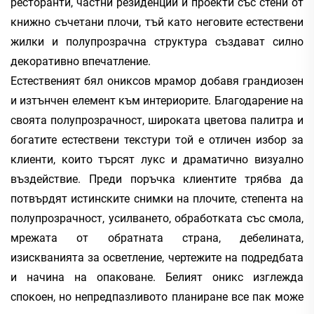
ресторанти, частни резиденции и проекти със стени от
книжно съчетани плочи, тъй като неговите естествени
жилки и полупрозрачна структура създават силно
декоративно впечатление.
Естественият бял ониксов мрамор добавя грандиозен
и изтънчен елемент към интериорите. Благодарение на
своята полупрозрачност, широката цветова палитра и
богатите естествени текстури той е отличен избор за
клиенти, които търсят лукс и драматично визуално
въздействие. Преди поръчка клиентите трябва да
потвърдят истинските снимки на плочите, степента на
полупрозрачност, усилването, обработката със смола,
мрежата от обратната страна, дебелината,
изискванията за осветление, чертежите на подредбата
и начина на опаковане. Белият оникс изглежда
спокоен, но непредпазливото планиране все пак може