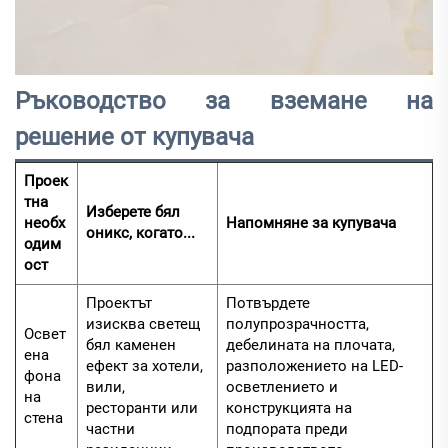
Ръководство за вземане на
решение от купувача
Проек
тна
Изберете бял
необх
Напомняне за купувача
оникс, когато...
одим
ост
Проектът
Потвърдете
изисква светещ
полупрозрачността,
Освет
бял каменен
дебелината на плочата,
ена
ефект за хотели,
разположението на LED-
фона
вили,
осветлението и
на
ресторанти или
конструкцията на
стена
частни
подпората преди