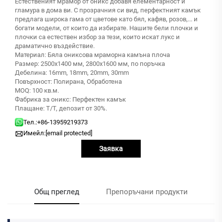
Естественият мрамор от оникс добавя елементарност и
гламура в дома ви. С прозрачния си вид, перфектният камък
предлага широка гама от цветове като бял, кафяв, розов,... и
богати модели, от които да избирате. Нашите бели плочки и
плочки са естествен избор за тези, които искат лукс и
драматично въздействие.
Материал: Бяла ониксова мраморна камъна плоча
Размер: 2500x1400 мм, 2800x1600 мм, по поръчка
Дебелина: 16mm, 18mm, 20mm, 30mm
Повърхност: Полирана, Обработена
MOQ: 100 кв.м.
Фабрика за оникс: Перфектен камък
Плащане: T/T, депозит от 30%.
Тел.:
+86-13959219373
Имейл:
[email protected]
Заявка
Общ преглед
Препоръчани продукти