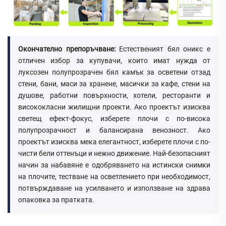
Окончателно препоръчване:
Естественият бял оникс е
отличен избор за купувачи, които имат нужда от
луксозен полупрозрачен бял камък за осветени отзад
стени, бани, маси за хранене, масички за кафе, стени на
душове, работни повърхности, хотели, ресторанти и
висококласни жилищни проекти. Ако проектът изисква
светещ ефект-фокус, изберете плочи с по-висока
полупрозрачност и балансирана венозност. Ако
проектът изисква мека елегантност, изберете плочи с по-
чисти бели оттенъци и нежно движение. Най-безопасният
начин за набавяне е одобряването на истински снимки
на плочите, тестване на осветлението при необходимост,
потвърждаване на усилването и използване на здрава
опаковка за пратката.