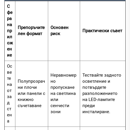
С
фе
ра
на
Препоръчите
Основен
пр
Практически съвет
лен формат
риск
ил
ож
ен
ие
Ос
ве
Неравномер
Тествайте задното
те
Полупрозрач
но
осветление и
на
ни плочи
пропускане
потвърдете
от
или панели с
на светлина
разположението
за
книжно
или
на LED-лампите
д
съчетаване
сенчести
преди
ст
зони
инсталиране.
ен
а