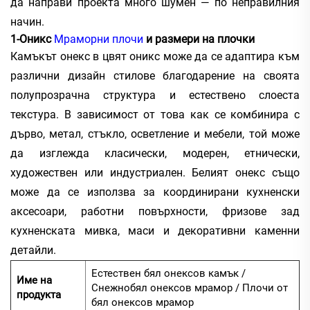
да направи проекта много шумен — по неправилния
начин.
1-Оникс
Мраморни плочи
и размери на плочки
Камъкът онекс в цвят оникс може да се адаптира към
различни дизайн стилове благодарение на своята
полупрозрачна структура и естествено слоеста
текстура. В зависимост от това как се комбинира с
дърво, метал, стъкло, осветление и мебели, той може
да изглежда класически, модерен, етнически,
художествен или индустриален. Белият онекс също
може да се използва за координирани кухненски
аксесоари, работни повърхности, фризове зад
кухненската мивка, маси и декоративни каменни
детайли.
Естествен бял онексов камък /
Име на
Снежнобял онексов мрамор / Плочи от
продукта
бял онексов мрамор