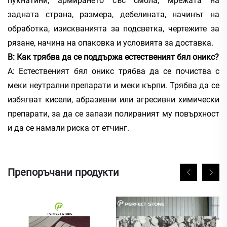
пукнатини, армирането със смола, мрежата на
задната страна, размера, дебелината, начинът на
обработка, изискванията за подсветка, чертежите за
рязане, начина на опаковка и условията за доставка.
В: Как трябва да се поддържа естественият бял оникс?
А: Естественият бял оникс трябва да се почиства с
меки неутрални препарати и меки кърпи. Трябва да се
избягват кисели, абразивни или агресивни химически
препарати, за да се запази полираният му повърхност
и да се намали риска от етчинг.
Препоръчани продукти