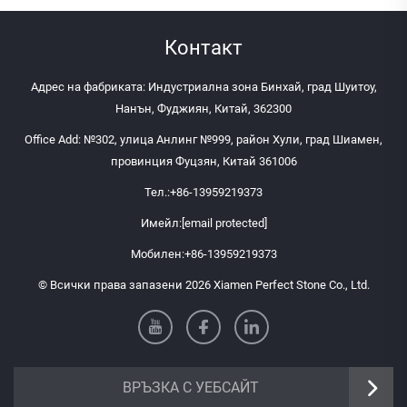
Контакт
Адрес на фабриката: Индустриална зона Бинхай, град Шуитоу,
Нанън, Фуджиян, Китай, 362300
Office Add: №302, улица Анлинг №999, район Хули, град Шиамен,
провинция Фуцзян, Китай 361006
Тел.:
+86-13959219373
Имейл:
[email protected]
Мобилен:
+86-13959219373
© Всички права запазени 2026 Xiamen Perfect Stone Co., Ltd.
ВРЪЗКА С УЕБСАЙТ