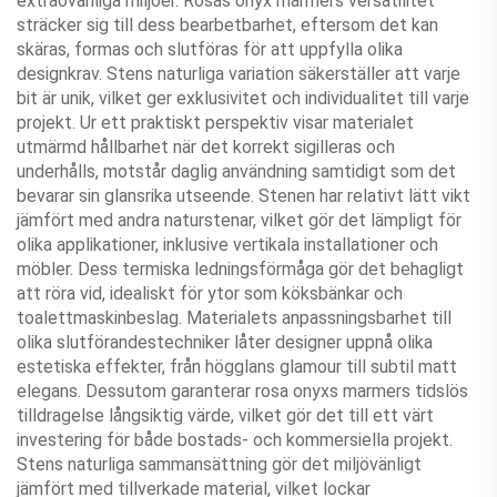
extraövanliga miljöer. Rosas onyx marmers versatilitet
sträcker sig till dess bearbetbarhet, eftersom det kan
skäras, formas och slutföras för att uppfylla olika
designkrav. Stens naturliga variation säkerställer att varje
bit är unik, vilket ger exklusivitet och individualitet till varje
projekt. Ur ett praktiskt perspektiv visar materialet
utmärmd hållbarhet när det korrekt sigilleras och
underhålls, motstår daglig användning samtidigt som det
bevarar sin glansrika utseende. Stenen har relativt lätt vikt
jämfört med andra naturstenar, vilket gör det lämpligt för
olika applikationer, inklusive vertikala installationer och
möbler. Dess termiska ledningsförmåga gör det behagligt
att röra vid, idealiskt för ytor som köksbänkar och
toalettmaskinbeslag. Materialets anpassningsbarhet till
olika slutförandestechniker låter designer uppnå olika
estetiska effekter, från högglans glamour till subtil matt
elegans. Dessutom garanterar rosa onyxs marmers tidslös
tilldragelse långsiktig värde, vilket gör det till ett värt
investering för både bostads- och kommersiella projekt.
Stens naturliga sammansättning gör det miljövänligt
jämfört med tillverkade material, vilket lockar