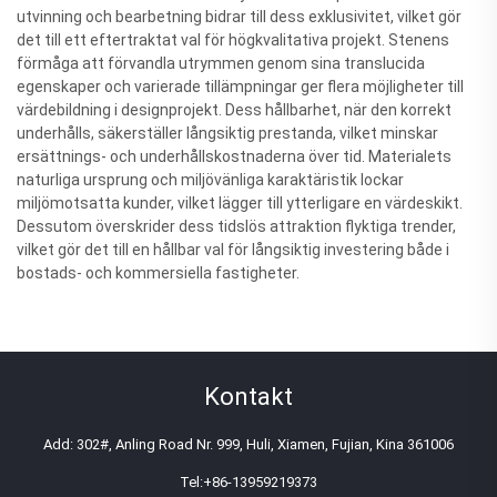
utvinning och bearbetning bidrar till dess exklusivitet, vilket gör
det till ett eftertraktat val för högkvalitativa projekt. Stenens
förmåga att förvandla utrymmen genom sina translucida
egenskaper och varierade tillämpningar ger flera möjligheter till
värdebildning i designprojekt. Dess hållbarhet, när den korrekt
underhålls, säkerställer långsiktig prestanda, vilket minskar
ersättnings- och underhållskostnaderna över tid. Materialets
naturliga ursprung och miljövänliga karaktäristik lockar
miljömotsatta kunder, vilket lägger till ytterligare en värdeskikt.
Dessutom överskrider dess tidslös attraktion flyktiga trender,
vilket gör det till en hållbar val för långsiktig investering både i
bostads- och kommersiella fastigheter.
Kontakt
Add: 302#, Anling Road Nr. 999, Huli, Xiamen, Fujian, Kina 361006
Tel:
+86-13959219373