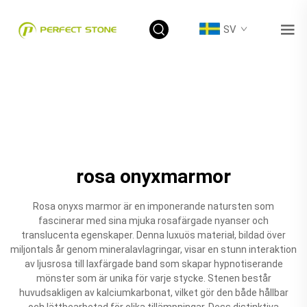
SV
rosa onyxmarmor
Rosa onyxs marmor är en imponerande natursten som
fascinerar med sina mjuka rosafärgade nyanser och
translucenta egenskaper. Denna luxuös materiał, bildad över
miljontals år genom mineralavlagringar, visar en stunn interaktion
av ljusrosa till laxfärgade band som skapar hypnotiserande
mönster som är unika för varje stycke. Stenen består
huvudsakligen av kalciumkarbonat, vilket gör den både hållbar
och lättbearbetad för olika tillämpningar. Dess distinktiva