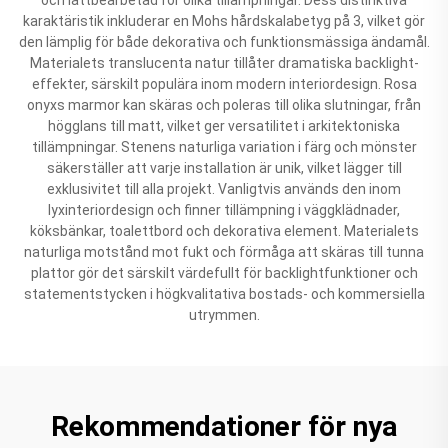
karaktäristik inkluderar en Mohs hårdskalabetyg på 3, vilket gör
den lämplig för både dekorativa och funktionsmässiga ändamål.
Materialets translucenta natur tillåter dramatiska backlight-
effekter, särskilt populära inom modern interiordesign. Rosa
onyxs marmor kan skäras och poleras till olika slutningar, från
högglans till matt, vilket ger versatilitet i arkitektoniska
tillämpningar. Stenens naturliga variation i färg och mönster
säkerställer att varje installation är unik, vilket lägger till
exklusivitet till alla projekt. Vanligtvis används den inom
lyxinteriordesign och finner tillämpning i väggklädnader,
köksbänkar, toalettbord och dekorativa element. Materialets
naturliga motstånd mot fukt och förmåga att skäras till tunna
plattor gör det särskilt värdefullt för backlightfunktioner och
statementstycken i högkvalitativa bostads- och kommersiella
utrymmen.
Rekommendationer för nya