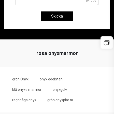
0/1000
Skicka
rosa onyxmarmor
grön Onyx
onyx edelsten
blå onyxs marmor
onyxgolv
regnbågs onyx
grön onyxplatta