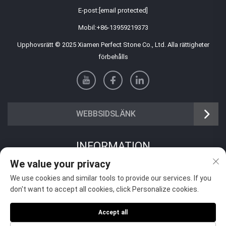
E-post:
[email protected]
Mobil:
+86-13959219373
Upphovsrätt © 2025 Xiamen Perfect Stone Co., Ltd. Alla rättigheter
förbehålls
WEBBSIDSLÄNK
INFORMATION
We value your privacy
Registrera dig för att ta emot vårt veckovisa nyhetsbrev
We use cookies and similar tools to provide our services. If you
don't want to accept all cookies, click Personalize cookies.
Accept all
Skicka