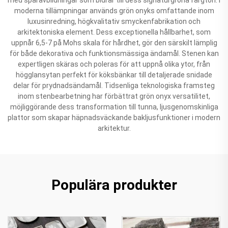
moderna tillämpningar används grön onyks omfattande inom
luxusinredning, högkvalitativ smyckenfabrikation och
arkitektoniska element. Dess exceptionella hållbarhet, som
uppnår 6,5-7 på Mohs skala för hårdhet, gör den särskilt lämplig
för både dekorativa och funktionsmässiga ändamål. Stenen kan
expertligen skäras och poleras för att uppnå olika ytor, från
högglansytan perfekt för köksbänkar till detaljerade snidade
delar för prydnadsändamål. Tidsenliga teknologiska framsteg
inom stenbearbetning har förbättrat grön onyx versatilitet,
möjliggörande dess transformation till tunna, ljusgenomskinliga
plattor som skapar häpnadsväckande bakljusfunktioner i modern
arkitektur.
Populära produkter