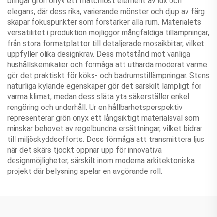
bringar grön onyx ett matchlöst element av lux och
elegans, där dess rika, varierande mönster och djup av färg
skapar fokuspunkter som förstärker alla rum. Materialets
versatilitet i produktion möjliggör mångfaldiga tillämpningar,
från stora formatplattor till detaljerade mosaikbitar, vilket
uppfyller olika designkrav. Dess motstånd mot vanliga
hushållskemikalier och förmåga att uthärda moderat värme
gör det praktiskt för köks- och badrumstillämpningar. Stens
naturliga kylande egenskaper gör det särskilt lämpligt för
varma klimat, medan dess släta yta säkerställer enkel
rengöring och underhåll. Ur en hållbarhetsperspektiv
representerar grön onyx ett långsiktigt materialsval som
minskar behovet av regelbundna ersättningar, vilket bidrar
till miljöskyddsefforts. Dess förmåga att transmittera ljus
när det skärs tjockt öppnar upp för innovativa
designmöjligheter, särskilt inom moderna arkitektoniska
projekt där belysning spelar en avgörande roll.