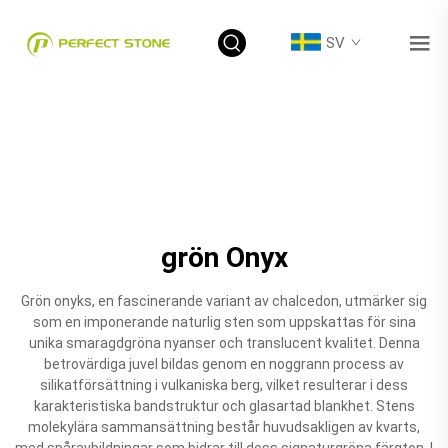
SV
grön Onyx
Grön onyks, en fascinerande variant av chalcedon, utmärker sig
som en imponerande naturlig sten som uppskattas för sina
unika smaragdgröna nyanser och translucent kvalitet. Denna
betrovärdiga juvel bildas genom en noggrann process av
silikatförsättning i vulkaniska berg, vilket resulterar i dess
karakteristiska bandstruktur och glasartad blankhet. Stens
molekylära sammansättning består huvudsakligen av kvarts,
med spåravbildningar som bidrar till dess signaturgröna färgton. I