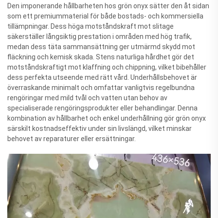
Den imponerande hållbarheten hos grön onyx sätter den åt sidan
som ett premiummaterial för både bostads- och kommersiella
tillämpningar. Dess höga motståndskraft mot slitage
säkerställer långsiktig prestation i områden med hög trafik,
medan dess täta sammansättning ger utmärmd skydd mot
fläckning och kemisk skada. Stens naturliga hårdhet gör det
motståndskraftigt mot klaffning och chippning, vilket bibehåller
dess perfekta utseende med rätt vård. Underhållsbehovet är
överraskande minimalt och omfattar vanligtvis regelbundna
rengöringar med mild tvål och vatten utan behov av
specialiserade rengöringsprodukter eller behandlingar. Denna
kombination av hållbarhet och enkel underhållning gör grön onyx
särskilt kostnadseffektiv under sin livslängd, vilket minskar
behovet av reparaturer eller ersättningar.