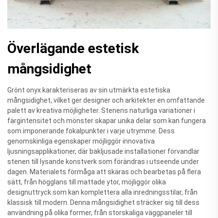
Överlägande estetisk
mångsidighet
Grönt onyx karakteriseras av sin utmärkta estetiska
mångsidighet, vilket ger designer och arkitekter en omfattande
palett av kreativa möjligheter. Stenens naturliga variationer i
färgintensitet och mönster skapar unika delar som kan fungera
som imponerande fokalpunkter i varje utrymme. Dess
genomskinliga egenskaper möjliggör innovativa
ljusningsapplikationer, där bakljusade installationer förvandlar
stenen till lysande konstverk som förändras i utseende under
dagen. Materialets förmåga att skäras och bearbetas på flera
sätt, från högglans till mattade ytor, möjliggör olika
designuttryck som kan komplettera alla inredningsstilar, från
klassisk till modern. Denna mångsidighet sträcker sig till dess
användning på olika former, från storskaliga väggpaneler till