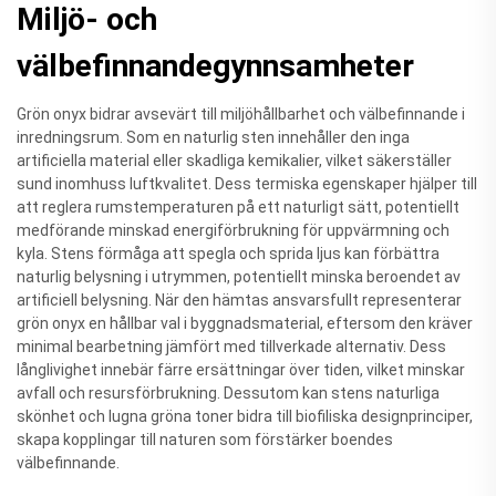
Miljö- och
välbefinnandegynnsamheter
Grön onyx bidrar avsevärt till miljöhållbarhet och välbefinnande i
inredningsrum. Som en naturlig sten innehåller den inga
artificiella material eller skadliga kemikalier, vilket säkerställer
sund inomhuss luftkvalitet. Dess termiska egenskaper hjälper till
att reglera rumstemperaturen på ett naturligt sätt, potentiellt
medförande minskad energiförbrukning för uppvärmning och
kyla. Stens förmåga att spegla och sprida ljus kan förbättra
naturlig belysning i utrymmen, potentiellt minska beroendet av
artificiell belysning. När den hämtas ansvarsfullt representerar
grön onyx en hållbar val i byggnadsmaterial, eftersom den kräver
minimal bearbetning jämfört med tillverkade alternativ. Dess
långlivighet innebär färre ersättningar över tiden, vilket minskar
avfall och resursförbrukning. Dessutom kan stens naturliga
skönhet och lugna gröna toner bidra till biofiliska designprinciper,
skapa kopplingar till naturen som förstärker boendes
välbefinnande.