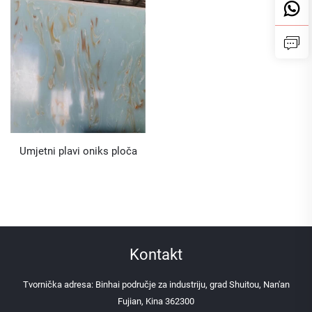
kuhinjske radne površine
Umjetni plavi oniks ploča
Kontakt
Tvornička adresa: Binhai područje za industriju, grad Shuitou, Nan'an
Fujian, Kina 362300