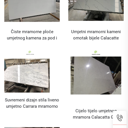
Čiste mramorne ploče
Umjetni mramorni kameni
umjetnog kamena za pod i
omotak bijele Calacatte
kuhinjsku radnu površinu
cijena za korištenje u
podovima i kuhinjskim
pločama
Suvremeni dizajn stila liveno
umjetno Carrara mramorno
Cijelo tijelo umjetnog
ploča za namještaju od
mramora Calacatta Grey
kamena
ploča za vannu stolicu i