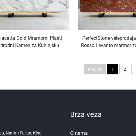
lacatta Gold Mramorni Plasti
PerfectStone veleprodaja
rirodni Kamen za Kuhinjsku
Rosso Levanto marmor z
dnu Ploču, Toaletu, Pod, Zid
high-end Villa Hotel P
Previše
1
2
Brza veza
O nama
ou, Nan'an Fujian, Kina