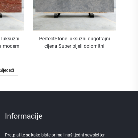
 luksuzni
PerfectStone luksuzni dugotrajni
a moderni
cijena Super bijeli dolomitni
rojekt
mramor za veleprodajni dizajn
unutrašnjosti Projekat
Sljedeći
Informacije
Pretplatite se kako biste primali naš tjedni newsletter