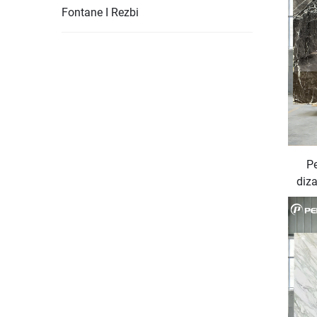
Fontane I Rezbi
Pe
diza
mr