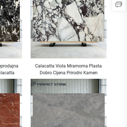
eprodajna
Calacatta Viola Mramorna Plasta
alacatta
Dobro Cijena Prirodni Kamen
zne vile
Popularan Proizvod Prodaje