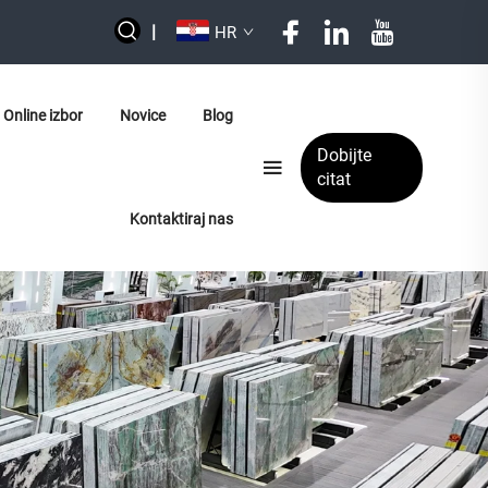
|
HR
Online izbor
Novice
Blog
Dobijte
citat
Kontaktiraj nas