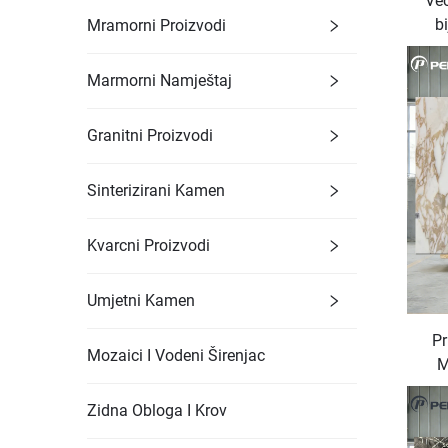
Več
b
Mramorni Proizvodi
Marmorni Namještaj
Granitni Proizvodi
Sinterizirani Kamen
Kvarcni Proizvodi
Umjetni Kamen
Pr
Mozaici I Vodeni Širenjac
M
Ra
Zidna Obloga I Krov