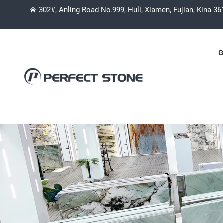
302#, Anling Road No.999, Huli, Xiamen, Fujian, Kina 3
G