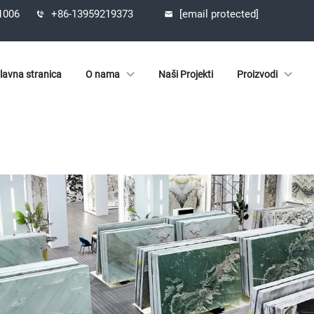
61006
+86-13959219373
[email protected]
lavna stranica
O nama
Naši Projekti
Proizvodi