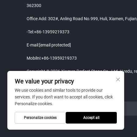
362300
Office Add: 302#, Anling Road No.999, Huli, Xiamen, Fujia
-Tel:
+86-13959219373
E-mail:
[email protected]
Mobilni:
+86-13959219373
Copyright © 2026 Xiamen Perfect Stone Co., Ltd. U redu, r
We value your privacy
We use cookies and similar tools to provide our
services. If you don't want to accept all cookies, click
Personalize cookies.
LINK NA WEB STRANICU
Personalize cookies
Accept all