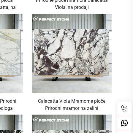
 ploča
Prirodne ploče mramora Calacatta
atta, na
Viola, na prodaji
Prirodni
Calacatta Viola Mramorne ploče
odloga
Prirodni mramor na zalihi
orni Stol
ena Gold
a