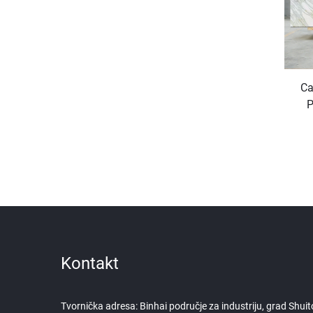
Ca
P
Ra
Kontakt
Tvornička adresa: Binhai područje za industriju, grad Shuit