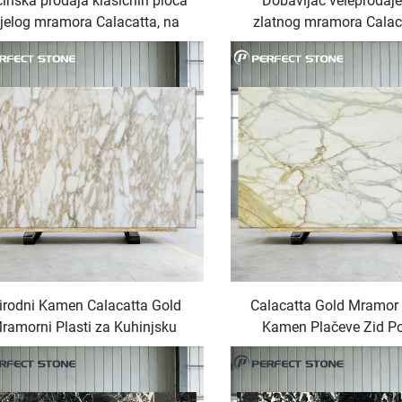
inska prodaja klasičnih ploča
Dobavljač veleprodaje
ijelog mramora Calacatta, na
zlatnog mramora Calac
prodaju
prodaji
irodni Kamen Calacatta Gold
Calacatta Gold Mramor 
ramorni Plasti za Kuhinjsku
Kamen Plačeve Zid P
dnu Ploču, Toaletu, Pod, Zid
Kamen Blok Zlatni Mram
Istarskog Podrijetla Si
Mramorna Ploč