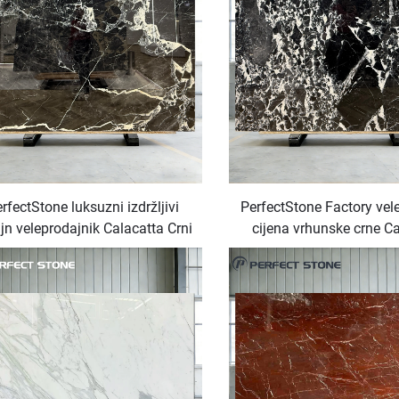
rfectStone luksuzni izdržljivi
PerfectStone Factory vel
jn veleprodajnik Calacatta Crni
cijena vrhunske crne C
amorni ploča za unutrašnjost
mramorne ploče za luksu
izgradnje