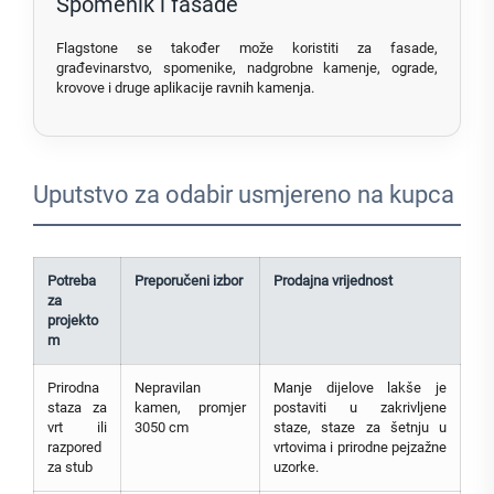
Spomenik i fasade
Flagstone se također može koristiti za fasade,
građevinarstvo, spomenike, nadgrobne kamenje, ograde,
krovove i druge aplikacije ravnih kamenja.
Uputstvo za odabir usmjereno na kupca
Potreba
Preporučeni izbor
Prodajna vrijednost
za
projekto
m
Prirodna
Nepravilan
Manje dijelove lakše je
staza za
kamen, promjer
postaviti u zakrivljene
vrt ili
3050 cm
staze, staze za šetnju u
razpored
vrtovima i prirodne pejzažne
za stub
uzorke.