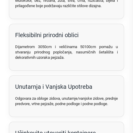
Multikolor, bež, hrđava, žuta, siva, crna, ružičasta, bijela i
prilagođene boje podržavaju različite stilove dizajna.
Fleksibilni prirodni oblici
Dijametrom 3050cm i veličinama 50100cm pomažu u
stvaranju prirodnog popločanja, nasumičnih šetališta i
dekorativnih uzoraka pejzaža.
Unutarnja i Vanjska Upotreba
Odgovara za obloge zidova, unutarnje/vanjske zidove, prednje
predvore, vrtne pejzaže, podne podloge i podne podloge.