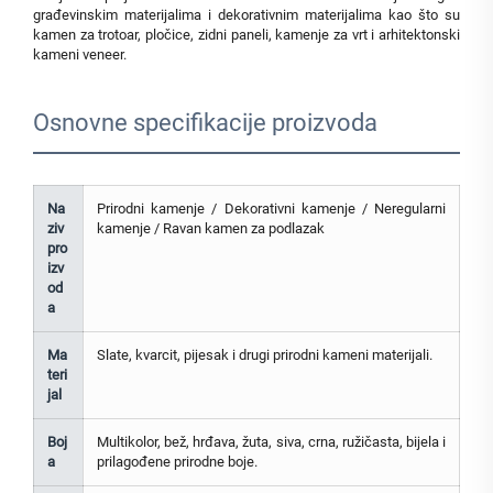
građevinskim materijalima i dekorativnim materijalima kao što su
kamen za trotoar, pločice, zidni paneli, kamenje za vrt i arhitektonski
kameni veneer.
Osnovne specifikacije proizvoda
Na
Prirodni kamenje / Dekorativni kamenje / Neregularni
ziv
kamenje / Ravan kamen za podlazak
pro
izv
od
a
Ma
Slate, kvarcit, pijesak i drugi prirodni kameni materijali.
teri
jal
Boj
Multikolor, bež, hrđava, žuta, siva, crna, ružičasta, bijela i
a
prilagođene prirodne boje.