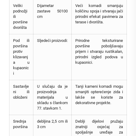
Veliki
Dijametar
Veći komadi smanjuju
podnožji
zastave 50100
količinu spoja i stvaraju jači
ili
cm
prirodni efekat pavimera za
površine
terase i dvorišta.
dvorišta
Pod ili
Sljedeći proizvodi:
Prirodne teksturirane
površina
površine poboljšavaju
protiv
prijem i stvaraju rustikalan,
klizavanj
prirodni izgled podova u
a u
kupaonici.
kupaonic
i
Sastavlje
U slučaju da je
Tanji kameni komadi mogu
ni ili
proizvodnja
smanjiti opterećenje zida i
obloženi
materijala u
lakše se koriste za
skladu s člankom
dekorativne projekte.
77. stavkom 1.
Srednja
debljina 2,5 cm ili
Deblji dijelovi pružaju
površina
3 cm
znatniji osjećaj za
spoljašnje uređaje za