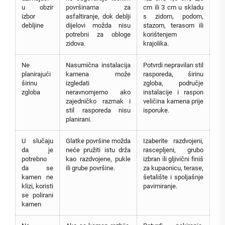
u obzir
površinama za
cm ili 3 cm u skladu
izbor
asfaltiranje, dok deblji
s zidom, podom,
debljine
dijelovi možda nisu
stazom, terasom ili
potrebni za obloge
korištenjem
zidova.
krajolika.
Ne
Nasumična instalacija
Potvrdi nepravilan stil
planirajući
kamena može
rasporeda, širinu
širinu
izgledati
zgloba, područje
zgloba
neravnomjerno ako
instalacije i raspon
zajedničko razmak i
veličina kamena prije
stil rasporeda nisu
isporuke.
planirani.
U slučaju
Glatke površine možda
Izaberite razdvojeni,
da je
neće pružiti istu drža
rascepljeni, grubo
potrebno
kao razdvojene, pukle
izbran ili gljivični finiš
da se
ili grube površine.
za kupaonicu, terase,
kamen ne
šetalište i spoljašnje
klizi, koristi
pavimiranje.
se polirani
kamen