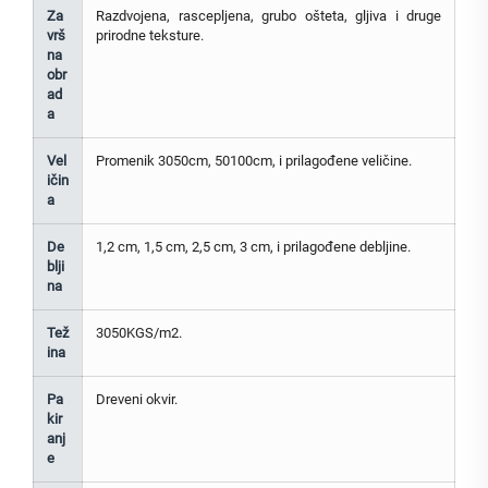
Za
Razdvojena, rascepljena, grubo ošteta, gljiva i druge
vrš
prirodne teksture.
na
obr
ad
a
Vel
Promenik 3050cm, 50100cm, i prilagođene veličine.
ičin
a
De
1,2 cm, 1,5 cm, 2,5 cm, 3 cm, i prilagođene debljine.
blji
na
Tež
3050KGS/m2.
ina
Pa
Dreveni okvir.
kir
anj
e