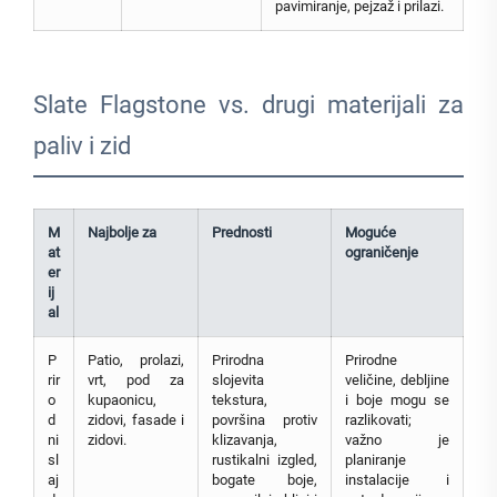
pavimiranje, pejzaž i prilazi.
Slate Flagstone vs. drugi materijali za
paliv i zid
M
Najbolje za
Prednosti
Moguće
at
ograničenje
er
ij
al
P
Patio, prolazi,
Prirodna
Prirodne
rir
vrt, pod za
slojevita
veličine, debljine
o
kupaonicu,
tekstura,
i boje mogu se
d
zidovi, fasade i
površina protiv
razlikovati;
ni
zidovi.
klizavanja,
važno je
sl
rustikalni izgled,
planiranje
aj
bogate boje,
instalacije i