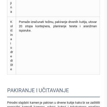
ji
n
a
K
Pomaže izračunati težinu, pakiranje drvenih kutija, utovar
ol
20 stopa kontejnera, planiranje tereta i aranžman
ič
isporuke.
in
a
i
o
dr
e
di
št
e
PAKIRANJE I UČITAVANJE
Prirodni slajdski kamen je pakiran u drvene kutije kako bi se zaštitili
nepravilni komadi kamena, rubovi, kutovi i teksturirane površine