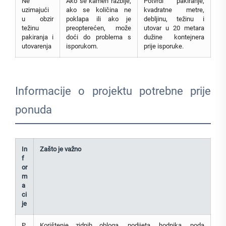
Ne
Ako se kamen razbije,
Potvrdi pakiranje,
uzimajući
ako se količina ne
kvadratne metre,
u obzir
poklapa ili ako je
debljinu, težinu i
težinu
preopterećen, može
utovar u 20 metara
pakiranja i
doći do problema s
dužine kontejnera
utovarenja
isporukom.
prije isporuke.
Informacije o projektu potrebne prije
ponuda
In
Zašto je važno
f
or
m
a
ci
je
P
Korištenje zidnih obloga, podijeta, hodnika, poda