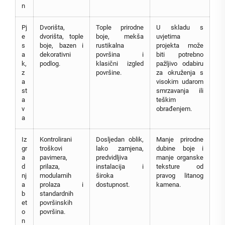
n
Pj
Dvorišta,
Tople prirodne
U skladu s
e
dvorišta, tople
boje, mekša
uvjetima
s
boje, bazen i
rustikalna
projekta može
a
dekorativni
površina i
biti potrebno
k,
podlog.
klasični izgled
pažljivo odabiru
z
površine.
za okruženja s
a
visokim udarom
st
smrzavanja ili
a
teškim
v
obrađenjem.
a
Iz
Kontrolirani
Dosljedan oblik,
Manje prirodne
gr
troškovi
lako zamjena,
dubine boje i
a
pavimera,
predvidljiva
manje organske
d
prilaza,
instalacija i
teksture od
nj
modularnih
široka
pravog litanog
a
prolaza i
dostupnost.
kamena.
b
standardnih
et
površinskih
o
površina.
n