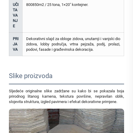
UČI
800850m2 / 25 tona, 1×20" kontejner.
TA
VA
NJ
E
PRI
Dekorativni slajd za obloge zidova, unutarnji i vanjski dio
JA
zidova, lobby područja, vrtna pejzaža, podij, prolazi,
VA
podovi, fasade i građevinska dekoracija.
Slike proizvoda
Sljedeće originalne slike zadržane su kako bi se pokazala boja
prirodnog litanog kamena, tekstura površine, nepravilan oblik,
slojevita struktura, izgled pavimera i efekat dekorativne primjene.