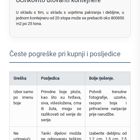
Učinkovito utovariti kontejnere
U skladu s tim, u skladu s uvjetima pakiranja i debljine, u
jednom kontejneru od 20 stopa može se prebaciti oko 800850
m2 po 25 tona.
Česte pogreške pri kupnji i posljedice
Greška
Posljedica
Bolje rješenje.
Izbor samo
Prirodne boje ploče,
Potvrdi trenutne
po imenu
kao što su hrđava,
fotografije, uzorke,
boje
siva, višesložena, crna
raspon boja i
ili žuta, mogu se
prihvaćene varijacije
razlikovati od serije do
prije narudžbe.
serije.
Ne
Tanki dijelovi možda
Izaberite debljinu od
uzimajući
ne odgovaraju teškim
1,2 cm, 1,5 cm, 2,5