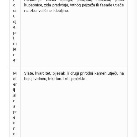
o
kupaonice, zida predvorja, vrtnog pejzaža ili fasade utječe
dr
na izbor veličine i debljine.
u
čj
e
pr
i
m
je
n
e
M
Slate, kvarcitet, pijesak ili drugi prirodni kamen utječu na
at
boju, tvrdoću, teksturu i stil projekta.
er
ij
al
n
a
pr
e
d
n
o