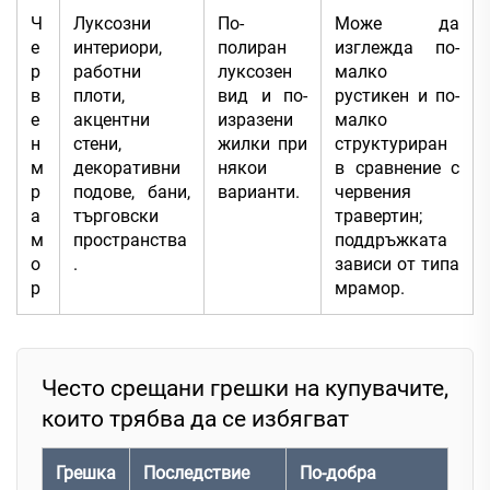
Ч
Луксозни
По-
Може да
е
интериори,
полиран
изглежда по-
р
работни
луксозен
малко
в
плоти,
вид и по-
рустикен и по-
е
акцентни
изразени
малко
н
стени,
жилки при
структуриран
м
декоративни
някои
в сравнение с
р
подове, бани,
варианти.
червения
а
търговски
травертин;
м
пространства
поддръжката
о
.
зависи от типа
р
мрамор.
Често срещани грешки на купувачите,
които трябва да се избягват
Грешка
Последствие
По-добра