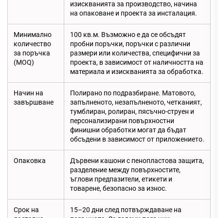
изискванията за производство, начина
на опаковане и проекта за инсталация.
Минимално
100 кв.м. Възможно е да се обсъдят
количество
пробни поръчки, поръчки с различни
за поръчка
размери или количества, специфични за
(MOQ)
проекта, в зависимост от наличността на
материала и изискванията за обработка.
Начин на
Полирано по подразбиране. Матовото,
завършване
запълненото, незапълненото, четканият,
тумблиран, ролиран, пясъчно-струен и
персонализирани повърхностни
финишни обработки могат да бъдат
обсъдени в зависимост от приложението.
Опаковка
Дървени кашони с пенопластова защита,
разделение между повърхностите,
ъглови предпазители, етикети и
товарене, безопасно за износ.
Срок на
15–20 дни след потвърждаване на