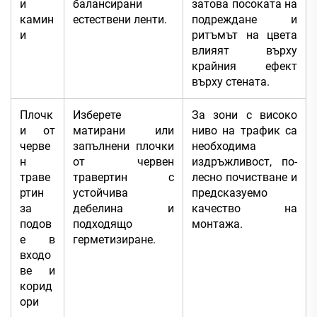
и
балансирани
затова посоката на
камин
естествени ленти.
подреждане и
и
ритъмът на цвета
влияят върху
крайния ефект
върху стената.
Плочк
Изберете
За зони с високо
и от
матирани или
ниво на трафик са
черве
запълнени плочки
необходима
н
от червен
издръжливост, по-
траве
травертин с
лесно почистване и
ртин
устойчива
предсказуемо
за
дебелина и
качество на
подов
подходящо
монтажа.
е в
герметизиране.
входо
ве и
корид
ори