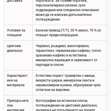
доставка
поръчката. За големи поръчки,
персонализирано рязане, сухо
подреждане или специално опаковане
може да се изисква допълнително
потвърждение.
Условия за
Банков превод (T/T), 30 % аванс, 70 % се
плащане
плащат преди изпращане.
Цветови
Червено, ръждиво, виночервено,
диапазон
теракотено, червеникаво кафяво, топло
оранжево-кафяво и естествена
минерална вариация в зависимост от
партидата плочи.
Характерист
Естествен порест травертин с ивици,
ики на
вихрести шарки, минерални ленти и
материала
неравномерни кухини, образувани чрез
отлагане на варовик.
Препоръчите
Фотографии на истински плочи,
лна
потвърждение на цветовия диапазон,
инспекция
проверка на попълването на порите,