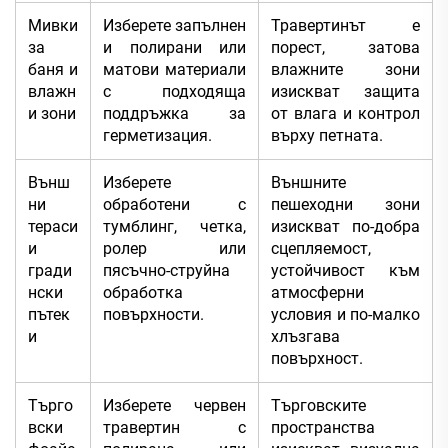
Мивки
Изберете запълнен
Травертинът е
за
и полирани или
порест, затова
баня и
матови материали
влажните зони
влажн
с подходяща
изискват защита
и зони
поддръжка за
от влага и контрол
герметизация.
върху петната.
Външ
Изберете
Външните
ни
обработени с
пешеходни зони
тераси
тумблинг, четка,
изискват по-добра
и
ролер или
сцепляемост,
гради
пясъчно-струйна
устойчивост към
нски
обработка
атмосферни
пътек
повърхности.
условия и по-малко
и
хлъзгава
повърхност.
Търго
Изберете червен
Търговските
вски
травертин с
пространства