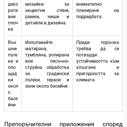
деко
мозайки за
внимателно
рати
акцентни стени,
планиране на
вни
рамки, ниши и
подредбата.
плоч
детайли в дизайна.
ки
Вън
Използвайте
Преди поръчка
шни
матирана,
трябва да се
пъте
тумбляна, ролирана
потвърди
ки и
или пясъчно-
устойчивостта към
пло
струйна обработка
хлъзгане и
щад
за градински
пригодността за
ки
пътеки, тераси и
климата.
окол
зони около басейни.
о
басе
йни
Препоръчителни приложения според