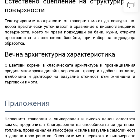
Естествено сцепление на структурирани
повърхности
Текстурираните повърхности от травертин могат да осигурят по-
добра практически устойчивост в сравнение с високогланцовите
повърхности, което ги прави подходящи за бани, кухни, открити
пространства и зони около басейни, при избор на подходяща
обработка.
Вечна архитектурна характеристика
С цветови корени в класическата архитектура и провинциалния
средиземноморски дизайн, червеният травертин добавя топлина,
дълбочина и дългосрочна визуална стойност към жилищни и
търговски имоти.
Приложения
Червеният травертин е универсален и високо ценен естествен
камък, предпочитан благодарение на способността си да внася
топлина, провинциална атмосфера и силна визуална самоличност
в дадено пространство. Отсенките му в теракота и виночервено