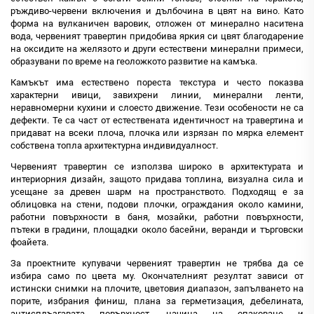
ръждиво-червени включения и дълбочина в цвят на вино. Като
форма на вулканичен варовик, отложен от минерално наситена
вода, червеният травертин придобива яркия си цвят благодарение
на оксидите на желязото и други естествени минерални примеси,
образувани по време на геоложкото развитие на камъка.
Камъкът има естествено пореста текстура и често показва
характерни ивици, завихрени линии, минерални ленти,
неравномерни кухини и слоесто движение. Тези особености не са
дефекти. Те са част от естествената идентичност на травертина и
придават на всеки плоча, плочка или изрязан по мярка елемент
собствена топла архитектурна индивидуалност.
Червеният травертин се използва широко в архитектурата и
интериорния дизайн, защото придава топлина, визуална сила и
усещане за древен шарм на пространството. Подходящ е за
облицовка на стени, подови плочки, ограждания около камини,
работни повърхности в баня, мозайки, работни повърхности,
пътеки в градини, площадки около басейни, веранди и търговски
фоайета.
За проектните купувачи червеният травертин не трябва да се
избира само по цвета му. Окончателният резултат зависи от
истински снимки на плочите, цветовия диапазон, запълването на
порите, избрания финиш, плана за герметизация, дебелината,
антисплъзгавата повърхност, начина на опаковане и