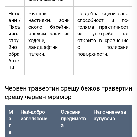
Четк
Външни
По-добра сцепителна
ани /
настилки, зони
способност и по-
Пясъ
около басейни,
голяма практичност
чно-
влажни зони за
за употреба на
стру
ходене,
открито в сравнение
йно
ландшафтни
с полирани
обра
пътеки.
повърхности.
боте
ни
Червен травертин срещу бежов травертин
срещу червен мрамор
М
Най-добро
Основни
Напомняне за
а
използване
предимств
купувача
т
а
е