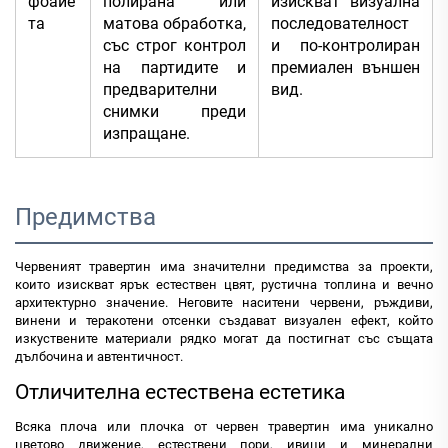
фоайе
полирана или
изискват визуална
та
матова обработка,
последователност
със строг контрол
и по-контролиран
на партидите и
премиален външен
предварителни
вид.
снимки преди
изпращане.
Предимства
Червеният травертин има значителни предимства за проекти,
които изискват ярък естествен цвят, рустична топлина и вечно
архитектурно значение. Неговите наситени червени, ръждиви,
винени и теракотени отсенки създават визуален ефект, който
изкуствените материали рядко могат да постигнат със същата
дълбочина и автентичност.
Отличителна естествена естетика
Всяка плоча или плочка от червен травертин има уникално
цветово движение, естествени пори, ивици и минерални