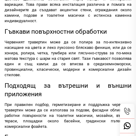
вариации. Това прави всяка инсталация различна и помага на
дизайнерите да създават акцентни стени, ограждания около
камини, подове и тоалетни масички с истинска каменна
индивидуалност.
Гъвкави повърхностни обработки
Червеният травертин може да се полира за по-интензивно
насищане на цвета и леко луксозно бляскаво финише, или да се
хонира, ролира, четка, тумбира или пясъчно-струва за по-мека
матова текстура с шарм на стария свят. Тази гъвкавост позволява
един и същ камък да се вписва в средиземноморски,
провинциални, класически, модерни и комерсиални дизайн
стилове.
Подходящ за вътрешни и външни
приложения
При правилен подбор, герметизиране и поддръжка червеният
травертин може да се използва за подове, фасадни облицовки,
работни повърхности на тоалетни масички, мозайки, външни
тераси, площадки около басейни, градински пътеки и
комерсиални фоайета.