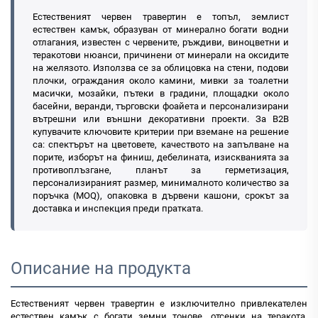
Естественият червен травертин е топъл, землист
естествен камък, образуван от минерално богати водни
отлагания, известен с червените, ръждиви, виноцветни и
теракотови нюанси, причинени от минерали на оксидите
на желязото. Използва се за облицовка на стени, подови
плочки, ограждания около камини, мивки за тоалетни
масички, мозайки, пътеки в градини, площадки около
басейни, веранди, търговски фоайета и персонализирани
вътрешни или външни декоративни проекти. За B2B
купувачите ключовите критерии при вземане на решение
са: спектърът на цветовете, качеството на запълване на
порите, изборът на финиш, дебелината, изискванията за
противоплъзгане, планът за герметизация,
персонализираният размер, минималното количество за
поръчка (MOQ), опаковка в дървени кашони, срокът за
доставка и инспекция преди пратката.
Описание на продукта
Естественият червен травертин е изключително привлекателен
естествен камък с богати земни тонове, отсенки на теракота,