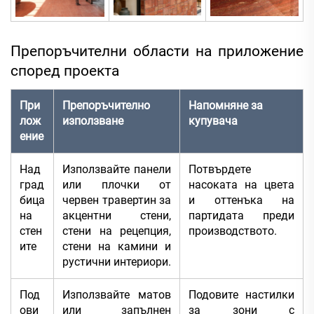
Препоръчителни области на приложение
според проекта
При
Препоръчително
Напомняне за
лож
използване
купувача
ение
Над
Използвайте панели
Потвърдете
град
или плочки от
насоката на цвета
бица
червен травертин за
и оттенъка на
на
акцентни стени,
партидата преди
стен
стени на рецепция,
производството.
ите
стени на камини и
рустични интериори.
Под
Използвайте матов
Подовите настилки
ови
или запълнен
за зони с