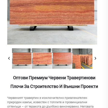
Оптови Премиум Червени Травертинови
Плочи За Строителство И Външни Проекти
Червеният травертин е изключително привлекателен
природен камък, известен с топлите и провинциални
оттенъци – от теракота до дълбоко виночервено. Неговата