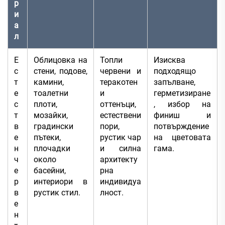
р
и
а
л
Е
Облицовка на
Топли
Изисква
с
стени, подове,
червени и
подходящо
т
камини,
теракотен
запълване,
е
тоалетни
и
герметизиране
с
плоти,
оттенъци,
, избор на
т
мозайки,
естествени
финиш и
в
градински
пори,
потвърждение
е
пътеки,
рустик чар
на цветовата
н
плочадки
и силна
гама.
ч
около
архитекту
е
басейни,
рна
р
интериори в
индивидуа
в
рустик стил.
лност.
е
н