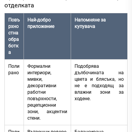
отделката
Повъ
Най-добро
Напомняне за
рхно
приложение
купувача
стна
обра
ботк
а
Поли
Формални
Подобрява
рано
интериори,
дълбочината на
мивки,
цвета и блясъка, но
декоративни
не е подходящ за
работни
влажни зони за
повърхности,
ходене.
рецепционни
зони, акцентни
стени.
Поли
Вътрешни подове,
Балансирана