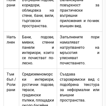
рани
коридори,
повърхност за
облицовка на
практически
стени, бани, вили,
вътрешни
търговски
приложения и по-мек
пространства.
външен вид.
Напъ
Бани, подове,
Запълнените пори
лнен
мивки, стенни
намаляват
панели и
натрупването на
интериори, които
мръсотия и
се почистват по-
улесняват
лесно.
почистването.
Тъм
Средиземноморс
Създава
бъл /
ки интериори,
старовремски вид с
Роли
рустични подове,
подобрена текстура
рани
тераси,
за неформални или
градински
външни
пътеки, площадки
пространства.
около басейни.