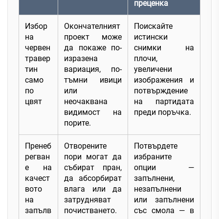
преценка
Избор
Окончателният
Поискайте
на
проект може
истински
червен
да покаже по-
снимки на
травер
изразена
плочи,
тин
вариация, по-
увеличени
само
тъмни ивици
изображения и
по
или
потвърждение
цвят
неочаквана
на партидата
видимост на
преди поръчка.
порите.
Пренеб
Отворените
Потвърдете
регван
пори могат да
избраните
е на
събират пран,
опции —
качест
да абсорбират
запълнени,
вото
влага или да
незапълнени
на
затрудняват
или запълнени
запълв
почистването.
със смола — в