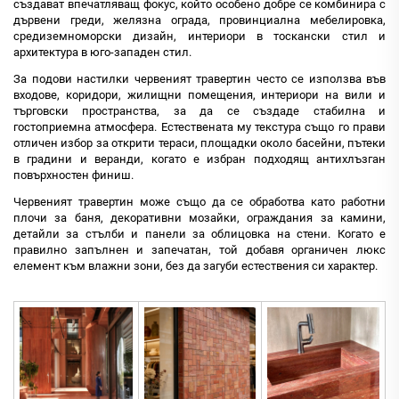
създават впечатляващ фокус, който особено добре се комбинира с
дървени греди, желязна ограда, провинциална мебелировка,
средиземноморски дизайн, интериори в тоскански стил и
архитектура в юго-западен стил.
За подови настилки червеният травертин често се използва във
входове, коридори, жилищни помещения, интериори на вили и
търговски пространства, за да се създаде стабилна и
гостоприемна атмосфера. Естествената му текстура също го прави
отличен избор за открити тераси, площадки около басейни, пътеки
в градини и веранди, когато е избран подходящ антихлъзган
повърхностен финиш.
Червеният травертин може също да се обработва като работни
плочи за баня, декоративни мозайки, ограждания за камини,
детайли за стълби и панели за облицовка на стени. Когато е
правилно запълнен и запечатан, той добавя органичен люкс
елемент към влажни зони, без да загуби естествения си характер.