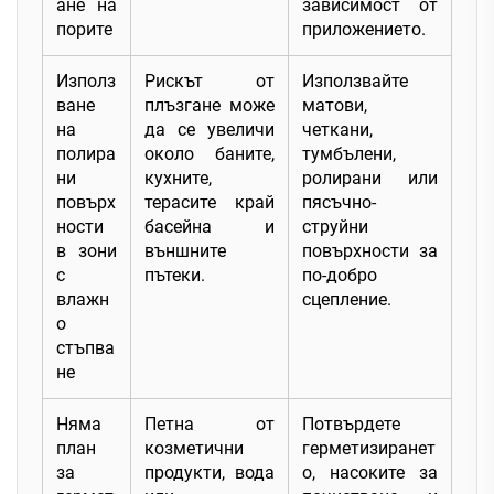
ане на
зависимост от
порите
приложението.
Използ
Рискът от
Използвайте
ване
плъзгане може
матови,
на
да се увеличи
четкани,
полира
около баните,
тумбълени,
ни
кухните,
ролирани или
повърх
терасите край
пясъчно-
ности
басейна и
струйни
в зони
външните
повърхности за
с
пътеки.
по-добро
влажн
сцепление.
о
стъпва
не
Няма
Петна от
Потвърдете
план
козметични
герметизиранет
за
продукти, вода
о, насоките за