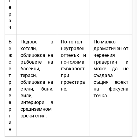
т
е
р
а
ч
Б
Подове в
По-топъл
По-малко
е
хотели,
неутрален
драматичен от
ж
облицовка на
оттенък и
червения
о
ръбовете на
по-голяма
травертин и
в
басейни,
гъвкавост
може да не
т
тераси,
при
създава
р
облицовка на
проектира
същия ефект
а
стени, бани,
не.
на фокусна
в
вили,
точка.
е
интериори в
р
средиземном
т
орски стил.
и
н