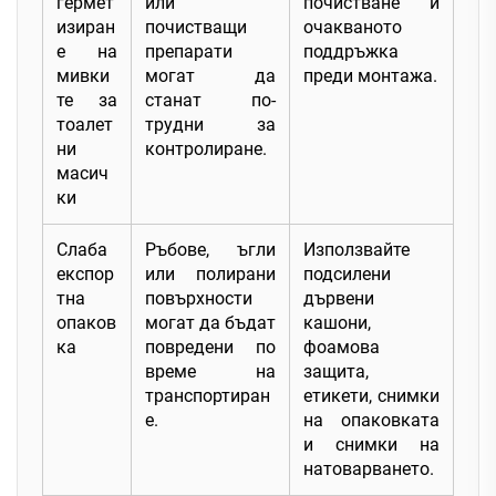
гермет
или
почистване и
изиран
почистващи
очакваното
е на
препарати
поддръжка
мивки
могат да
преди монтажа.
те за
станат по-
тоалет
трудни за
ни
контролиране.
масич
ки
Слаба
Ръбове, ъгли
Използвайте
експор
или полирани
подсилени
тна
повърхности
дървени
опаков
могат да бъдат
кашони,
ка
повредени по
фоамова
време на
защита,
транспортиран
етикети, снимки
е.
на опаковката
и снимки на
натоварването.