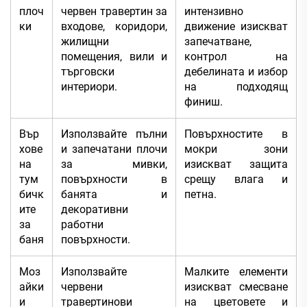
плоч
червен травертин за
интензивно
ки
входове, коридори,
движение изискват
жилищни
запечатване,
помещения, вили и
контрол на
търговски
дебелината и избор
интериори.
на подходящ
финиш.
Вър
Използвайте пълни
Повърхностите в
хове
и запечатани плочи
мокри зони
на
за мивки,
изискват защита
тум
повърхности в
срещу влага и
бичк
банята и
петна.
ите
декоративни
за
работни
баня
повърхности.
Моз
Използвайте
Малките елементи
айки
червени
изискват смесване
и
травертинови
на цветовете и