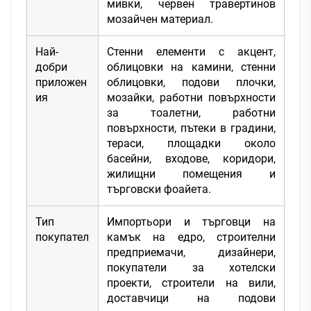
мивки, червен травертинов
мозайчен материал.
Най-
Стенни елементи с акцент,
добри
облицовки на камини, стенни
приложен
облицовки, подови плочки,
ия
мозайки, работни повърхности
за тоалетни, работни
повърхности, пътеки в градини,
тераси, площадки около
басейни, входове, коридори,
жилищни помещения и
търговски фоайета.
Тип
Импортьори и търговци на
покупател
камък на едро, строителни
предприемачи, дизайнери,
покупатели за хотелски
проекти, строители на вили,
доставчици на подови