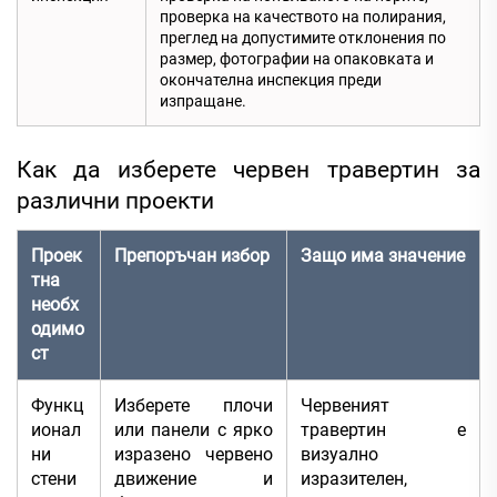
проверка на качеството на полирания,
преглед на допустимите отклонения по
размер, фотографии на опаковката и
окончателна инспекция преди
изпращане.
Как да изберете червен травертин за
различни проекти
Проек
Препоръчан избор
Защо има значение
тна
необх
одимо
ст
Функц
Изберете плочи
Червеният
ионал
или панели с ярко
травертин е
ни
изразено червено
визуално
стени
движение и
изразителен,