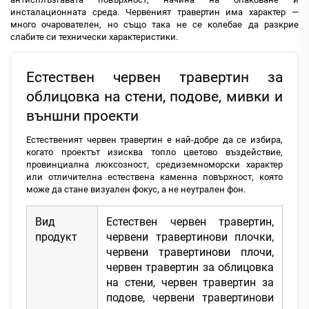
инсталационната среда. Червеният травертин има характер —
много очарователен, но също така не се колебае да разкрие
слабите си технически характеристики.
Естествен червен травертин за
облицовка на стени, подове, мивки и
външни проекти
Естественият червен травертин е най-добре да се избира,
когато проектът изисква топло цветово въздействие,
провинциална люксозност, средиземноморски характер
или отличителна естествена каменна повърхност, която
може да стане визуален фокус, а не неутрален фон.
Вид
Естествен червен травертин,
продукт
червени травертинови плочки,
червени травертинови плочи,
червен травертин за облицовка
на стени, червен травертин за
подове, червени травертинови