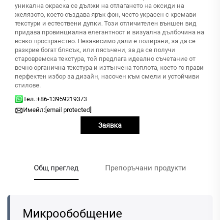
уникална окраска се дължи на отлагането на оксиди на
желязото, което създава ярък фон, често украсен с кремави
текстури и естествени дупки. Този отличителен външен вид
придава провинциална елегантност и визуална дълбочина на
всяко пространство. Независимо дали е полирани, за да се
разкрие богат блясък, или пясъчени, за да се получи
старовремска текстура, той предлага идеално съчетание от
вечно органична текстура и изтънчена топлота, което го прави
перфектен избор за дизайн, насочен към смели и устойчиви
стилове.
Тел.:
+86-13959219373
Имейл:
[email protected]
Заявка
Общ преглед
Препоръчани продукти
Микрообобщение