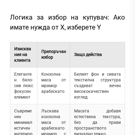
Логика за избор на купувач: Ако
имате нужда от X, изберете Y
Изисква
Препоръчан
ния на
Защо действа
избор
клиента
Елеганте
Конзолна
Белият фон и сивата
н бяло-
маса от
текстилна структура
сив люкс
мрамор
създават вечен
фокусен
арабескато
висококачествен
елемент
изглед.
Съвреме
Лъскава
Масата добавя
нен
конзолна
естествена текстура,
минимал
маса от
без да прави
истичен
арабескато
пространството
интериор
мрамор с
визуално тежко.