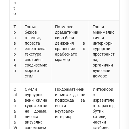
a
t
o
Т
Топъл
По-малко
Топли
р
бежов
драматични
минималис
а
оттенък,
сиво-бели
тични
в
пореста
движения в
интериори,
е
естествена
сравнение с
курортни
р
текстура,
арабескато
пространст
т
спокойен
мрамор
ва,
и
средиземно
органични
н
морски
луксозни
стил
домове
C
Смели
По-драматичен
Интериори
al
пурпурни
и може да не
с
a
вени, силна
подхожда за
изразителе
c
художестве
всеки
н характер,
a
на драма,
неутрален
бутик
tt
висока
интериор
хотели,
a
визуална
частни
Vi
запомняем
клубове,