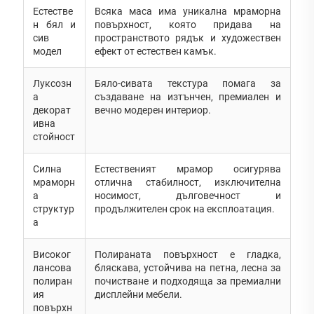
Естестве
Всяка маса има уникална мраморна
н бял и
повърхност, която придава на
сив
пространството рядък и художествен
модел
ефект от естествен камък.
Луксозн
Бяло-сивата текстура помага за
а
създаване на изтънчен, премиален и
декорат
вечно модерен интериор.
ивна
стойност
Силна
Естественият мрамор осигурява
мраморн
отлична стабилност, изключителна
а
носимост, дълговечност и
структур
продължителен срок на експлоатация.
а
Високог
Полираната повърхност е гладка,
лансова
бляскава, устойчива на петна, лесна за
полиран
почистване и подходяща за премиални
ия
дисплейни мебели.
повърхн