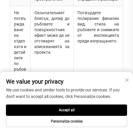
Не
Окончателният
Потвърдете
потвъ
блясък, допир до
полирания финален
ржда
ръбовете и
вид, стила на
ване
повърхностния
ръбовете и снимките
на
ефект може да не
от инспекцията
отдел
отговарят на
преди изпращането.
ката и
изискванията за
детай
проекта.
лите
по
ръбов
ете
We value your privacy
Сравн
Риск от слаб
Сравнете качеството
We use cookies and similar tools to provide our services. If you
яване
избор на камък,
на материала,
don't want to accept all cookies, click Personalize cookies.
само
лошо полиране,
довършителната
на
нестабилна
обработка,
Accept all
най-
конструкция или
конструкцията,
ниска
небезопасно
опаковката, процеса
Personalize cookies
та
опаковане.
на инспекция и
цена
опита на