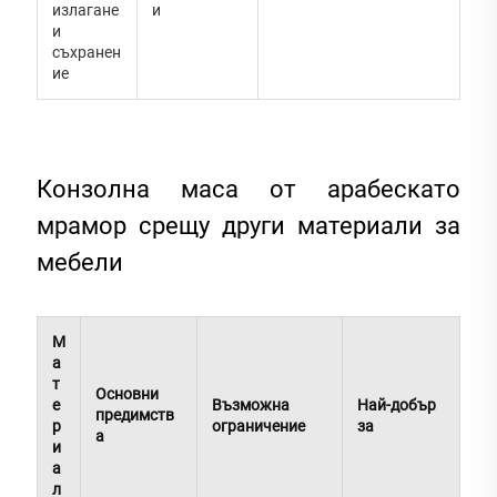
излагане
и
и
съхранен
ие
Конзолна маса от арабескато
мрамор срещу други материали за
мебели
М
а
т
Основни
е
Възможна
Най-добър
предимств
р
ограничение
за
а
и
а
л