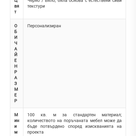
Ц
Черно / Бяло; бяла основа с естествени сиви
вя
текстури
т
О
Персонализиран
Б
И
Ч
А
Й
Е
Н
Р
А
З
М
Е
Р
М
100 кв. м за стандартен материал;
ин
количеството на поръчаната мебел може да
и
бъде потвърдено според изискванията на
м
проекта