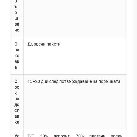
в
ъ
р
ш
ва
не
О
Дървени пакети
па
ко
вк
а
С
15–20 дни след потвърждаване на поръчката
ро
к
на
до
ст
ав
ка
Ус
T/T, 30% депозит, 70% платени преди