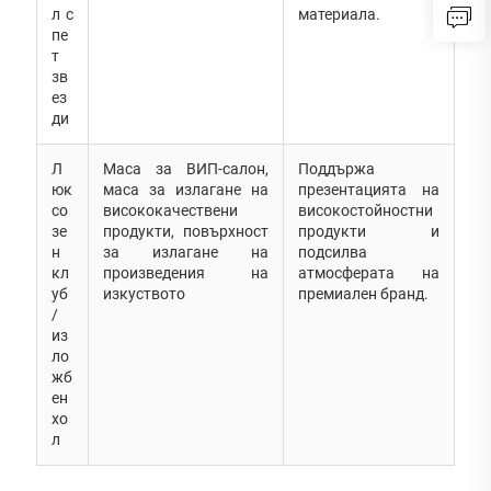
л с
материала.
пе
т
зв
ез
ди
Л
Маса за ВИП-салон,
Поддържа
юк
маса за излагане на
презентацията на
со
висококачествени
високостойностни
зе
продукти, повърхност
продукти и
н
за излагане на
подсилва
кл
произведения на
атмосферата на
уб
изкуството
премиален бранд.
/
из
ло
жб
ен
хо
л