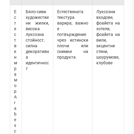
Е
Бяло-сиви
Естествената
Луксозни
с
художестве
текстура
входове,
т
ни жилки,
варира; важно
фоайета на
е
висока
е
хотели,
с
луксозна
потвърждение
фоайета на
т
стойност,
чрез истински
вили,
в
силна
плочи или
акцентни
е
декоративн
снимки на
стени,
н
а
продукта
шоурумове,
м
идентичнос
клубове
р
т
а
м
о
р
A
r
a
b
e
s
c