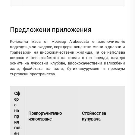
Предложени приложения
Конзолна маса от мрамор Arabescato е изключително
подходяща за входове, коридори, акцентни стени в дневни и
трапезарии на висококачествени жилища. Тя се използва
широко и във фоайетата на хотели с пет звезди, лаундж
зоните на луксозни клубове, висококачествени изложбени
зали, фоайетата на вили, бутик-шоурумове и премиум
търговски пространства.
Сф
ер
а
на
Препоръчително
Стойност за
пр
използване
купувача
ил
ож
ен