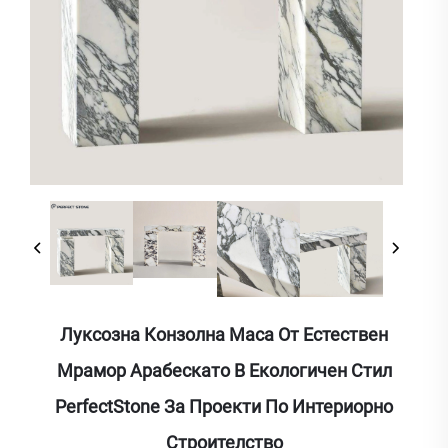
Луксозна Конзолна Маса От Естествен
Мрамор Арабескато В Екологичен Стил
PerfectStone За Проекти По Интериорно
Строителство