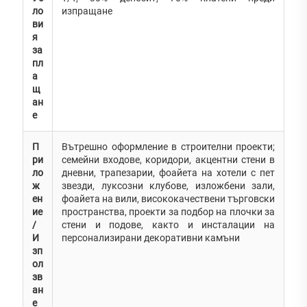
ло
изпращане
ви
я
за
пл
а
щ
ан
е
П
Вътрешно оформление в строителни проекти;
ри
семейни входове, коридори, акцентни стени в
ло
дневни, трапезарии, фоайета на хотели с пет
ж
звезди, луксозни клубове, изложбени зали,
ен
фоайета на вили, висококачествени търговски
ие
пространства, проекти за подбор на плочки за
/
стени и подове, както и инсталации на
И
персонализирани декоративни камъни
зп
ол
зв
ан
е