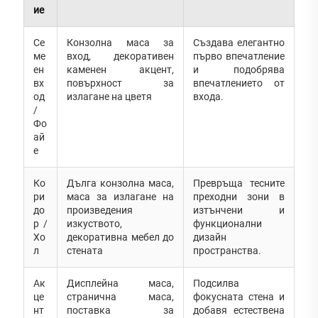
ие
Се
Конзолна маса за
Създава елегантно
ме
вход, декоративен
първо впечатление
ен
каменен акцент,
и подобрява
вх
повърхност за
впечатлението от
од
излагане на цветя
входа.
/
Фо
ай
е
Ко
Дълга конзолна маса,
Превръща тесните
ри
маса за излагане на
преходни зони в
до
произведения
изтънчени и
р /
изкуството,
функционални
Хо
декоративна мебел до
дизайн
л
стената
пространства.
Ак
Дисплейна маса,
Подсилва
це
странична маса,
фокусната стена и
нт
поставка за
добавя естествена