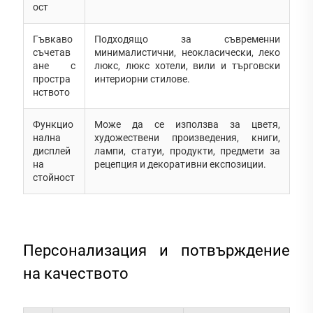
ост
Гъвкаво
Подходящо за съвременни
съчетав
минималистични, неокласически, леко
ане с
люкс, люкс хотели, вили и търговски
простра
интериорни стилове.
нството
Функцио
Може да се използва за цветя,
нална
художествени произведения, книги,
дисплей
лампи, статуи, продукти, предмети за
на
рецепция и декоративни експозиции.
стойност
Персонализация и потвърждение
на качеството