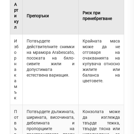
А
рт
Риск при
и
Препоръки
пренебрегване
ку
л
И
Потвърдете
Крайната маса
зб
действителните снимки
може да не
о
на мрамора Arabescato,
отговаря на
р
посоката на бяло-
очакванията на
н
сивите жили и
купувача относно
а
допустимата
жилите или
к
естествена вариация.
баланса на
а
цветовете.
м
ъ
к
П
Потвърдете дължината,
Конзолата може
от
ширината, височината,
да изглежда
в
дебелината и
твърде тежка,
ъ
пропорциите на
твърде тясна или