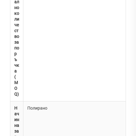
ал
но
ко
ли
че
ст
во
за
по
р
ъ
чк
а
(
M
O
Q)
Н
Полирано
ач
ин
на
за