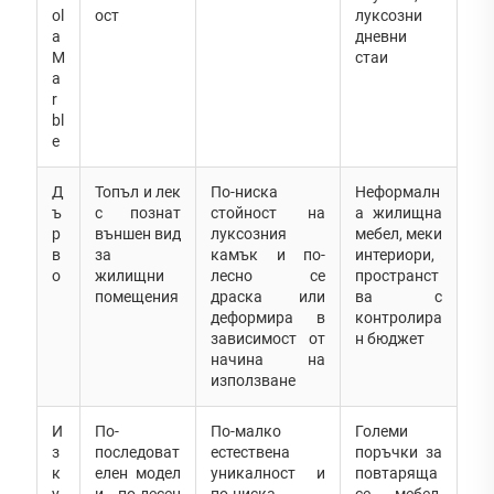
ol
ост
луксозни
a
дневни
M
стаи
a
r
bl
e
Д
Топъл и лек
По-ниска
Неформалн
ъ
с познат
стойност на
а жилищна
р
външен вид
луксозния
мебел, меки
в
за
камък и по-
интериори,
о
жилищни
лесно се
пространст
помещения
драска или
ва с
деформира в
контролира
зависимост от
н бюджет
начина на
използване
И
По-
По-малко
Големи
з
последоват
естествена
поръчки за
к
елен модел
уникалност и
повтаряща
у
и по-лесен
по-ниска
се мебел,