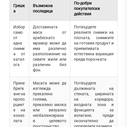
По-добри
Грешк
Възможна
покупателски
а
последица
действия
Избор
Доставената
Потвърдете
само
маса от
реалните снимки на
от
арабескато
плочата, снимките
една
мрамор може да
на готовия продукт и
снимк
има различно
приемливата
а от
разположение на
естествена вариация
катал
сивите жили или
преди поръчката.
ога
различен бял
фон.
Прене
Масата може да
Потвърдете
брегв
изглежда
дължината на
ане на
прекалено
стената, ширината
пропо
голяма,
на коридора,
рциит
прекалено малка
входната зона и
е на
или визуално
функцията за
конзо
несбалансирана
излагане, преди
лата
в целевото
окончателно да
пространство.
определите размера.