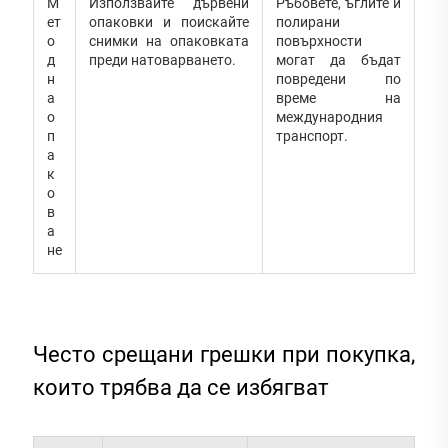
М
Използвайте дървени
Ръбовете, ъглите и
ет
опаковки и поискайте
полирани
о
снимки на опаковката
повърхности
д
преди натоварването.
могат да бъдат
н
повредени по
а
време на
о
международния
п
транспорт.
а
к
о
в
а
не
Често срещани грешки при покупка,
които трябва да се избягват