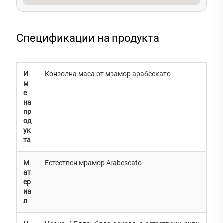
Спецификации на продукта
И
Конзолна маса от мрамор арабескато
м
е
на
пр
од
ук
та
М
Естествен мрамор Arabescato
ат
ер
иа
л