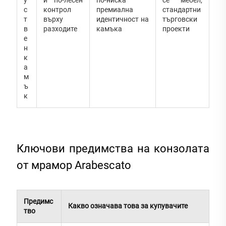
с
контрол
премиална
стандартни
т
върху
идентичност на
търговски
в
разходите
камъка
проекти
е
н
к
а
м
ъ
к
Ключови предимства на конзолата
от мрамор Arabescato
Предимс
Какво означава това за купувачите
тво