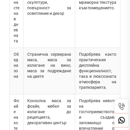
на
скулптури,
мраморна текстура
сте
повърхност за
към помещението.
на
осветление и декор
в
дн
ев
на
та
Об
Странична сервирана
Подобрява както
ед
маса, маса за
практическия
на
излагане на вино,
дисплейна
зо
маса за подреждане
функционалност,
на
на цветя
така и люксозната
атмосфера на
трапезарията.
Фо
Конзолна маса за
Подобрява нивото
ай
фоайе, мебел за
на
е
излагане до
гостоприемството
на
рецепцията,
и създава
хо
декоративен център
запомнящо се
те
впечатление от