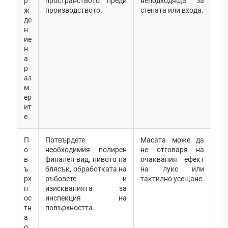
р
пространството преди
неподходяща за
ж
производството.
стената или входа.
де
н
ие
н
а
р
аз
м
ер
ит
е
П
Потвърдете
Масата може да
о
необходимия полирен
не отговаря на
в
финален вид, нивото на
очаквания ефект
ъ
блясък, обработката на
на лукс или
рх
ръбовете и
тактилно усещане.
н
изискванията за
ос
инспекция на
тн
повърхността.
а
о