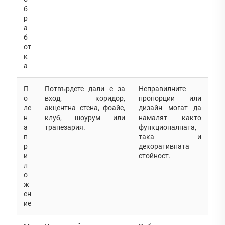
б
р
а
б
от
к
а
П
Потвърдете дали е за
Неправилните
о
вход, коридор,
пропорции или
ле
акцентна стена, фоайе,
дизайн могат да
н
клуб, шоурум или
намалят както
а
трапезария.
функционалната,
п
така и
р
декоративната
и
стойност.
л
о
ж
ен
ие