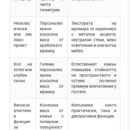
чиста
геометрия
Неоклас
Персонализ
Текстурата на
ически
ирана
мрамора се хармонира
или лек
конзолна
с метални акценти,
люкс
маса от
неутрални стени, меко
проект
арабескато
осветление и елегантна
мрамор
мебел.
Хол на
Голяма
Естественият камък
хотел или
персонализ
повишава стойността
клубен
ирана
на пространството и
салон
конзолна
оставя по-силно
маса от
премиум впечатление у
мрамор
гостите.
Високок
Конзолна
Изпълнява както
ачествен
маса от
практически, така и
а
камък с
декоративни функции.
функция
полирани
за
повърхност