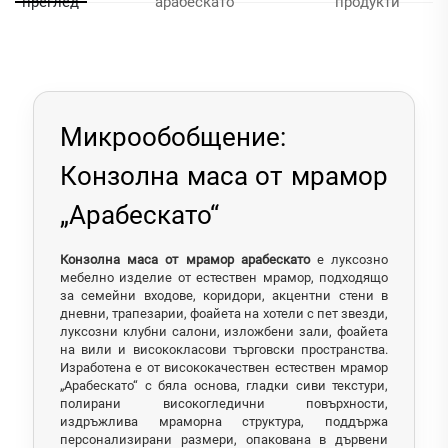
преглед
арабескато
продукти
Микрообобщение:
Конзолна маса от мрамор
„Арабескато“
Конзолна маса от мрамор арабескато
е луксозно
мебелно изделие от естествен мрамор, подходящо
за семейни входове, коридори, акцентни стени в
дневни, трапезарии, фоайета на хотели с пет звезди,
луксозни клубни салони, изложбени зали, фоайета
на вили и висококласови търговски пространства.
Изработена е от висококачествен естествен мрамор
„Арабескато“ с бяла основа, гладки сиви текстури,
полирани високогледични повърхности,
издръжлива мраморна структура, поддържа
персонализирани размери, опакована в дървени