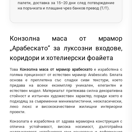
палети, доставка за 15–20 дни след потвърждение
на поръчката и плащане чрез банков превод (T/T).
Конзолна маса от мрамор
„Арабескато“ за луксозни входове,
коридори и хотелиерски фоайета
Това
Конзолна маса от мрамор арабескато
е изработена с
голяма прецизност от естествен мрамор Arabescato. Бялата
основа е преплетена със сладки сиви текстури, което
придава на всеки екземпляр уникален, елегантен и
естествен модел. Материалът притежава силна декоративна
стойност и изтънчен художествен характер, поради което е
подходящ за съвременни минималистични, неокласически,
леко люкс и висококачествени жилищни интериорни
проекти.
Конзолата е изработена от здрава мраморна конструкция с
отлична устойчивост, висока носимост, дълготрайна
издръжливост, устойчивост към износване и деформация