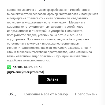
конзолен масичка от мрамор арабескато – Изработена от
висококачествен резбован мрамор, чисто бялата ѝ повърхност
е подчертана от елегантни сиви орнаменти, създавайки
люксозен и художествен естетичен ефект. Масивната
каменна конструкция осигурява отлична устойчивост,
издръжливост и дълготрайна употреба. Полираната
повърхност е гладка, устойчива на петна и лесна за
поддържане. Простият и стилизиран дизайн подчертава
естествената текстура и висококачествения шарм.
Изключително подходяща е за коридори, входове, дневни
стаи и люксозни търговски пространства, като комбинира
вечен елегантен вид с практични функции за излагане и
подобрява интериорния стил.
Тел.:
+86-13959219373
Имейл:
[email protected]
Заявка
Общ
Конзолна маса от мрамор
Препоръчани