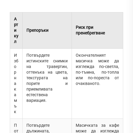
А
рт
Риск при
и
Препоръки
пренебрегване
ку
л
И
Потвърдете
Окончателният
зб
истинските снимки
масичка може да
о
на травертин,
изглежда по-светла,
р
оттенъка на цвета,
по-тъмна, по-топла
н
текстурата на
или по-пореста от
а
порите и
очакваното.
к
приемливата
а
естествена
м
вариация.
ъ
к
П
Потвърдете
Масичката за кафе
от
дължината,
може да изглежда