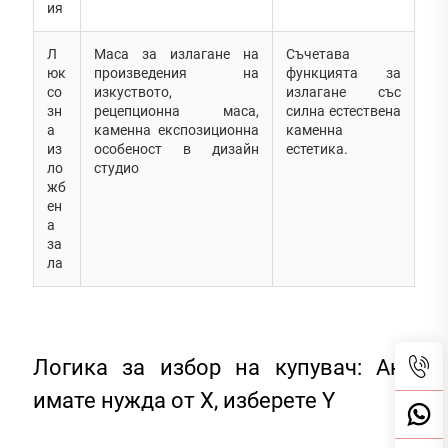
ия
Л
Маса за излагане на
Съчетава
юк
произведения на
функцията за
со
изкуството,
излагане със
зн
рецепционна маса,
силна естествена
а
каменна експозиционна
каменна
из
особеност в дизайн
естетика.
ло
студио
жб
ен
а
за
ла
Логика за избор на купувач: Ако
имате нужда от X, изберете Y