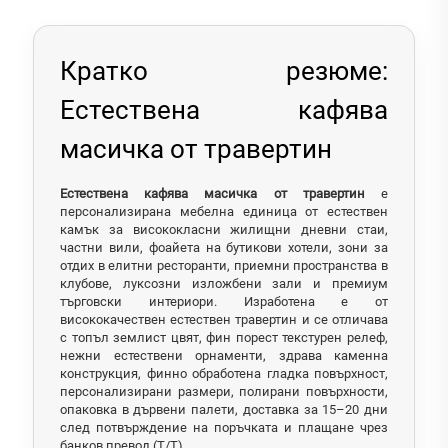
Кратко резюме:
Естествена кафява
масичка от травертин
Естествена кафява масичка от травертин
е
персонализирана мебелна единица от естествен
камък за висококласни жилищни дневни стаи,
частни вили, фоайета на бутикови хотели, зони за
отдих в елитни ресторанти, приемни пространства в
клубове, луксозни изложбени зали и премиум
търговски интериори. Изработена е от
висококачествен естествен травертин и се отличава
с топъл землист цвят, фин порест текстурен релеф,
нежни естествени орнаменти, здрава каменна
конструкция, финно обработена гладка повърхност,
персонализирани размери, полирани повърхности,
опаковка в дървени палети, доставка за 15–20 дни
след потвърждение на поръчката и плащане чрез
банков превод (T/T).