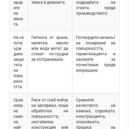
орци
тежка в дневната.
подредбата на
ите
стаята преди
на
производството.
маса
та
Не се
Петната от храна,
Потвърдете начинът
потв
напитки, масло
на полирване на
ърж
или вода могат да
повърхността,
дава
станат по-трудни
герметизацията и
защи
за отстраняване.
насоките за
тата
почистване преди
на
изпращане.
повъ
рхно
стта
Срав
Риск от слаб избор
Сравнете
нява
на материал, лоша
качеството на
не
обработка на
камъка, отделката,
само
повърхността,
конструкцията,
на
нестабилна
опаковката,
най-
конструкция или
процеса на