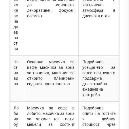
ко
до канапето,
изтънчена
кл
декоративен фокусен
атмосфера в
ас
елемент
дневната стая.
на
дн
ев
на
ст
ая
Ча
Основна масичка за
Подобрява
ст
кафе, масичка за зона
усещането за
на
за почивка, масичка за
естествен лукс и
ви
открито планирани
поддържа
ла
седнали пространства
дълготрайна
ежедневна
употреба.
Ло
Масичка за кафе в
Подобрява
би
лобито, масичка за зона
опита на гостите
на
за чакане на гости,
и добавя
бу
мебели за хостинг
стойност чрез