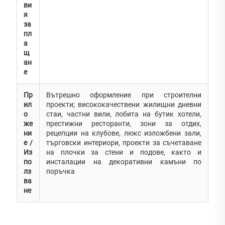
ви
я
за
пл
а
щ
ан
е
Пр
Вътрешно оформление при строителни
ил
проекти; висококачествени жилищни дневни
о
стаи, частни вили, лобита на бутик хотели,
же
престижни ресторанти, зони за отдих,
ни
рецепции на клубове, люкс изложбени зали,
е /
търговски интериори, проекти за съчетаване
Из
на плочки за стени и подове, както и
по
инсталации на декоративни камъни по
лз
поръчка
ва
не