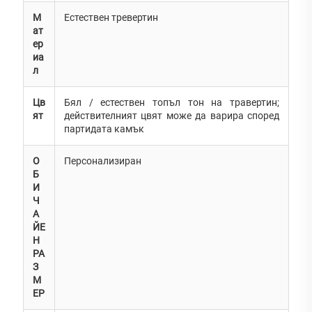
М
Естествен тревертин
ат
ер
иа
л
Цв
Бял / естествен топъл тон на травертин;
ят
действителният цвят може да варира според
партидата камък
О
Персонализиран
Б
И
Ч
А
ЙЕ
Н
РА
З
М
ЕР