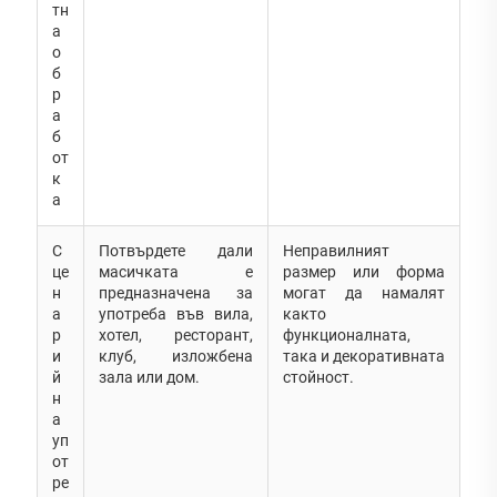
тн
а
о
б
р
а
б
от
к
а
С
Потвърдете дали
Неправилният
це
масичката е
размер или форма
н
предназначена за
могат да намалят
а
употреба във вила,
както
р
хотел, ресторант,
функционалната,
и
клуб, изложбена
така и декоративната
й
зала или дом.
стойност.
н
а
уп
от
ре