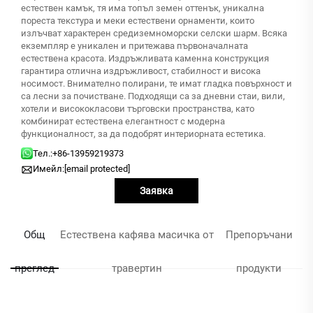
естествен камък, тя има топъл земен оттенък, уникална
пореста текстура и меки естествени орнаменти, които
излъчват характерен средиземноморски селски шарм. Всяка
екземпляр е уникален и притежава първоначалната
естествена красота. Издръжливата каменна конструкция
гарантира отлична издръжливост, стабилност и висока
носимост. Внимателно полирани, те имат гладка повърхност и
са лесни за почистване. Подходящи са за дневни стаи, вили,
хотели и висококласови търговски пространства, като
комбинират естествена елегантност с модерна
функционалност, за да подобрят интериорната естетика.
Тел.:
+86-13959219373
Имейл:
[email protected]
Заявка
Общ
Естествена кафява масичка от
Препоръчани
преглед
травертин
продукти