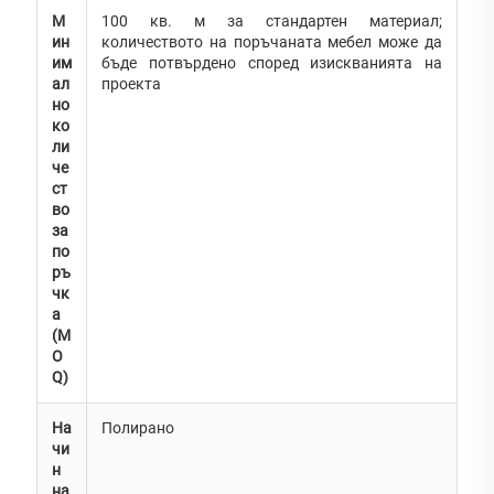
М
100 кв. м за стандартен материал;
ин
количеството на поръчаната мебел може да
им
бъде потвърдено според изискванията на
ал
проекта
но
ко
ли
че
ст
во
за
по
ръ
чк
а
(M
O
Q)
На
Полирано
чи
н
на