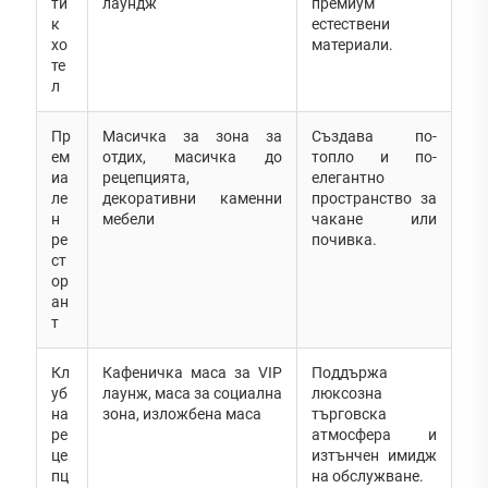
ти
лаундж
премиум
к
естествени
хо
материали.
те
л
Пр
Масичка за зона за
Създава по-
ем
отдих, масичка до
топло и по-
иа
рецепцията,
елегантно
ле
декоративни каменни
пространство за
н
мебели
чакане или
ре
почивка.
ст
ор
ан
т
Кл
Кафеничка маса за VIP
Поддържа
уб
лаунж, маса за социална
люксозна
на
зона, изложбена маса
търговска
ре
атмосфера и
це
изтънчен имидж
пц
на обслужване.