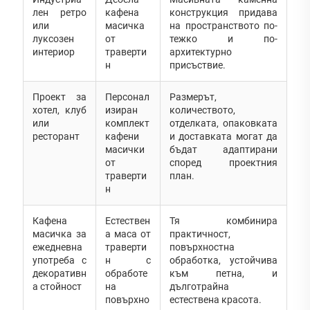
лен ретро
кафена
конструкция придава
или
масичка
на пространството по-
луксозен
от
тежко и по-
интериор
траверти
архитектурно
н
присъствие.
Проект за
Персонал
Размерът,
хотел, клуб
изиран
количеството,
или
комплект
отделката, опаковката
ресторант
кафени
и доставката могат да
масички
бъдат адаптирани
от
според проектния
траверти
план.
н
Кафена
Естествен
Тя комбинира
масичка за
а маса от
практичност,
ежедневна
траверти
повърхностна
употреба с
н с
обработка, устойчива
декоративн
обработе
към петна, и
а стойност
на
дълготрайна
повърхно
естествена красота.