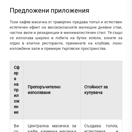
Предложени приложения
Този кафяв масичка от травертин придава топъл и естествен
естетичен ефект на висококласните жилищни дневни стаи,
частни вили и резиденции в минималистичен стил. Тя също
се използва широко в лобита на бутик хотели, зоните за
отдих в елитни ресторанти, приемните на клубове, люкс
изложбени зали и премиум търговски пространства.
Сф
ер
а
на
Препоръчително
Стойност за
пр
използване
купувача
ил
ож
ен
ие
Ви
Централна масичка за
Създава топла,
со
кафе, каменна масичка
естествена и