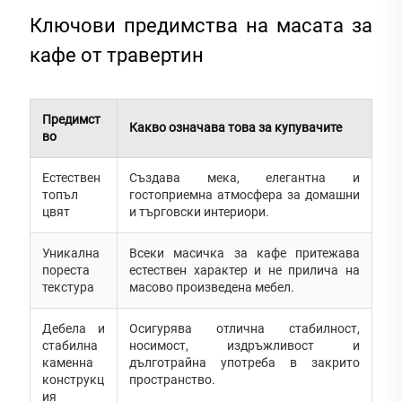
Ключови предимства на масата за
кафе от травертин
Предимст
Какво означава това за купувачите
во
Естествен
Създава мека, елегантна и
топъл
гостоприемна атмосфера за домашни
цвят
и търговски интериори.
Уникална
Всеки масичка за кафе притежава
пореста
естествен характер и не прилича на
текстура
масово произведена мебел.
Дебела и
Осигурява отлична стабилност,
стабилна
носимост, издръжливост и
каменна
дълготрайна употреба в закрито
конструкц
пространство.
ия