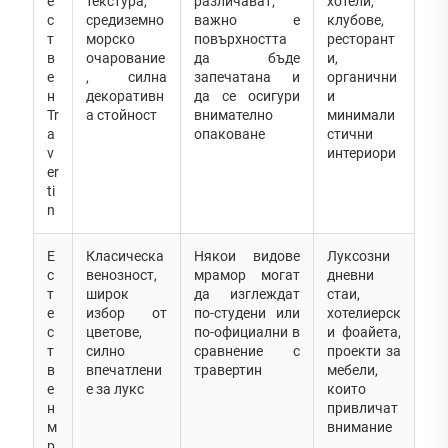
е
текстура,
различават;
хотели,
с
средиземно
важно е
клубове,
т
морско
повърхността
ресторант
в
очарование
да бъде
и,
е
, силна
запечатана и
органични
н
декоративн
да се осигури
и
Tr
а стойност
внимателно
минимали
a
опаковане
стични
v
интериори
er
ti
n
Е
Класическа
Някои видове
Луксозни
с
венозност,
мрамор могат
дневни
т
широк
да изглеждат
стаи,
е
избор от
по-студени или
хотелиерск
с
цветове,
по-официални в
и фоайета,
т
силно
сравнение с
проекти за
в
впечатлени
травертин
мебели,
е
е за лукс
които
н
привличат
м
внимание
р