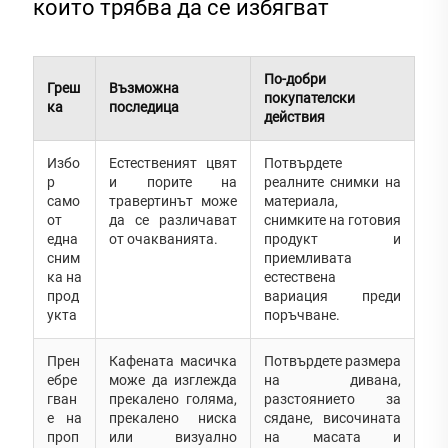
които трябва да се избягват
По-добри
Греш
Възможна
покупателски
ка
последица
действия
Избо
Естественият цвят
Потвърдете
р
и порите на
реалните снимки на
само
травертинът може
материала,
от
да се различават
снимките на готовия
една
от очакванията.
продукт и
сним
приемливата
ка на
естествена
прод
вариация преди
укта
поръчване.
Прен
Кафената масичка
Потвърдете размера
ебре
може да изглежда
на дивана,
гван
прекалено голяма,
разстоянието за
е на
прекалено ниска
сядане, височината
проп
или визуално
на масата и