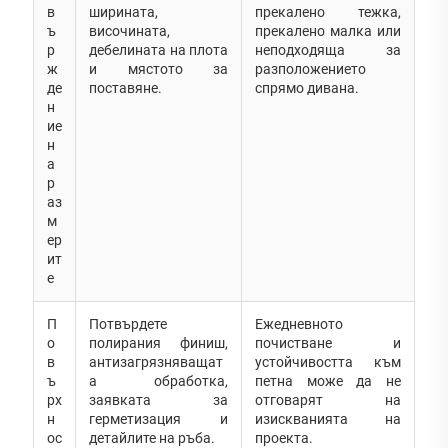
в
ширината,
прекалено тежка,
ъ
височината,
прекалено малка или
р
дебелината на плота
неподходяща за
ж
и мястото за
разположението
де
поставяне.
спрямо дивана.
н
ие
н
а
р
аз
м
ер
ит
е
П
Потвърдете
Ежедневното
о
полирания финиш,
почистване и
в
антизагрязняващат
устойчивостта към
ъ
а обработка,
петна може да не
рх
заявката за
отговарят на
н
герметизация и
изискванията на
ос
детайлите на ръба.
проекта.