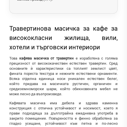
Травертинова масичка за кафе за
висококласни жилища, вили,
хотели и търговски интериори
Това
кафява масичка от травертин
е изработена с голяма
прецизност от висококачествен естествен травертин. Сред
основните ѝ характеристики са топлият землист цвят,
фината пореста текстура и нежните естествени орнаменти.
Всяка отделна единица носи уникален естествен белег,
който придава на масичката рустичен, органичен и
средиземноморски шарм, който обикновената мебел не
може лесно да възпроизведе.
Кафявата масичка има дебела и здрава каменна
конструкция с отлична устойчивост и носимост, което я
прави подходяща за дълготрайна ежедневна употреба в
закрито помещение. Повърхността е финно обработена за
гладко усещане, устойчивост към петна и по-лесно