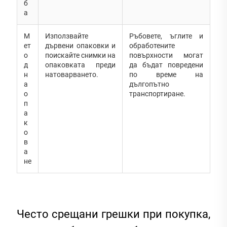
б
а
М
Използвайте
Ръбовете, ъглите и
ет
дървени опаковки и
обработените
о
поискайте снимки на
повърхности могат
д
опаковката преди
да бъдат повредени
н
натоварването.
по време на
а
дългопътно
о
транспортиране.
п
а
к
о
в
а
не
Често срещани грешки при покупка,