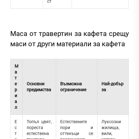
ст
Маса от травертин за кафета срещу
маси от други материали за кафета
М
а
т
е
Основни
Възможна
Най-добър
р
предимства
ограничение
за
и
а
л
Е
Топъл цвят,
Естествените
Луксозни
с
пореста
пори и
жилища,
т
естествена
оттенъци се
вили,