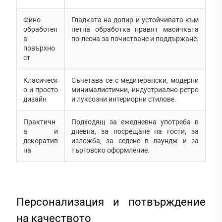
Фино
Гладката на допир и устойчивата към
обработен
петна обработка правят масичката
а
по-лесна за почистване и поддържане.
повърхно
ст
Класическ
Съчетава се с медитерански, модерни
о и просто
минималистични, индустриално ретро
дизайн
и луксозни интериорни стилове.
Практичн
Подходящ за ежедневна употреба в
а и
дневна, за посрещане на гости, за
декоратив
изложба, за седене в лаундж и за
на
търговско оформление.
Персонализация и потвърждение
на качеството