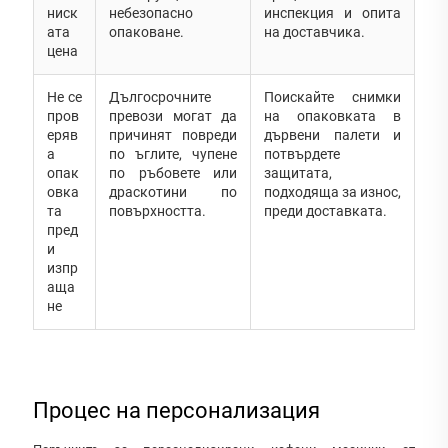
ниск
небезопасно
инспекция и опита
ата
опаковане.
на доставчика.
цена
Не се
Дългосрочните
Поискайте снимки
пров
превози могат да
на опаковката в
еряв
причинят повреди
дървени палети и
а
по ъглите, чупене
потвърдете
опак
по ръбовете или
защитата,
овка
драскотини по
подходяща за износ,
та
повърхността.
преди доставката.
пред
и
изпр
аща
не
Процес на персонализация