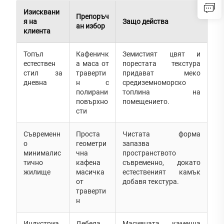
Изисквани
Препоръч
я на
Защо действа
ан избор
клиента
Топъл
Кафеничк
Земистият цвят и
естествен
а маса от
порестата текстура
стил за
траверти
придават меко
дневна
н с
средиземноморско
полирани
топлинa на
повърхно
помещението.
сти
Съвременн
Проста
Чистата форма
о
геометри
запазва
минималис
чна
пространството
тично
кафена
съвременно, докато
жилище
масичка
естественият камък
от
добавя текстура.
траверти
н
Индустриа
Дебела
Масивната каменна