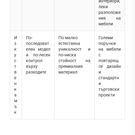
интериори,
леки
разположе
ния на
мебели
И
По-
По-малко
Големи
з
последоват
естествена
поръчки
к
елен модел
уникалност и
на мебели
у
и по-лесен
по-ниска
с
с
контрол
стойност на
повтарящ
т
върху
премиалния
се дизайн
в
разходите
материал
и
е
стандартн
н
и
к
търговски
а
проекти
м
ъ
к