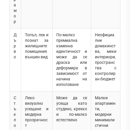
а
м
о
р
Д
Топъл, лек и
По-малко
Неофициа
ъ
познат за
премиална
лни
р
жилищните
каменна
домакинст
в
помещения
идентичност и
ва, меки
о
външен вид
може да се
интериори,
драска или
пространс
деформира в
тва с
зависимост от
контролир
начина на
ан бюджет
използване
С
Леко
Може да се
Малки
т
визуално
усеща като
апартамен
ъ
усещане и
студено, крехко
ти,
к
модерна
и по-малко
модерни
л
прозрачнос
естествено
минимали
о
т
стични