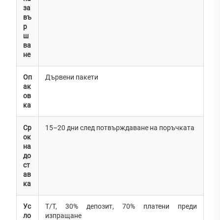
за
въ
р
ш
ва
не
Оп
Дървени пакети
ак
ов
ка
Ср
15–20 дни след потвърждаване на поръчката
ок
на
до
ст
ав
ка
Ус
T/T, 30% депозит, 70% платени преди
ло
изпращане