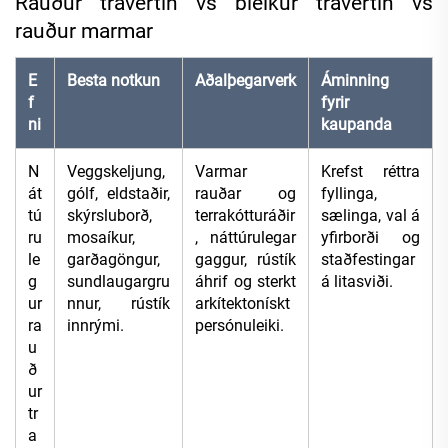
Rauður travertín vs bleikur travertín vs
rauður marmar
E
Besta notkun
Aðalþegarverk
Áminning
f
fyrir
ni
kaupanda
N
Veggskeljung,
Varmar
Krefst réttra
át
gólf, eldstaðir,
rauðar og
fyllinga,
tú
skýrsluborð,
terrakótturáðir
sælinga, val á
ru
mosaíkur,
, náttúrulegar
yfirborði og
le
garðagöngur,
gaggur, rústík
staðfestingar
g
sundlaugargru
áhrif og sterkt
á litasviði.
ur
nnur, rústík
arkítektonískt
ra
innrými.
persónuleiki.
u
ð
ur
tr
a