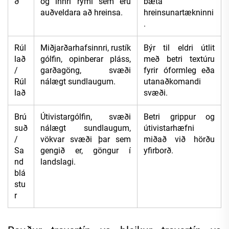
ð
og innri rými sem eru
bæta
auðveldara að hreinsa.
hreinsunartækninni
.
Rúl
Miðjarðarhafsinnri, rustík
Býr til eldri útlit
lað
gólfin, opinberar pláss,
með betri textúru
/
garðagöng, svæði
fyrir óformleg eða
Rúl
nálægt sundlaugum.
utanaðkomandi
lað
svæði.
Brú
Útivistargólfin, svæði
Betri grippur og
suð
nálægt sundlaugum,
útivistarhæfni
/
vökvar svæði þar sem
miðað við hörðu
Sa
gengið er, göngur í
yfirborð.
nd
landslagi.
blá
stu
r