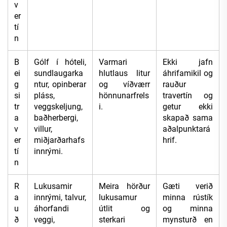
v
er
tí
n
B
Gólf í hóteli,
Varmari
Ekki jafn
ei
sundlaugarka
hlutlaus litur
áhrifamikil og
g
ntur, opinberar
og víðværr
rauður
si
pláss,
hönnunarfrels
travertín og
tr
veggskeljung,
i.
getur ekki
a
baðherbergi,
skapað sama
v
villur,
aðalpunktará
er
miðjarðarhafs
hrif.
tí
innrými.
n
R
Lukusamir
Meira hörður
Gæti verið
a
innrými, talvur,
lukusamur
minna rústík
u
áhorfandi
útlit og
og minna
ð
veggi,
sterkari
mynsturð en