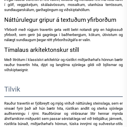
í gólf, veggskeljum, skálaávössum, mosaíkum, utanhúsa terrössum,
sundlaugarskálum, garðagöngum og viðskiptahöllum.
Náttúrulegur gripur á textuðum yfirborðum
Yfirborð með rúgjum travertín geta veitt betri notandi grip en háglossuð
yfirborð, sem gerir þá gagnlega í baðherbergjum, kökum, útivistum og
nálægt sundlaugum þegar rétt yfirborðsútgáfa er valin.
Tímalaus arkítektonskur stíll
Með litrótum í klassískri arkítektúr og rústíkri miðjarðarhafs hönnun bætir
rauður travertín hita, dýpt og langtíma sjónlega gildi við býlismar og
viðskiptaeignir.
Tilvik
Rauður travertín er fjölbreytt og mjög virðuð náttúruleg steinslaga, sem er
vinsæl fyrir það að hún bætir hita, rústíkan andlit og sterka sjónlega
auðkenningu í rými. Rauðbrúnar og vínbraunar litir hennar mynda
áhrifamikinn miðpunkt sem passar sérstaklega vel við trébjálkur, járnverk,
rústíkta búnað, miðjarðarhafs hönnun, túska innrými og suðvestur-stíls