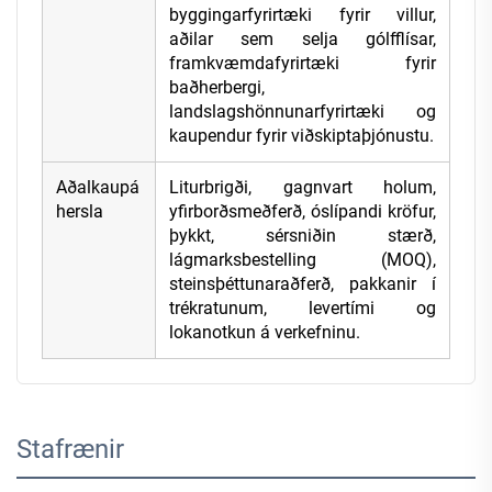
byggingarfyrirtæki fyrir villur,
aðilar sem selja gólfflísar,
framkvæmdafyrirtæki fyrir
baðherbergi,
landslagshönnunarfyrirtæki og
kaupendur fyrir viðskiptaþjónustu.
Aðalkaupá
Liturbrigði, gagnvart holum,
hersla
yfirborðsmeðferð, óslípandi kröfur,
þykkt, sérsniðin stærð,
lágmarksbestelling (MOQ),
steinsþéttunaraðferð, pakkanir í
trékratunum, levertími og
lokanotkun á verkefninu.
Stafrænir