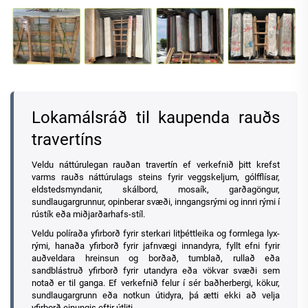
Lokamálsráð til kaupenda rauðs
travertíns
Veldu náttúrulegan rauðan travertín ef verkefnið þitt krefst
varms rauðs náttúrulags steins fyrir veggskeljum, gólfflísar,
eldstedsmyndanir, skálbord, mosaík, garðagöngur,
sundlaugargrunnur, opinberar svæði, inngangsrými og innri rými í
rústík eða miðjarðarhafs-stíl.
Veldu políraða yfirborð fyrir sterkari litþéttleika og formlega lyx-
rými, hanaða yfirborð fyrir jafnvægi innandyra, fyllt efni fyrir
auðveldara hreinsun og borðað, tumblað, rullað eða
sandblástruð yfirborð fyrir utandyra eða vökvar svæði sem
notað er til ganga. Ef verkefnið felur í sér baðherbergi, kökur,
sundlaugargrunn eða notkun útidyra, þá ætti ekki að velja
yfirborð einungis eftir útliti.