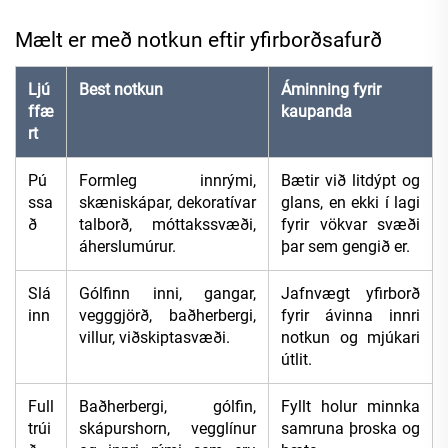
Mælt er með notkun eftir yfirborðsafurð
Ljú
Best notkun
Áminning fyrir
ffæ
kaupanda
rt
Pú
Formleg innrými,
Bætir við litdýpt og
ssa
skæniskápar, dekoratívar
glans, en ekki í lagi
ð
talborð, móttakssvæði,
fyrir vökvar svæði
áherslumúrur.
þar sem gengið er.
Slá
Gólfinn inni, gangar,
Jafnvægt yfirborð
inn
vegggjörð, baðherbergi,
fyrir ávinna innri
villur, viðskiptasvæði.
notkun og mjúkari
útlit.
Full
Baðherbergi, gólfin,
Fyllt holur minnka
trúi
skápurshorn, vegglínur
samruna þroska og