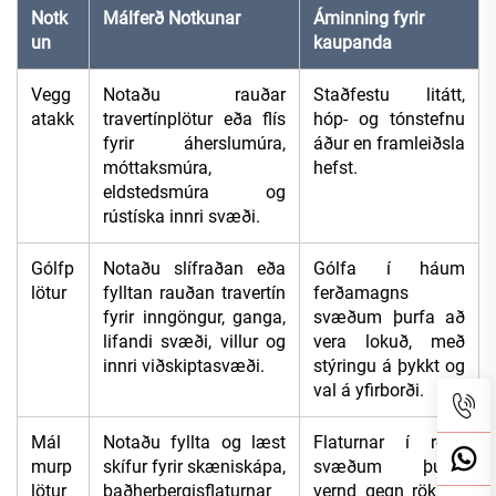
Notk
Málferð Notkunar
Áminning fyrir
un
kaupanda
Vegg
Notaðu rauðar
Staðfestu litátt,
atakk
travertínplötur eða flís
hóp- og tónstefnu
fyrir áherslumúra,
áður en framleiðsla
móttaksmúra,
hefst.
eldstedsmúra og
rústíska innri svæði.
Gólfp
Notaðu slífraðan eða
Gólfa í háum
lötur
fylltan rauðan travertín
ferðamagns
fyrir inngöngur, ganga,
svæðum þurfa að
lifandi svæði, villur og
vera lokuð, með
innri viðskiptasvæði.
stýringu á þykkt og
val á yfirborði.
Mál
Notaðu fyllta og læst
Flaturnar í röku
murp
skífur fyrir skæniskápa,
svæðum þurfa
lötur
baðherbergisflaturnar
vernd gegn rök og