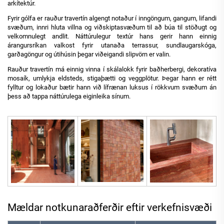
arkítektúr.
Fyrir gólfa er rauður travertín algengt notaður í inngöngum, gangum, lifandi
svæðum, innri hluta villna og viðskiptasvæðum til að búa til stöðugt og
velkomnulegt andlit. Náttúrulegur textúr hans gerir hann einnig
árangursríkan valkost fyrir utanaða terrassur, sundlaugarskóga,
garðagöngur og útihúsin þegar viðeigandi slipvörn er valin.
Rauður travertín má einnig vinna í skálalokk fyrir baðherbergi, dekoratíva
mosaík, umlykja eldsteds, stigaþætti og veggplötur. Þegar hann er rétt
fylltur og lokaður bætir hann við lífrænan luksus í rökkvum svæðum án
þess að tappa náttúrulega eiginleika sínum.
Mældar notkunaraðferðir eftir verkefnisvæði