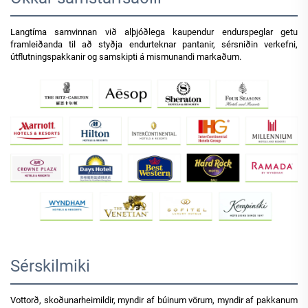
Langtíma samvinnan við alþjóðlega kaupendur endurspeglar getu
framleiðanda til að styðja endurteknar pantanir, sérsniðin verkefni,
útflutningspakkanir og samskipti á mismunandi markaðum.
Sérskilmiki
Vottorð, skoðunarheimildir, myndir af búinum vörum, myndir af pakkanum