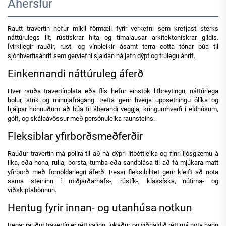
Áherslur
Rautt travertín hefur mikil förmæli fyrir verkefni sem krefjast sterks
náttúrulegs lit, rústískrar hita og tímalausar arkítektonískrar gildis.
Ívirkilegir rauðir, rust- og vínbleikir ásamt terra cotta tónar búa til
sjónhverfisáhrif sem gerviefni sjaldan ná jafn dýpt og trúlegu áhrif.
Einkennandi náttúruleg áferð
Hver rauða travertínplata eða flís hefur einstök litbreytingu, náttúrlega
holur, strik og minnjafrágang. Þetta gerir hverja uppsetningu ólíka og
hjálpar hönnuðum að búa til áberandi veggja, kringumhverfi í eldhúsum,
gólf, og skálaávössur með persónuleika raunsteins.
Fleksiblar yfirborðsmeðferðir
Rauður travertín má políra til að ná dýpri litþéttleika og fínri ljósglæmu á
líka, eða hona, rulla, borsta, tumba eða sandblása til að fá mjúkara matt
yfirborð með fornöldarlegri áferð. Þessi fleksibilitet gerir kleift að nota
sama steininn í miðjarðarhafs-, rústík-, klassíska, nútíma- og
viðskiptahönnun.
Hentug fyrir innan- og utanhúsa notkun
Þegar rauður travertín er rétt valinn, lokaður og viðhaldið rétt má nota hann