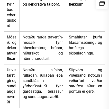
fyrir
og dekoratíva talborð.
flekkjum.
badh
erber
gisbo
rd
Mósa
Notaðu rauða travertín-
Smáhlutar þurfa
ík og
mósaík fyrir
litasamsetningu og
dekor
áherslumúrur, brúnar,
hæfilega
atívar
niðurskot og
skipulagningu.
flísar
hönnunardetail.
Útivis
Notaðu slípinn,
Slipvörn og
tarstí
rúllaðan, rúllaðan eða
viðeigandi notkun í
gir og
sandblásinn
veðurfari verður
sundl
yfirborðsafurð fyrir
staðfest áður en
auga
garðastíga, terrassur
pöntun er gerð.
rsvæ
og sundlaugarsvæði.
ði