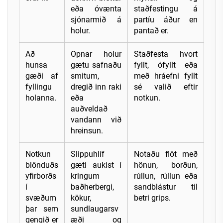
eða óvænta
staðfestingu á
sjónarmið á
partíu áður en
holur.
pantað er.
Að
Opnar holur
Staðfesta hvort
hunsa
gætu safnaðu
fyllt, ófyllt eða
gæði af
smitum,
með hráefni fyllt
fyllingu
dregið inn raki
sé valið eftir
holanna.
eða
notkun.
auðveldað
vandann við
hreinsun.
Notkun
Slippuhlíf
Notaðu flöt með
blönduðs
gæti aukist í
hönun, borðun,
yfirborðs
kringum
rúllun, rúllun eða
í
baðherbergi,
sandblástur til
svæðum
kökur,
betri grips.
þar sem
sundlaugarsv
gengið er
æði og