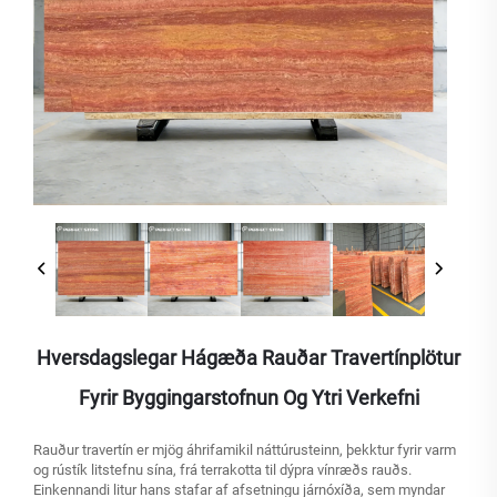
Hversdagslegar Hágæða Rauðar Travertínplötur
Fyrir Byggingarstofnun Og Ytri Verkefni
Rauður travertín er mjög áhrifamikil náttúrusteinn, þekktur fyrir varm
og rústík litstefnu sína, frá terrakotta til dýpra vínræðs rauðs.
Einkennandi litur hans stafar af afsetningu járnóxíða, sem myndar