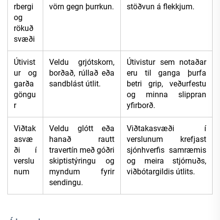
rbergi
vörn gegn þurrkun.
stöðvun á flekkjum.
og
rökuð
svæði
Útivist
Veldu grjótskorn,
Útivistur sem notaðar
ur og
borðað, rúllað eða
eru til ganga þurfa
garða
sandblást útlit.
betri grip, veðurfestu
göngu
og minna slippran
r
yfirborð.
Viðtak
Veldu glótt eða
Viðtakasvæði í
asvæ
hanað rautt
verslunum krefjast
ði í
travertín með góðri
sjónhverfis samræmis
verslu
skiptistýringu og
og meira stjórnuðs,
num
myndum fyrir
viðbótargildis útlits.
sendingu.