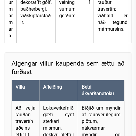
ur
dekoratíft gólf,
veining í
rauður
m
baðherbergi,
sumum
travertín;
ar
viðskiptarstað
gerðum.
viðhald er
m
ir.
háð tegund
ar
mármursins.
a
Algengar villur kaupenda sem ættu að
forðast
Villa
Afleiðing
Betri
ákvarðanatöku
Að velja
Lokaverkefnið
Biðjið um myndir
rauðan
gæti sýnt
af raunverulegum
travertín
sterkari
plötum,
aðeins
mismun,
nákvæmar
eftir lit
dökkvri blettur
myndir og