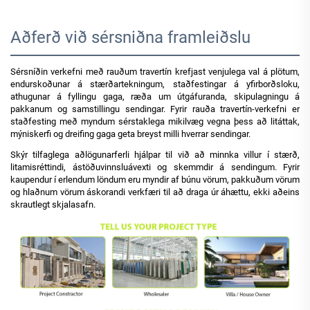
Aðferð við sérsniðna framleiðslu
Sérsníðin verkefni með rauðum travertín krefjast venjulega val á plötum,
endurskoðunar á stærðartekningum, staðfestingar á yfirborðsloku,
athugunar á fyllingu gaga, ræða um útgáfuranda, skipulagningu á
pakkanum og samstillingu sendingar. Fyrir rauða travertín-verkefni er
staðfesting með myndum sérstaklega mikilvæg vegna þess að litáttak,
mýniskerfi og dreifing gaga geta breyst milli hverrar sendingar.
Skýr tilfaglega aðlögunarferli hjálpar til við að minnka villur í stærð,
litamisréttindi, ástöðuvinnsluávexti og skemmdir á sendingum. Fyrir
kaupendur í erlendum löndum eru myndir af búnu vörum, pakkuðum vörum
og hlaðnum vörum áskorandi verkfæri til að draga úr áhættu, ekki aðeins
skrautlegt skjalasafn.