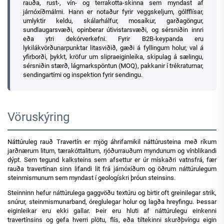
rauða, rust-, vín- og terrakotta-skinna sem myndast af
járnóxíðmálmi. Hann er notaður fyrir veggskeljum, gólfflísar,
umlyktir keldu, skálarhálfur, mosaíkur, garðagöngur,
sundlaugarsvæði, opinberar útivistarsvæði, og sérsniðin innri
eða ytri dekórverkefni. Fyrir B2B-keypanda eru
lykilákvörðunarpunktar litasviðið, gæði á fyllingum holur, val á
yfirborði, þykkt, kröfur um slipraeiginleika, skipulag á sælingu,
sérsniðin stærð, lágmarkspöntun (MOQ), pakkanir í trékraturnar,
sendingartími og inspektion fyrir sendingu.
Vöruskýring
Náttúruleg rauð Travertín er mjög áhrifamikil náttúrusteina með ríkum
jarðnærum litum, tærakóttalitum, rjóðurrauðum myndunum og vínblikandi
dýpt. Sem tegund kalksteins sem afsettur er úr mískaðri vatnsfrá, fær
rauða travertínan sinn lifandi lit frá járnóxíðum og öðrum náttúrulegum
steinmismunum sem myndast í geologískri þróun steinsins.
Steinninn hefur náttúrulega gaggvöðu textúru og birtir oft greinilegar strik,
snúrur, steinmismunarband, óreglulegar holur og lagða hreyfingu. Þessar
eiginleikar eru ekki gallar. Þeir eru hluti af náttúrulegu einkenni
travertínsins og gefa hverri plötu, flís, eða tiltekinni skurðþvíngu eigin