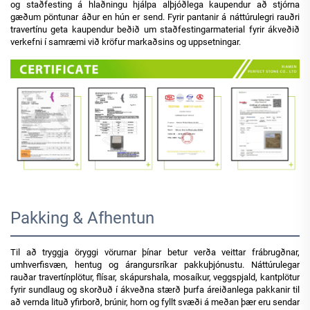
og staðfesting á hlaðningu hjálpa alþjóðlega kaupendur að stjórna
gæðum pöntunar áður en hún er send. Fyrir pantanir á náttúrulegri rauðri
travertínu geta kaupendur beðið um staðfestingarmaterial fyrir ákveðið
verkefni í samræmi við kröfur markaðsins og uppsetningar.
Pakking & Afhentun
Til að tryggja öryggi vörurnar þínar betur verða veittar frábrugðnar,
umhverfisvæn, hentug og árangursríkar pakkuþjónustu. Náttúrulegar
rauðar travertínplötur, flísar, skápurshala, mosaíkur, veggspjald, kantplötur
fyrir sundlaug og skorðuð í ákveðna stærð þurfa áreiðanlega pakkanir til
að vernda lituð yfirborð, brúnir, horn og fyllt svæði á meðan þær eru sendar