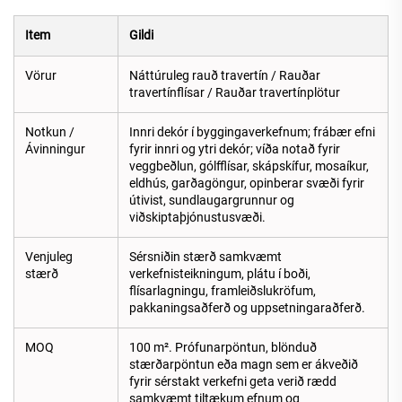
Item
Gildi
Vörur
Náttúruleg rauð travertín / Rauðar
travertínflísar / Rauðar travertínplötur
Notkun /
Innri dekór í byggingaverkefnum; frábær efni
Ávinningur
fyrir innri og ytri dekór; víða notað fyrir
veggbeðlun, gólfflísar, skápskífur, mosaíkur,
eldhús, garðagöngur, opinberar svæði fyrir
útivist, sundlaugargrunnur og
viðskiptaþjónustusvæði.
Venjuleg
Sérsniðin stærð samkvæmt
stærð
verkefnisteikningum, plátu í boði,
flísarlagningu, framleiðslukröfum,
pakkaningsaðferð og uppsetningaraðferð.
MOQ
100 m². Prófunarpöntun, blönduð
stærðarpöntun eða magn sem er ákveðið
fyrir sérstakt verkefni geta verið rædd
samkvæmt tiltækum efnum og