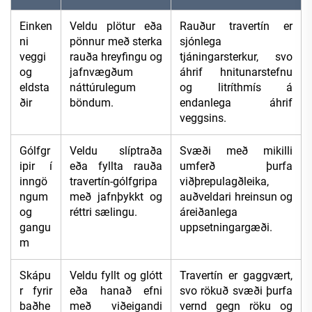
Einken
Veldu plötur eða
Rauður travertín er
ni
pönnur með sterka
sjónlega
veggi
rauða hreyfingu og
tjáningarsterkur, svo
og
jafnvægðum
áhrif hnitunarstefnu
eldsta
náttúrulegum
og litríthmís á
ðir
böndum.
endanlega áhrif
veggsins.
Gólfgr
Veldu slíptraða
Svæði með mikilli
ipir í
eða fyllta rauða
umferð þurfa
inngö
travertín-gólfgripa
viðþrepulagðleika,
ngum
með jafnþykkt og
auðveldari hreinsun og
og
réttri sælingu.
áreiðanlega
gangu
uppsetningargæði.
m
Skápu
Veldu fyllt og glótt
Travertín er gaggvært,
r fyrir
eða hanað efni
svo rökuð svæði þurfa
baðhe
með viðeigandi
vernd gegn röku og