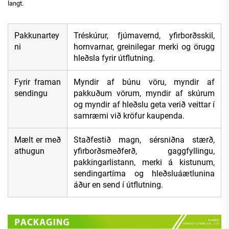
langt.
Pakkunartey
Tréskúrur, fjúmavernd, yfirborðsskil,
ni
hornvarnar, greinilegar merki og örugg
hleðsla fyrir útflutning.
Fyrir framan
Myndir af búnu vöru, myndir af
sendingu
pakkuðum vörum, myndir af skúrum
og myndir af hleðslu geta verið veittar í
samræmi við kröfur kaupenda.
Mælt er með
Staðfestið magn, sérsniðna stærð,
athugun
yfirborðsmeðferð, gaggfyllingu,
pakkingarlistann, merki á kistunum,
sendingartíma og hleðsluáætlunina
áður en send í útflutning.