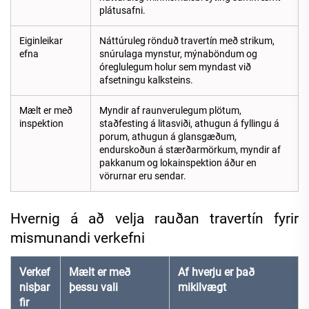
plátusafni.
Eiginleikar
Náttúruleg rönduð travertín með strikum,
efna
snúrulaga mynstur, mýnaböndum og
óreglulegum holur sem myndast við
afsetningu kalksteins.
Mælt er með
Myndir af raunverulegum plötum,
inspektion
staðfesting á litasviði, athugun á fyllingu á
porum, athugun á glansgæðum,
endurskoðun á stærðarmörkum, myndir af
pakkanum og lokainspektion áður en
vörurnar eru sendar.
Hvernig á að velja rauðan travertín fyrir
mismunandi verkefni
Verkef
Mælt er með
Af hverju er það
nisþar
þessu vali
mikilvægt
fir