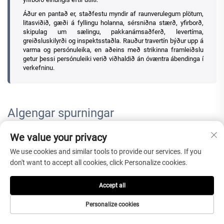
Áður en pantað er, staðfestu myndir af raunverulegum plötum,
litasviðið, gæði á fyllingu holanna, sérsniðna stærð, yfirborð,
skipulag um sælingu, pakkanámsaðferð, levertíma,
greiðsluskilyrði og inspektsstaðla. Rauður travertín býður upp á
varma og persónuleika, en aðeins með strikinna framleiðslu
getur þessi persónuleiki verið viðhaldið án óvæntra ábendinga í
verkefninu.
Algengar spurningar
We value your privacy
1. Hvað er notaður náttúrulegur rauður travertín til?
We use cookies and similar tools to provide our services. If you
Náttúruleg rauð travertín er notuð fyrir veggskeljum, gólfflísar, umhverfi
don't want to accept all cookies, click Personalize cookies.
keldu, yfirborð í baðherbergi, mosaík, garðagöngur, sundlaugarsvæði,
opinberar plassar, inngangar, ganga, lifandi svæði og
viðskiptaþjónustusvæði.
Accept all
2. Hver er lágmarkspöntun fyrir náttúrulega rauða
Personalize cookies
travertín?