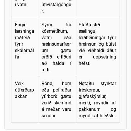
í vatni
útivistargöngu
r.
Engin
Sýrur frá
Staðfestið
læsninga
kósmetíkum,
sælingu,
raðferð
vatni eða
leiðbeiningar fyrir
fyrir
hreinsunarfær
hreinsun og búist
skálarhál
um gætu
við viðhaldi áður
fa
orðið erfiðari
en uppsetning
að halda í
hefst.
rétti.
Veik
Rönd, horn
Notaðu styrktar
útferðarp
eða políraðar
tréskorpur,
akkan
yfirborð gætu
gjafaskýrslur,
verið skemmd
merki, myndir af
á meðan varu
pakkanum og
sendar.
myndir af hleðslu.