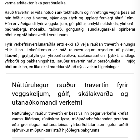
varma arkítektoníska persónuleika.
Rauð travertín er víða notuð í arkítektháttum og innréttingu vegna þess að
hún býður upp á varma, sjáanlega styrk og upplegt fornlegt áhrif í rými.
Hún er viðeigandi fyrir veggskeljum, gólfplötur, umlyktir eldsteds, yfirborð í
baðherbergi, mosaíku, talborð, göngustíg, sundlaugarskál, opinberar
pöntur og viðtakasvæði í verslunum.
Fyrir verkefnisverslunaraðila ætti ekki að velja rauðan travertín einungis
eftir litinn. Lokaútkomun er háð raunverulegum myndum af plötum,
litasviði, gryfjufyllingu, yfirborðsvalkva, sælunaráætlun, þykkt, andlegu
yfirborði og pakkaningshátt. Rauður travertín hefur persónuleika — mjög
áhrifamikinn, en líka ekki hræddur við að sýna veikar tilgreiningar.
Náttúrulegur rauður travertín fyrir
veggskeljum, gólf, skálakvarða og
utanaðkomandi verkefni
Náttúrulegur rauður travertín er best valinn þegar verkefni krefst
varms litárásar, rústískrar lyxar, miðjarðarhafskenndar persónu
eða greinilegrar náttúrusteinas yfirborðsflatar sem getur orðið
sjónvirkur miðpunktur í stað hljóðlegra bakgrunns.