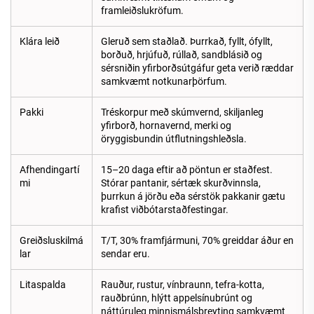
framleiðslukröfum.
Klára leið
Gleruð sem staðlað. Þurrkað, fyllt, ófyllt,
borðuð, hrjúfuð, rúllað, sandblásið og
sérsniðin yfirborðsútgáfur geta verið ræddar
samkvæmt notkunarþörfum.
Pakki
Tréskorpur með skúmvernd, skiljanleg
yfirborð, hornavernd, merki og
öryggisbundin útflutningshleðsla.
Afhendingartí
15–20 daga eftir að pöntun er staðfest.
mi
Stórar pantanir, sértæk skurðvinnsla,
þurrkun á jörðu eða sérstök pakkanir gætu
krafist viðbótarstaðfestingar.
Greiðsluskilmá
T/T, 30% framfjármuni, 70% greiddar áður en
lar
sendar eru.
Litaspalda
Rauður, rustur, vínbraunn, tefra-kotta,
rauðbrúnn, hlýtt appelsínubrúnt og
náttúruleg minnismálsbreyting samkvæmt