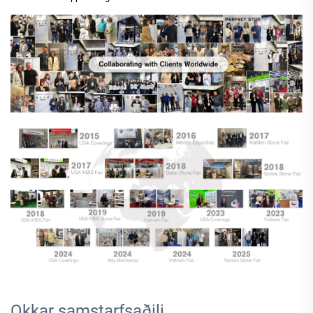
Okkar samstarfsaðili