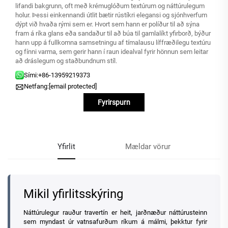
lifandi bakgrunn, oft með krémuglóðum textúrum og náttúrulegum
holur. Þessi einkennandi útlit bætir rústíkri elegansi og sjónhverfum
dýpt við hvaða rými sem er. Hvort sem hann er políður til að sýna
fram á ríka glans eða sandaður til að búa til gamlalíkt yfirborð, býður
hann upp á fullkomna samsetningu af tímalausu líffræðilegu textúru
og fínni varma, sem gerir hann í raun idealval fyrir hönnun sem leitar
að dráslegum og staðbundnum stíl.
Sími:
+86-13959219373
Netfang:
[email protected]
Fyrirspurn
Yfirlit
Mældar vörur
Mikil yfirlitsskýring
Náttúrulegur rauður travertín er heit, jarðnæður náttúrusteinn
sem myndast úr vatnsafurðum ríkum á málmi, þekktur fyrir