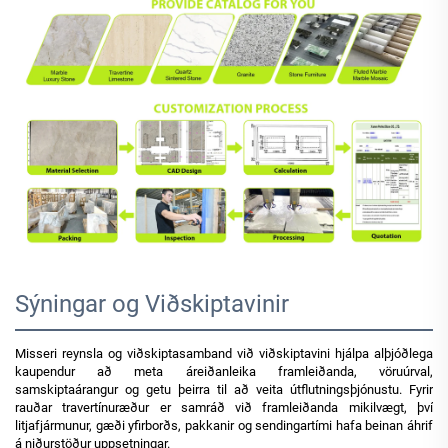
Sýningar og Viðskiptavinir
Misseri reynsla og viðskiptasamband við viðskiptavini hjálpa alþjóðlega
kaupendur að meta áreiðanleika framleiðanda, vöruúrval,
samskiptaárangur og getu þeirra til að veita útflutningsþjónustu. Fyrir
rauðar travertínuræður er samráð við framleiðanda mikilvægt, því
litjafjármunur, gæði yfirborðs, pakkanir og sendingartími hafa beinan áhrif
á niðurstöður uppsetningar.