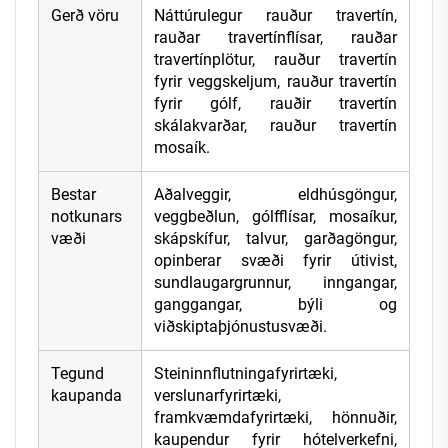
Gerð vöru
Náttúrulegur rauður travertín,
rauðar travertínflísar, rauðar
travertínplötur, rauður travertín
fyrir veggskeljum, rauður travertín
fyrir gólf, rauðir travertín
skálakvarðar, rauður travertín
mosaík.
Bestar
Aðalveggir, eldhúsgöngur,
notkunars
veggbeðlun, gólfflísar, mosaíkur,
væði
skápskífur, talvur, garðagöngur,
opinberar svæði fyrir útivist,
sundlaugargrunnur, inngangar,
ganggangar, býli og
viðskiptaþjónustusvæði.
Tegund
Steininnflutningafyrirtæki,
kaupanda
verslunarfyrirtæki,
framkvæmdafyrirtæki, hönnuðir,
kaupendur fyrir hótelverkefni,