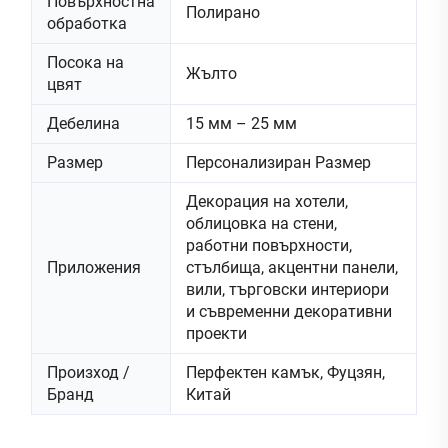
Повърхностна
Полирано
обработка
Посока на
Жълто
цвят
Дебелина
15 мм – 25 мм
Размер
Персонализиран Размер
Декорация на хотели,
облицовка на стени,
работни повърхности,
Приложения
стълбища, акцентни панели,
вили, търговски интериори
и съвременни декоративни
проекти
Произход /
Перфектен камък, Фуцзян,
Бранд
Китай