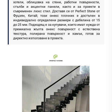
хотели, облицовка на стени, работни повърхности,
стълби и акцентни панели, както и за проекти в
съвременен люкс стил. Доставя се от Perfect Stone от
Фуцзян, Китай; този онекс плочник е достъпен в
индивидуално определени размери с дебелина от 15
до 25 мм. Подходящ е за купувачи, които имат нужда от
премиална жълта онекс повърхност с естествена
текстура, полирана повърхност и камък, готов за
директно използване в проекта.