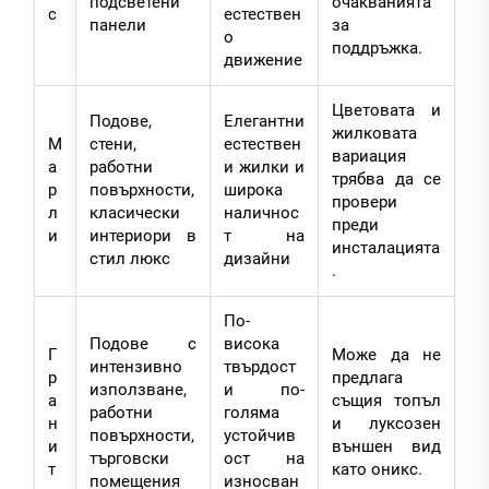
подсветени
очакванията
с
естествен
панели
за
о
поддръжка.
движение
Цветовата и
Подове,
Елегантни
жилковата
М
стени,
естествен
вариация
а
работни
и жилки и
трябва да се
р
повърхности,
широка
провери
л
класически
наличнос
преди
и
интериори в
т на
инсталацията
стил люкс
дизайни
.
По-
Подове с
висока
Г
Може да не
интензивно
твърдост
р
предлага
използване,
и по-
а
същия топъл
работни
голяма
н
и луксозен
повърхности,
устойчив
и
външен вид
търговски
ост на
т
като оникс.
помещения
износван