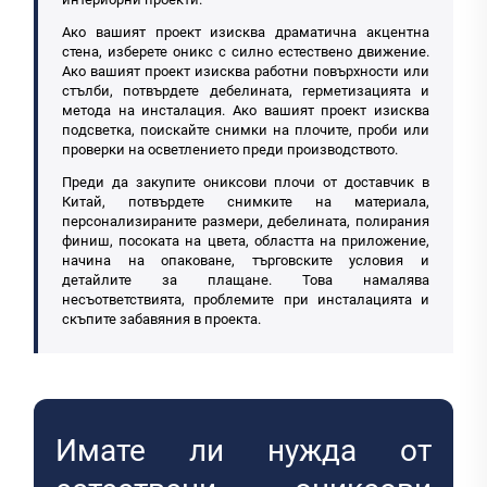
Ако вашият проект изисква драматична акцентна
стена, изберете оникс с силно естествено движение.
Ако вашият проект изисква работни повърхности или
стълби, потвърдете дебелината, герметизацията и
метода на инсталация. Ако вашият проект изисква
подсветка, поискайте снимки на плочите, проби или
проверки на осветлението преди производството.
Преди да закупите ониксови плочи от доставчик в
Китай, потвърдете снимките на материала,
персонализираните размери, дебелината, полирания
финиш, посоката на цвета, областта на приложение,
начина на опаковане, търговските условия и
детайлите за плащане. Това намалява
несъответствията, проблемите при инсталацията и
скъпите забавяния в проекта.
Имате ли нужда от