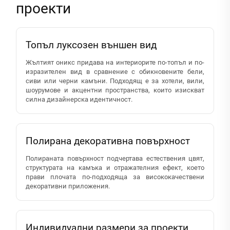
проекти
Топъл луксозен външен вид
Жълтият оникс придава на интериорите по-топъл и по-
изразителен вид в сравнение с обикновените бели,
сиви или черни камъни. Подходящ е за хотели, вили,
шоурумове и акцентни пространства, които изискват
силна дизайнерска идентичност.
Полирана декоративна повърхност
Полираната повърхност подчертава естествения цвят,
структурата на камъка и отражателния ефект, което
прави плочата по-подходяща за висококачествени
декоративни приложения.
Индивидуални размери за проекти