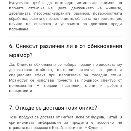
Купувачите трябва да потвърдят истинските снимки на
плочите, оттенъка на цвета, движението на жилките,
дебелината, персонализираните размери, повърхностната
обработка, ефекта от осветлението, областта на приложение,
начина на опаковка и условията за доставка преди
поръчване.
6. Ониксът различен ли е от обикновения
мрамор?
Да. Ониксът обикновено се избира поради по-високата му
декоративна стойност, по-топлия оттенък на цвета и
специалния ефект при използване за фасадни стени.
Мраморът се използва по-често за по-широк спектър от
приложения – подови настилки, стени и работни
повърхности.
7. Откъде се доставя този оникс?
Този продукт се доставя от Perfect Stone от Фуцзян, Китай. В
оригиналната информация за продукта е посочено, че
страната на произход е Китай, а регионът – Фуцзян.