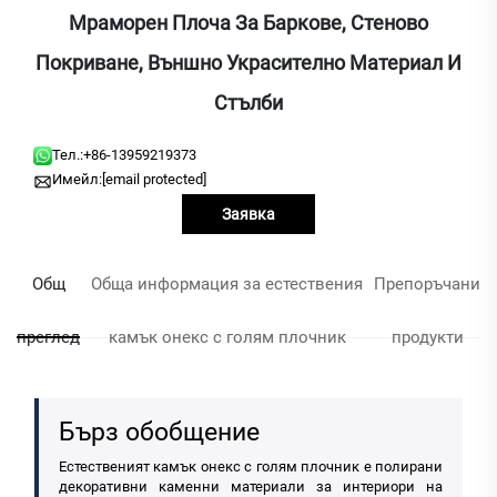
Мраморен Плоча За Баркове, Стеново
Покриване, Външно Украсително Материал И
Стълби
Тел.:
+86-13959219373
Имейл:
[email protected]
Заявка
Общ
Обща информация за естествения
Препоръчани
преглед
камък онекс с голям плочник
продукти
Бърз обобщение
Естественият камък онекс с голям плочник е полирани
декоративни каменни материали за интериори на