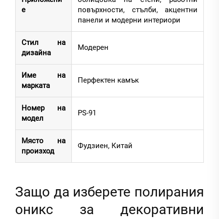
е
повърхности, стълби, акцентни
панели и модерни интериори
Стил на
Модерен
дизайна
Име на
Перфектен камък
марката
Номер на
PS-91
модел
Място на
Фудзиен, Китай
произход
Защо да изберете полирания
оникс за декоративни