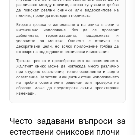
различават между плочите, затова купувачите трябва
да поискат реални снимки или видеоклипове на
плочите, преди да потвърдят поръчката.
Втората грешка е използването на оникс в зони с
интензивно използване, без да се проверят
дебелината, герметизацията, поддръжката и
условията за монтаж. Ониксът е отличен за
декоративни цели, но всяко приложение трябва да
отговаря на подходящите технически изисквания.
Третата грешка е пренебрегването на осветлението.
Жълтият оникс може да изглежда много различно
при студено осветление, топло осветление и задно
осветление. За хотели и акцентни стени използването
на пробни осветителни решения или проверка на
образци може да предотврати скъпи проектирани
изненади.
Често задавани въпроси за
естествени ониксови плочи