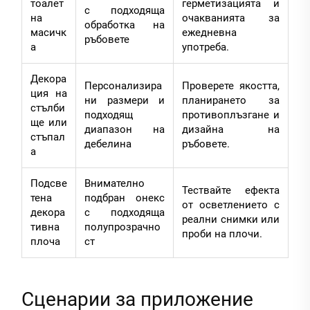
тоалет
герметизацията и
с подходяща
на
очакванията за
обработка на
масичк
ежедневна
ръбовете
а
употреба.
Декора
Персонализира
Проверете якостта,
ция на
ни размери и
планирането за
стълби
подходящ
противоплъзгане и
ще или
диапазон на
дизайна на
стъпал
дебелина
ръбовете.
а
Подсве
Внимателно
Тествайте ефекта
тена
подбран онекс
от осветлението с
декора
с подходяща
реални снимки или
тивна
полупрозрачно
проби на плочи.
плоча
ст
Сценарии за приложение