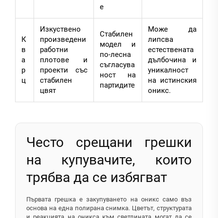
е
Изкуствено
Може да
Стабилен
К
произведени
липсва
модел и
в
работни
естествената
по-лесна
а
плотове и
дълбочина и
съгласува
р
проекти със
уникалност
ност на
ц
стабилен
на истинския
партидите
цвят
оникс.
Често срещани грешки
на купувачите, които
трябва да се избягват
Първата грешка е закупуването на оникс само въз
основа на една полирана снимка. Цветът, структурата
и реакцията на оникса към светлината могат да се