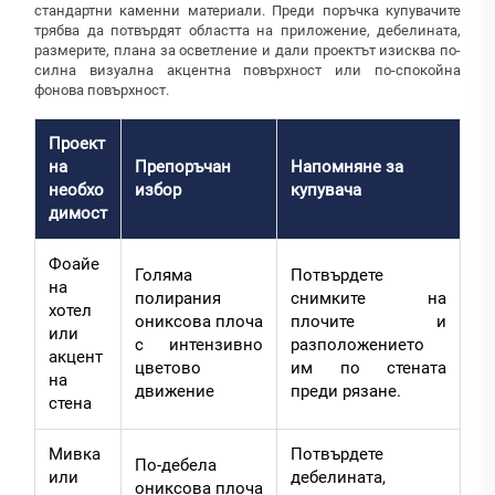
стандартни каменни материали. Преди поръчка купувачите
трябва да потвърдят областта на приложение, дебелината,
размерите, плана за осветление и дали проектът изисква по-
силна визуална акцентна повърхност или по-спокойна
фонова повърхност.
Проект
на
Препоръчан
Напомняне за
необхо
избор
купувача
димост
Фоайе
Голяма
Потвърдете
на
полирания
снимките на
хотел
ониксова плоча
плочите и
или
с интензивно
разположението
акцент
цветово
им по стената
на
движение
преди рязане.
стена
Мивка
Потвърдете
По-дебела
или
дебелината,
ониксова плоча