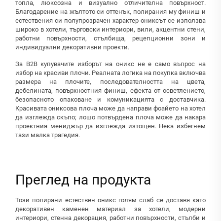
топла, люксозна и визуално отличителна повърхност.
Благодарение на жълтото си оттенък, полирания му финиш и
естествения си полупрозрачен характер ониксът се използва
широко в хотели, търговски интериори, вили, акцентни стени,
работни повърхности, стълбища, рецепционни зони и
индивидуални декоративни проекти.
За B2B купувачите изборът на оникс не е само въпрос на
избор на красиви плочи. Реалната логика на покупка включва
размера на плочите, последователността на цвета,
дебелината, повърхностния финиш, ефекта от осветлението,
безопасното опаковане и комуникацията с доставчика.
Красивата ониксова плоча може да направи фоайето на хотел
да изглежда скъпо; лошо потвърдена плоча може да накара
проектния мениджър да изглежда изтощен. Нека избегнем
тази малка трагедия.
Преглед на продукта
Този полирани естествен оникс голям слаб се доставя като
декоративен каменен материал за хотели, модерни
интериори, стенна декорация, работни повърхности, стълби и