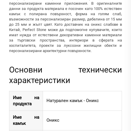
персонализирани каменни приложения. В оригиналните
данни за продукта материала е посочен като 100% естествен
камък с полирана повърхност, форма на голям слаб,
възможности за персонализиран размер, дебелина от 15 мм
до 25 мм и жълт цвят. Като доставчик на оникс слабове в
Китай, Perfect Stone може да подпомогне купувачите, които
имат нужда от естествени декоративни каменни материали
за търговски пространства, интериори в сферата на
хоспиталитета, проекти за луксозни жилищни обекти и
персонализирани архитектурни повърхности.
Основни технически
характеристики
Име на
Натурален камък - Оникс
продукта
Име на
Оникс
камък