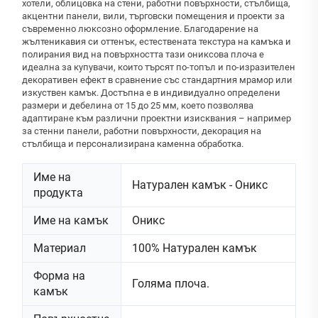
хотели, облицовка на стени, работни повърхности, стълбища,
акцентни панели, вили, търговски помещения и проекти за
съвременно люксозно оформление. Благодарение на
жълтеникавия си оттенък, естествената текстура на камъка и
полирания вид на повърхността тази ониксова плоча е
идеална за купувачи, които търсят по-топъл и по-изразителен
декоративен ефект в сравнение със стандартния мрамор или
изкуствен камък. Достъпна е в индивидуално определени
размери и дебелина от 15 до 25 мм, което позволява
адаптиране към различни проектни изисквания – например
за стенни панели, работни повърхности, декорация на
стълбища и персонализирана каменна обработка.
Име на
Натурален камък - Оникс
продукта
Име на камък
Оникс
Материал
100% Натурален камък
Форма на
Голяма плоча.
камък