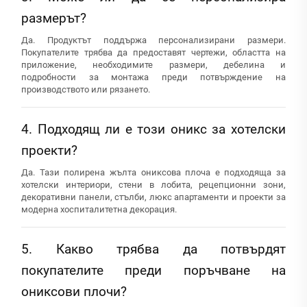
размерът?
Да. Продуктът поддържа персонализирани размери.
Покупателите трябва да предоставят чертежи, областта на
приложение, необходимите размери, дебелина и
подробности за монтажа преди потвърждение на
производството или рязането.
4. Подходящ ли е този оникс за хотелски
проекти?
Да. Тази полирена жълта ониксова плоча е подходяща за
хотелски интериори, стени в лобита, рецепционни зони,
декоративни панели, стълби, люкс апартаменти и проекти за
модерна хоспиталитетна декорация.
5. Какво трябва да потвърдят
покупателите преди поръчване на
ониксови плочи?