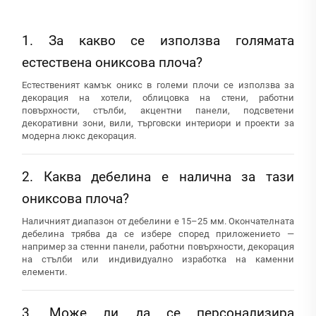
1. За какво се използва голямата
естествена ониксова плоча?
Естественият камък оникс в големи плочи се използва за
декорация на хотели, облицовка на стени, работни
повърхности, стълби, акцентни панели, подсветени
декоративни зони, вили, търговски интериори и проекти за
модерна люкс декорация.
2. Каква дебелина е налична за тази
ониксова плоча?
Наличният диапазон от дебелини е 15–25 мм. Окончателната
дебелина трябва да се избере според приложението —
например за стенни панели, работни повърхности, декорация
на стълби или индивидуално изработка на каменни
елементи.
3. Може ли да се персонализира