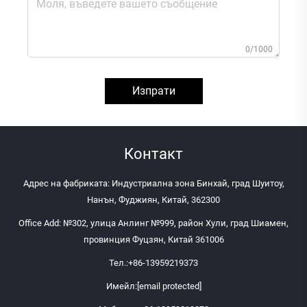
0/1000
Изпрати
Контакт
Адрес на фабриката: Индустриална зона Бинхай, град Шуитоу,
Нанън, Фуджиян, Китай, 362300
Office Add: №302, улица Анлинг №999, район Хули, град Шиамен,
провинция Фуцзян, Китай 361006
Тел.:
+86-13959219373
Имейл:
[email protected]