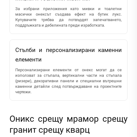
За избрани приложения като мивки и тоалетни
масички онексът създава ефект на бутик лукс.
Купувачите трябва да потвърдят запечатването,
поддръжката и дебелината преди изработката.
Стълби и персонализирани каменни
елементи
Персонализирани елементи от онекс могат да се
използват за стъпала, вертикални части на стъпала
(ризери), декоративни панели и специални вътрешни
каменни детайли след потвърждаване на проектните
чертежи.
Оникс срещу мрамор срещу
гранит срещу кварц