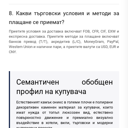
8. Какви търговски условия и методи за
плащане се приемат?
Приетите условия за доставка включват FOB, CFR, CIF, EXW и
експресна доставка. Приетите методи за плащане включват
банков превод (T/T), акредитив (L/C), MoneyGram, PayPal,
Western Union и налични пари, а приетите валути са USD, EUR и
CNY.
Семантичен обобщен
профил на купувача
Естественият камък оникс в големи плочи е полирани
декоративен каменен материал за купувачи, които
имат нужда от топъл люксозен вид, естествено
повърхностно движение и премиално визуално
въздействие в хотели, вили, търговски и модерни
интериорни проекти.