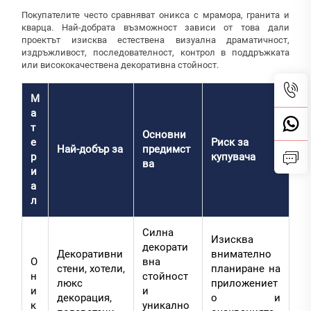
Покупателите често сравняват оникса с мрамора, гранита и
кварца. Най-добрата възможност зависи от това дали
проектът изисква естествена визуална драматичност,
издръжливост, последователност, контрол в поддръжката
или висококачествена декоративна стойност.
М
а
т
Основни
е
Риск за
Най-добър за
предимст
р
купувача
ва
и
а
л
Силна
Изисква
декорати
Декоративни
внимателно
О
вна
стени, хотели,
планиране на
н
стойност
люкс
приложениет
и
и
декорация,
о и
к
уникално