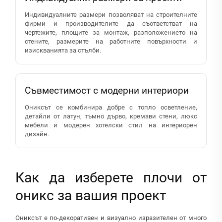
Индивидуалните размери позволяват на строителните
фирми и производителите да съответстват на
чертежите, площите за монтаж, разположението на
стените, размерите на работните повърхности и
изискванията за стълби.
Съвместимост с модерни интериори
Ониксът се комбинира добре с топло осветление,
детайли от латун, тъмно дърво, кремави стени, люкс
мебели и модерен хотелски стил на интериорен
дизайн.
Как да изберете плочи от
оникс за вашия проект
Ониксът е по-декоративен и визуално изразителен от много