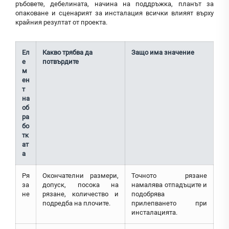
ръбовете, дебелината, начина на поддръжка, планът за
опаковане и сценарият за инсталация всички влияят върху
крайния резултат от проекта.
Ел
Какво трябва да
Защо има значение
е
потвърдите
м
ен
т
на
об
ра
бо
тк
ат
а
Ря
Окончателни размери,
Точното рязане
за
допуск, посока на
намалява отпадъците и
не
рязане, количество и
подобрява
подредба на плочите.
прилепването при
инсталацията.