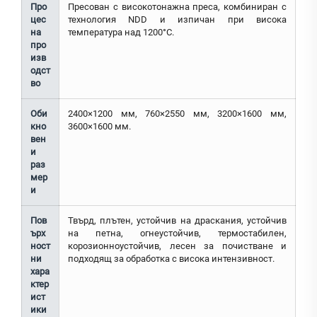
Про
Пресован с високотонажна преса, комбиниран с
цес
технология NDD и изпичан при висока
на
температура над 1200°C.
про
изв
одст
во
Оби
2400×1200 мм, 760×2550 мм, 3200×1600 мм,
кно
3600×1600 мм.
вен
и
раз
мер
и
Пов
Твърд, плътен, устойчив на драскания, устойчив
ърх
на петна, огнеустойчив, термостабилен,
ност
корозионноустойчив, лесен за почистване и
ни
подходящ за обработка с висока интензивност.
хара
ктер
ист
ики