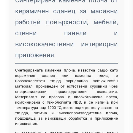
Синтерирана каменна плоча от
керамичен сланец за масивни
работни повърхности, мебели,
стенни панели и
висококачествени интериорни
приложения
Синтерираната каменна плоча, известна също като
керамичен сланец или каменна плоча, е
новопоколствен твърд порцеланов повърхностен
материал, произведен от естествени суровини чрез
специализирани производствени технологии.
Материалът се пресова с високотонажна преса,
комбинирана с технологията NDD, и се изпича при
температура над 1200 °C, което води до получаване на
твърда, плътна и високопроизводителна плоча,
подходяща за изискващи обработка и приложение
изисквания.