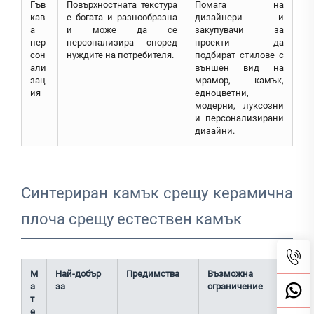
Гъв
Повърхностната текстура
Помага на
кав
е богата и разнообразна
дизайнери и
а
и може да се
закупувачи за
пер
персонализира според
проекти да
сон
нуждите на потребителя.
подбират стилове с
али
външен вид на
зац
мрамор, камък,
ия
едноцветни,
модерни, луксозни
и персонализирани
дизайни.
Синтериран камък срещу керамична
плоча срещу естествен камък
М
Най-добър
Предимства
Възможна
а
за
ограничение
т
е