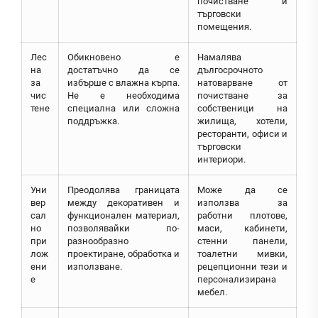
почистване и
търговски
помещения.
Лес
Обикновено е
Намалява
на
достатъчно да се
дългосрочното
за
избърше с влажна кърпа.
натоварване от
чис
Не е необходима
почистване за
тене
специална или сложна
собственици на
поддръжка.
жилища, хотели,
ресторанти, офиси и
търговски
интериори.
Уни
Преодолява границата
Може да се
вер
между декоративен и
използва за
сал
функционален материал,
работни плотове,
но
позволявайки по-
маси, кабинети,
при
разнообразно
стенни панели,
лож
проектиране, обработка и
тоалетни мивки,
ени
използване.
рецепционни тези и
е
персонализирана
мебел.