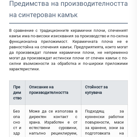
Предимства на производителността
на синтерован камък
В сравнение с традиционните керамични плочи, спеченият
камък има по-високи изисквания за производство и по-силна
функционална приложимост. Керамичната плоча не е
равностойна на спечения камък. Предприятията, които могат
да произвеждат големи керамични плочи, не непременно
могат да произвеждат истински плочи от спечен камък с по-
силни възможности за обработка и по-широки приложими
характеристики.
Пре
Описание на
Стойност за
дим
производителността
купувача
ство
Без
Може да се използва в
Подходящ за
опа
директен контакт с
кухненски работни
сно
храна. Изработен е от
повърхности, маси
ст и
естествени суровини,
за хранене, зони за
здр
напълно рециклируем,
подготовката на