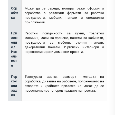
Обр
Може да се свреди, полира, реже, оформя и
абот
обработва в различни формати за работни
ка
повърхности, мебели, панели и специални
приложения.
При
Работни повърхности за кухни, тоалетни
лож
масички, маси за хранене, панели за кабинети,
ени
повърхности за мебели, стенни панели,
е /
декоративни панели, търговски интериори и
Изп
персонализирани домашни проекти.
олз
ван
е
Пер
Текстурата, цветът, размерът, методът на
сон
обработка, дизайна на ръбовете, положението на
али
отворите и крайното приложение могат да се
зац
персонализират според нуждите на проекта.
ия