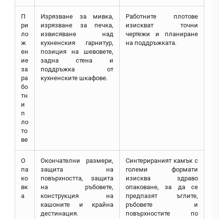
П
Изрязване за мивка,
Работните плотове
ри
изрязване за печка,
изискват точни
ло
извисяване над
чертежи и планиране
ж
кухненския гарнитур,
на поддръжката.
ен
позиция на шевовете,
ие
задна стена и
за
поддръжка от
ра
кухненските шкафове.
бо
тн
и
п
ло
то
ве
О
Окончателни размери,
Синтерираният камък с
па
защита на
големи формати
ко
повърхността, защита
изисква здраво
вк
на ръбовете,
опаковане, за да се
а
конструкция на
предпазят ъглите,
кашоните и крайна
ръбовете и
дестинация.
повърхностите по