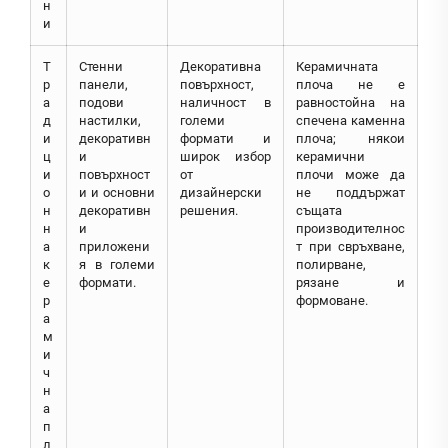
н
и
Т
Стенни
Декоративна
Керамичната
р
панели,
повърхност,
плоча не е
а
подови
наличност в
равностойна на
д
настилки,
големи
спечена каменна
и
декоративн
формати и
плоча; някои
ц
и
широк избор
керамични
и
повърхност
от
плочи може да
о
и и основни
дизайнерски
не поддържат
н
декоративн
решения.
същата
н
и
производителнос
а
приложени
т при свръхване,
к
я в големи
полирване,
е
формати.
рязане и
р
формоване.
а
м
и
ч
н
а
п
л