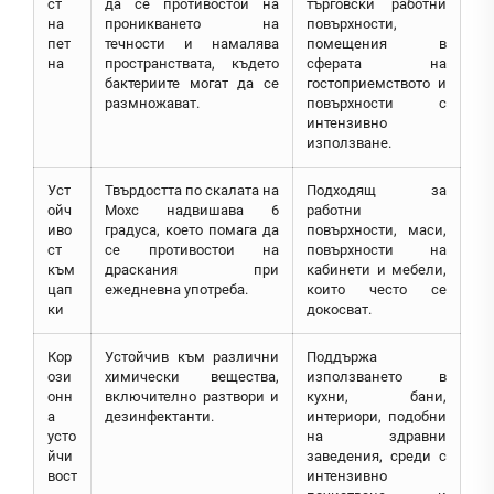
ст
да се противостои на
търговски работни
на
проникването на
повърхности,
пет
течности и намалява
помещения в
на
пространствата, където
сферата на
бактериите могат да се
гостоприемството и
размножават.
повърхности с
интензивно
използване.
Уст
Твърдостта по скалата на
Подходящ за
ойч
Мохс надвишава 6
работни
иво
градуса, което помага да
повърхности, маси,
ст
се противостои на
повърхности на
към
драскания при
кабинети и мебели,
цап
ежедневна употреба.
които често се
ки
докосват.
Кор
Устойчив към различни
Поддържа
ози
химически вещества,
използването в
онн
включително разтвори и
кухни, бани,
а
дезинфектанти.
интериори, подобни
усто
на здравни
йчи
заведения, среди с
вост
интензивно