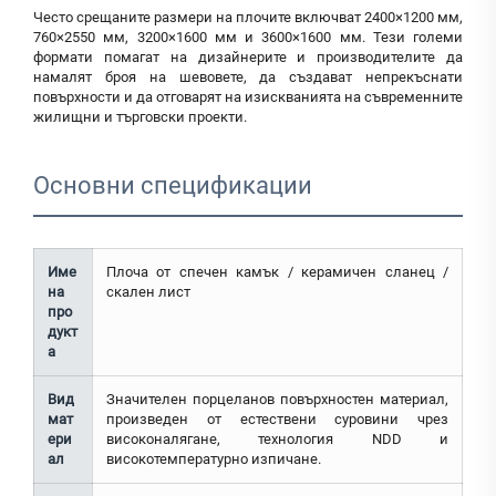
Често срещаните размери на плочите включват 2400×1200 мм,
760×2550 мм, 3200×1600 мм и 3600×1600 мм. Тези големи
формати помагат на дизайнерите и производителите да
намалят броя на шевовете, да създават непрекъснати
повърхности и да отговарят на изискванията на съвременните
жилищни и търговски проекти.
Основни спецификации
Име
Плоча от спечен камък / керамичен сланец /
на
скален лист
про
дукт
а
Вид
Значителен порцеланов повърхностен материал,
мат
произведен от естествени суровини чрез
ери
високоналягане, технология NDD и
ал
високотемпературно изпичане.