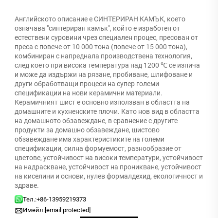
Английското описание е СИНТЕРИРАН КАМЪК, което
означава "синтериран камък", който е изработен от
естествени суровини чрез специален процес, пресован от
преса с повече от 10 000 тона (повече от 15 000 тона),
комбиниран с напреднала производствена технология,
след което при висока температура над 1200 ℃ се изпича
и може да издържи на рязане, пробиване, шлифоване и
други обработващи процеси на супер големи
спецификации на нови керамични материали.
Керамичният шист е основно използван в областта на
домашните и кухненските плочи. Като нов вид в областта
на домашното обзавеждане, в сравнение с другите
продукти за домашно обзавеждане, шистово
обзавеждане има характеристиките на големи
спецификации, силна формуемост, разнообразие от
цветове, устойчивост на високи температури, устойчивост
на надраскване, устойчивост на проникване, устойчивост
на киселини и основи, нулев формалдехид, екологичност и
здраве.
Тел.:
+86-13959219373
Имейл:
[email protected]