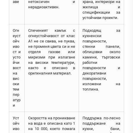
аве
нетоксичен и
храна, интериори на
нерадиоактивен.
жилища и
спецификации за
устойчиви проекти.
Огн
Спеченият камък с
Подходящ за
еуст
огнеустойчивост от клас
кухненски
ойч
А1 не се свива, не пуква,
повърхности,
иво
не променя цвета си и не
стенни панели,
ст и
отделя газове или
облицовки около
усто
миризми при излагане
камини, търговски
йчи
на високи температури,
работни
вост
както е описано в
повърхности и
на
оригиналния материал.
декоративни
вис
повърхности,
оки
изложени на
тем
топлина.
пер
атур
и
Уст
Скоростта на проникване
Поддържа по-лесно
ойч
на вода е описана като 1
поддържане на
иво
на 10 000, което помага
кухни, бани,