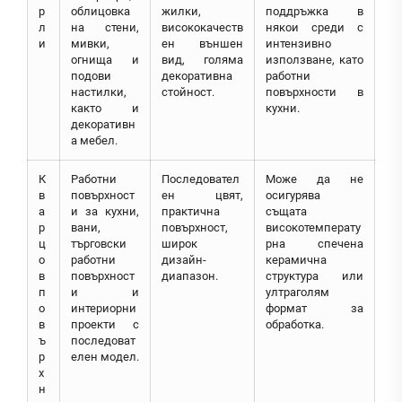
р
облицовка
жилки,
поддръжка в
л
на стени,
висококачеств
някои среди с
и
мивки,
ен външен
интензивно
огнища и
вид, голяма
използване, като
подови
декоративна
работни
настилки,
стойност.
повърхности в
както и
кухни.
декоративн
а мебел.
К
Работни
Последовател
Може да не
в
повърхност
ен цвят,
осигурява
а
и за кухни,
практична
същата
р
вани,
повърхност,
високотемперату
ц
търговски
широк
рна спечена
о
работни
дизайн-
керамична
в
повърхност
диапазон.
структура или
п
и и
ултраголям
о
интериорни
формат за
в
проекти с
обработка.
ъ
последоват
р
елен модел.
х
н