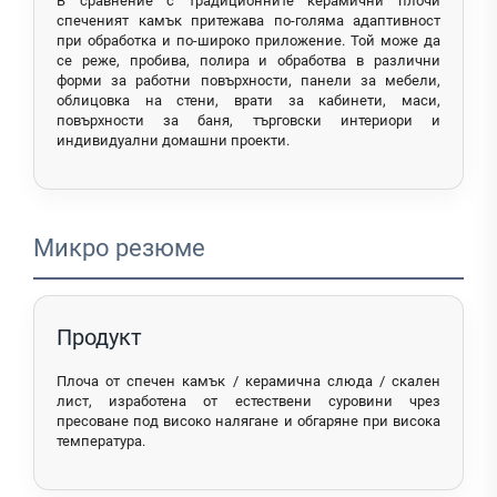
В сравнение с традиционните керамични плочи
спеченият камък притежава по-голяма адаптивност
при обработка и по-широко приложение. Той може да
се реже, пробива, полира и обработва в различни
форми за работни повърхности, панели за мебели,
облицовка на стени, врати за кабинети, маси,
повърхности за баня, търговски интериори и
индивидуални домашни проекти.
Микро резюме
Продукт
Плоча от спечен камък / керамична слюда / скален
лист, изработена от естествени суровини чрез
пресоване под високо налягане и обгаряне при висока
температура.