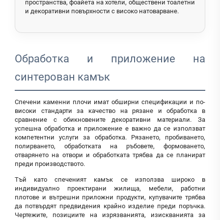
пространства, фоайета на хотели, обществени тоалетни
и декоративни повърхности с високо натоварване.
Обработка и приложение на
синтерован камък
Спечени каменни плочи имат обширни спецификации и по-
високи стандарти за качество на рязане и обработка в
сравнение с обикновените декоративни материали. За
успешна обработка и приложение е важно да се използват
компетентни услуги за обработка. Рязането, пробиването,
полирването, обработката на ръбовете, формоването,
отварянето на отвори и обработката трябва да се планират
преди производството.
Тъй като спеченият камък се използва широко в
индивидуално проектирани жилища, мебели, работни
плотове и вътрешни приложни продукти, купувачите трябва
да потвърдят предвидения крайно изделие преди поръчка.
Чертежите, позициите на изрязванията, изискванията за