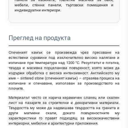
мебели, стенни панели, търговски помещения и
индивидуални интериори.
Преглед на продукта
Спеченият камък се произвежда чрез пресоване на
естествени суровини под изключително високо налягане и
изпичане при температура над 1200 °C. Резултатът е плътна,
твърда и масивна порцеланова повърхност, която може да
издържи обработка с висока интензивност. Английското му
име – sintered stone (спеченият камък) – отразява процеса на
изпичане и спечаване, използван за производството на
плочите.
Материалът често се нарича керамичен сланец или скален
лист на пазарите за строителни и декоративни материали.
Твърдостта му може да надвишава твърдостта на гранита и
други магмени скали, докато повърхностните му
характеристики го правят подходящ за висококачествени
интериорни, мебелни и архитектурни приложения.