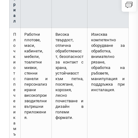
р
и
а
л
П
Работни
Висока
Изисква
л
плотове,
твърдост,
компетентно
о
маси,
отлична
оборудване за
ч
кабинети,
обработяемос
обработка,
к
мебели,
т, безопасност
внимателно
и
тоалетни
за контакт с
рязане,
о
мивки,
храна,
обработка на
т
стенни
устойчивост
ръбовете,
с
панели и
към петна,
манипулация и
п
персонализ
посягане,
поддръжка при
е
ирани
корозия,
инсталация.
ч
високопрои
лесно
е
зводителни
почистване и
н
вътрешни
дизайн в
и
приложени
големи
к
я.
формати.
а
м
ъ