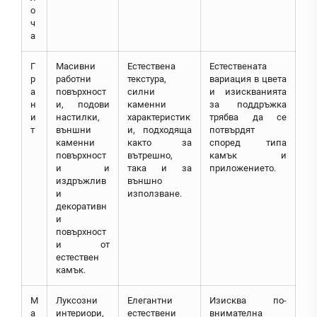
о
ч
а
Г
Масивни
Естествена
Естествената
р
работни
текстура,
вариация в цвета
а
повърхност
силни
и изискванията
н
и, подови
каменни
за поддръжка
и
настилки,
характеристик
трябва да се
т
външни
и, подходяща
потвърдят
каменни
както за
според типа
повърхност
вътрешно,
камък и
и и
така и за
приложението.
издръжлив
външно
и
използване.
декоративн
и
повърхност
и от
естествен
камък.
М
Луксозни
Елегантни
Изисква по-
а
интериори,
естествени
внимателна