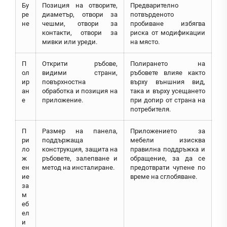
Бу
Позиция на отворите,
Предварително
ре
диаметър, отвори за
потвърденото
не
чешми, отвори за
пробиване избягва
контакти, отвори за
риска от модификации
мивки или уреди.
на място.
П
Открити ръбове,
Полирането на
ол
видими страни,
ръбовете влияе както
ир
повърхностна
върху външния вид,
ан
обработка и позиция на
така и върху усещането
е
приложение.
при допир от страна на
потребителя.
П
Размер на панела,
Приложението за
ри
поддържаща
мебели изисква
ло
конструкция, защита на
правилна поддръжка и
ж
ръбовете, залепване и
обращение, за да се
ен
метод на инсталиране.
предотврати чупене по
ие
време на сглобяване.
за
м
еб
ел
и