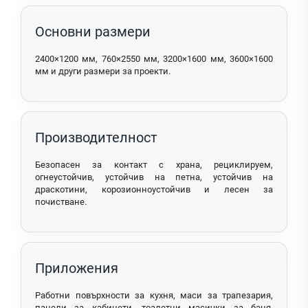
Основни размери
2400×1200 мм, 760×2550 мм, 3200×1600 мм, 3600×1600
мм и други размери за проекти.
Производителност
Безопасен за контакт с храна, рециклируем,
огнеустойчив, устойчив на петна, устойчив на
драскотини, корозионноустойчив и лесен за
почистване.
Приложения
Работни повърхности за кухня, маси за трапезария,
панели за кабинети, тоалетни масички за баня,