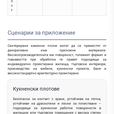
о
с
т
Сценарии за приложение
Синтерирани каменни плочи могат да се преместят от
декоративни към приложни материали.
Високопроизводителната им повърхност, големият формат и
гъвкавостта при обработка ги правят подходящи за
индивидуално проектирани жилища, търговски интериори,
производство на мебели, кухненски проекти, баня и
високостандартно архитектурно проектиране.
Кухненски плотове
Безопасни за контакт с храни, устойчиви на петна,
устойчиви на драскотини и лесни за почистване –
подходящи за кухненски работни повърхности в
жилищни или търговски помещения с висока степен