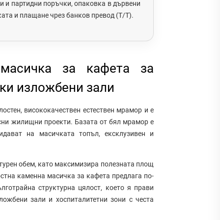
 и партидни поръчки, опаковка в дървени
ата и плащане чрез банков превод (T/T).
масичка за кафета за
ски изложбени зали
лостен, висококачествен естествен мрамор и е
сни жилищни проекти. Базата от бял мрамор е
идават на масичката топъл, ексклузивен и
турен обем, като максимизира полезната площ
остна каменна масичка за кафета предлага по-
ълготрайна структурна цялост, което я прави
зложбени зали и хоспиталитетни зони с честа