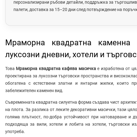
персонализирани ръбови детайли, поддръжка за търгошливи
палети, доставка за 15–20 дни след потвърждение на поръчк
Мраморна квадратна каменна 
луксозни дневни, хотели и търгов
Това
Мраморна квадратна кафява масичка
е изработена от ця
проектирана за луксозни търговски пространства и висококла
обогатена с естествени златни и янтарни жилки, които пр
забележителен каменен вид.
Съвременната квадратна силуетна форма създава чист архитек
на плота. За разлика от леките декоративни масички, тази цял
голяма плътност, по-добра устойчивост при натоварване и д
подходяща за вили, хотели и лобита на хотели, търговски и
употреба.