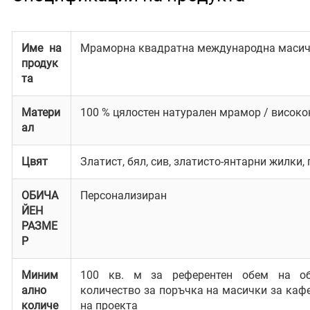
Име на
Мраморна квадратна международна масич
продук
та
Матери
100 % цялостен натурален мрамор / висок
ал
Цвят
Златист, бял, сив, златисто-янтарни жилки
ОБИЧА
Персонализиран
ЙЕН
РАЗМЕ
Р
Миним
100 кв. м за референтен обем на оби
ално
количество за поръчка на масички за каф
количе
на проекта