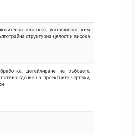
лючителна плътност, устойчивост към
ълготрайна структурна цялост и висока
бработка, детайлиране на ръбовете,
 потвърждение на проектните чертежи,
ки