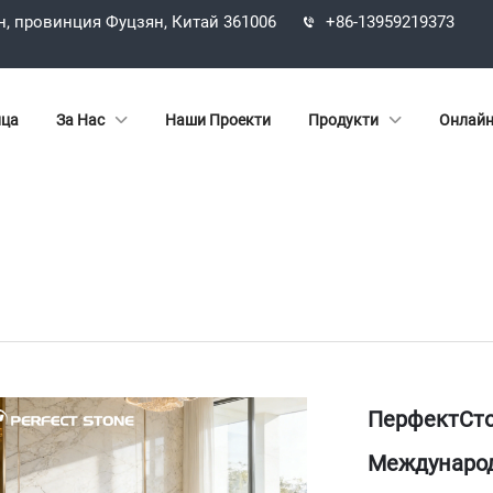
н, провинция Фуцзян, Китай 361006
+86-13959219373
ица
За Нас
Наши Проекти
Продукти
Онлайн
ПерфектСто
Международ