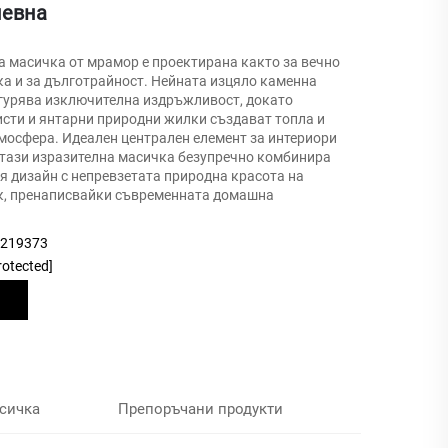
невна
а масичка от мрамор е проектирана както за вечно
ка и за дълготрайност. Нейната изцяло каменна
гурява изключителна издръжливост, докато
исти и янтарни природни жилки създават топла и
мосфера. Идеален централен елемент за интериори
, тази изразителна масичка безупречно комбинира
 дизайн с непревзетата природна красота на
к, пренаписвайки съвременната домашна
9219373
rotected]
сичка
Препоръчани продукти