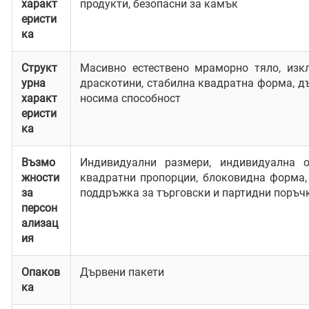
характ
продукти, безопасни за камък
еристи
ка
Структ
Масивно естествено мраморно тяло, изк
урна
драскотини, стабилна квадратна форма, д
характ
носима способност
еристи
ка
Възмо
Индивидуални размери, индивидуална о
жности
квадратни пропорции, блоковидна форма,
за
поддръжка за търговски и партидни поръч
персон
ализац
ия
Опаков
Дървени пакети
ка