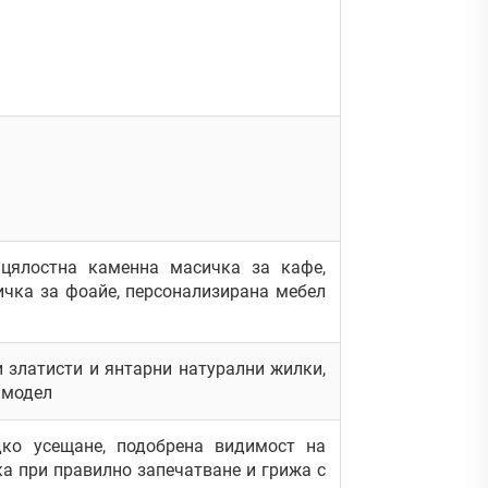
цялостна каменна масичка за кафе,
ичка за фоайе, персонализирана мебел
 златисти и янтарни натурални жилки,
 модел
дко усещане, подобрена видимост на
ка при правилно запечатване и грижа с