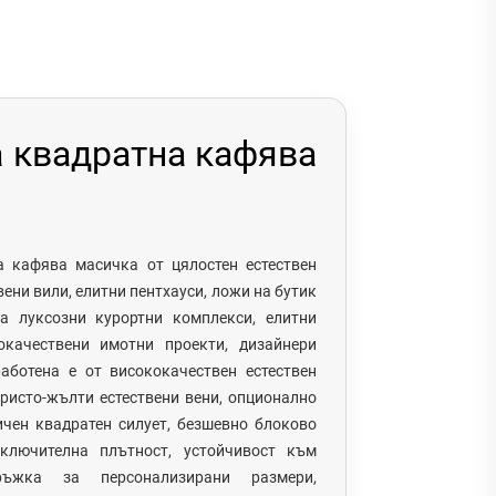
 квадратна кафява
а кафява масичка от цялостен естествен
ени вили, елитни пентхауси, ложи на бутик
а луксозни курортни комплекси, елитни
качествени имотни проекти, дизайнери
аботена е от висококачествен естествен
ристо-жълти естествени вени, опционално
ичен квадратен силует, безшевно блоково
зключителна плътност, устойчивост към
дръжка за персонализирани размери,