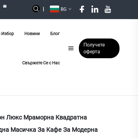
|
BG
 Избор
Новини
Блог
Получете
оферта
Свържете Се с Нас
н Люкс Мраморна Квадратна
на Масичка За Кафе За Модерна