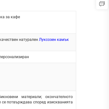
ка за кафе
окачествен натурален
Луксозен камък
, персонализиран
кновени материали; окончателното
е се потвърждава според изискванията