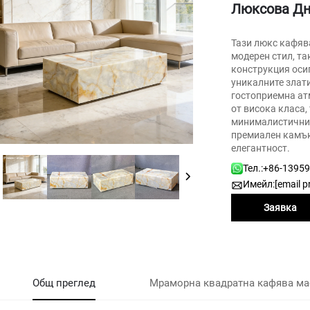
Люксова Д
Тази люкс кафяв
модерен стил, та
конструкция оси
уникалните злат
гостоприемна ат
от висока класа
минималистичния
премиален камъ
елегантност.
Тел.:
+86-1395
Имейл:
[email p
Заявка
Общ преглед
Мраморна квадратна кафява ма