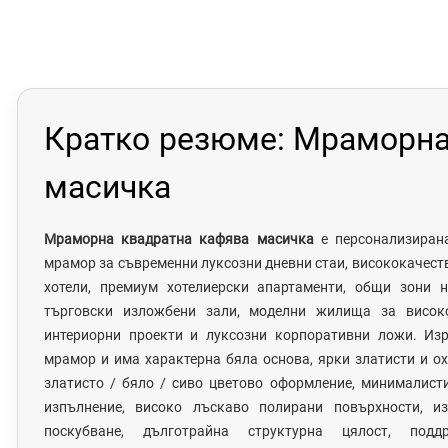
Кратко резюме: Мраморна
масичка
Мраморна квадратна кафява масичка
е персонализиран
мрамор за съвременни луксозни дневни стаи, висококачеств
хотели, премиум хотелиерски апартаменти, общи зони н
търговски изложбени зали, моделни жилища за високо
интериорни проекти и луксозни корпоративни ложи. Изр
мрамор и има характерна бяла основа, ярки златисти и ох
златисто / бяло / сиво цветово оформление, минималист
изпълнение, високо лъскаво полирани повърхности, и
поскубване, дълготрайна структурна цялост, под