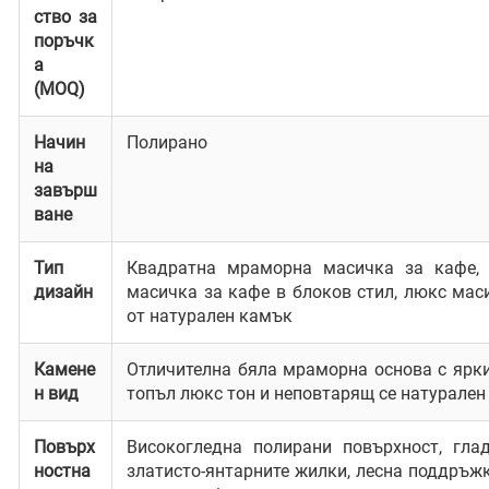
ство за
поръчк
а
(MOQ)
Начин
Полирано
на
завърш
ване
Тип
Квадратна мраморна масичка за кафе, 
дизайн
масичка за кафе в блоков стил, люкс мас
от натурален камък
Камене
Отличителна бяла мраморна основа с ярки
н вид
топъл люкс тон и неповтарящ се натурален
Повърх
Високогледна полирани повърхност, гла
ностна
златисто-янтарните жилки, лесна поддръж