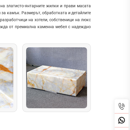
на златисто-янтарните жилки и прави масата
 за камък. Размерът, обработката и детайлите
 разработчици на хотели, собственици на люкс
нужда от премиална каменна мебел с надеждно