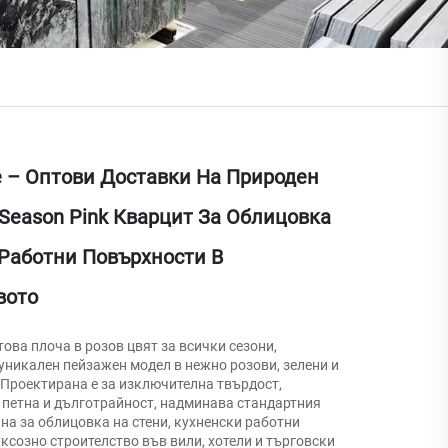
e – Оптови Доставки На Природен
Season Pink Кварцит За Облицовка
 Работни Повърхности В
вото
ва плоча в розов цвят за всички сезони,
уникален пейзажен модел в нежно розови, зелени и
 Проектирана е за изключителна твърдост,
 петна и дълготрайност, надминава стандартния
на за облицовка на стени, кухненски работни
ксозно строителство във вили, хотели и търговски