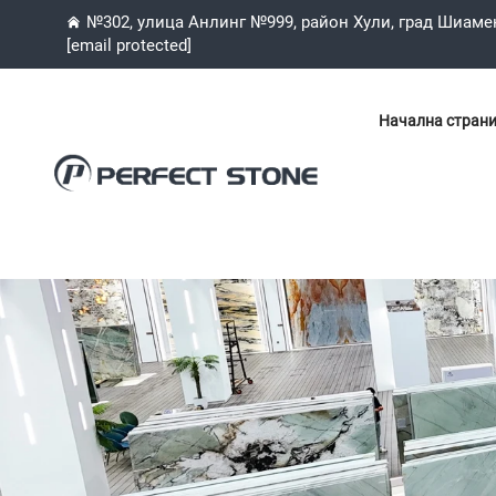
№302, улица Анлинг №999, район Хули, град Шиаме
[email protected]
Начална стран