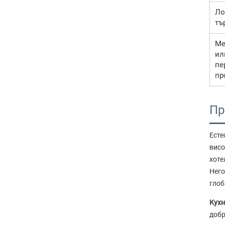
Ло
тъ
Ме
ил
пе
пр
Пр
Есте
висо
хоте
Него
глоб
Кухн
добр