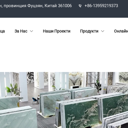
н, провинция Фуцзян, Китай 361006
+86-13959219373
ица
За Нас
Наши Проекти
Продукти
Онлайн