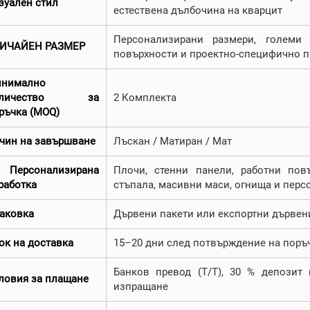
зуален стил
естествена дълбочина на кварцит
Персонализирани размери, големи 
ИЧАЙЕН РАЗМЕР
повърхности и проектно-специфично 
нимално
оличество за
2 Комплекта
ръчка (MOQ)
чин на завършване
Лъскан / Матиран / Мат
 Персонализирана
Плочи, стенни панели, работни повъ
работка
стъпала, масивни маси, огнища и пер
аковка
Дървени пакети или експортни дървен
ок на доставка
15–20 дни след потвърждение на поръ
Банков превод (T/T), 30 % депозит
ловия за плащане
изпращане