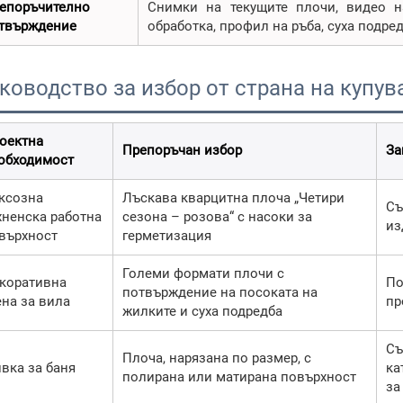
епоръчително
Снимки на текущите плочи, видео на
твърждение
обработка, профил на ръба, суха подре
ководство за избор от страна на купув
оектна
Препоръчан избор
За
обходимост
ксозна
Лъскава кварцитна плоча „Четири
Съ
хненска работна
сезона – розова“ с насоки за
из
върхност
герметизация
Големи формати плочи с
коративна
По
потвърждение на посоката на
ена за вила
пр
жилките и суха подредба
Съ
Плоча, нарязана по размер, с
вка за баня
ка
полирана или матирана повърхност
за