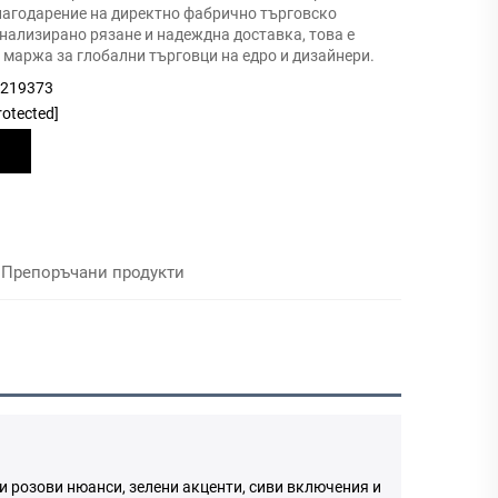
лагодарение на директно фабрично търговско
нализирано рязане и надеждна доставка, това е
 маржа за глобални търговци на едро и дизайнери.
9219373
rotected]
Препоръчани продукти
и розови нюанси, зелени акценти, сиви включения и