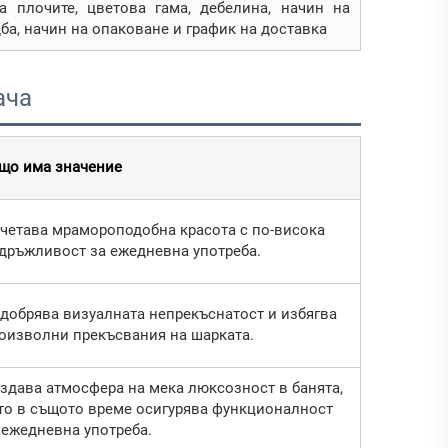
 плочите, цветова гама, дебелина, начин на
дба, начин на опаковане и график на доставка
ача
що има значение
четава мрамороподобна красота с по-висока
дръжливост за ежедневна употреба.
добрява визуалната непрекъснатост и избягва
оизволни прекъсвания на шарката.
здава атмосфера на мека люксозност в банята,
то в същото време осигурява функционалност
 ежедневна употреба.