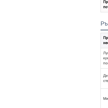
Пр
по
Ръ
Пр
не
Лу
ку
по
Де
ст
Ми