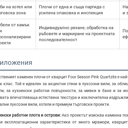
би на хотел или
Плочи от една и съща партида с
На
рговска зона
усилена опаковка и инспекция
и 
бели от камък
Индивидуално рязане, обработка на
и
По
ръбовете и маркиране на проектната
рсонализирани
еф
последователност
оекти
иложения
ственият каменен плочи от кварцит Four Season Pink Quartzite е н
к клас. Той е идеален за акцентни стени в луксозни вили, за обл
ли, за кухненски работни повърхности, за мивки в баня и за и
вата впечатляваща естествена текстура и изключителна издръжли
ални луксозни вили, хотели и премиум търговски проекти.
енски работни плота и острови:
Ако проектът изисква каменна пов
и експлоатационни характеристики от много мрамори, кварцитъ