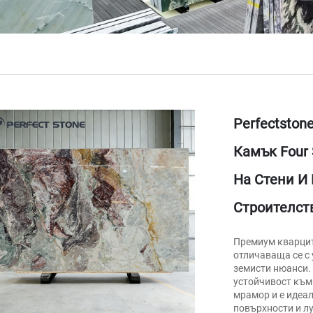
Perfectston
Камък Four 
На Стени И
Строителст
Премиум кварцито
отличаваща се с 
земисти нюанси.
устойчивост към
мрамор и е идеал
повърхности и лу