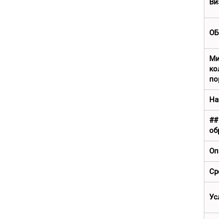
Ви
ОБ
Ми
к
по
На
##
об
Оп
Ср
Ус