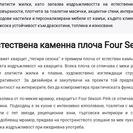
латисти жилки, като запазва издръжливостта на естествен
овърхности, плотчета за тоалетни масички, акцентни стени, интер
одови настилки и персонализирани мебели от камък, където клиен
исока устойчивост към драскотини, топлина и износване.
тествена каменна плоча Four Se
вият кварцит „Четири сезона“ е премиум плоча от естествен камъ
ата издръжливост на кварцита. Всяка плоча се отличава с меки р
и златисти жилки и плавни, художествено изглеждащи стру
оративност. За дизайнери и закупувачи на проекти той предл
антност на интериорите, без да компрометира практическата функ
азлика от по-мекия мрамор, кварцитът Four Season Pink се отлича
ина. Подходящ е за кухни с интензивно използване, тоалетни с м
ели с пет звезди, рецепционни зони, търговски интериори и 
добяващ мрамор, придава на пространството усещане за мек лукс,
ка издръжливост при ежедневна употреба.