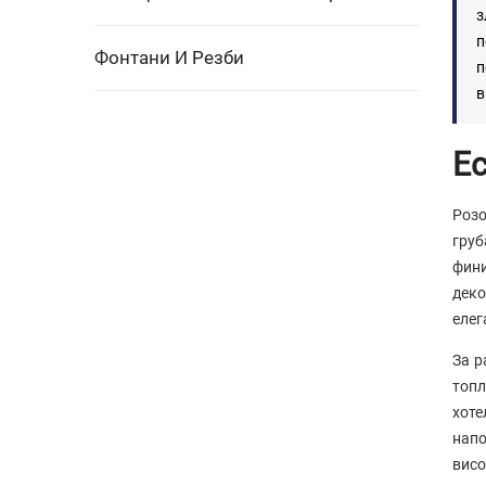
з
п
Фонтани И Резби
п
в
Ес
Розо
груб
фин
дек
елег
За р
топл
хот
напо
висо