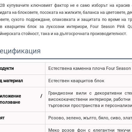
2B купувачите ключовият фактор не е само изборът на красив 
идата на блоковете, посоката на жилките, баланса на цветовете, 
вете, сухото подреждане, опаковката и защитата по време на т
в кварцитен блок за луксозни интериори, Four Season Pink Qu
йнерската стойност, така и на дългосрочната производителност.
ецификация
одукти
Естествена каменна плоча Four Season P
д материал
Естествен кварцитов блок
Грандиозни вили с декоративни сте
риложение /
висококачествени интериори, работни 
ползване
търговски пространства и персонализ
ят
Розово, зелено, жълто, бяло, сиво, зл
Меко розов фон с елегантни текучи