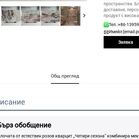
пространства. Б
доставяне, персо
продукт с висока
Тел.:
+86-1395
Имейл:
[email p
Заявка
Общ преглед
исание
Бърз обобщение
лочата от естествен розов кварцит „Четири сезона“ комбинира мек