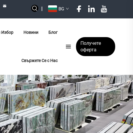
|
BG
 Избор
Новини
Блог
Получете
оферта
Свържете Се с Нас