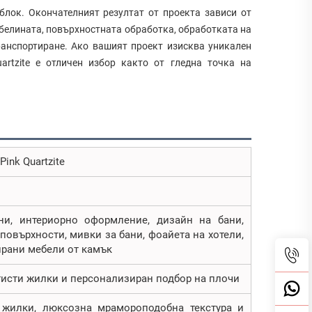
блок. Окончателният резултат от проекта зависи от
дебелината, повърхностната обработка, обработката на
ранспортиране. Ако вашият проект изисква уникален
artzite е отличен избор както от гледна точка на
ink Quartzite
ни, интериорно оформление, дизайн на бани,
повърхности, мивки за бани, фоайета на хотели,
ирани мебели от камък
атисти жилки и персонализиран подбор на плочи
 жилки, люксозна мрамороподобна текстура и