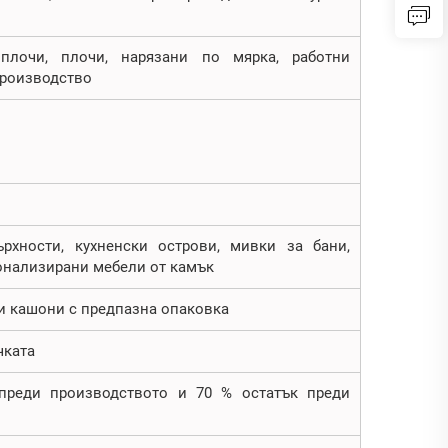
плочи, плочи, нарязани по мярка, работни
производство
рхности, кухненски острови, мивки за бани,
сонализирани мебели от камък
и кашони с предпазна опаковка
чката
 преди производството и 70 % остатък преди