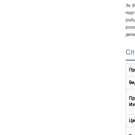
За B
парт
ръбо
розо
диза
Сп
Пр
Ви
П
Из
Цв