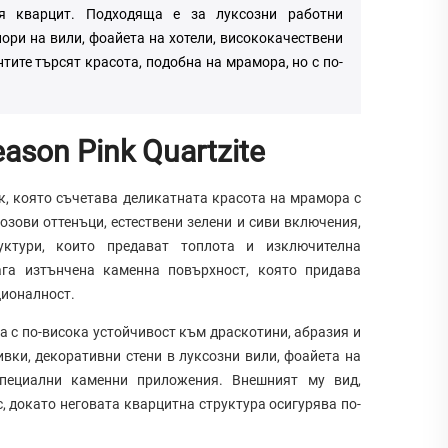
ия кварцит. Подходяща е за луксозни работни
иори на вили, фоайета на хотели, висококачествени
тите търсят красота, подобна на мрамора, но с по-
ason Pink Quartzite
к, която съчетава деликатната красота на мрамора с
озови оттенъци, естествени зелени и сиви включения,
ктури, които предават топлота и изключителна
ага изтънчена каменна повърхност, която придава
ционалност.
ва с по-висока устойчивост към драскотини, абразия и
ивки, декоративни стени в луксозни вили, фоайета на
специални каменни приложения. Внешният му вид,
 докато неговата кварцитна структура осигурява по-