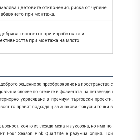
малява цветовите отклонения, риска от чупене
забавянето при монтажа.
добрява точността при изработката и
ективността при монтажа на място.
ай-доброто решение за преобразяване на пространства с
ицовъчни слоеве по стените в фоайетата на петзвезден
нтериорно украсяване в премиум търговски проекти.
вост го правят подходящ за знакови фокусни точки в
ърхност, която изглежда мека и луксозна, но има по-
т Four Season Pink Quartzite е разумна опция. Той