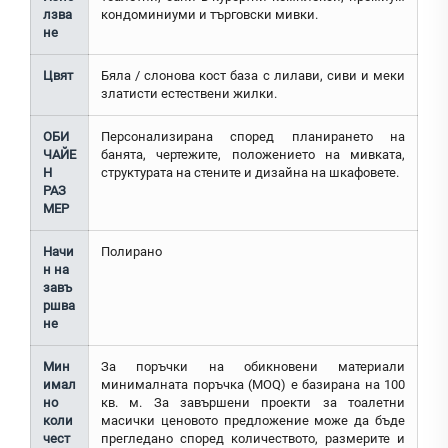
лзва
кондоминиуми и търговски мивки.
не
Цвят
Бяла / слонова кост база с лилави, сиви и меки
златисти естествени жилки.
ОБИ
Персонализирана според планирането на
ЧАЙЕ
банята, чертежите, положението на мивката,
Н
структурата на стените и дизайна на шкафовете.
РАЗ
МЕР
Начи
Полирано
н на
завъ
ршва
не
Мин
За поръчки на обикновени материали
имал
минималната поръчка (MOQ) е базирана на 100
но
кв. м. За завършени проекти за тоалетни
коли
масички ценовото предложение може да бъде
чест
прегледано според количеството, размерите и