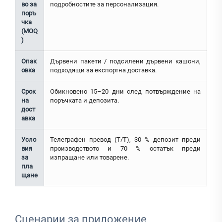
во за
подробностите за персонализация.
поръ
чка
(MOQ
)
Опак
Дървени пакети / подсилени дървени кашони,
овка
подходящи за експортна доставка.
Срок
Обикновено 15–20 дни след потвърждение на
на
поръчката и депозита.
дост
авка
Усло
Телеграфен превод (T/T), 30 % депозит преди
вия
производството и 70 % остатък преди
за
изпращане или товарене.
пла
щане
Сценарии за приложение