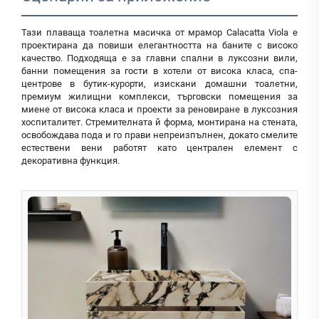
Тази плаваща тоалетна масичка от мрамор Calacatta Viola е
проектирана да повиши елегантността на баните с високо
качество. Подходяща е за главни спални в луксозни вили,
банни помещения за гости в хотели от висока класа, спа-
центрове в бутик-курорти, изискани домашни тоалетни,
премиум жилищни комплекси, търговски помещения за
миене от висока класа и проекти за реновиране в луксозния
хоспиталитет. Стремителната й форма, монтирана на стената,
освобождава пода и го прави непреизпълнен, докато смелите
естествени вени работят като централен елемент с
декоративна функция.