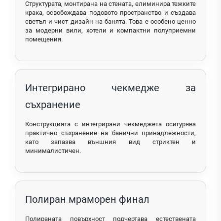
Структурата, монтирана на стената, елиминира тежките
крака, освобождава подовото пространство и създава
светъл и чист дизайн на банята. Това е особено ценно
за модерни вили, хотели и компактни полуприемни
помещения.
Интегрирано чекмедже за
съхранение
Конструкцията с интегрирани чекмеджета осигурява
практично съхранение на банични принадлежности,
като запазва външния вид стриктен и
минималистичен.
Полиран мраморен финал
Полираната повърхност подчертава естествената