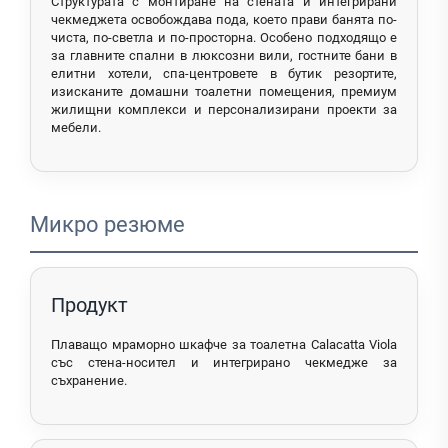
Структурата с монтиране на стената и интегрирани
чекмеджета освобождава пода, което прави банята по-
чиста, по-светла и по-просторна. Особено подходящо е
за главните спални в люксозни вили, гостните бани в
елитни хотели, спа-центровете в бутик резортите,
изисканите домашни тоалетни помещения, премиум
жилищни комплекси и персонализирани проекти за
мебели.
Микро резюме
Продукт
Плаващо мраморно шкафче за тоалетна Calacatta Viola
със стена-носител и интегрирано чекмедже за
съхранение.