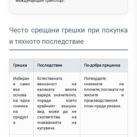
международен транспорт.
Често срещани грешки при покупка
и тяхното последствие
Грешка
Последствие
По-добра преценка
Избиран
Естествената
Потвърдете
е само
венозност на
снимките на
въз
калаката виола
плочите, посоката на
основа
варира значително,
жилите и
на една
поради което
производствения
снимка
крайният външен
план преди рязане.
на
вид може да не
продукт
съответства на
а
очакванията на
купувача.