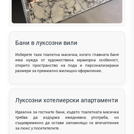
Бани в луксозни вили
Изберете тази тоалетна масичка, когато главната баня
има нужда от художествена мраморна особеност,
открито пространство на пода и персонализирани
размери за премиално жилищно оформление.
Луксозни хотелиерски апартаменти
Идеална за гостните бани, където тоалетната масичка
трябва да издържа ежедневна употреба, но
същевременно да остави запомнящо се впечатление
за люкс у посетителите.