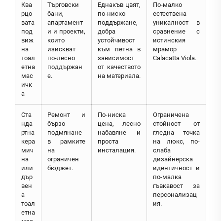
Ква
Търговски
Еднакъв цвят,
По-малко
рцо
бани,
по-ниско
естествена
вата
апартамент
поддържане,
уникалност в
под
и и проекти,
добра
сравнение с
виж
които
устойчивост
истинския
на
изискват
към петна в
мрамор
тоал
по-лесно
зависимост
Calacatta Viola.
етна
поддържан
от качеството
мас
е.
на материала.
ичк
а
Ста
Ремонт и
По-ниска
Ограничена
нда
бързо
цена, лесно
стойност от
ртна
подмянане
набавяне и
гледна точка
кера
в рамките
проста
на люкс, по-
мич
на
инсталация.
слаба
на
ограничен
дизайнерска
или
бюджет.
идентичност и
дър
по-малка
вен
гъвкавост за
а
персонализац
тоал
ия.
етна