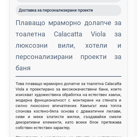
Доставка за персонализирани проекти
Плаващо мраморно долапче за
тоалетна Calacatta Viola за
люксозни вили, хотели и
персонализирани проекти за
баня
Това плаващо мраморно долапче за тоалетна Calacatta
Viola е проектирано за висококачествени бани, които
изискват художествена обработка на естествен камък,
модерна функционалност с монтиране на стената и
силно люксозно впечатление. Камъкът има топла
слонова костено-бяла основа с драматични лилави,
сиви и меки златисти жилки, създавайки смели
декоративни елементи, като всеки блок притежава
собствен естествен характер.