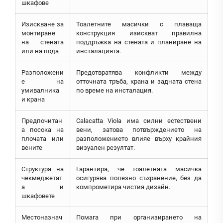
шкафове
Изискване за
Тоалетните масички с плаваща
монтиране
конструкция изискват правилна
на стената
поддръжка на стената и планиране на
или на пода
инсталацията.
Разположени
Предотвратява конфликти между
е на
отточната тръба, крана и задната стена
умивалника
по време на инсталация.
и крана
Предпочитан
Calacatta Viola има силни естествени
а посока на
вени, затова потвърждението на
плочата или
разположението влияе върху крайния
вените
визуален резултат.
Структура на
Гарантира, че тоалетната масичка
чекмеджетат
осигурява полезно съхранение, без да
а и
компрометира чистия дизайн.
шкафовете
Местоназнач
Помага при организирането на