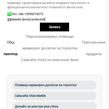
мрамора, проектирана да внесе модерна луксозност и
функционална елегантност в баните от висок клас.
Тел.:
+86-13959219373
Имейл:
[email protected]
Заявка
Персонализирано плаващо
Общ
Препоръчани
мраморно долапче за тоалетна
преглед
продукти
Calacatta Viola за люксозни бани
Плаващо мраморно долапче за тоалетна
Calacatta Viola Marble
Дизайн за монтаж във стена