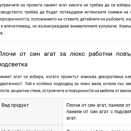
упувачите на проекти синият агат никога не трябва да се избир
зводството трябва да бъдат потвърдени истинските снимки на п
прозрачността, положението на ставите, детайлите на ръбовете, к
 е впечатляващ, но възнаграждава внимателните купувачи. Камък
в.
Плочи от син агат за люкс работни повъ
подсветка
иният агат се избира, когато проектът изисква декоративна к
дентичност. Той е особено подходящ за люкс вили, хотели със зв
лоти, акцентни стени, островчета и повърхности на мебели от висок
Вид продукт
Плочи от син агат, панели от
панели от син агат с подсве
агат.