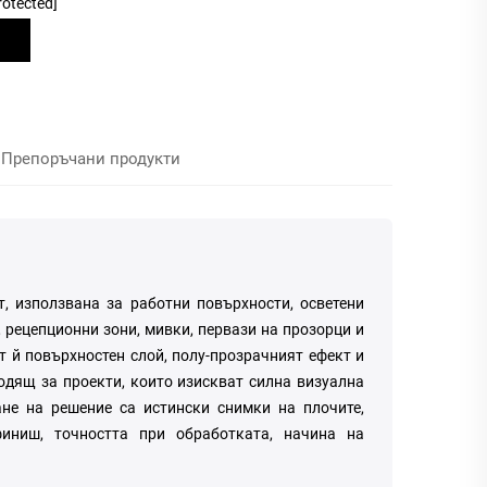
rotected]
Препоръчани продукти
, използвана за работни повърхности, осветени
, рецепционни зони, мивки, первази на прозорци и
т й повърхностен слой, полу-прозрачният ефект и
одящ за проекти, които изискват силна визуална
ане на решение са истински снимки на плочите,
финиш, точността при обработката, начина на