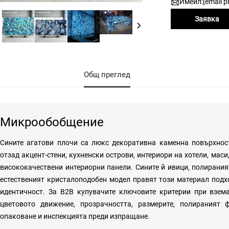
Имейл:
[email p
Заявка
Общ преглед
Микрообобщение
Сините агатови плочи са люкс декоративна каменна повърхност
отзад акцент-стени, кухненски острови, интериори на хотели, маси
висококачествени интериорни панели. Сините й ивици, полирания
естественият кристалоподобен модел правят този материал подх
идентичност. За B2B купувачите ключовите критерии при взем
цветовото движение, прозрачността, размерите, полираният 
опаковане и инспекцията преди изпращане.