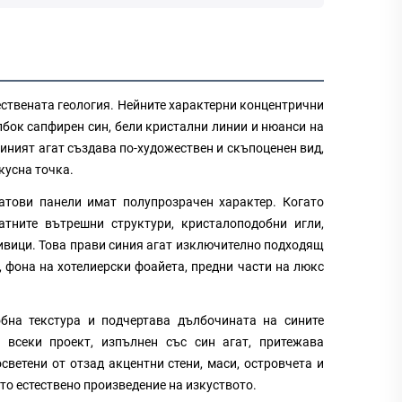
ествената геология. Нейните характерни концентрични
лбок сапфирен син, бели кристални линии и нюанси на
иният агат създава по-художествен и скъпоценен вид,
кусна точка.
атови панели имат полупрозрачен характер. Когато
атните вътрешни структури, кристалоподобни игли,
ивици. Това прави синия агат изключително подходящ
, фона на хотелиерски фоайета, предни части на люкс
бна текстура и подчертава дълбочината на сините
е всеки проект, изпълнен със син агат, притежава
ветени от отзад акцентни стени, маси, островчета и
ато естествено произведение на изкуството.