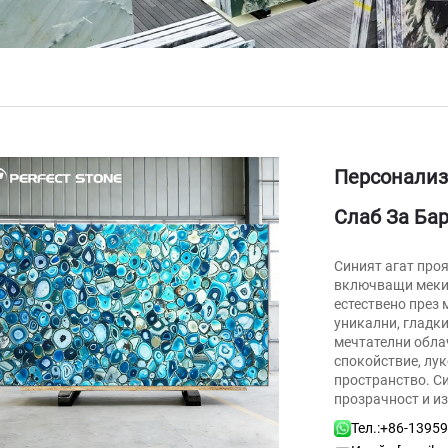
Персонализ
Слаб За Ба
Синият агат про
включващи меки с
естествено през
уникални, гладк
мечтателни обла
спокойствие, лук
пространство. Си
прозрачност и и
Тел.:
+86-1395