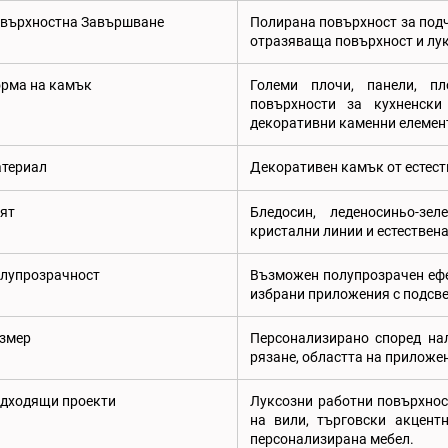
върхностна Завършване
Полирана повърхност за подч
отразяваща повърхност и лук
рма на камък
Големи плочи, панели, пл
повърхности за кухненски
декоративни каменни елемен
териал
Декоративен камък от естеств
ят
Бледосин, леденосиньо-зел
кристални линии и естествена
лупрозрачност
Възможен полупрозрачен ефе
избрани приложения с подсве
змер
Персонализирано според нал
рязане, областта на приложе
дходящи проекти
Луксозни работни повърхност
на вили, търговски акцентн
персонализирана мебел.