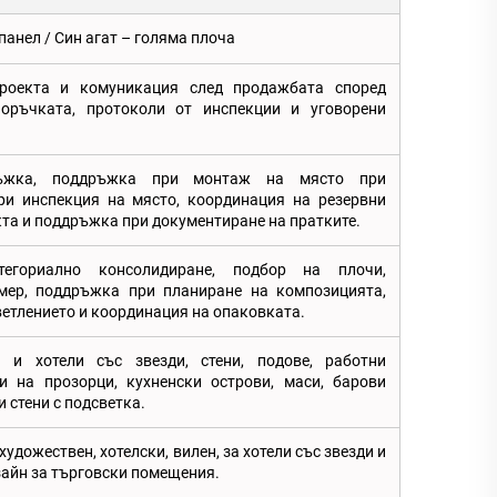
 панел / Син агат – голяма плоча
роекта и комуникация след продажбата според
оръчката, протоколи от инспекции и уговорени
ръжка, поддръжка при монтаж на място при
ри инспекция на място, координация на резервни
кта и поддръжка при документиране на пратките.
атегориално консолидиране, подбор на плочи,
мер, поддръжка при планиране на композицията,
ветлението и координация на опаковката.
 и хотели със звезди, стени, подове, работни
и на прозорци, кухненски острови, маси, барови
и стени с подсветка.
художествен, хотелски, вилен, за хотели със звезди и
айн за търговски помещения.