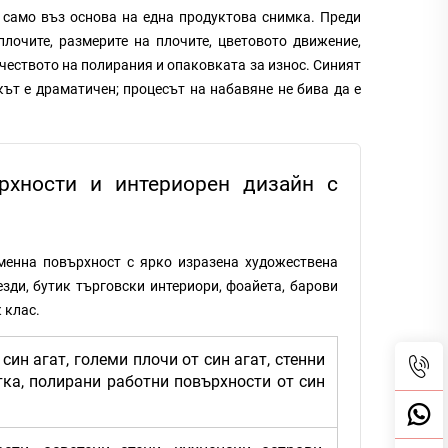
а само въз основа на една продуктова снимка. Преди
лочите, размерите на плочите, цветовото движение,
ачеството на полирания и опаковката за износ. Синият
ът е драматичен; процесът на набавяне не бива да е
рхности и интериорен дизайн с
аменна повърхност с ярко изразена художествена
езди, бутик търговски интериори, фоайета, барови
 клас.
 син агат, големи плочи от син агат, стенни
тка, полирани работни повърхности от син