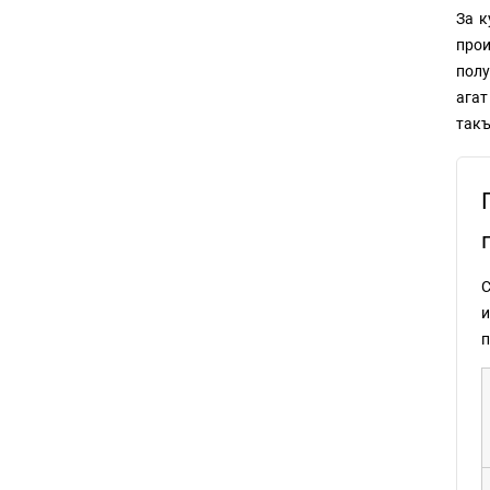
За к
прои
полу
агат
такъ
С
и
п