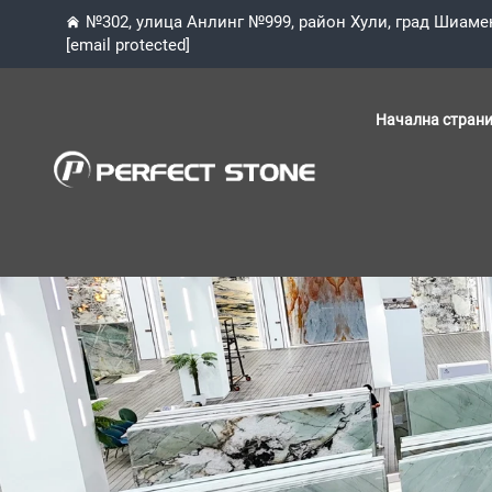
№302, улица Анлинг №999, район Хули, град Шиаме
[email protected]
Начална стран