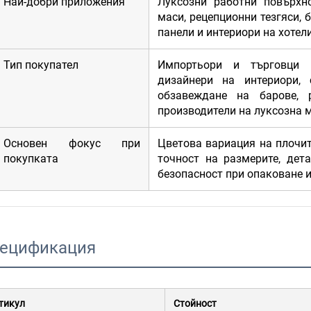
Най-добри приложения
Луксозни работни повърхно
маси, рецепционни тезгяси, 
панели и интериори на хотели
Тип покупател
Импортьори и търговци н
дизайнери на интериори, 
обзавеждане на барове, 
производители на луксозна 
Основен фокус при
Цветова вариация на плочит
покупката
точност на размерите, дета
безопасност при опаковане 
ецификация
тикул
Стойност