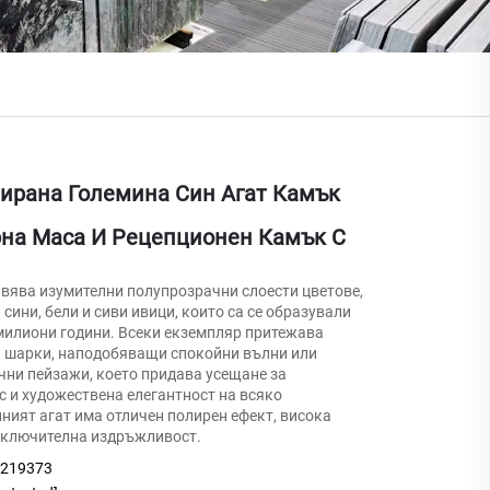
ирана Големина Син Агат Камък
рна Маса И Рецепционен Камък С
явява изумителни полупрозрачни слоести цветове,
ини, бели и сиви ивици, които са се образували
 милиони години. Всеки екземпляр притежава
и шарки, наподобяващи спокойни вълни или
чни пейзажи, което придава усещане за
с и художествена елегантност на всяко
ният агат има отличен полирен ефект, висока
зключителна издръжливост.
9219373