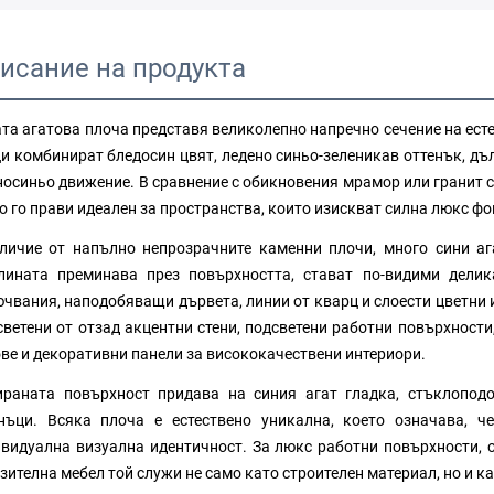
исание на продукта
та агатова плоча представя великолепно напречно сечение на ест
и комбинират бледосин цвят, ледено синьо-зеленикав оттенък, дъ
осиньо движение. В сравнение с обикновения мрамор или гранит с
о го прави идеален за пространства, които изискват силна люкс фо
личие от напълно непрозрачните каменни плочи, много сини аг
лината преминава през повърхността, стават по-видими делик
чвания, наподобяващи дървета, линии от кварц и слоести цветни 
светени от отзад акцентни стени, подсветени работни повърхности
ве и декоративни панели за висококачествени интериори.
раната повърхност придава на синия агат гладка, стъклоподо
нъци. Всяка плоча е естествено уникална, което означава, ч
видуална визуална идентичност. За люкс работни повърхности, ос
зителна мебел той служи не само като строителен материал, но и к