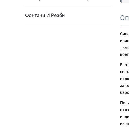
Фонтани И Резби
Оп
Сина
ивиц
тъмн
коет
В от
свет
вклю
за о
баро
Поли
отте
инди
изра