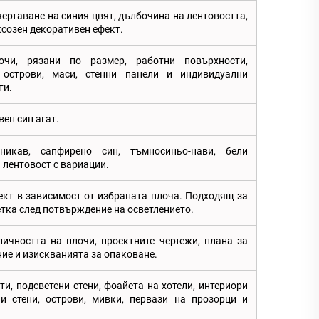
ертаване на синия цвят, дълбочина на лентовостта,
созен декоративен ефект.
очи, рязани по размер, работни повърхности,
 острови, маси, стенни панели и индивидуални
ти.
ен син агат.
еникав, сапфирено син, тъмносиньо-нави, бели
 лентовост с вариации.
кт в зависимост от избраната плоча. Подходящ за
тка след потвърждение на осветлението.
ичността на плочи, проектните чертежи, плана за
ние и изискванията за опаковане.
и, подсветени стени, фоайета на хотели, интериори
и стени, острови, мивки, первази на прозорци и