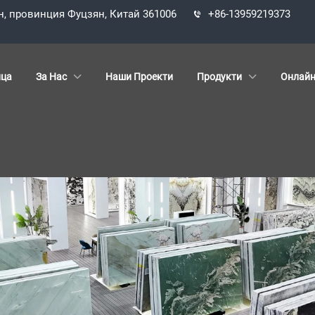
н, провинция Фуцзян, Китай 361006
+86-13959219373
ица
За Нас
Наши Проекти
Продукти
Онлайн