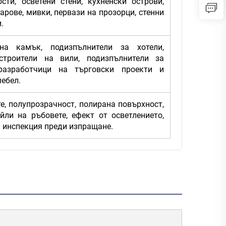
сти, осветени стени, кухненски острови,
барове, мивки, первази на прозорци, стенни
.
а камък, подизпълнители за хотели,
строители на вили, подизпълнители за
разработчици на търговски проекти и
мебел.
е, полупрозрачност, полирана повърхност,
йли на ръбовете, ефект от осветлението,
и инспекция преди изпращане.