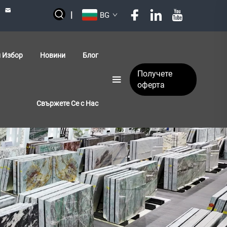
|
BG
 Избор
Новини
Блог
Получете
оферта
Свържете Се с Нас