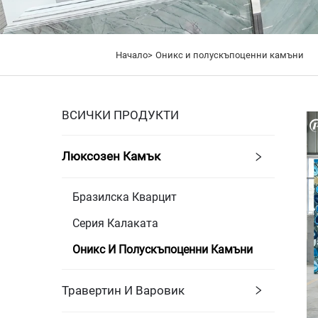
Начало>
Оникс и полускъпоценни камъни
ВСИЧКИ ПРОДУКТИ
Люксозен Камък
Бразилска Кварцит
Серия Калаката
Оникс И Полускъпоценни Камъни
Травертин И Варовик