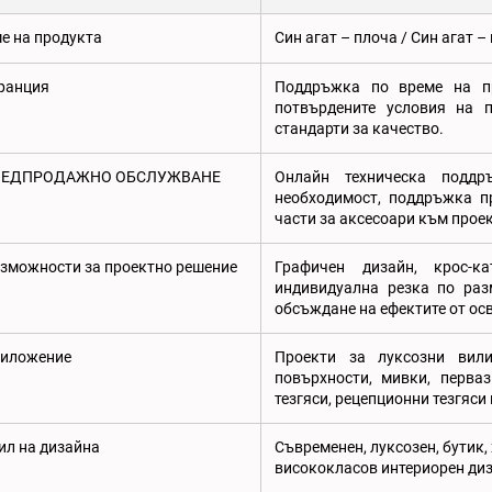
е на продукта
Син агат – плоча / Син агат –
ранция
Поддръжка по време на п
потвърдените условия на п
стандарти за качество.
ЛЕДПРОДАЖНО ОБСЛУЖВАНЕ
Онлайн техническа подд
необходимост, поддръжка п
части за аксесоари към прое
зможности за проектно решение
Графичен дизайн, крос-к
индивидуална резка по раз
обсъждане на ефектите от ос
иложение
Проекти за луксозни вили
повърхности, мивки, перваз
тезгяси, рецепционни тезгяси 
ил на дизайна
Съвременен, луксозен, бутик, 
висококласов интериорен диз