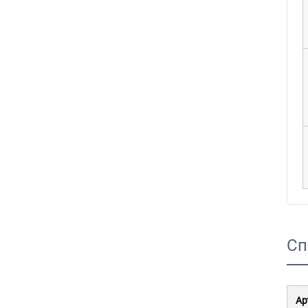
Сп
Ар