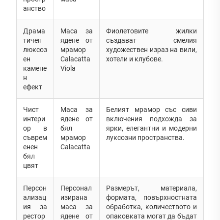
анство
Драма
Маса за
Фиолетовите жилки
тичен
ядене от
създават смелия
люксоз
мрамор
художествен израз на вили,
ен
Calacatta
хотели и клубове.
камене
Viola
н
ефект
Чист
Маса за
Белият мрамор със сиви
интери
ядене от
включения подхожда за
ор в
бял
ярки, елегантни и модерни
съврем
мрамор
луксозни пространства.
енен
Calacatta
бял
цвят
Персон
Персонал
Размерът, материала,
ализац
изирана
формата, повърхностната
ия за
маса за
обработка, количеството и
рестор
ядене от
опаковката могат да бъдат