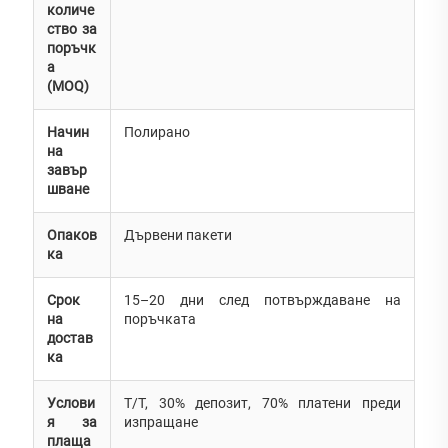
количе
ство за
поръчк
а
(MOQ)
Начин
Полирано
на
завър
шване
Опаков
Дървени пакети
ка
Срок
15–20 дни след потвърждаване на
на
поръчката
достав
ка
Услови
T/T, 30% депозит, 70% платени преди
я за
изпращане
плаща