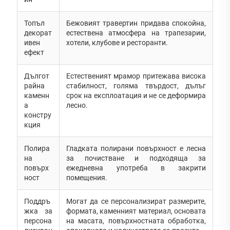
Топъл
Бежовият травертин придава спокойна,
декорат
естествена атмосфера на трапезарии,
ивен
хотели, клубове и ресторанти.
ефект
Дългот
Естественият мрамор притежава висока
райна
стабилност, голяма твърдост, дълъг
каменн
срок на експлоатация и не се деформира
а
лесно.
констру
кция
Полира
Гладката полирани повърхност е лесна
на
за почистване и подходяща за
повърх
ежедневна употреба в закрити
ност
помещения.
Поддръ
Могат да се персонализират размерите,
жка за
формата, каменният материал, основата
персона
на масата, повърхностната обработка,