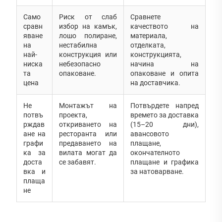
Само
Риск от слаб
Сравнете
сравн
избор на камък,
качеството на
яване
лошо полиране,
материала,
на
нестабилна
отделката,
най-
конструкция или
конструкцията,
ниска
небезопасно
начина на
та
опаковане.
опаковане и опита
цена
на доставчика.
Не
Монтажът на
Потвърдете напред
потвъ
проекта,
времето за доставка
рждав
откриването на
(15–20 дни),
ане на
ресторанта или
авансовото
графи
предаването на
плащане,
ка за
вилата могат да
окончателното
доста
се забавят.
плащане и графика
вка и
за натоварване.
плаща
не