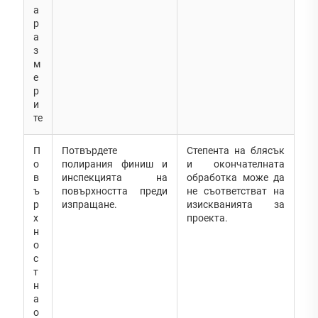
а
р
а
з
м
е
р
и
те
П
Потвърдете
Степента на блясък
о
полирания финиш и
и окончателната
в
инспекцията на
обработка може да
ъ
повърхността преди
не съответстват на
р
изпращане.
изискванията за
х
проекта.
н
о
с
т
н
а
о