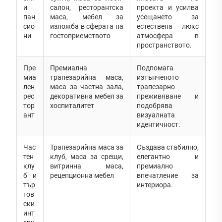
и
салон, ресторантска
проекта и усилва
пан
маса, мебел за
усещането за
сио
изложба в сферата на
естествена люкс
ни
гостоприемството
атмосфера в
пространството.
Пре
Премиална
Подпомага
миа
трапезарийна маса,
изтънченото
лен
маса за частна зала,
трапезарно
рес
декоративна мебел за
преживяване и
тор
хоспиталитет
подобрява
ант
визуалната
идентичност.
Час
Трапезарийна маса за
Създава стабилно,
тен
клуб, маса за срещи,
елегантно и
клу
витринна маса,
премиално
б и
рецепционна мебел
впечатление за
тър
интериора.
гов
ски
инт