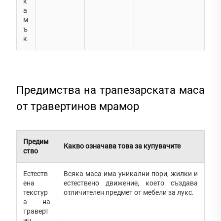
к
а
м
ъ
к
Предимства на трапезарската маса
от травертинов мрамор
Предим
Какво означава това за купувачите
ство
Естеств
Всяка маса има уникални пори, жилки и
ена
естествено движение, което създава
текстур
отличителен предмет от мебели за лукс.
а на
траверт
ин