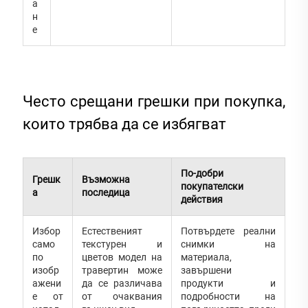
а
н
е
Често срещани грешки при покупка,
които трябва да се избягват
По-добри
Грешк
Възможна
покупателски
а
последица
действия
Избор
Естественият
Потвърдете реални
само
текстурен и
снимки на
по
цветов модел на
материала,
изобр
травертин може
завършени
ажени
да се различава
продукти и
е от
от очаквания
подробности на