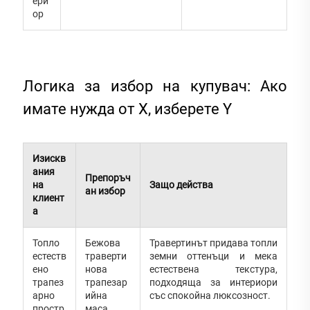
ери
ор
Логика за избор на купувач: Ако
имате нужда от X, изберете Y
Изискв
ания
Препоръч
на
Защо действа
ан избор
клиент
а
Топло
Бежова
Травертинът придава топли
естеств
траверти
земни оттенъци и мека
ено
нова
естествена текстура,
трапез
трапезар
подходяща за интериори
арно
ийна
със спокойна люксозност.
простр
маса