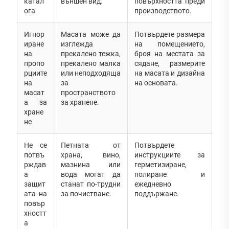
катал
външен вид.
повърхността преди
ога
производството.
Игнор
Масата може да
Потвърдете размера
иране
изглежда
на помещението,
на
прекалено тежка,
броя на местата за
пропо
прекалено малка
сядане, размерите
рциите
или неподходяща
на масата и дизайна
на
за
на основата.
масат
пространството
а за
за хранене.
хране
не
Не се
Петната от
Потвърдете
потвъ
храна, вино,
инструкциите за
рждав
мазнина или
герметизиране,
а
вода могат да
полиране и
защит
станат по-трудни
ежедневно
ата на
за почистване.
поддържане.
повър
хностт
а