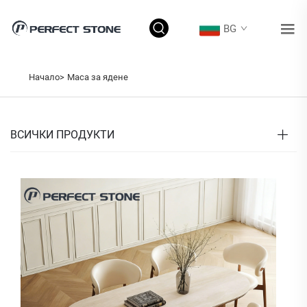
BG
Начало>
Маса за ядене
ВСИЧКИ ПРОДУКТИ