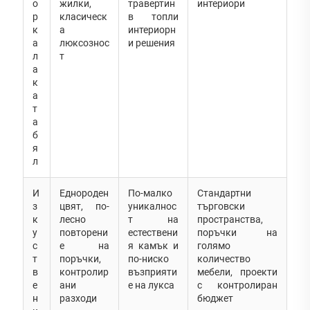
о
жилки,
травертин
интериори
р
класическ
в топли
к
а
интериорн
а
люксознос
и решения
л
т
а
к
а
т
а
б
я
л
И
Еднороден
По-малко
Стандартни
з
цвят, по-
уникалнос
търговски
к
лесно
т на
пространства,
у
повторени
естествени
поръчки на
с
е на
я камък и
голямо
т
поръчки,
по-ниско
количество
в
контролир
възприяти
мебели, проекти
е
ани
е на лукса
с контролиран
н
разходи
бюджет