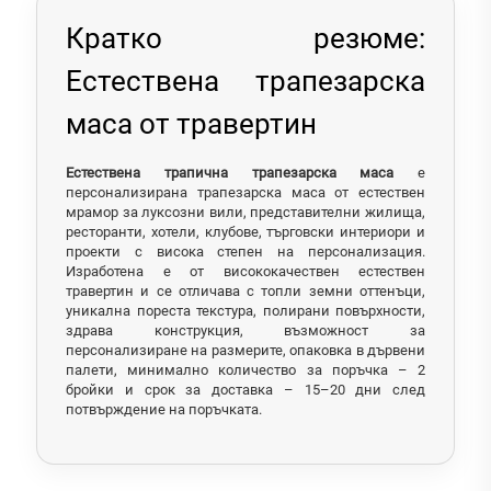
Кратко резюме:
Естествена трапезарска
маса от травертин
Естествена трапична трапезарска маса
е
персонализирана трапезарска маса от естествен
мрамор за луксозни вили, представителни жилища,
ресторанти, хотели, клубове, търговски интериори и
проекти с висока степен на персонализация.
Изработена е от висококачествен естествен
травертин и се отличава с топли земни оттенъци,
уникална пореста текстура, полирани повърхности,
здрава конструкция, възможност за
персонализиране на размерите, опаковка в дървени
палети, минимално количество за поръчка – 2
бройки и срок за доставка – 15–20 дни след
потвърждение на поръчката.