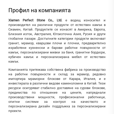
Профил на компанията
Xiamen Perfect Stone Co., Ltd.
е водещ износител и
производител на различни продукти от естествен камък в
Сиамен, Китай. Продуктите се изнасят в Америка, Европа,
Близкия изток, Австралия, Югоизточна Азия, Русия и други
глобални пазари. Достъпните категории продукти включват
гранит, мрамор, кварцови плочи и плочки, предварително
изработени кухненски и барови работни повърхности от
камък, персонализирани мивки за баня, гранитни бордюри,
кубичен камък и персонализирана мебел от естествен
камък.
Компанията притежава собствена фабрика за производство
на работни повърхности и склад за мрамор, редовно
импортира мраморни блокове от Карара, Италия, и е
инвестирала в различни видове каменоломни в Китай. Тези
ресурси осигуряват стабилно доставяне на сурови блокове,
предимства по отношение на цените, напреднали
производствени мощности, професионални работници,
опитни системи за контрол на качеството и
персонализирана дизайн поддръжка за персонализирани
проекти.