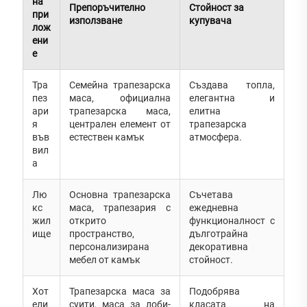
на
Препоръчително
Стойност за
при
използване
купувача
лож
ени
е
Тра
Семейна трапезарска
Създава топла,
пез
маса, официална
елегантна и
ари
трапезарска маса,
елитна
я
централен елемент от
трапезарска
във
естествен камък
атмосфера.
вил
а
Лю
Основна трапезарска
Съчетава
кс
маса, трапезария с
ежедневна
жил
открито
функционалност с
ище
пространство,
дълготрайна
персонализирана
декоративна
мебел от камък
стойност.
Хот
Трапезарска маса за
Подобрява
ели
суити, маса за лоби-
класата на