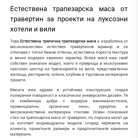
Естествена трапезарска маса от
травертин за проекти на луксозни
хотели и вили
Това
Естествена трапична трапезарска маса
е изработена от
висококачествен естествен травертинов мрамор и се
отличава с топъл бежов оттенък, естествена пореста текстура
и вечно модерен каменен характер. Всяка маса има свой
собствен уникален модел, което я превръща в ексклузивен
луксозен център на трапезарията за вили, представителни
жилища, ресторанти, хотели, клубове и търговски интериорни
проекти.
Масата има здрава и устойчива конструкция, гладка
полирания повърхност и класически универсален дизайн. Тя
се комбинира добре с модерни минималистични,
провинциални, органични люкс, курортни и
висококачествени интериорни стилове. Освен показания
стил на трапезарска маса от травертин, по поръчка могат да
се изготвят индивидуални модели според чертежите на
клиента, проектните размери и предпочитаните каменни
материали.