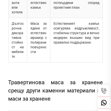
анти
естествен
потвърдени според
или
камък
проектния план.
хотели
Дългос
Маса за
Естественият камък
рочна
ядене от
осигурява издръжливост,
декора
естествен
стабилна структура и вечно
тивна
мрамор с
модерен външен вид при
стойно
полирани
правилно поддържане.
ст на
повърхно
мебели
сти
те
Травертинова маса за хранене
срещу други каменни материали за
маси за хранене