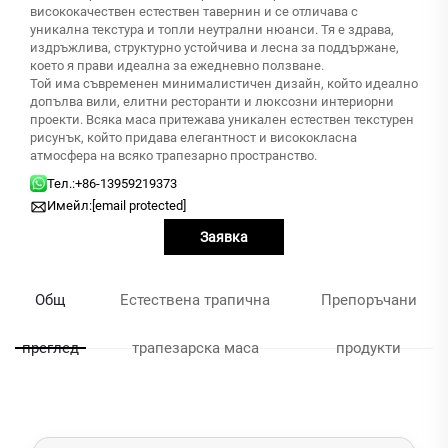
висококачествен естествен тавернин и се отличава с
уникална текстура и топли неутрални нюанси. Тя е здрава,
издръжлива, структурно устойчива и лесна за поддържане,
което я прави идеална за ежедневно ползване.
Той има съвременен минималистичен дизайн, който идеално
допълва вили, елитни ресторанти и люксозни интериорни
проекти. Всяка маса притежава уникален естествен текстурен
рисунък, който придава елегантност и висококласна
атмосфера на всяко трапезарно пространство.
Тел.:
+86-13959219373
Имейл:
[email protected]
Заявка
Общ
Естествена трапична
Препоръчани
преглед
трапезарска маса
продукти