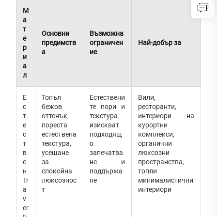
М
а
т
Основни
Възможна
е
предимств
ограничен
Най-добър за
р
а
ие
и
а
л
Е
Топъл
Естествени
Вили,
с
бежов
те пори и
ресторанти,
т
оттенък,
текстура
интериори на
е
пореста
изискват
курортни
с
естествена
подходящ
комплекси,
т
текстура,
о
органични
в
усещане
запечатва
люксозни
е
за
не и
пространства,
н
спокойна
поддържа
топли
Tr
люксознос
не
минималистични
a
т
интериори
v
er
ti