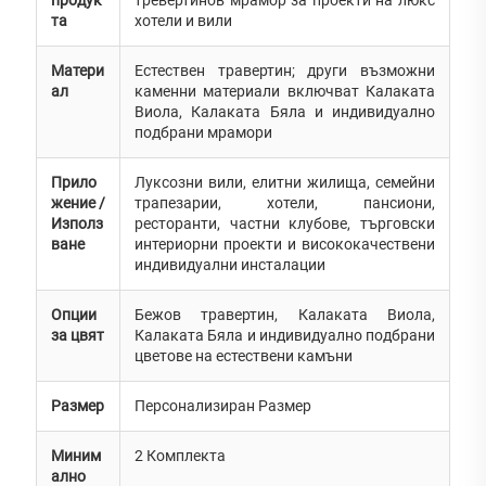
та
хотели и вили
Матери
Естествен травертин; други възможни
ал
каменни материали включват Калаката
Виола, Калаката Бяла и индивидуално
подбрани мрамори
Прило
Луксозни вили, елитни жилища, семейни
жение /
трапезарии, хотели, пансиони,
Използ
ресторанти, частни клубове, търговски
ване
интериорни проекти и висококачествени
индивидуални инсталации
Опции
Бежов травертин, Калаката Виола,
за цвят
Калаката Бяла и индивидуално подбрани
цветове на естествени камъни
Размер
Персонализиран Размер
Миним
2 Комплекта
ално