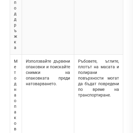
п
о
д
д
р
ъ
ж
к
а
М
Използвайте дървени
Ръбовете, ъглите,
е
опаковки и поискайте
плотът на масата и
т
снимки на
полирани
о
опаковката преди
повърхности могат
д
натоварването.
да бъдат повредени
н
по време на
а
транспортиране.
о
п
а
к
о
в