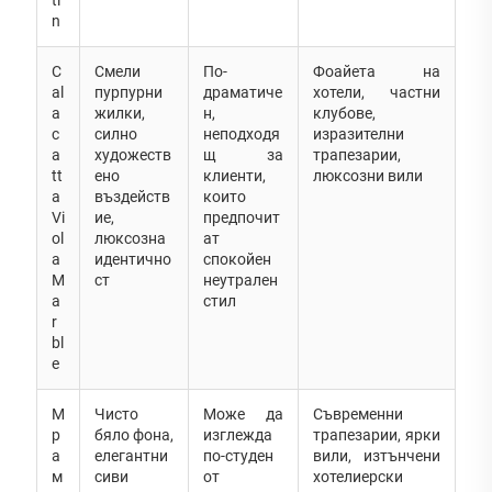
n
C
Смели
По-
Фоайета на
al
пурпурни
драматиче
хотели, частни
a
жилки,
н,
клубове,
c
силно
неподходя
изразителни
a
художеств
щ за
трапезарии,
tt
ено
клиенти,
люксозни вили
a
въздейств
които
Vi
ие,
предпочит
ol
люксозна
ат
a
идентично
спокойен
M
ст
неутрален
a
стил
r
bl
e
М
Чисто
Може да
Съвременни
р
бяло фона,
изглежда
трапезарии, ярки
а
елегантни
по-студен
вили, изтънчени
м
сиви
от
хотелиерски