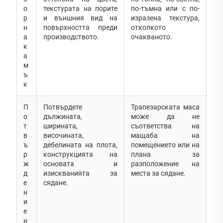
о
текстурата на порите
по-тъмна или с по-
р
и външния вид на
изразена текстура,
н
повърхността преди
отколкото
а
производството.
очакваното.
к
а
м
ъ
к
П
Потвърдете
Трапезарската маса
о
дължината,
може да не
т
ширината,
съответства на
в
височината,
мащаба на
ъ
дебелината на плота,
помещението или на
р
конструкцията на
плана за
ж
основата и
разположение на
д
изискванията за
места за сядане.
е
сядане.
н
и
е
н