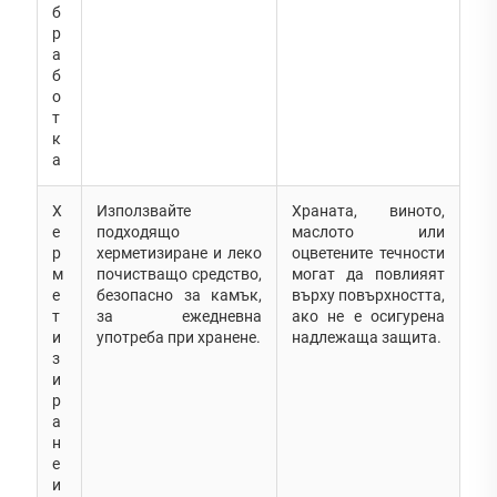
б
р
а
б
о
т
к
а
Х
Използвайте
Храната, виното,
е
подходящо
маслото или
р
херметизиране и леко
оцветените течности
м
почистващо средство,
могат да повлияят
е
безопасно за камък,
върху повърхността,
т
за ежедневна
ако не е осигурена
и
употреба при хранене.
надлежаща защита.
з
и
р
а
н
е
и