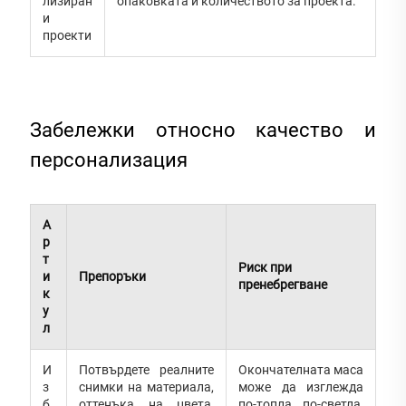
лизиран
опаковката и количеството за проекта.
и
проекти
Забележки относно качество и
персонализация
А
р
т
Риск при
и
Препоръки
пренебрегване
к
у
л
И
Потвърдете реалните
Окончателната маса
з
снимки на материала,
може да изглежда
б
оттенъка на цвета,
по-топла, по-светла,