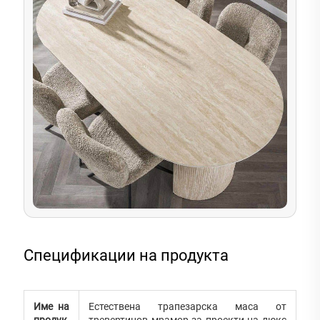
Спецификации на продукта
Име на
Естествена трапезарска маса от
продук
тревертинов мрамор за проекти на люкс