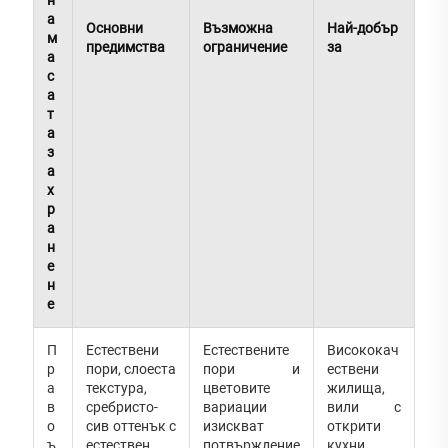
а
Основни
Възможна
Най-добър
м
предимства
ограничение
за
а
с
а
т
а
з
а
х
р
а
н
е
н
е
П
Естествени
Естествените
Висококач
р
пори, слоеста
пори и
ествени
а
текстура,
цветовите
жилища,
в
сребристо-
вариации
вили с
о
сив оттенък с
изискват
открити
ъ
естествен
потвърждение
кухни,