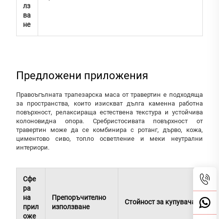
лз
ва
не
Предложени приложения
Правоъгълната трапезарска маса от травертин е подходяща
за пространства, които изискват дълга каменна работна
повърхност, релаксираща естествена текстура и устойчива
колоновидна опора. Сребристосивата повърхност от
травертин може да се комбинира с ротанг, дърво, кожа,
циментово сиво, топло осветление и меки неутрални
интериори.
Сфе
ра
на
Препоръчително
Стойност за купувача
прил
използване
оже