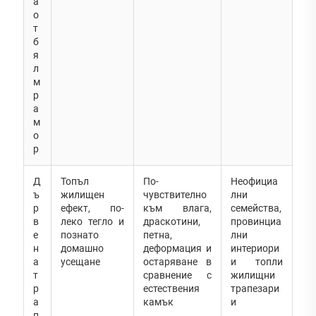
а
о
т
б
я
л
м
р
а
м
о
р
Д
Топъл
По-
Неофициа
ъ
жилищен
чувствително
лни
р
ефект, по-
към влага,
семейства,
в
леко тегло и
драскотини,
провинциа
е
познато
петна,
лни
н
домашно
деформация и
интериори
а
усещане
остаряване в
и топли
т
сравнение с
жилищни
р
естествения
трапезари
а
камък
и
п