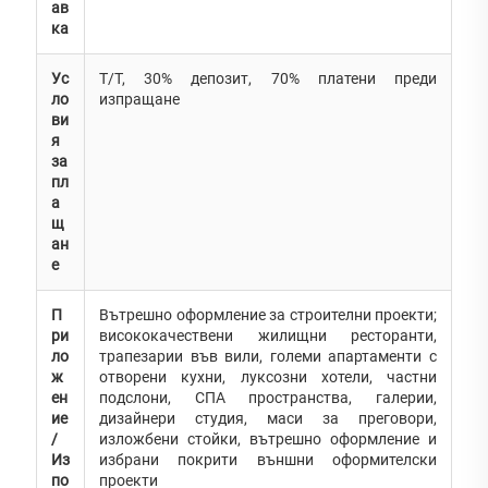
ав
ка
Ус
T/T, 30% депозит, 70% платени преди
ло
изпращане
ви
я
за
пл
а
щ
ан
е
П
Вътрешно оформление за строителни проекти;
ри
висококачествени жилищни ресторанти,
ло
трапезарии във вили, големи апартаменти с
ж
отворени кухни, луксозни хотели, частни
ен
подслони, СПА пространства, галерии,
ие
дизайнери студия, маси за преговори,
/
изложбени стойки, вътрешно оформление и
Из
избрани покрити външни оформителски
по
проекти