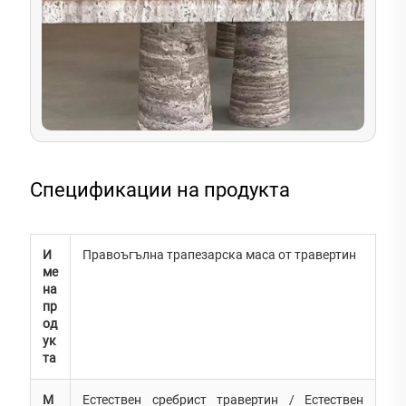
Спецификации на продукта
И
Правоъгълна трапезарска маса от травертин
ме
на
пр
од
ук
та
М
Естествен сребрист травертин / Естествен