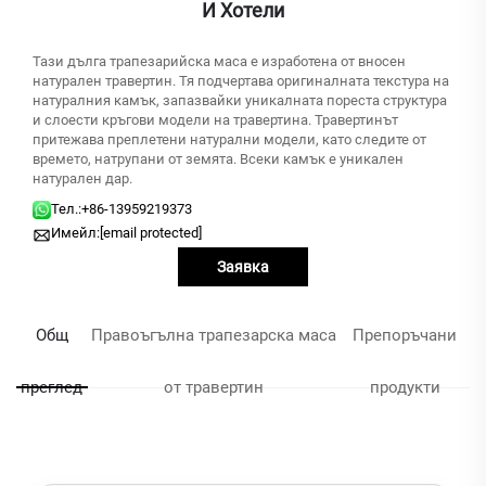
И Хотели
Тази дълга трапезарийска маса е изработена от вносен
натурален травертин. Тя подчертава оригиналната текстура на
натуралния камък, запазвайки уникалната пореста структура
и слоести кръгови модели на травертина. Травертинът
притежава преплетени натурални модели, като следите от
времето, натрупани от земята. Всеки камък е уникален
натурален дар.
Тел.:
+86-13959219373
Имейл:
[email protected]
Заявка
Общ
Правоъгълна трапезарска маса
Препоръчани
преглед
от травертин
продукти