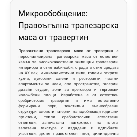
Микрообобщение:
Правоъгълна трапезарска
маса от травертин
Правоъгълна трапезарска маса от травертин
е
персонализирана трапезарска маса от естествен
камък за висококачествени жилищни трапезарии,
интериори в стил ваби-саби, сгради в стил средата
на XX век, минималистични вили, големи открити
кухни, луксозни хотели и ресторанти, частни
апартаменти за наем, спа пространства, галерии,
дизайн студия, зони за преговори и търговски
изложбени площи. Изработена е от естествен
сребристосив травертин и има естествено
формирани пори, текстилни вълнообразни
структури, слоисти патерни, наподобяващи годишни
пръстени, топли сребристосиви естествени
оттенъци, запечатана повърхност на плота,
запазена текстура с издадени и вдлъбнати
участъци, дълъг правоъгълен плот, цилиндрична