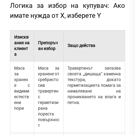
Логика за избор на купувач: Ако
имате нужда от X, изберете Y
Изискв
ания на
Препоръч
Защо действа
клиент
ан избор
а
Маса
Маса за
Травертинът запазва
за
хранене от
своята „дишаща“ каменна
хранен
сребристо
текстура, докато
е с
сив
герметизацията помага за
видими
травертин
намаляване на
естеств
с
проникването на влага и
ени
герметизи
петна.
пори
рана
пореста
повърхнос
т