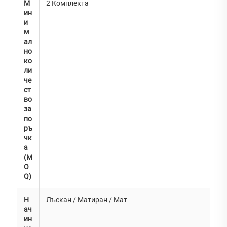
М
2 Комплекта
ин
и
м
ал
но
ко
ли
че
ст
во
за
по
ръ
чк
а
(M
O
Q)
Н
Лъскан / Матиран / Мат
ач
ин