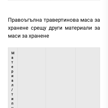
Правоъгълна травертинова маса за
хранене срещу други материали за
маси за хранене
М
а
т
е
р
и
а
л
/
т
и
п
н