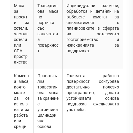
Маса
Травертин
Индивидуални размери,
за
ова маса
обработка и детайли на
проект
по
ръбовете помагат за
и за
поръчка
съвместимост с
хотели,
със
планировките в сферата
частни
запечатан
на хотелското
хотели
а
гостоприемство и
или
повърхнос
изискванията за
СПА
т
поддръжка.
простр
анства
Каменн
Правоъгъ
Голямата работна
а маса,
лна
повърхност осигурява
която
травертин
достатъчно полезно
може
ова маса
пространство, докато
да се
за хранене
устойчивата основа
използ
с
поддържа ежедневната
ва и за
устойчива
употреба.
работа
цилиндри
или
чна
срещи
основа