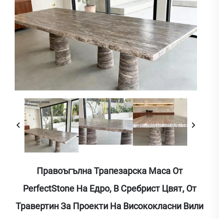
Правоъгълна Трапезарска Маса От
PerfectStone На Едро, В Сребрист Цвят, От
Травертин За Проекти На Висококласни Вили