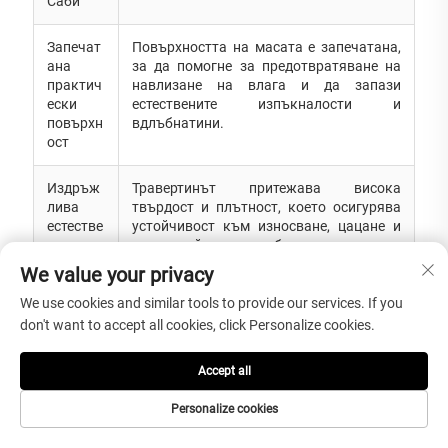
Саби“
Запечат
Повърхността на масата е запечатана,
ана
за да помогне за предотвратяване на
практич
навлизане на влага и да запази
ески
естествените изпъкналости и
повърхн
вдлъбнатини.
ост
Издръж
Травертинът притежава висока
лива
твърдост и плътност, което осигурява
естестве
устойчивост към износване, цацане и
на
дълготрайна употреба при правилно
каменна
поддържане.
We value your privacy
констру
кция
We use cookies and similar tools to provide our services. If you
don't want to accept all cookies, click Personalize cookies.
Многоф
Сребристо-сивият оттенък се
ункцион
комбинира естествено с дърво, ратан,
Accept all
ално
кожа, циментово сиво, ленени тъкани и
съчетав
топли минималистични интериори.
Personalize cookies
ане на
материа