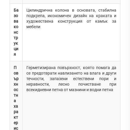
Ба
Цилиндрична колона в основата, стабилна
зо
подкрепа, икономичен дизайн на краката и
ва
художествена конструкция от камък за
ко
мебели
нс
тр
ук
ци
я
П
Герметизирана повърхност, която помага да
ов
се предотврати навлизането на влага и други
ър
течности, запазени естествени пори и
хн
неравности, лесно почистване при
ос
всекидневни петна от мазнини и водни петна
тн
а
ха
ра
кт
ер
ис