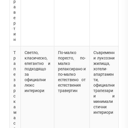
р
а
в
е
р
т
и
н
Т
Светло,
По-малко
Съвременн
р
класическо,
поресто, по-
и луксозни
а
елегантно и
малко
жилища,
п
подходящо
релаксирано и
хотели-
е
за
по-малко
апартамен
з
официални
естествено от
ти,
а
люкс
естествения
официални
р
интериори
травертин
трапезари
с
и и
к
минимали
а
стични
м
интериори
а
с