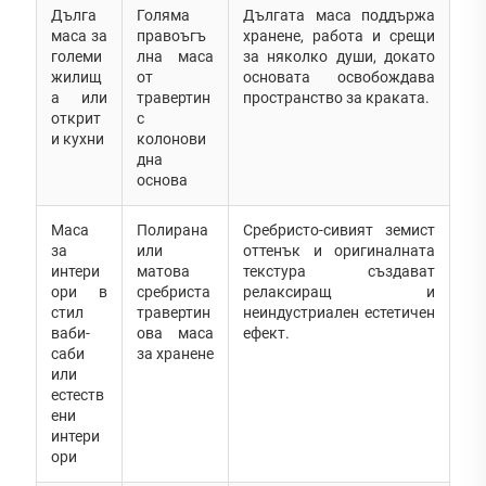
Дълга
Голяма
Дългата маса поддържа
маса за
правоъгъ
хранене, работа и срещи
големи
лна маса
за няколко души, докато
жилищ
от
основата освобождава
а или
травертин
пространство за краката.
открит
с
и кухни
колонови
дна
основа
Маса
Полирана
Сребристо-сивият земист
за
или
оттенък и оригиналната
интери
матова
текстура създават
ори в
сребриста
релаксиращ и
стил
травертин
неиндустриален естетичен
ваби-
ова маса
ефект.
саби
за хранене
или
естеств
ени
интери
ори