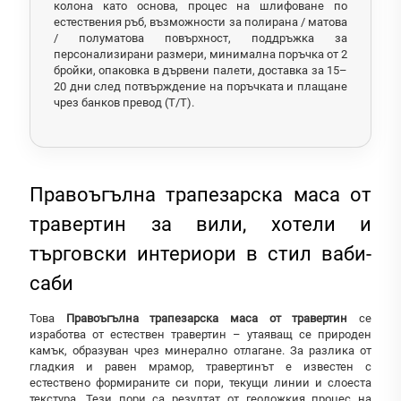
колона като основа, процес на шлифоване по
естествения ръб, възможности за полирана / матова
/ полуматова повърхност, поддръжка за
персонализирани размери, минимална поръчка от 2
бройки, опаковка в дървени палети, доставка за 15–
20 дни след потвърждение на поръчката и плащане
чрез банков превод (T/T).
Правоъгълна трапезарска маса от
травертин за вили, хотели и
търговски интериори в стил ваби-
саби
Това
Правоъгълна трапезарска маса от травертин
се
изработва от естествен травертин – утаяващ се природен
камък, образуван чрез минерално отлагане. За разлика от
гладкия и равен мрамор, травертинът е известен с
естествено формираните си пори, текущи линии и слоеста
текстура. Тези пори са резултат от геоложкия процес на