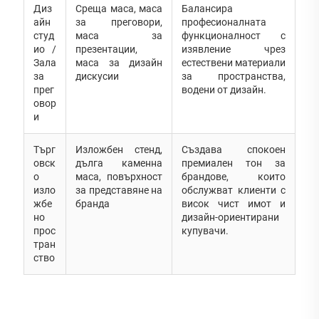
Диз
Среща маса, маса
Балансира
айн
за преговори,
професионалната
студ
маса за
функционалност с
ио /
презентации,
изявление чрез
Зала
маса за дизайн
естествени материали
за
дискусии
за пространства,
прег
водени от дизайн.
овор
и
Търг
Изложбен стенд,
Създава спокоен
овск
дълга каменна
премиален тон за
о
маса, повърхност
брандове, които
изло
за представяне на
обслужват клиенти с
жбе
бранда
висок чист имот и
но
дизайн-ориентирани
прос
купувачи.
тран
ство