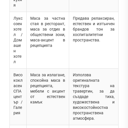
я
Лукс
Маса за частна
Предава релаксиран,
озен
стая в ресторант,
естествен и изтънчен
хоте
маса за отдих в
брандов тон за
л /
обществени зони,
хоспиталитетни
Дом
маса-акцент в
пространства.
аше
рецепцията
н
хоте
л
Висо
Маса за излагане,
Използва
кокл
спокойна маса в
оригиналната
асен
рецепцията,
текстура на
СПА
мебели с акцент
травертин, за да
цент
от естествен
създаде тиха,
ър /
камък
художествена и
Гале
високостойностна
рия
пространствена
атмосфера.