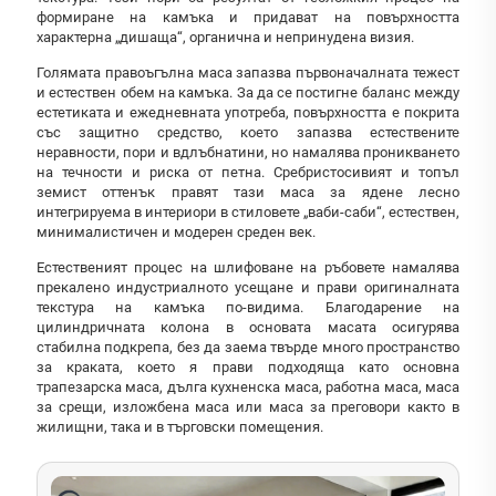
формиране на камъка и придават на повърхността
характерна „дишаща“, органична и непринудена визия.
Голямата правоъгълна маса запазва първоначалната тежест
и естествен обем на камъка. За да се постигне баланс между
естетиката и ежедневната употреба, повърхността е покрита
със защитно средство, което запазва естествените
неравности, пори и вдлъбнатини, но намалява проникването
на течности и риска от петна. Сребристосивият и топъл
земист оттенък правят тази маса за ядене лесно
интегрируема в интериори в стиловете „ваби-саби“, естествен,
минималистичен и модерен среден век.
Естественият процес на шлифоване на ръбовете намалява
прекалено индустриалното усещане и прави оригиналната
текстура на камъка по-видима. Благодарение на
цилиндричната колона в основата масата осигурява
стабилна подкрепа, без да заема твърде много пространство
за краката, което я прави подходяща като основна
трапезарска маса, дълга кухненска маса, работна маса, маса
за срещи, изложбена маса или маса за преговори както в
жилищни, така и в търговски помещения.