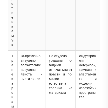
с
т
в
е
н
к
а
м
ъ
к
Т
Съвременно
По-студено
Индустриа
р
визуално
усещане, по-
лни
а
впечатление,
видими
интериори,
п
визуална
отпечатъци от
компактни
е
лекота и
пръсти и по-
апартамен
з
чисти линии
малко
ти и
а
естествена
модерни
р
топлина на
изложбени
с
материала
пространс
к
тва
а
м