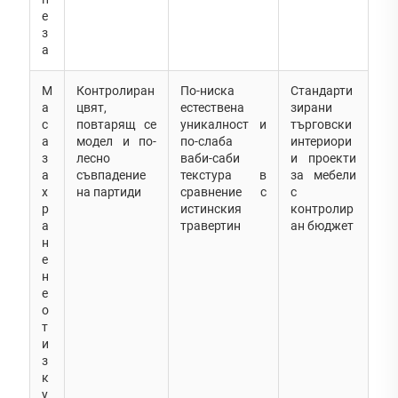
е
з
а
М
Контролиран
По-ниска
Стандарти
а
цвят,
естествена
зирани
с
повтарящ се
уникалност и
търговски
а
модел и по-
по-слаба
интериори
з
лесно
ваби-саби
и проекти
а
съвпадение
текстура в
за мебели
х
на партиди
сравнение с
с
р
истинския
контролир
а
травертин
ан бюджет
н
е
н
е
о
т
и
з
к
у