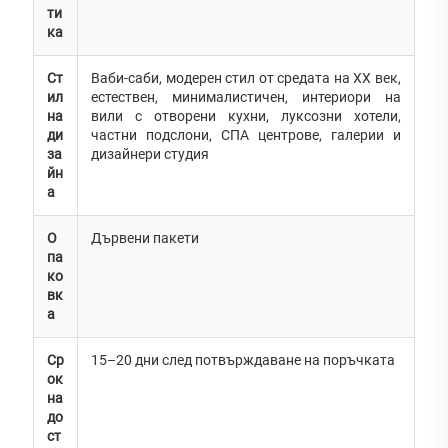
ти
ка
Ст
Ваби-саби, модерен стил от средата на XX век,
ил
естествен, минималистичен, интериори на
на
вили с отворени кухни, луксозни хотели,
ди
частни подслони, СПА центрове, галерии и
за
дизайнери студия
йн
а
О
Дървени пакети
па
ко
вк
а
Ср
15–20 дни след потвърждаване на поръчката
ок
на
до
ст