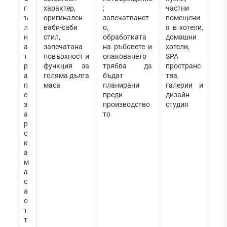
г
характер,
;
частни
ъ
оригинален
запечатванет
помещени
л
ваби-саби
о,
я в хотели,
н
стил,
обработката
домашни
а
запечатана
на ръбовете и
хотели,
т
повърхност и
опаковането
SPA
р
функция за
трябва да
пространс
а
голяма дълга
бъдат
тва,
п
маса
планирани
галерии и
е
преди
дизайн
з
производство
студия
а
то
р
с
к
а
м
а
с
а
о
т
т