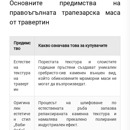
Основните предимства на
правоъгълната трапезарска маса
от травертин
Предимс
Какво означава това за купувачите
тво
Естестве
Порестата текстура и слоистите
на
годишни пръстени създават уникален
текстура
сребристо-сив каменен външен вид,
на
който обикновените мраморни маси не
траверт
могат да възпроизведат.
ин
Оригина
Процесът на шлифоване по
лен
естествената ръба запазва
естетиче
релаксираната каменна текстура и
н стил
намалява прекалено полирания
„Ваби-
индустриален ефект.