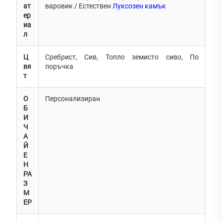
ат
варовик / Естествен
Луксозен камък
ер
иа
л
Ц
Сребрист, Сив, Топло земисто сиво, По
вя
поръчка
т
О
Персонализиран
Б
И
Ч
А
Й
Е
Н
РА
З
М
ЕР