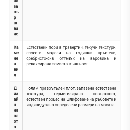
на
за
въ
р
ш
ва
не
Ка
Естествени пори в травертин, текучи текстури,
ме
слоести модели на годишни пръстени,
не
сребристо-сив оттенък на варовика и
н
релаксирана земиста външност
ви
д
Д
Голям правоъгълен плот, запазена естествена
из
текстура, герметизирана повърхност,
ай
естествен процес на шлифоване на ръбовете и
н
индивидуално определени размери на масата
на
пл
от
а