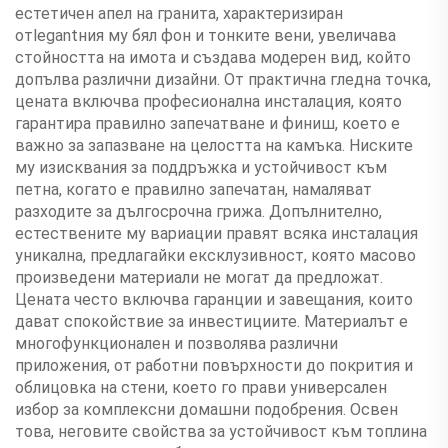
естетичен апел на гранита, характеризиран
отlegantния му бял фон и тонките вени, увеличава
стойността на имота и създава модерен вид, който
допълва различни дизайни. От практична гледна точка,
цената включва професионална инсталация, която
гарантира правилно запечатване и финиш, което е
важно за запазване на целостта на камъка. Ниските
му изисквания за поддръжка и устойчивост към
петна, когато е правилно запечатан, намаляват
разходите за дългосрочна грижа. Допълнително,
естествените му вариации правят всяка инсталация
уникална, предлагайки ексклузивност, която масово
произведени материали не могат да предложат.
Цената често включва гаранции и завещания, които
дават спокойствие за инвестициите. Материалът е
многофункционален и позволява различни
приложения, от работни повърхности до покрития и
облицовка на стени, което го прави универсален
избор за комплексни домашни подобрения. Освен
това, неговите свойства за устойчивост към топлина