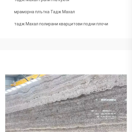
мраморна плътка Тадж Махал
тадж Махал полирани кварцитови подни плочи