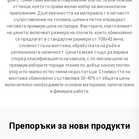
оттенци, което го прави желан избор за висококласни
приложения. Дълговечността на материалът и неговото
съпротивление на топлина, цапки и петна оправдват
неговата премиум цена на пазара. Факторите, които влияят
на цената, включват размера на плочите, които обикновено
се предлагат в стандартни размери от 108x42 инча,
сложността на монтажа, обработката на ръба и
регионалната наличност. Цената може също да варира
според класификацията на камъка, с по-високи цени за
премиум изборите поради техния по-добър консистентен
узор и по-малко естествени недостатъци. Стоимостта на
монтажа обикновено съставлява 30-40% от общата цена,
включително необходимите основни материали, запечатване
и финишна работа.
Препоръки за нови продукти