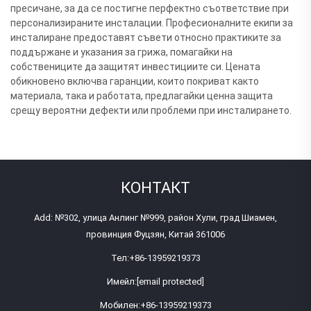
пресичане, за да се постигне перфектно съответствие при
персонализираните инсталации. Професионалните екипи за
инсталиране предоставят съвети относно практиките за
поддържане и указания за грижа, помагайки на
собствениците да защитят инвестициите си. Цената
обикновено включва гаранции, които покриват както
материала, така и работата, предлагайки ценна защита
срещу вероятни дефекти или проблеми при инсталирането.
КОНТАКТ
Add: №302, улица Анлинг №999, район Хули, град Шиамен,
провинция Фуцзян, Китай 361006
Тел:
+86-13959219373
Имейл:
[email protected]
Мобилен:
+86-13959219373