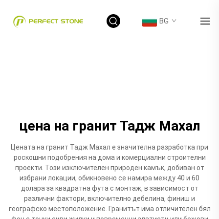
BG
цена на гранит Тадж Махал
Цената на гранит Тадж Махал е значителна разработка при
роскошни подобрения на дома и комерциални строителни
проекти. Този изключителен природен камък, добиван от
избрани локации, обикновено се намира между 40 и 60
долара за квадратна фута с монтаж, в зависимост от
различни фактори, включително дебелина, финиш и
географско местоположение. Гранитът има отличителен бял
фон с тонки сиви жилки и повременни златисти или бежови