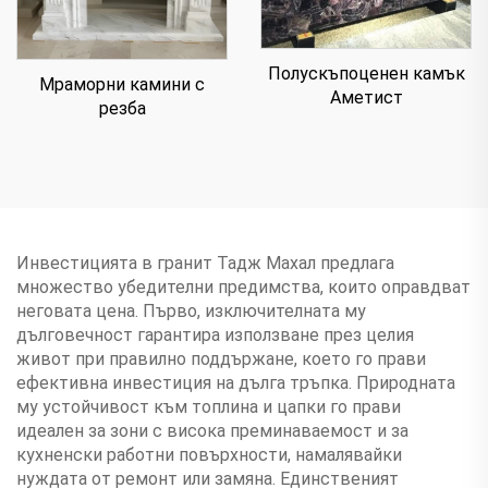
Полускъпоценен камък
Мраморни камини с
Аметист
резба
Инвестицията в гранит Тадж Махал предлага
множество убедителни предимства, които оправдват
неговата цена. Първо, изключителната му
дълговечност гарантира използване през целия
живот при правилно поддържане, което го прави
ефективна инвестиция на дълга тръпка. Природната
му устойчивост към топлина и цапки го прави
идеален за зони с висока преминаваемост и за
кухненски работни повърхности, намалявайки
нуждата от ремонт или замяна. Единственият