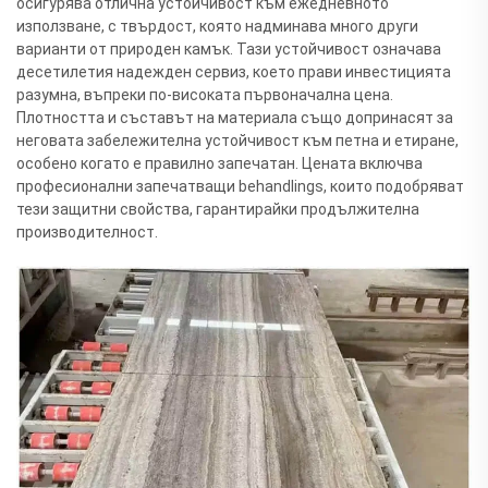
осигурява отлична устойчивост към ежедневното
използване, с твърдост, която надминава много други
варианти от природен камък. Тази устойчивост означава
десетилетия надежден сервиз, което прави инвестицията
разумна, въпреки по-високата първоначална цена.
Плотността и съставът на материала също допринасят за
неговата забележителна устойчивост към петна и етиране,
особено когато е правилно запечатан. Цената включва
професионални запечатващи behandlings, които подобряват
тези защитни свойства, гарантирайки продължителна
производителност.