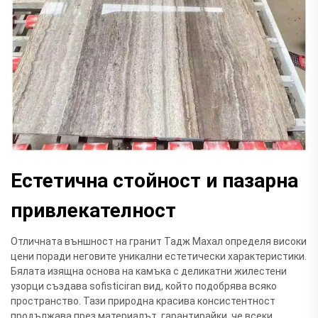
Естетична стойност и пазарна
привлекателност
Отличната външност на гранит Тадж Махал определя високи
цени поради неговите уникални естетически характеристики.
Бялата изящна основа на камъка с деликатни жилестени
узорци създава sofisticiran вид, който подобрява всяко
пространство. Тази природна красива консистентност
продължава през материалът, гарантирайки, че всеки