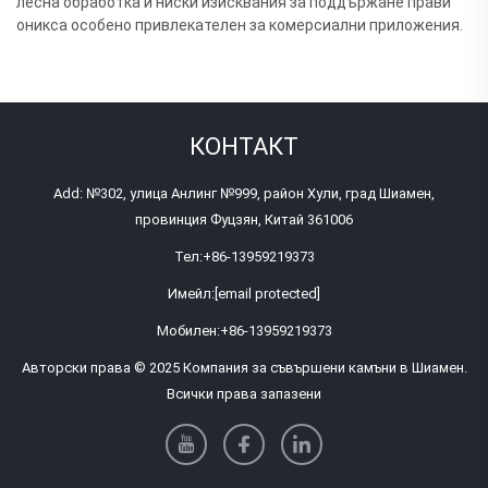
лесна обработка и ниски изисквания за поддържане прави
оникса особено привлекателен за комерсиални приложения.
КОНТАКТ
Add: №302, улица Анлинг №999, район Хули, град Шиамен,
провинция Фуцзян, Китай 361006
Тел:
+86-13959219373
Имейл:
[email protected]
Мобилен:
+86-13959219373
Авторски права © 2025 Компания за съвършени камъни в Шиамен.
Всички права запазени