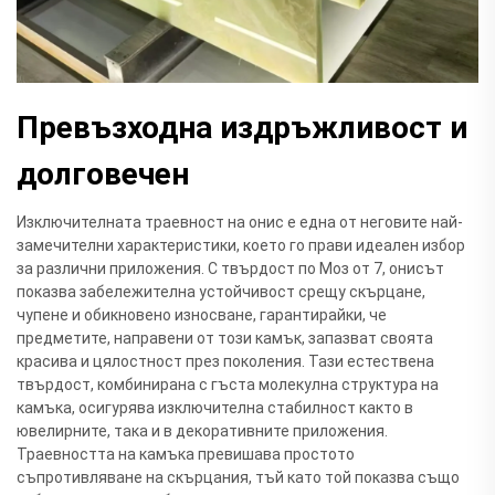
Превъзходна издръжливост и
долговечен
Изключителната траевност на онис е една от неговите най-
замечителни характеристики, което го прави идеален избор
за различни приложения. С твърдост по Моз от 7, онисът
показва забележителна устойчивост срещу скърцане,
чупене и обикновено износване, гарантирайки, че
предметите, направени от този камък, запазват своята
красива и цялостност през поколения. Тази естествена
твърдост, комбинирана с гъста молекулна структура на
камъка, осигурява изключителна стабилност както в
ювелирните, така и в декоративните приложения.
Траевността на камъка превишава простото
съпротивляване на скърцания, тъй като той показва също