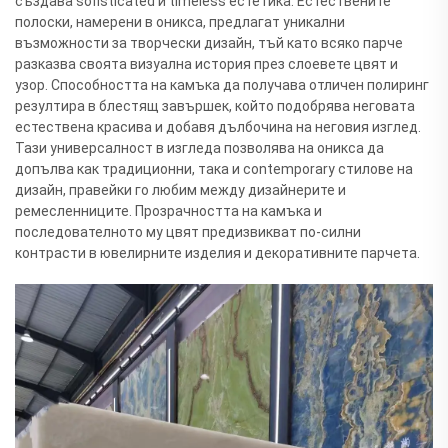
създава sofisticated и timeless естетика. Естествените
полоски, намерени в оникса, предлагат уникални
възможности за творчески дизайн, тъй като всяко парче
разказва своята визуална история през слоевете цвят и
узор. Способността на камъка да получава отличен полиринг
резултира в блестящ завършек, който подобрява неговата
естествена красива и добавя дълбочина на неговия изглед.
Тази универсалност в изгледа позволява на оникса да
допълва как традиционни, така и contemporary стилове на
дизайн, правейки го любим между дизайнерите и
ремесленниците. Прозрачността на камъка и
последователното му цвят предизвикват по-силни
контрасти в ювелирните изделия и декоративните парчета.