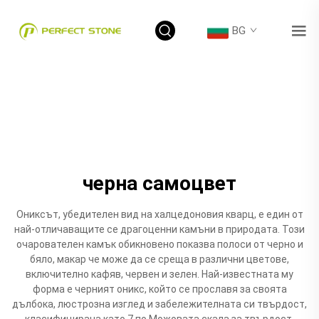
BG
черна самоцвет
Ониксът, убедителен вид на халцедоновия кварц, е един от
най-отличаващите се драгоценни камъни в природата. Този
очарователен камък обикновено показва полоси от черно и
бяло, макар че може да се среща в различни цветове,
включително кафяв, червен и зелен. Най-известната му
форма е черният оникс, който се прославя за своята
дълбока, люстрозна изглед и забележителната си твърдост,
класифицирана като 7 по Можовата скала за твърдост.