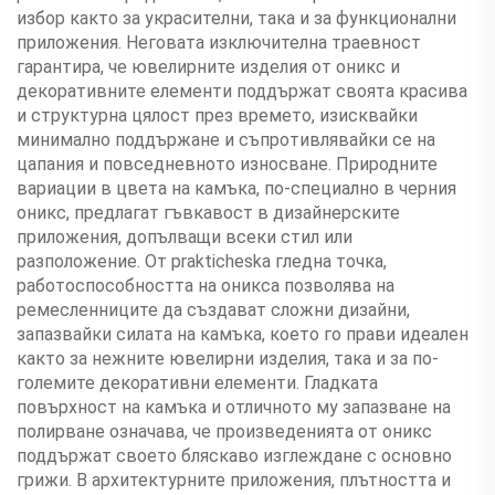
избор както за украсителни, така и за функционални
приложения. Неговата изключителна траевност
гарантира, че ювелирните изделия от оникс и
декоративните елементи поддържат своята красива
и структурна цялост през времето, изисквайки
минимално поддържане и съпротивлявайки се на
цапания и повседневното износване. Природните
вариации в цвета на камъка, по-специално в черния
оникс, предлагат гъвкавост в дизайнерските
приложения, допълващи всеки стил или
разположение. От prakticheska гледна точка,
работоспособността на оникса позволява на
ремесленниците да създават сложни дизайни,
запазвайки силата на камъка, което го прави идеален
както за нежните ювелирни изделия, така и за по-
големите декоративни елементи. Гладката
повърхност на камъка и отличното му запазване на
полирване означава, че произведенията от оникс
поддържат своето бляскаво изглеждане с основно
грижи. В архитектурните приложения, плътността и