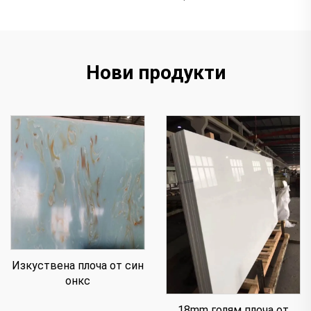
Нови продукти
Изкуствена плоча от син
онкс
18mm голям плоча от