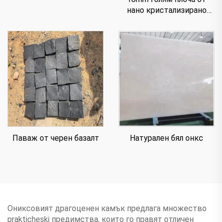
нано кристализирано
стъкло за плот
Паваж от черен базалт
Натурален бял онкс
Ониксовият драгоценен камък предлага множество
prakticheski предимства, които го правят отличен