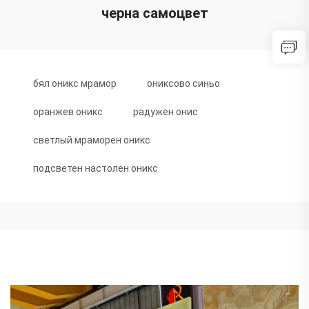
черна самоцвет
бял оникс мрамор
ониксово синьо
оранжев оникс
радужен онис
светлый мраморен оникс
подсветен настолен оникс