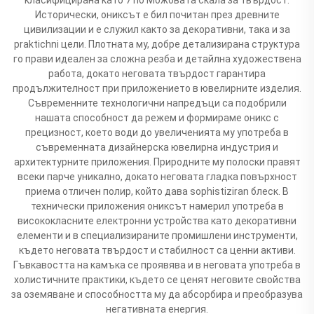
Исторически, ониксът е бил почитан през древните
цивилизации и е служил както за декоративни, така и за
praktichni цели. Плотната му, добре детализирана структура
го прави идеален за сложна резба и детайлна художествена
работа, докато неговата твърдост гарантира
продължителност при приложението в ювелирните изделия.
Съвременните технологични напредъци са подобрили
нашата способност да режем и формираме оникс с
прецизност, което води до увеличенията му употреба в
съвременната дизайнерска ювелирна индустрия и
архитектурните приложения. Природните му полоски правят
всеки парче уникално, докато неговата гладка повърхност
приема отличен полир, който дава sophistiziran блеск. В
технически приложения ониксът намерил употреба в
висококласните електронни устройства като декоративни
елементи и в специализираните промишлени инструменти,
където неговата твърдост и стабилност са ценни активи.
Гъвкавостта на камъка се проявява и в неговата употреба в
холистичните практики, където се ценят неговите свойства
за оземяване и способността му да абсорбира и преобразува
негативната енергия.