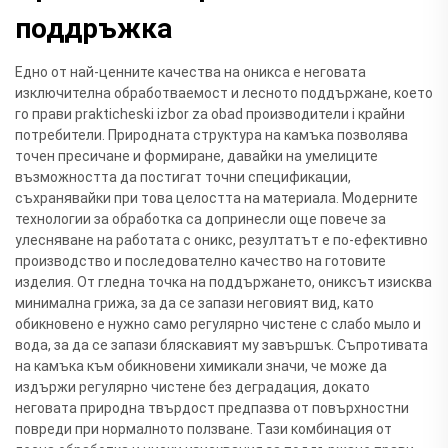
поддръжка
Едно от най-ценните качества на оникса е неговата
изключителна обработваемост и лесното поддържане, което
го прави prakticheski izbor za obad производители i крайни
потребители. Природната структура на камъка позволява
точен пресичане и формиране, давайки на умелиците
възможността да постигат точни спецификации,
съхранявайки при това целостта на материалa. Модерните
технологии за обработка са допринесли още повече за
улесняване на работата с оникс, резултатът е по-ефективно
производство и последователно качество на готовите
изделия. От гледна точка на поддържането, ониксът изисква
минимална грижа, за да се запази неговият вид, като
обикновено е нужно само регулярно чистене с слабо мыло и
вода, за да се запази бляскавият му завършък. Съпротивата
на камъка към обикновени химикали значи, че може да
издържи регулярно чистене без деградация, докато
неговата природна твърдост предпазва от повърхностни
повреди при нормалното ползване. Тази комбинация от