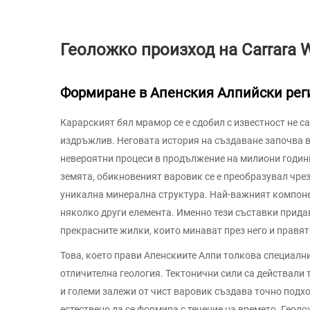
Геоложко произход на Carrara 
Формиране в Апенския Алпийски рег
Карарският бял мрамор се е сдобил с известност не с
издръжлив. Неговата история на създаване започва в
невероятни процеси в продължение на милиони години
земята, обикновеният варовик се е преобразувал чрез
уникална минерална структура. Най-важният компонен
няколко други елемента. Именно тези съставки прида
прекрасните жилки, които минават през него и правят
Това, което прави Апенскиите Алпи толкова специални
отличителна геология. Тектонични сили са действали 
и големи залежи от чист варовик създава точно под
естествено да се формира с течение на времето. Геол