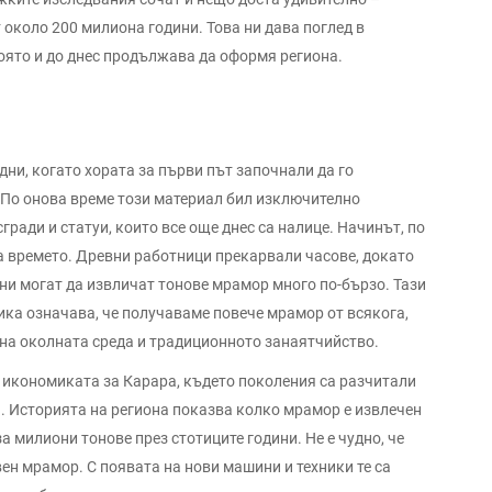
 около 200 милиона години. Това ни дава поглед в
оято и до днес продължава да оформя региона.
ни, когато хората за първи път започнали да го
 По онова време този материал бил изключително
ради и статуи, които все още днес са налице. Начинът, по
на времето. Древни работници прекарвали часове, докато
ни могат да извличат тонове мрамор много по-бързо. Тази
ка означава, че получаваме повече мрамор от всякога,
 на околната среда и традиционното занаятчийство.
 икономиката за Карара, където поколения са разчитали
и. Историята на региона показва колко мрамор е извлечен
а милиони тонове през стотиците години. Не е чудно, че
вен мрамор. С появата на нови машини и техники те са