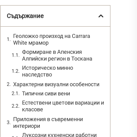
Съдържание
Геоложко произход на Carrara
White мрамор
Формиране в Апенския
Алпийски регион в Тоскана
Историческо минно
наследство
Характерни визуални особености
Типични сиви вени
Естествени цветови вариации и
класове
Приложения в съвременни
интериори
Луксозни кухненски работни