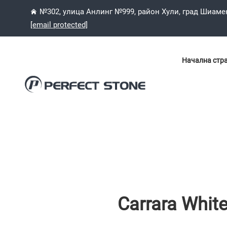
№302, улица Анлинг №999, район Хули, град Шиаме
[email protected]
Начална стр
Carrara Whit