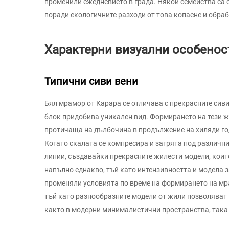
променили ежедневието в града. Някои семейства са с
поради екологичните разходи от това копаене и обраб
Характерни визуални особенос
Типични сиви вени
Бял мрамор от Карара се отличава с прекрасните сиви
блок придобива уникален вид. Формирането на тези ж
протичаща на дълбочина в продължение на хиляди год
Когато скалата се компресира и загрятa под различни
линии, създавайки прекрасните жилести модели, коит
напълно еднакво, тъй като интензивността и модела з
променяли условията по време на формирането на мр
тъй като разнообразните модели от жили позволяват
както в модерни минималистични пространства, така 