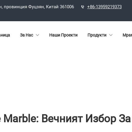
н, провинция Фуцзян, Китай 361006
+86-13959219373
аница
За Нас
Наши Проекти
Продукти
Мрам
e Marble: Вечният Избор З