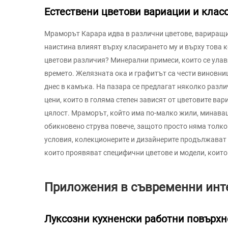
Естествени цветови вариации и клас
Мраморът Карара идва в различни цветове, вариращи 
наистина влияят върху класирането му и върху това ко
цветови различия? Минерални примеси, които се улав
времето. Желязната ока и графитът са чести виновни
днес в камъка. На пазара се предлагат няколко разли
цени, които в голяма степен зависят от цветовите ва
цялост. Мраморът, който има по-малко жили, минаващ
обикновено струва повече, защото просто няма толко
условия, колекционерите и дизайнерите продължават 
които проявяват специфични цветове и модели, които
Приложения в съвременни инт
Луксозни кухненски работни повърхн