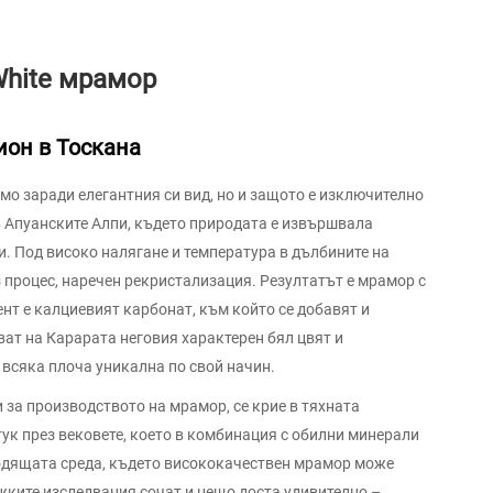
White мрамор
ион в Тоскана
амо заради елегантния си вид, но и защото е изключително
 Апуанските Алпи, където природата е извършвала
. Под високо налягане и температура в дълбините на
 процес, наречен рекристализация. Резултатът е мрамор с
т е калциевият карбонат, към който се добавят и
ват на Карарата неговия характерен бял цвят и
 всяка плоча уникална по свой начин.
 за производството на мрамор, се крие в тяхната
тук през вековете, което в комбинация с обилни минерали
ходящата среда, където висококачествен мрамор може
ожките изследвания сочат и нещо доста удивително –