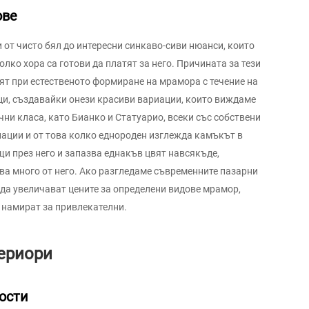
ове
от чисто бял до интересни синкаво-сиви нюанси, които
лко хора са готови да платят за него. Причината за тези
ят при естественото формиране на мрамора с течение на
ци, създавайки онези красиви вариации, които виждаме
чни класа, като Бианко и Статуарио, всеки със собствени
риации и от това колко еднороден изглежда камъкът в
и през него и запазва еднакъв цвят навсякъде,
ва много от него. Ако разгледаме съвременните пазарни
да увеличават цените за определени видове мрамор,
 намират за привлекателни.
ериори
ости