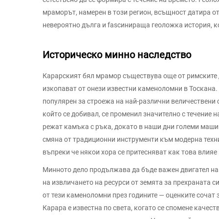
мраморът, намерен в този регион, всъщност датира от
невероятно дълга и fascинираща геоложка история, к
Историческо минно наследство
Карарският бял мрамор съществува още от римските д
изкопават от онези известни каменоломни в Тоскана.
популярен за строежа на най-различни величествени сг
който се добивал, се променил значително с течение 
режат камъка с ръка, докато в наши дни големи маши
смяна от традиционни инструменти към модерна техни
въпреки че някои хора се притесняват как това влияе
Минното дело продължава да бъде важен двигател на
на извличането на ресурси от земята за прехраната с
от тези каменоломни през годините — оценките сочат з
Карара е известна по света, когато се спомене качест