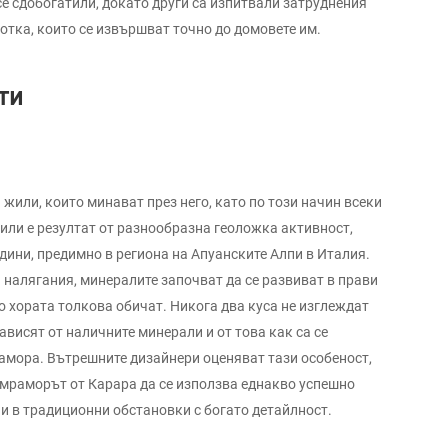
е сдобогатили, докато други са изпитвали затруднения
отка, които се извършват точно до домовете им.
ти
 жили, които минават през него, като по този начин всеки
или е резултат от разнообразна геоложка активност,
ини, предимно в региона на Апуанските Алпи в Италия.
 налягания, минералите започват да се развиват в прави
о хората толкова обичат. Никога два куса не изглеждат
ависят от наличните минерали и от това как са се
амора. Вътрешните дизайнери оценяват тази особеност,
 мраморът от Карара да се използва еднакво успешно
и в традиционни обстановки с богато детайлност.