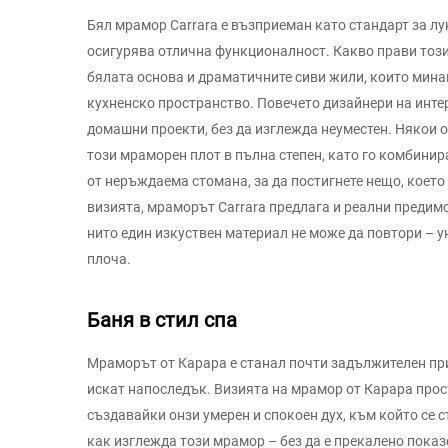
Бял мрамор Carrara е възприеман като стандарт за л
осигурява отлична функционалност. Какво прави този
бялата основа и драматичните сиви жили, които минав
кухненско пространство. Повечето дизайнери на интер
домашни проекти, без да изглежда неуместен. Някои 
този мраморен плот в пълна степен, като го комбинир
от неръждаема стомана, за да постигнете нещо, коет
визията, мраморът Carrara предлага и реални предим
нито един изкуствен материал не може да повтори – 
плоча.
Баня в стил спа
Мраморът от Карара е станал почти задължителен при 
искат напоследък. Визията на мрамор от Карара про
създавайки онзи умерен и спокоен дух, към който се 
как изглежда този мрамор – без да е прекалено показе