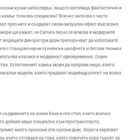
уксозни кухни напоследък, защото изглежда фантастично и
 камък толкова специален? Всичко започва с чисто
ат през него и създават силен визуален ефект във всяко
иори ще кажат, че Carrara лесно се вписва в модерните
от водещите декоратори дори препоръчват да използвате
ате с гланцовочерни кухненски шкафчета и битова техника
о излъчва класика и модерност едновременно. Освен
ства. Естественият камък може да направи неща, които
уникални модели, които придават индивидуалност на всяка
създаването на онези бани в спа стил, които всички
сто добавя нещо специално към пространството,
стремят много луксозни спа салони днес. Хората харесват
н, което отговаря на това, което повечето хора търсят за