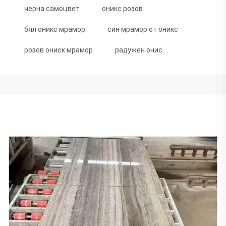
черна самоцвет
оникс розов
бял оникс мрамор
син мрамор от оникс
розов ониск мрамор
радужен онис