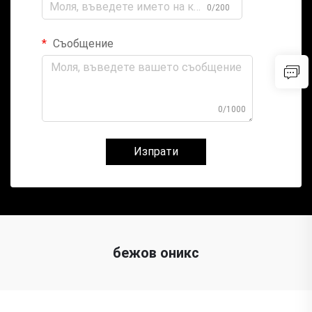
0/200
Съобщение
0/1000
Изпрати
бежов оникс