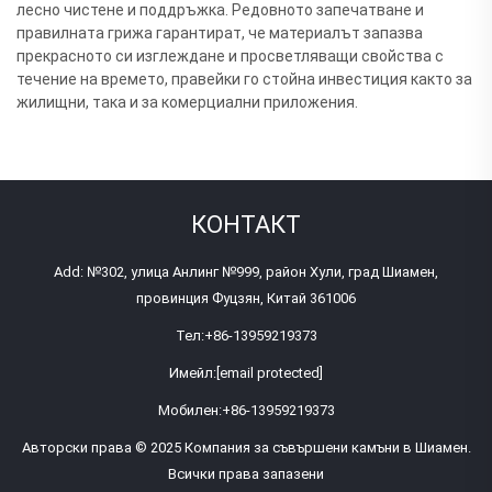
лесно чистене и поддръжка. Редовното запечатване и
правилната грижа гарантират, че материалът запазва
прекрасното си изглеждане и просветляващи свойства с
течение на времето, правейки го стойна инвестиция както за
жилищни, така и за комерциални приложения.
КОНТАКТ
Add: №302, улица Анлинг №999, район Хули, град Шиамен,
провинция Фуцзян, Китай 361006
Тел:
+86-13959219373
Имейл:
[email protected]
Мобилен:
+86-13959219373
Авторски права © 2025 Компания за съвършени камъни в Шиамен.
Всички права запазени