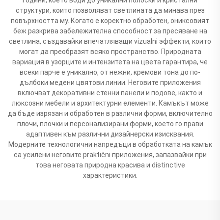
структури, които позволяват светлината да минава през
повърхността му. Когато е коректно обработен, ониксовият
беж разкрива забележителна способност за пресяване на
светлина, създавайки впечатляващи vizualni эффекти, които
могат да преобразят всяко пространство. Природната
вариация в узорците и интензитета на цвета гарантира, че
всеки парче е уникално, от нежни, кремови тона до по-
дълбоки медени цвятови линии. Неговите приложения
включват декоративни стенни панели и подове, както и
люксозни мебели и архитектурни елементи. Камъкът може
да бъде изрязан и обработен в различни форми, включително
плочи, плочки и персонализирани форми, което го прави
адаптивен към различни дизайнерски изисквания.
Модерните технологични напредъци в обработката на камък
са усилени неговите praktični приложения, запазвайки при
това неговата природна красива и distinctive
характеристики.