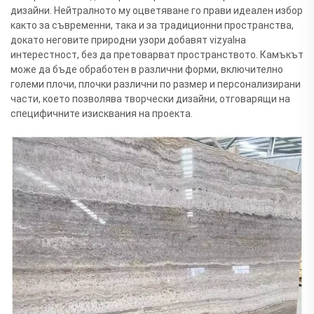
дизайни. Нейтралното му оцветяване го прави идеален избор
както за съвременни, така и за традиционни пространства,
докато неговите природни узори добавят vizуalна
интерестност, без да претоварват пространството. Камъкът
може да бъде обработен в различни форми, включително
големи плочи, плочки различни по размер и персонализирани
части, което позволява творчески дизайни, отговарящи на
специфичните изисквания на проекта.