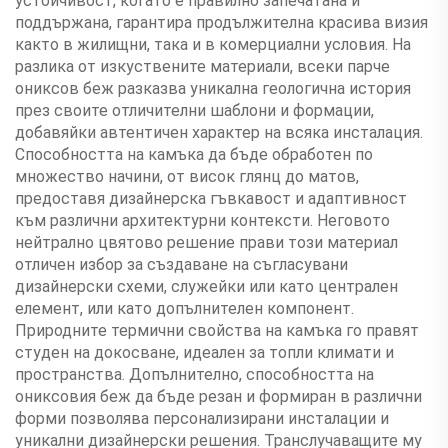
устойчивост, когато е правилно запечатана и
поддържана, гарантира продължителна красива визия
както в жилищни, така и в комерциални условия. На
разлика от изкуствените материали, всеки парче
ониксов беж разказва уникална геологична история
през своите отличителни шаблони и формации,
добавяйки автентичен характер на всяка инсталация.
Способността на камъка да бъде обработен по
множество начини, от висок глянц до матов,
предоставя дизайнерска гъвкавост и адаптивност
към различни архитектурни контексти. Неговото
нейтрално цвятово решение прави този материал
отличен избор за създаване на съгласувани
дизайнерски схеми, служейки или като централен
елемент, или като допълнителен компонент.
Природните термични свойства на камъка го правят
студен на докосване, идеален за топли климати и
пространства. Допълнително, способността на
ониксовия беж да бъде резан и формиран в различни
форми позволява персонализирани инсталации и
уникални дизайнерски решения. Транслучаващите му