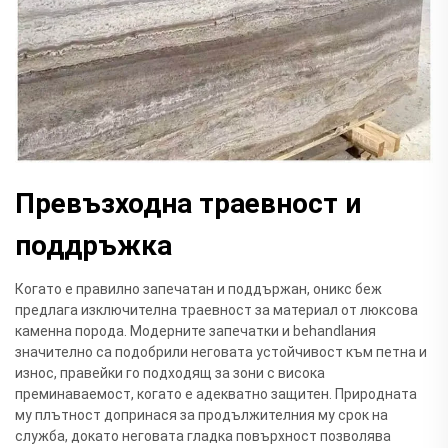
Превъзходна траевност и
поддръжка
Когато е правилно запечатан и поддържан, оникс беж
предлага изключителна траевност за материал от люксова
каменна порода. Модерните запечатки и behandlания
значително са подобрили неговата устойчивост към петна и
износ, правейки го подходящ за зони с висока
преминаваемост, когато е адекватно защитен. Природната
му плътност допринася за продължителния му срок на
служба, докато неговата гладка повърхност позволява