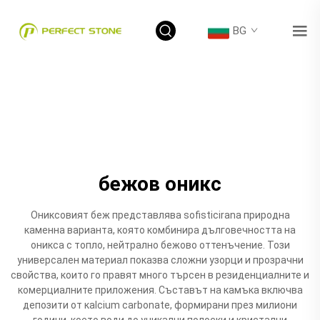
BG
бежов оникс
Ониксовият беж представлява sofisticirana природна
каменна варианта, която комбинира дълговечността на
оникса с топло, нейтрално бежово оттенъчение. Този
универсален материал показва сложни узорци и прозрачни
свойства, които го правят много търсен в резиденциалните и
комерциалните приложения. Съставът на камъка включва
депозити от кalcium carbonate, формирани през милиони
години, което води до уникални полоски и кристални