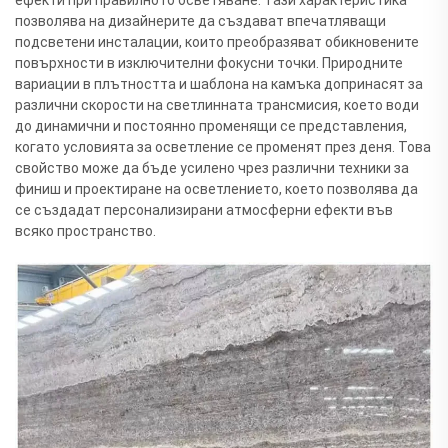
позволява на дизайнерите да създават впечатляващи
подсветени инсталации, които преобразяват обикновените
повърхности в изключителни фокусни точки. Природните
вариации в плътността и шаблона на камъка допринасят за
различни скорости на светлинната трансмисия, което води
до динамични и постоянно променящи се представления,
когато условията за осветление се променят през деня. Това
свойство може да бъде усилено чрез различни техники за
финиш и проектиране на осветлението, което позволява да
се създадат персонализирани атмосферни ефекти във
всяко пространство.