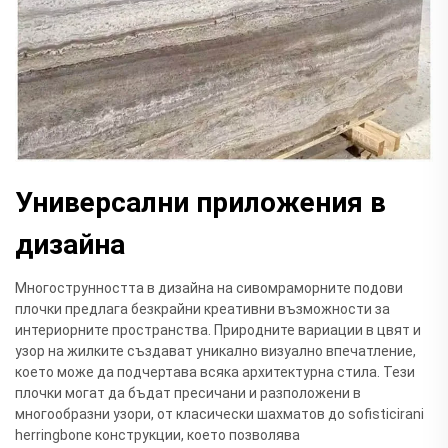
Универсални приложения в
дизайна
Многострунността в дизайна на сивомраморните подови
плочки предлага безкрайни креативни възможности за
интериорните пространства. Природните вариации в цвят и
узор на жилките създават уникално визуално впечатление,
което може да подчертава всяка архитектурна стила. Тези
плочки могат да бъдат пресичани и разположени в
многообразни узори, от класически шахматов до sofisticirani
herringbone конструкции, което позволява