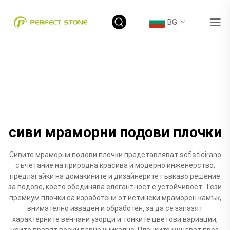
BG
сиви мраморни подови плочки
Сивите мраморни подови плочки представляват sofisticirano
съчетание на природна красива и модерно инженерство,
предлагайки на домакините и дизайнерите гъвкаво решение
за подове, което обединява елегантност с устойчивост. Тези
премиум плочки са изработени от истински мраморен камък,
внимателно изваден и обработен, за да се запазят
характерните венчани узорци и тонките цветови вариации,
които правят всеки парче уникално. Плочките минават през