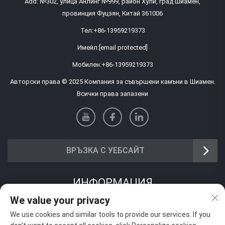
Add: №302, улица Анлинг №999, район Хули, град Шиамен,
провинция Фуцзян, Китай 361006
Тел:
+86-13959219373
Имейл:
[email protected]
Мобилен:
+86-13959219373
Авторски права © 2025 Компания за съвършени камъни в Шиамен.
Всички права запазени
ВРЪЗКА С УЕБСАЙТ
ИНФОРМАЦИЯ
We value your privacy
Запишете се, за да получавате нашия седмичен бюлетин
We use cookies and similar tools to provide our services. If you