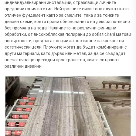
индивидуализирани инсталации, отразяващи личните
предпочитания за стил. Нейтралните сиви тона служат като
отличен фундамент както за смелите, така и за тонките
дизайн схеми, което прави обновяването на декора по-лесно
без промяна на пода. Наличието на различни финишни
обработки, от високобляскав полирани до sofisticirani матови
повърхности, предлагат опции за постигане на конкретни
естетически цели. Плочките могат да бъдат комбинирани с
други материали, като дърво или метал, за да се създадат
впечатляващи преходни пространства, които свързват
различни дизайни.