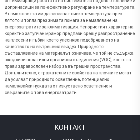
оптимизиращи работата на системите за подово отопление и
допринасящи за по-ефективно регулиране на температурата.
Възможността им да запазват ниска температура през
лятото и топла през зимата помага за намаляване на
енергозатратите за климатизация. Непористият характер на
коректно затупчан мрамор предпази срещу разпространение
на плесени и гъбки, което улеснява подобряването на
качеството на вътрешния въздух. Природното
съставлявание на материалът означава, че той не съдържа
шкодливи волатилни органични съединения (VOC), което го
прави здравословен избор за вътрешни пространства.
Допълнително, отражателните свойства на плочките могат
да усилват природното осветление, потенциално
намалявайки нуждата от изкуствено осветление и
свързаните с това енергозатрати.
КОНТАКТ