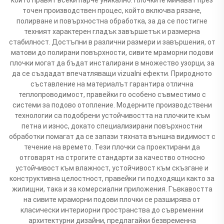
точен производствен процес, който включва рязане,
полирване и повърхностна обработка, за да се постигне
техният характерен гладък завършетък и размерна
стабилност. Достъпни в различни размери и завършения, от
матови до полирани повърхности, сивите мраморни подови
плочки могат да бъдат инсталирани в множество узорци, за
да се създадат впечатляващи vizualni ефекти. Природното
съставление на материалът гарантира отлична
теплопроводимост, правейки го особено съвместимо с
системи за подово отопление. Модерните производствени
технологии са подобрени устойчивостта на плочките към
петна и износ, докато специализирани повърхностни
обработки помагат да се запази тяхната външна видимост с
течение на времето. Тези плочки са проектирани да
отговарят на строгите стандарти за качество относно
устойчивост към влажност, устойчивост към скъзгане и
конструктивна целостност, правейки ги подходящи както за
жилищни, така и за комерсиални приложения. Гъвкавостта
на сивите мраморни подови плочки се разширява от
класически интериорни пространства до съвременни
архитектурни дизайни, предлагайки безвременна