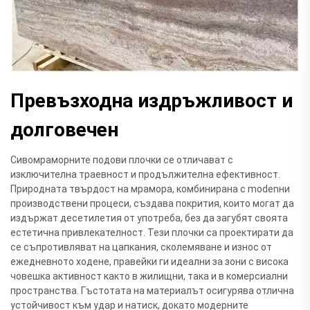
Превъзходна издръжливост и
долговечен
Сивомраморните подови плочки се отличават с
изключителна траевност и продължителна ефективност.
Природната твърдост на мрамора, комбинирана с modenни
производствени процеси, създава покрития, които могат да
издържат десетилетия от употреба, без да загубят своята
естетична привлекателност. Тези плочки са проектирати да
се съпротивляват на цапкания, сколемяване и износ от
ежедневното ходене, правейки ги идеални за зони с висока
човешка активност както в жилищни, така и в комерсиални
пространства. Гъстотата на материалът осигурява отлична
устойчивост към удар и натиск, докато модерните