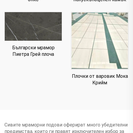
Български мрамор
Пиетра Грей плоча
Плочки от варовик Мока
Крийм
Сивите мраморни подови оферират много убедителни
предимства, които ги правят изключителен избор за