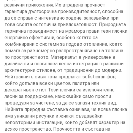
различни приложения. Их вградена прочност
гарантира дългосрочна производителност, способна
да се справя с интензивно ходене, запазвайки при
това своята естетична привлекателност. Природната
термична проводимост на мрамора прави тези плочки
енергийно ефективни, особено когато са
комбинирани с системи за подово отопление, което
помага за равномерно разпространяване на топлина
по пространството. Материалът е универсален в
дизайна си и позволява лесна интеграция с различни
архитектурни стилове, от традиционни до модерни.
Нейтралните сиви тона предлагат sofisticiran фон,
който допълва всеки цветов палитра или
декоративен стил. Тези плочки са изключително
лесни за поддържане, изисквайки само прости
процедури за чистене, за да се запази техния вид.
Нейната природна съставка означава, че всяка плочка
има уникални рисунки и жилки, създавайки
неповторими инсталации, които добавят характер на
всяко пространство. Прочността и състава на