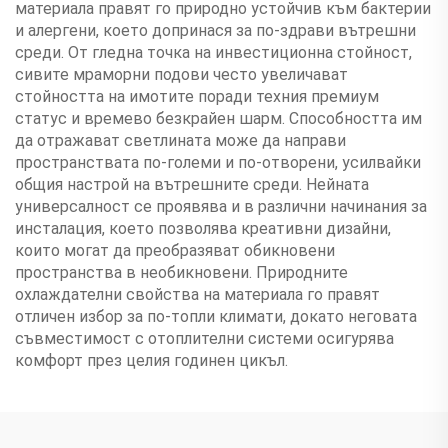
материала правят го природно устойчив към бактерии
и алергени, което допринася за по-здрави вътрешни
среди. От гледна точка на инвестиционна стойност,
сивите мраморни подови често увеличават
стойността на имотите поради техния премиум
статус и времево безкрайен шарм. Способността им
да отражават светлината може да направи
пространствата по-големи и по-отворени, усилвайки
общия настрой на вътрешните среди. Нейната
универсалност се проявява и в различни начинания за
инсталация, което позволява креативни дизайни,
които могат да преобразяват обикновени
пространства в необикновени. Природните
охлаждателни свойства на материала го правят
отличен избор за по-топли климати, докато неговата
съвместимост с отоплителни системи осигурява
комфорт през целия годинен цикъл.