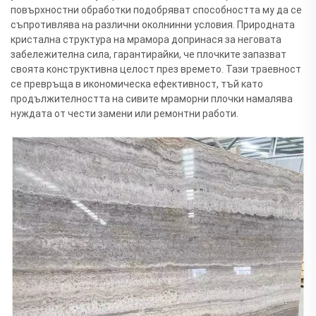
повърхностни обработки подобряват способността му да се
съпротивлява на различни околнинни условия. Природната
кристална структура на мрамора допринася за неговата
забележителна сила, гарантирайки, че плочките запазват
своята конструктивна целост през времето. Тази траевност
се превръща в икономическа ефективност, тъй като
продължителността на сивите мраморни плочки намалява
нуждата от чести замени или ремонтни работи.