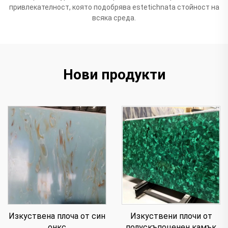
привлекателност, която подобрява estetichnata стойност на
всяка среда.
Нови продукти
Изкуствена плоча от син
Изкуствени плочи от
онкс
полускъпоценен камък