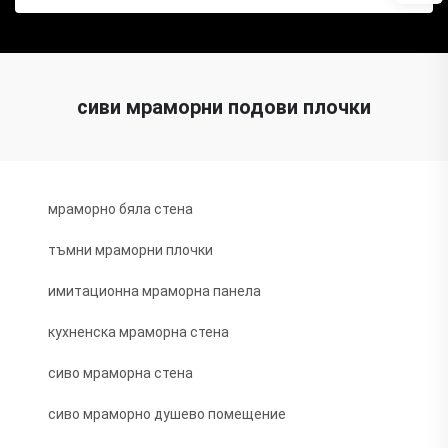
сиви мраморни подови плочки
мраморно бяла стена
тъмни мраморни плочки
имитационна мраморна панела
кухненска мраморна стена
сиво мраморна стена
сиво мраморно душево помещение