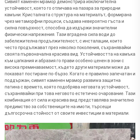
Сивият каменен мрамор демонстрира изключителна
устойчивост, която го отличава на пазара за природни
камъни. Кристалната структура на материалът, формирана
чрез метаморфни процеси, създава невероятно гъста и
силна повърхност, способна да издържи значителни
физически напрежения. Тази вградена сила води до
забележителна продължителност, с инсталации, които
често продължават през няколко поколения, съхранявайки
своята първоначална красива вид. Устойчивостта на камъка
към цапкания и абразия го прави особено ценен в зони с
висока преминаваемост, където други материали може да
показват постиране по-бързо. Когато е правилно запечатан и
поддържан, сивият каменен мрамор развиwa защитна
патина с времето, която подобрява неговата устойчивост,
съхранявайки при това неговото естетично очарование. Тази
комбинация от сила и красива вид представлява значително
предимство за собствениците на имоти, търсещи
дългосрочна стойност от своите инвестиции в материали.