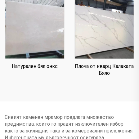
Натурален бял онкс
Плоча от кварц Калаката
Бяло
Сивият каменен мрамор предлага множество
предимства, които го правят изключителен избор
както за жилищни, така и за комерсиални приложения.
Инherентната му дълговечност осигурява