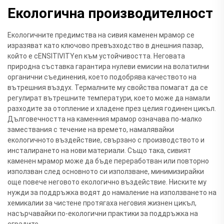
Екологична производителност
Екологичните предимства на сивия каменен мрамор се
изразяват като ключово превъзходство в днешния пазар,
който е сENSITIVITYen към устойчивостта. Неговата
природна съставка гарантира нулеви емисии на волатилни
органични съединения, което подобрява качеството на
вътрешния въздух. Термалните му свойства помагат да се
регулират вътрешните температури, което може да намали
разходите за отопление и хладене през целия годинен цикъл.
Дълговечността на каменния мрамор означава по-малко
замествания с течение на времето, намалявайки
екологичното въздействие, свързано с производството и
инсталирането на нови материали. Също така, сивият
каменен мрамор може да бъде переработван или повторно
използван след основното си използване, минимизирайки
още повече неговото екологично въздействие. Ниските му
нужди за поддръжка водят до намаление на използването на
хемикалии за чистене протягаха неговия жизнен цикъл,
насърчавайки по-екологични практики за поддръжка на
сградите.