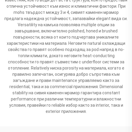
отлична устойчивост към износ и климатични фактори. При
mohs твърдост между 3 и 4, сивият каменен мрамор
предлага надеждна устойчивост, запазвайки elegant вида си.
Versatility на камъка позволява multiple опции за
завършване, включително polished, honed и brushed
повърхности, всяка от които подчертава уникалните
характеристики на материала. Неговите natural охлаждащи
свойства го правят особено подходящ за pod напред в по-
топли климати, докато неговите heat-conducting
способности го правят съвместим с underfloor системи за
отопление. Relatively ниска porosity на материала, когато е
правилно запечатан, осигурява добро съпротива към
загъждане и прави maintenance управляемо както за
residential, така и за commercial приложения. Dimensional
stability на сивия каменен мрамор гарантира constant
performance при различни температурни и влажностни
условия, правейки го reliable избор както за interior, така и
exterior приложения.