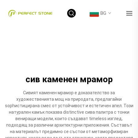
BG
сив каменен мрамор
Сивият каменен мрамор е доказателство за
художественията мощ на природата, предлагайки
sophистицирана смес от устойчивост и естетичен апел. Този
натурален камък показва distinctive сива палитра с тонки
вениращи модели, които създават timeless изглед,
подходящ за различни архитектурни приложения. Съставът
на материалът предимно се състои от метаморфизиран
известняк, което води до гъста структура, която предоставя