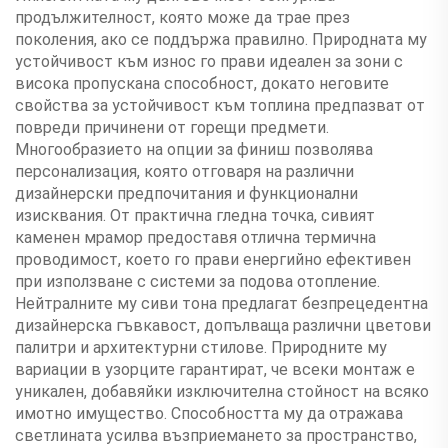
продължителност, която може да трае през
поколения, ако се поддържа правилно. Природната му
устойчивост към износ го прави идеален за зони с
висока пропускана способност, докато неговите
свойства за устойчивост към топлина предпазват от
повреди причинени от горещи предмети.
Многообразието на опции за финиш позволява
персонализация, която отговаря на различни
дизайнерски предпочитания и функционални
изисквания. От практична гледна точка, сивият
каменен мрамор предоставя отлична термична
проводимост, което го прави енергийно ефективен
при използване с системи за подова отопление.
Нейтралните му сиви тона предлагат безпрецедентна
дизайнерска гъвкавост, допълваща различни цветови
палитри и архитектурни стилове. Природните му
вариации в узорците гарантират, че всеки монтаж е
уникален, добавяйки изключителна стойност на всяко
имотно имущество. Способността му да отражава
светлината усилва възприемането за пространство,