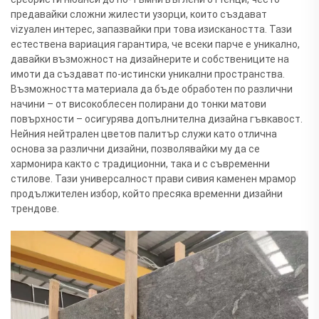
предавайки сложни жилести узорци, които създават
vizуален интерес, запазвайки при това изискаността. Тази
естествена вариация гарантира, че всеки парче е уникално,
давайки възможност на дизайнерите и собствениците на
имоти да създават по-истински уникални пространства.
Възможността материала да бъде обработен по различни
начини – от високоблесен полирани до тонки матови
повърхности – осигурява допълнителна дизайна гъвкавост.
Нейния нейтрален цветов палитър служи като отлична
основа за различни дизайни, позволявайки му да се
хармонира както с традиционни, така и с съвременни
стилове. Тази универсалност прави сивия каменен мрамор
продължителен избор, който пресяка временни дизайни
трендове.