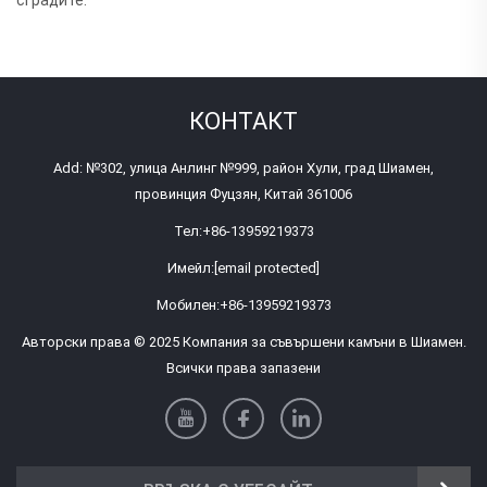
КОНТАКТ
Add: №302, улица Анлинг №999, район Хули, град Шиамен,
провинция Фуцзян, Китай 361006
Тел:
+86-13959219373
Имейл:
[email protected]
Мобилен:
+86-13959219373
Авторски права © 2025 Компания за съвършени камъни в Шиамен.
Всички права запазени