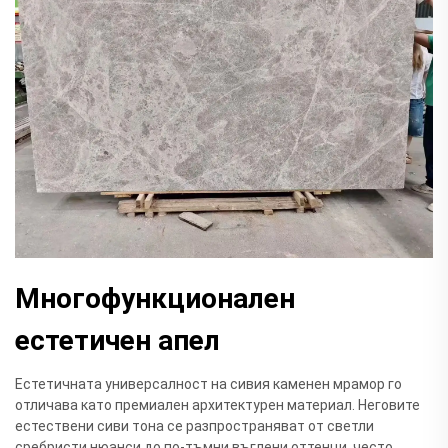
Многофункционален
естетичен апел
Естетичната универсалност на сивия каменен мрамор го
отличава като премиален архитектурен материал. Неговите
естествени сиви тона се разпространяват от светли
сребристи нюанси до по-тъмни въглени оттенци, често