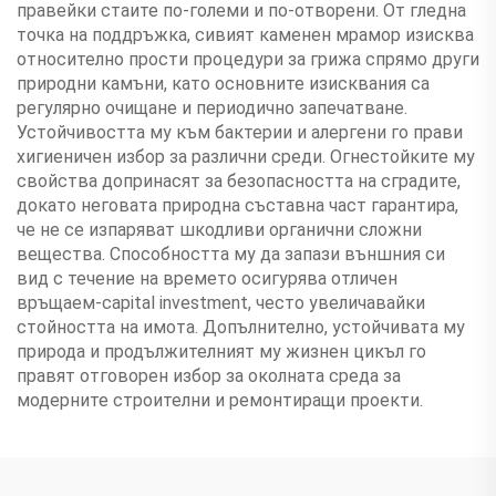
правейки стаите по-големи и по-отворени. От гледна
точка на поддръжка, сивият каменен мрамор изисква
относително прости процедури за грижа спрямо други
природни камъни, като основните изисквания са
регулярно очищане и периодично запечатване.
Устойчивостта му към бактерии и алергени го прави
хигиеничен избор за различни среди. Огнестойките му
свойства допринасят за безопасността на сградите,
докато неговата природна съставна част гарантира,
че не се изпаряват шкодливи органични сложни
вещества. Способността му да запази външния си
вид с течение на времето осигурява отличен
връщаем-capital investment, често увеличавайки
стойността на имота. Допълнително, устойчивата му
природа и продължителният му жизнен цикъл го
правят отговорен избор за околната среда за
модерните строителни и ремонтиращи проекти.