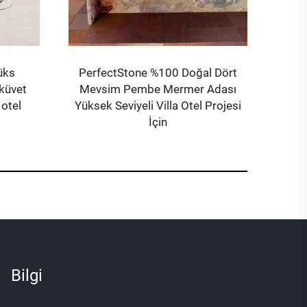
üks
PerfectStone %100 Doğal Dört
küvet
Mevsim Pembe Mermer Adası
 otel
Yüksek Seviyeli Villa Otel Projesi
İçin
Bilgi