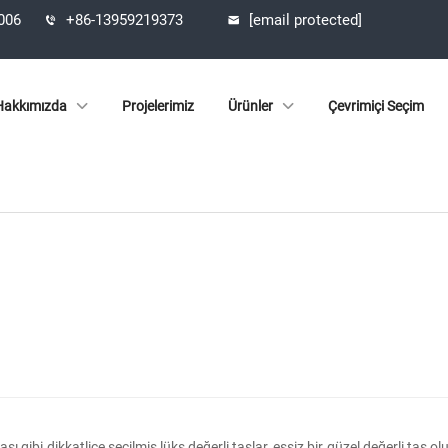
1006
+86-13959219373
[email protected]
Hakkımızda
Projelerimiz
Ürünler
Çevrimiçi Seçim
PROJELERIMIZ
gibi dikkatlice seçilmiş lüks değerli taşlar, eşsiz bir güzel değerli taş oluşt