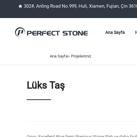
302#, Anling Road No.999, Huli, Xiamen, Fujian, Çin 36
Ana Sayfa
Ana Sayfa>
Projelerimiz
Lüks Taş
Onyx, Excellent Blue Semi Precious Stone Slab ve daha fazlası 