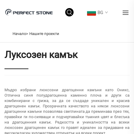
BG
НАШИТЕ ПРОЕКТИ
Начало>
Нашите проекти
Луксозен камък
Мъдро избрани люксозни драгоценни камъни като Оникс,
Отлична синя полудрагоценна каменно плоча и други са
комбинирани с грижа, за да се създаде уникален и красив
драгоценен камък. Прозрачната качеството на някои люксозни
драгоценни камъни позволява светлината да преминава през тях,
правейки ги по-сияващи и подчертавайки тъмния цвят и блесъка
на драгоценния камък. Редкостта и уникалността на всеки
люксозен драгоценен камък го правят идеален за придаване на
висококласен художествен отпечатък на всеки проект.