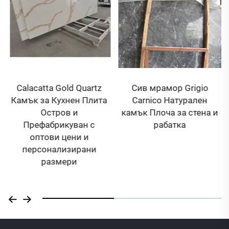
Calacatta Gold Quartz
Сив мрамор Grigio
Камък за Кухнен Плита
Carnico Натурален
Остров и
камък Плоча за стена и
Префабрикуван с
рабатка
оптови цени и
персонализирани
размери