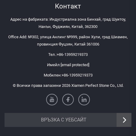
Контакт
Адрес на фабриката: Индустриална зона Бинхай, град Шуитоу,
Нанън, Фуджиян, Китай, 362300
Office Add: №302, улица Анлинг №999, район Хули, град Шиамен,
провинция Фуцзян, Китай 361006
Тел.:
+86-13959219373
Имейл:
[email protected]
Мобилен:
+86-13959219373
© Всички права запазени 2026 Xiamen Perfect Stone Co., Ltd.
ВРЪЗКА С УЕБСАЙТ