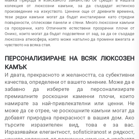
Майка Природа и изисканото занаятство се срещат в нашата
колекция от люксозни камъни, за да създадат истинско
произведение на изкуството. Ценени още от древните времена,
тези редки камъни могат да бъдат инсталирани като стредни
повърхности, сплескови панели и стени. Много люксозни камъни
са прозрачни, като Отличните естествени прозрачни плочи от
Оникс, които могат да бъдат подсветени от зад, за да се създаде
люксозна атмосфера, която може напълно да промени вжегата и
чувството на всяка стая.
ПЕРСОНАЛИЗИРАНЕ НА ВСЯК ЛЮКСОЗЕН
КАМЪК
И двата, прекрасното и желаността, са субективни
качества, определени от вашето мнение. Може да е
забавно да изберете да персонализирате
премиалните роскошни каменни плочи, които
намирате за най-привлекателни или ценни. Не
може да се отрее, че роскошните камъни могат да
добавят природна прекрасност в вашия дом. Ако
търсите изразителен вид, това е за вас.
Изразявайки елегантност, sofisticiranost и рядкост,