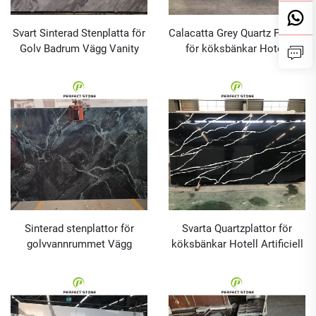
Svart Sinterad Stenplatta för
Calacatta Grey Quartz Plattor
Golv Badrum Vägg Vanity
för köksbänkar Hotell
och Köksbänk
Artificiell Quartzplatta
Sinterad stenplattor för
Svarta Quartzplattor för
golvvannrummet Vägg
köksbänkar Hotell Artificiell
Vanity och Köksbänk
Quartzplatta