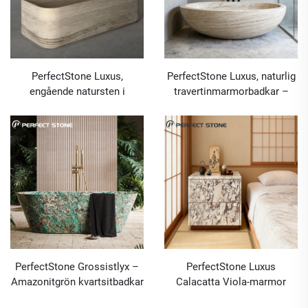
PerfectStone Luxus,
PerfectStone Luxus, naturlig
engående natursten i
travertinmarmorbadkar –
silverfärgad travertin för
design för hotellprojekt och
badkar – design för
byggprojekt
inredningsprojekt
PerfectStone Grossistlyx –
PerfectStone Luxus
Amazonitgrön kvartsitbadkar
Calacatta Viola-marmor
för moderna högklassiga
sängbord för moderna