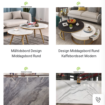
villahotellprojekt
högklassiga villaprojekt och
hotell
Måltidsbord Design
Design Middagsbord Rund
Middagsbord Rund
Kaffebordsset Modern
Kaffebordsset Modern
Möbel Grå Sinterad Sten
Möbel Grå Sinterad Sten
Måltidsbord och Stolar