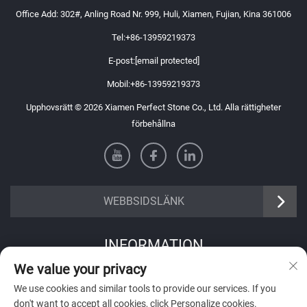
Office Add: 302#, Anling Road Nr. 999, Huli, Xiamen, Fujian, Kina 361006
Tel:
+86-13959219373
E-post:
[email protected]
Mobil:
+86-13959219373
Upphovsrätt © 2026 Xiamen Perfect Stone Co., Ltd. Alla rättigheter
förbehållna
WEBBSIDSLÄNK
INFORMATION
We value your privacy
Registrera dig för att få vårt veckovisa nyhetsbrev
We use cookies and similar tools to provide our services. If you
don't want to accept all cookies, click Personalize cookies.