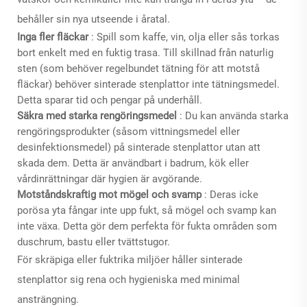
behåller sin nya utseende i åratal.
Inga fler fläckar
: Spill som kaffe, vin, olja eller sås torkas
bort enkelt med en fuktig trasa. Till skillnad från naturlig
sten (som behöver regelbundet tätning för att motstå
fläckar) behöver sinterade stenplattor inte tätningsmedel.
Detta sparar tid och pengar på underhåll.
Säkra med starka rengöringsmedel
: Du kan använda starka
rengöringsprodukter (såsom vittningsmedel eller
desinfektionsmedel) på sinterade stenplattor utan att
skada dem. Detta är användbart i badrum, kök eller
vårdinrättningar där hygien är avgörande.
Motståndskraftig mot mögel och svamp
: Deras icke
porösa yta fångar inte upp fukt, så mögel och svamp kan
inte växa. Detta gör dem perfekta för fukta områden som
duschrum, bastu eller tvättstugor.
För skräpiga eller fuktrika miljöer håller sinterade
stenplattor sig rena och hygieniska med minimal
ansträngning.