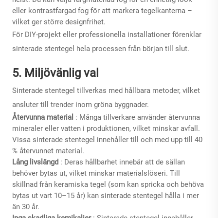
eller kontrastfargad fog för att markera tegelkanterna –
vilket ger större designfrihet.
För DIY-projekt eller professionella installationer förenklar
sinterade stentegel hela processen från början till slut.
5. Miljövänlig val
Sinterade stentegel tillverkas med hållbara metoder, vilket
ansluter till trender inom gröna byggnader.
Återvunna material
: Många tillverkare använder återvunna
mineraler eller vatten i produktionen, vilket minskar avfall.
Vissa sinterade stentegel innehåller till och med upp till 40
% återvunnet material.
Lång livslängd
: Deras hållbarhet innebär att de sällan
behöver bytas ut, vilket minskar materialslöseri. Till
skillnad från keramiska tegel (som kan spricka och behöva
bytas ut vart 10–15 år) kan sinterade stentegel hålla i mer
än 30 år.
Inga skadliga kemikalier
: Sinterade stentegel innehåller