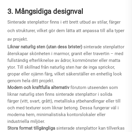
3. Mångsidiga designval
Sinterade stenplattor finns i ett brett utbud av stilar, färger
och strukturer, vilket gör dem lätta att anpassa till alla typer
av projekt.
Liknar naturlig sten (utan dess brister)
sinterade stenplattor
återskapar skönheten i marmor, granit eller travertin – med
fullständig efterliknelse av ådror, kornmönster eller matta
ytor. Till skillnad från naturlig sten har de inga sprickor,
gropar eller ojämn färg, vilket säkerställer en enhetlig look
genom hela ditt projekt.
Modern och kraftfulla alternativ
förutom utseenden som
liknar naturlig sten finns sinterade stenplattor i solida
färger (vitt, svart, grått), metalliska ytbehandlingar eller till
och med texturer som liknar betong. Dessa fungerar väl i
moderna hem, minimalistiska kontorslokaler eller
industriella miljöer.
Stora format tillgängliga
sinterade stenplattor kan tillverkas