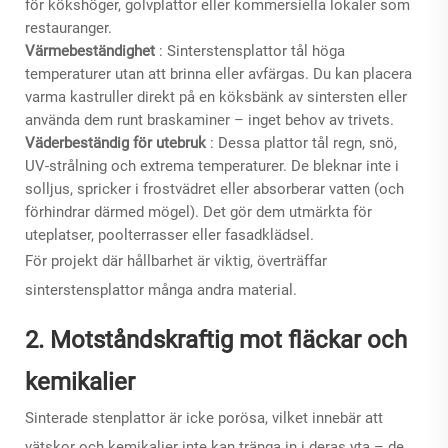
för kökshöger, golvplattor eller kommersiella lokaler som
restauranger.
Värmebeständighet
: Sinterstensplattor tål höga
temperaturer utan att brinna eller avfärgas. Du kan placera
varma kastruller direkt på en köksbänk av sintersten eller
använda dem runt braskaminer – inget behov av trivets.
Väderbeständig för utebruk
: Dessa plattor tål regn, snö,
UV-strålning och extrema temperaturer. De bleknar inte i
solljus, spricker i frostvädret eller absorberar vatten (och
förhindrar därmed mögel). Det gör dem utmärkta för
uteplatser, poolterrasser eller fasadklädsel.
För projekt där hållbarhet är viktig, överträffar
sinterstensplattor många andra material.
2. Motståndskraftig mot fläckar och
kemikalier
Sinterade stenplattor är icke porösa, vilket innebär att
vätskor och kemikalier inte kan tränga in i deras yta – de