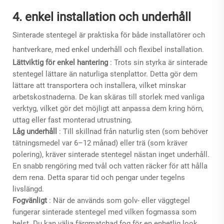
4. enkel installation och underhåll
Sinterade stentegel är praktiska för både installatörer och
hantverkare, med enkel underhåll och flexibel installation.
Lättviktig för enkel hantering
: Trots sin styrka är sinterade
stentegel lättare än naturliga stenplattor. Detta gör dem
lättare att transportera och installera, vilket minskar
arbetskostnaderna. De kan skäras till storlek med vanliga
verktyg, vilket gör det möjligt att anpassa dem kring hörn,
uttag eller fast monterad utrustning.
Låg underhåll
: Till skillnad från naturlig sten (som behöver
tätningsmedel var 6–12 månad) eller trä (som kräver
polering), kräver sinterade stentegel nästan inget underhåll.
En snabb rengöring med tvål och vatten räcker för att hålla
dem rena. Detta sparar tid och pengar under tegelns
livslängd.
Fogvänligt
: När de används som golv- eller väggtegel
fungerar sinterade stentegel med vilken fogmassa som
helst. Du kan välja färgmatchad fog för en enhetlig look