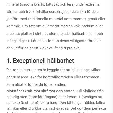
mineral (såsom kvarts, fältspat och lera) under extrema
värme- och tryckförhållanden, erbjuder de unika fördelar
jämfört med traditionella material som marmor, granit eller
keramik. Oavsett om du arbetar med en kök, badrum eller
uteplats
plattor i sinterat sten
erbjuder hållbarhet, stil och
mångsidighet. Låt oss utforska deras viktigaste fördelar
och varför de är ett klokt val för ditt projekt.
1. Exceptionell hållbarhet
Plattor i sinterat sten är byggda för att hålla länge, vilket
gör dem idealiska för högtrafikområden eller utrymmen
som utsätts för hårda förhållanden.
Motståndskraft mot skråmor och stötar
: Till skillnad från
naturlig sten (som lätt flagnar) eller keramik (benägen att
spricka) är sinterrör extra hård. Den tål tunga möbler, fallna
tallrikar eller djurklor utan att skadas. Det gör dem perfekta