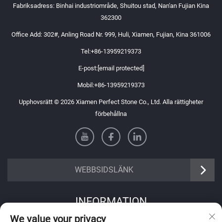
Fabriksadress: Binhai industriområde, Shuitou stad, Nan'an Fujian Kina
362300
Office Add: 302#, Anling Road Nr. 999, Huli, Xiamen, Fujian, Kina 361006
Tel:
+86-13959219373
E-post:
[email protected]
Mobil:
+86-13959219373
Upphovsrätt © 2026 Xiamen Perfect Stone Co., Ltd. Alla rättigheter
förbehållna
WEBBSIDSLÄNK
INFORMATION
We value your privacy