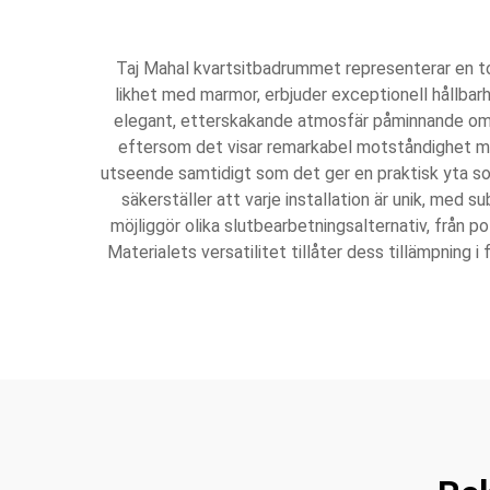
Taj Mahal kvartsitbadrummet representerar en to
likhet med marmor, erbjuder exceptionell hållbar
elegant, etterskakande atmosfär påminnande om 
eftersom det visar remarkabel motståndighet mot
utseende samtidigt som det ger en praktisk yta s
säkerställer att varje installation är unik, med s
möjliggör olika slutbearbetningsalternativ, från p
Materialets versatilitet tillåter dess tillämpning