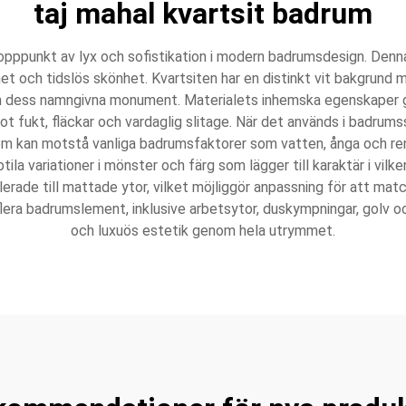
taj mahal kvartsit badrum
pppunkt av lyx och sofistikation i modern badrumsdesign. Denna 
het och tidslös skönhet. Kvartsiten har en distinkt vit bakgru
dess namngivna monument. Materialets inhemska egenskaper gör 
 fukt, fläckar och vardaglig slitage. När det används i badrums
om kan motstå vanliga badrumsfaktorer som vatten, ånga och re
ubtila variationer i mönster och färg som lägger till karaktär i v
olerade till mattade ytor, vilket möjliggör anpassning för att ma
 i flera badrumslement, inklusive arbetsytor, duskympningar, go
och luxuös estetik genom hela utrymmet.