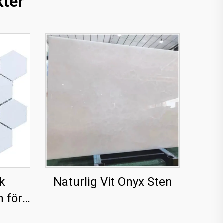
ter
k
Naturlig Vit Onyx Sten
h för