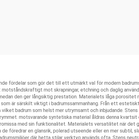
de fördelar som gör det till ett utmärkt val för modern badrum
t motståndskraftigt mot skrapningar, etchning och daglig användn
medan den ger långsiktig prestation. Materialets låga porositet 
t som är särskilt viktigt i badrumssammanhang. Från ett estetisk
ilket badrum som helst mer utrymsamt och inbjudande. Stens natur
ill utrymmet. motsvarande syntetiska material åldras denna kvarts
romissa med sin funktionalitet. Materialets versatilitet när det g
de föredrar en glansrik, polerad utseende eller en mer subtil, s
drumsmiljöer där hetta stilar verktyg används ofta. Stens neut