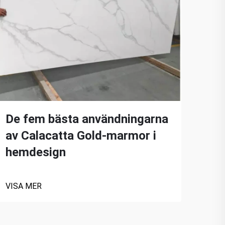
De fem bästa användningarna
Fö
av Calacatta Gold-marmor i
Cal
hemdesign
VISA
VISA MER