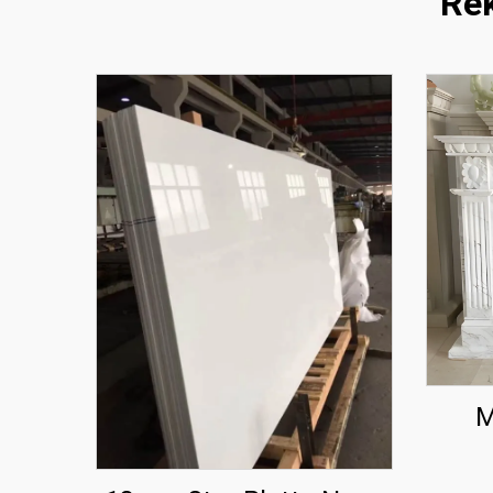
Rek
M