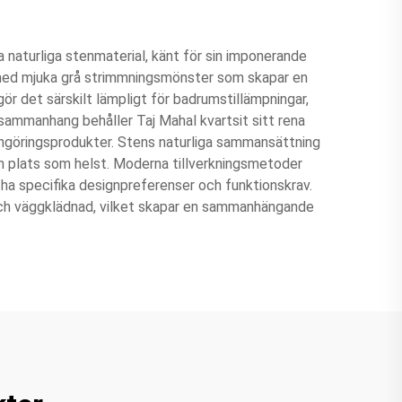
naturliga stenmaterial, känt för sin imponerande
nd med mjuka grå strimmningsmönster som skapar en
det särskilt lämpligt för badrumstillämpningar,
sammanhang behåller Taj Mahal kvartsit sitt rena
ngöringsprodukter. Stens naturliga sammansättning
ilken plats som helst. Moderna tillverkningsmetoder
tcha specifika designpreferenser och funktionskrav.
lv och väggklädnad, vilket skapar en sammanhängande