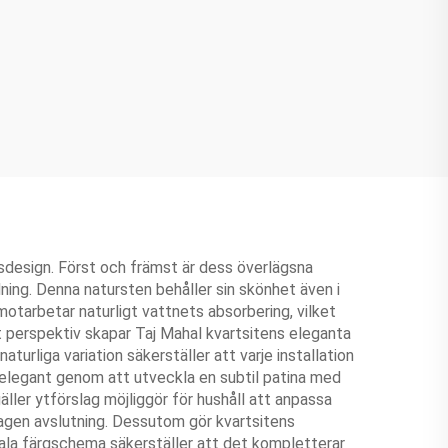
sdesign. Först och främst är dess överlägsna
ing. Denna natursten behåller sin skönhet även i
motarbetar naturligt vattnets absorbering, vilket
t perspektiv skapar Taj Mahal kvartsitens eleganta
liga variation säkerställer att varje installation
it elegant genom att utveckla en subtil patina med
äller ytförslag möjliggör för hushåll att anpassa
lagen avslutning. Dessutom gör kvartsitens
rala färgschema säkerställer att det kompletterar