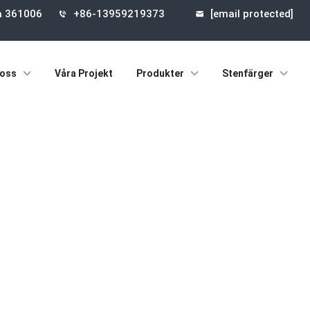
na 361006
+86-13959219373
[email protected]
oss
Våra Projekt
Produkter
Stenfärger