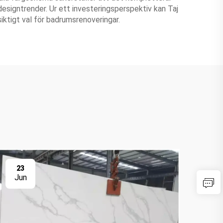
i designtrender. Ur ett investeringsperspektiv kan Taj
siktigt val för badrumsrenoveringar.
23
2
Jun
Ju