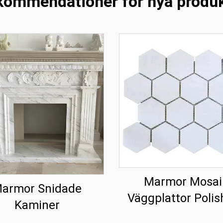
ommendationer för nya produk
Marmor Mosai
armor Snidade
Väggplattor Polis
Kaminer
Villa