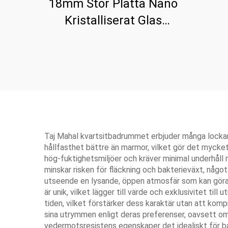
18mm Stor Platta Nano
Kristalliserat Glas
Stenpanel För Bänkskiva
Taj Mahal kvartsitbadrummet erbjuder många lockan
hållfasthet bättre än marmor, vilket gör det mycke
hög-fuktighetsmiljöer och kräver minimal underhåll 
minskar risken för fläckning och bakterieväxt, någo
utseende en lysande, öppen atmosfär som kan göra v
är unik, vilket lägger till värde och exklusivitet t
tiden, vilket förstärker dess karaktär utan att komp
sina utrymmen enligt deras preferenser, oavsett om 
vedermotsresistens egenskaper det idealiskt för ba