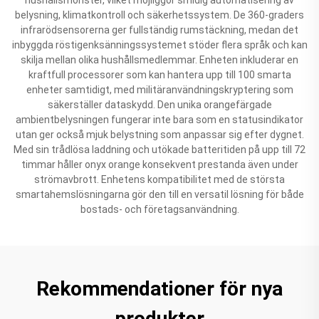
belysning, klimatkontroll och säkerhetssystem. De 360-graders
infrarödsensorerna ger fullständig rumstäckning, medan det
inbyggda röstigenksänningssystemet stöder flera språk och kan
skilja mellan olika hushållsmedlemmar. Enheten inkluderar en
kraftfull processorer som kan hantera upp till 100 smarta
enheter samtidigt, med militäranvändningskryptering som
säkerställer dataskydd. Den unika orangefärgade
ambientbelysningen fungerar inte bara som en statusindikator
utan ger också mjuk belystning som anpassar sig efter dygnet.
Med sin trådlösa laddning och utökade batteritiden på upp till 72
timmar håller onyx orange konsekvent prestanda även under
strömavbrott. Enhetens kompatibilitet med de största
smartahemslösningarna gör den till en versatil lösning för både
bostads- och företagsanvändning.
Rekommendationer för nya
produkter