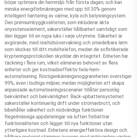
börjar optimera din hemmiljö från första dagen, och kan
minska energiförbrukningen med upp till 30% genom
intelligent hantering av värme, kyla och belysningsystem.
Den premiumbyggkvaliteten, som inkluderar äkta
onyxstenselement, säkerställer hållbarhet samtidigt som
den lägger till en nypa luks i varje utrymme. Säkerhet är
avgörande, med realtidsövervakning och omedelbara larm
som skickas till ditt mobiltelefon, medan de sofistikerade
krypteringsprotokollen skyddar din integritet. Enheten har
täckning i flera rum, vilket elimineras behovet av flera
enheter och ger kostnadseffektiv hela-hem-
automatisering. Röstigenkänningsnoggrannheten överstiger
99%, även i bullriga miljöer, medan möjligheten att skapa
anpassade automatiseringsscenarier tillåter personlig
bekvämhet och bekvämlighet. Back-upbatterisystemet
säkerställer kontinuerlig drift under strömavbrott, och
bibehåller säkerhet och nödvändiga funktioner.
Regelmässiga uppdateringar via luften förbättrar
funktionaliteten och lägger till nya funktioner utan
ytterligare kostnad. Enhetens energieffektiva design och
hållbara material stämmer överens med miljövänliga värden,