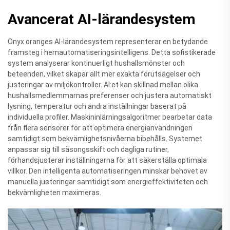
Avancerat AI-lärandesystem
Onyx oranges AI-lärandesystem representerar en betydande
framsteg i hemautomatiseringsintelligens. Detta sofistikerade
system analyserar kontinuerligt hushallsmönster och
beteenden, vilket skapar allt mer exakta förutsägelser och
justeringar av miljökontroller. AI:et kan skillnad mellan olika
hushallsmedlemmarnas preferenser och justera automatiskt
lysning, temperatur och andra inställningar baserat på
individuella profiler. Maskininlärningsalgoritmer bearbetar data
från flera sensorer för att optimera energianvändningen
samtidigt som bekvämlighetsnivåerna bibehålls. Systemet
anpassar sig till säsongsskift och dagliga rutiner,
förhandsjusterar inställningarna för att säkerställa optimala
villkor. Den intelligenta automatiseringen minskar behovet av
manuella justeringar samtidigt som energieffektiviteten och
bekvämligheten maximeras.