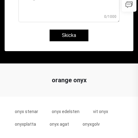
0/1000
Skicka
orange onyx
onyx stenar
onyx edelsten
vit onyx
onyxplatta
onyx agat
onyxgolv