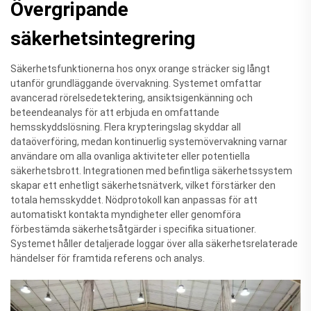
Övergripande
säkerhetsintegrering
Säkerhetsfunktionerna hos onyx orange sträcker sig långt
utanför grundläggande övervakning. Systemet omfattar
avancerad rörelsedetektering, ansiktsigenkänning och
beteendeanalys för att erbjuda en omfattande
hemsskyddslösning. Flera krypteringslag skyddar all
dataöverföring, medan kontinuerlig systemövervakning varnar
användare om alla ovanliga aktiviteter eller potentiella
säkerhetsbrott. Integrationen med befintliga säkerhetssystem
skapar ett enhetligt säkerhetsnätverk, vilket förstärker den
totala hemsskyddet. Nödprotokoll kan anpassas för att
automatiskt kontakta myndigheter eller genomföra
förbestämda säkerhetsåtgärder i specifika situationer.
Systemet håller detaljerade loggar över alla säkerhetsrelaterade
händelser för framtida referens och analys.