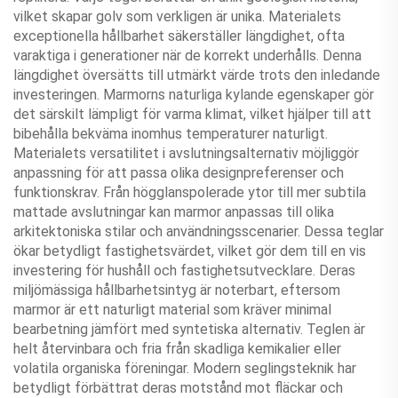
vilket skapar golv som verkligen är unika. Materialets
exceptionella hållbarhet säkerställer längdighet, ofta
varaktiga i generationer när de korrekt underhålls. Denna
längdighet översätts till utmärkt värde trots den inledande
investeringen. Marmorns naturliga kylande egenskaper gör
det särskilt lämpligt för varma klimat, vilket hjälper till att
bibehålla bekväma inomhus temperaturer naturligt.
Materialets versatilitet i avslutningsalternativ möjliggör
anpassning för att passa olika designpreferenser och
funktionskrav. Från högglanspolerade ytor till mer subtila
mattade avslutningar kan marmor anpassas till olika
arkitektoniska stilar och användningsscenarier. Dessa teglar
ökar betydligt fastighetsvärdet, vilket gör dem till en vis
investering för hushåll och fastighetsutvecklare. Deras
miljömässiga hållbarhetsintyg är noterbart, eftersom
marmor är ett naturligt material som kräver minimal
bearbetning jämfört med syntetiska alternativ. Teglen är
helt återvinbara och fria från skadliga kemikalier eller
volatila organiska föreningar. Modern seglingsteknik har
betydligt förbättrat deras motstånd mot fläckar och