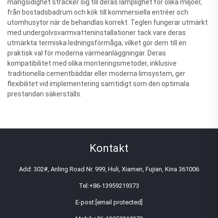
mångsidighet sträcker sig till deras lämplighet för olika miljöer,
från bostadsbadrum och kök till kommersiella entréer och
utomhusytor när de behandlas korrekt. Teglen fungerar utmärkt
med undergolvsvarmvatteninstallationer tack vare deras
utmärkta termiska ledningsförmåga, vilket gör dem till en
praktisk val för moderna värmeanläggningar. Deras
kompatibilitet med olika monteringsmetoder, inklusive
traditionella cementbäddar eller moderna limsystem, ger
flexibilitet vid implementering samtidigt som den optimala
prestandan säkerställs.
Kontakt
Add: 302#, Anling Road Nr. 999, Huli, Xiamen, Fujian, Kina 361006
Tel:
+86-13959219373
E-post:
[email protected]