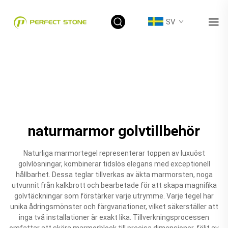
SV
naturmarmor golvtillbehör
Naturliga marmortegel representerar toppen av luxuöst
golvlösningar, kombinerar tidslös elegans med exceptionell
hållbarhet. Dessa teglar tillverkas av äkta marmorsten, noga
utvunnit från kalkbrott och bearbetade för att skapa magnifika
golvtäckningar som förstärker varje utrymme. Varje tegel har
unika ådringsmönster och färgvariationer, vilket säkerställer att
inga två installationer är exakt lika. Tillverkningsprocessen
omfattar att skära marmorblock till precisa dimensioner, följt av