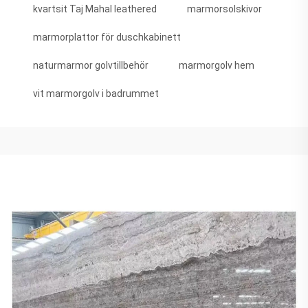
kvartsit Taj Mahal leathered
marmorsolskivor
marmorplattor för duschkabinett
naturmarmor golvtillbehör
marmorgolv hem
vit marmorgolv i badrummet