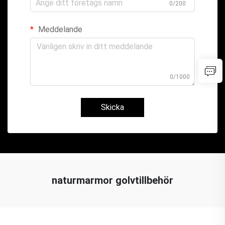
0/200
Meddelande
0/1000
Skicka
naturmarmor golvtillbehör