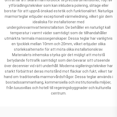
ytförädlingstekniker som kan inkludera polering, slitage eller
borstar för att uppnå önskad estetik och funktionalitet. Naturliga
marmorteglar erbjuder exceptionell värmeledning, vilket gör dem
idealiska för installationer med
undergolvsvarmvatteninstallation. De behåller en naturligt kall
temperatur i varmt väder samtidigt som de tillhandahåller
utmärkta termala masssegenskaper. Dessa teglar har vanligtvis
en tjocklek mellan 10mm och 20mm, vilket erbjuder olika
storleksalternativ för att möta olika installationskrav.
Materialets inhemska styrka gör det möjligt att motstå
betydande fottrafik samtidigt som den bevarar sitt utseende
över decennier vid rätt underhåll. Moderna sigilleringstekniker har
starkt förbättrat deras motstånd mot fläckar och fukt, vilket tar
hand om traditionella marmorvårdsfrågor. Dessa teglar används i
bostadssammanhang, kommersiella och institutionella miljöer,
från luxusvillas och hotell till regeringsbyggnader och kulturella
centrum.