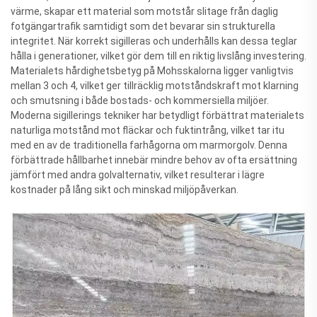
värme, skapar ett material som motstår slitage från daglig
fotgängartrafik samtidigt som det bevarar sin strukturella
integritet. När korrekt sigilleras och underhålls kan dessa teglar
hålla i generationer, vilket gör dem till en riktig livslång investering.
Materialets hårdighetsbetyg på Mohsskalorna ligger vanligtvis
mellan 3 och 4, vilket ger tillräcklig motståndskraft mot klarning
och smutsning i både bostads- och kommersiella miljöer.
Moderna sigillerings tekniker har betydligt förbättrat materialets
naturliga motstånd mot fläckar och fuktintrång, vilket tar itu
med en av de traditionella farhågorna om marmorgolv. Denna
förbättrade hållbarhet innebär mindre behov av ofta ersättning
jämfört med andra golvalternativ, vilket resulterar i lägre
kostnader på lång sikt och minskad miljöpåverkan.