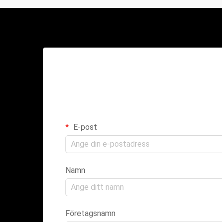
E-post
Namn
Företagsnamn