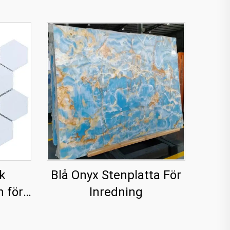
k
Blå Onyx Stenplatta För
h för
Inredning