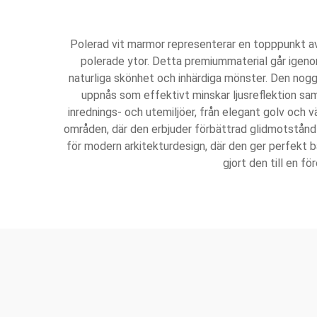
Polerad vit marmor representerar en topppunkt av na
polerade ytor. Detta premiummaterial går igeno
naturliga skönhet och inhärdiga mönster. Den noggr
uppnås som effektivt minskar ljusreflektion sam
inrednings- och utemiljöer, från elegant golv och v
områden, där den erbjuder förbättrad glidmotstånd 
för modern arkitekturdesign, där den ger perfekt 
gjort den till en f