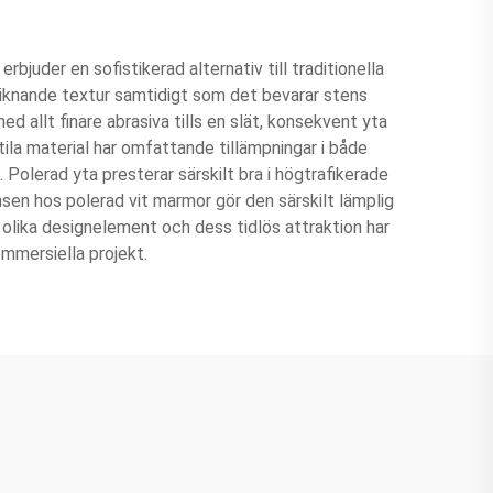
bjuder en sofistikerad alternativ till traditionella
liknande textur samtidigt som det bevarar stens
 allt finare abrasiva tills en slät, konsekvent yta
ila material har omfattande tillämpningar i både
 Polerad yta presterar särskilt bra i högtrafikerade
sen hos polerad vit marmor gör den särskilt lämplig
olika designelement och dess tidlös attraktion har
ommersiella projekt.