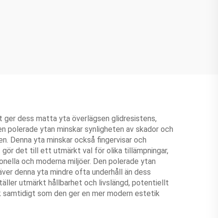
st ger dess matta yta överlägsen glidresistens,
Den polerade ytan minskar synligheten av skador och
den. Denna yta minskar också fingervisar och
r det till ett utmärkt val för olika tillämpningar,
itionella och moderna miljöer. Den polerade ytan
räver denna yta mindre ofta underhåll än dess
ller utmärkt hållbarhet och livslängd, potentiellt
tik samtidigt som den ger en mer modern estetik