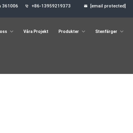
na 361006
+86-13959219373
[email protected]
oss
Våra Projekt
Produkter
Stenfärger