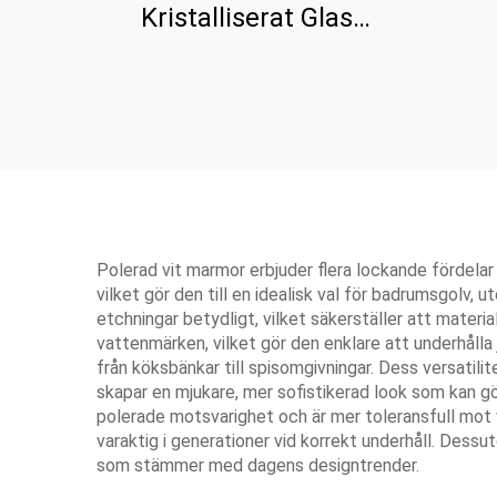
Kristalliserat Glas
Stenpanel För Bänkskiva
Polerad vit marmor erbjuder flera lockande fördelar
vilket gör den till en idealisk val för badrumsgolv
etchningar betydligt, vilket säkerställer att materi
vattenmärken, vilket gör den enklare att underhålla 
från köksbänkar till spisomgivningar. Dess versatilit
skapar en mjukare, mer sofistikerad look som kan gö
polerade motsvarighet och är mer toleransfull mot v
varaktig i generationer vid korrekt underhåll. Dess
som stämmer med dagens designtrender.