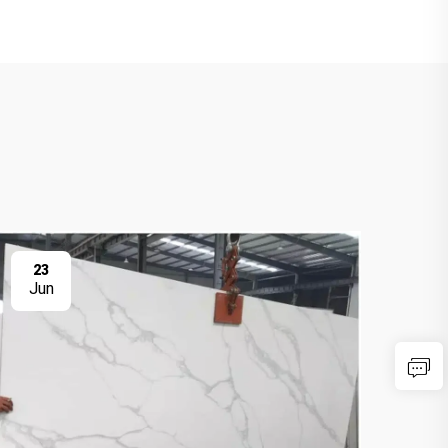
23
2
Jun
Ju