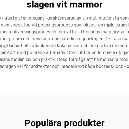
slagen vit marmor
turlig sten elegans, karakteriserad av sin slät, matta yta som er
m en specialiserad poleringsprocess som skapar en mjuk, satins
anna tillverkningsprocessen omfattar att grindas marmorytan med
tidigt som den bevarar stens naturliga egenskaper. Detta versat
äggklädnad till sofistikerade köksbänkar och dekorativa element.
jämfört med polerade alternativ. Den subtila, underdrivna elegan
balans mellan lux och praktik. Dess förmåga att harmonisera med 
öredragen val för arkitekter och inredare vid både bostads- och k
Populära produkter