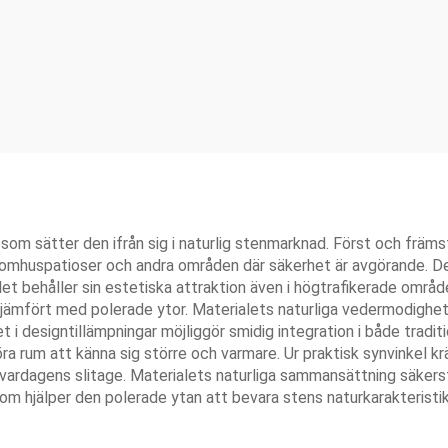
 som sätter den ifrån sig i naturlig stenmarknad. Först och främ
, utomhuspatioser och andra områden där säkerhet är avgörande. 
alet behåller sin estetiska attraktion även i högtrafikerade områ
jämfört med polerade ytor. Materialets naturliga vedermodighet gö
et i designtillämpningar möjliggör smidig integration i både trad
ra rum att känna sig större och varmare. Ur praktisk synvinkel k
ardagens slitage. Materialets naturliga sammansättning säkerstä
utom hjälper den polerade ytan att bevara stens naturkarakteris