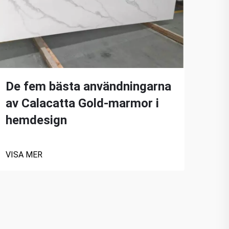
De fem bästa användningarna
Fö
av Calacatta Gold-marmor i
Cal
hemdesign
VISA
VISA MER