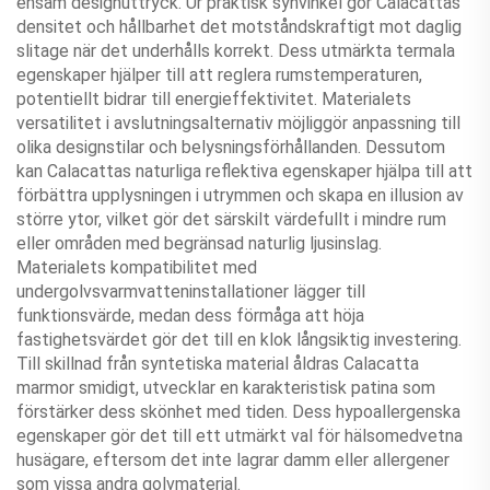
ensam designuttryck. Ur praktisk synvinkel gör Calacattas
densitet och hållbarhet det motståndskraftigt mot daglig
slitage när det underhålls korrekt. Dess utmärkta termala
egenskaper hjälper till att reglera rumstemperaturen,
potentiellt bidrar till energieffektivitet. Materialets
versatilitet i avslutningsalternativ möjliggör anpassning till
olika designstilar och belysningsförhållanden. Dessutom
kan Calacattas naturliga reflektiva egenskaper hjälpa till att
förbättra upplysningen i utrymmen och skapa en illusion av
större ytor, vilket gör det särskilt värdefullt i mindre rum
eller områden med begränsad naturlig ljusinslag.
Materialets kompatibilitet med
undergolvsvarmvatteninstallationer lägger till
funktionsvärde, medan dess förmåga att höja
fastighetsvärdet gör det till en klok långsiktig investering.
Till skillnad från syntetiska material åldras Calacatta
marmor smidigt, utvecklar en karakteristisk patina som
förstärker dess skönhet med tiden. Dess hypoallergenska
egenskaper gör det till ett utmärkt val för hälsomedvetna
husägare, eftersom det inte lagrar damm eller allergener
som vissa andra golvmaterial.