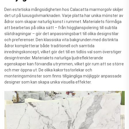
Den estetiska mångsidigheten hos Calacatta marmorgolv skiljer
det ut på luxusgolvmarknaden. Varje platta har unika mönster av
ådror som skapar naturlig konst i rummet. Materialets förmåga
att bearbetas på olika sätt – från högglanspolering till subtila
slätdragningar – gör det anpassningsbart till olika designstilar
och preferenser. Den klassiska vita bakgrunden med distinkta
ådror kompletterar både traditionell och samtida
inredningskoncept, vilket gör det till en tidlös val som överstiger
designtrender. Materialets naturliga ljudreflekterande
egenskaper kan förvandla utrymmen, vilket gör rum att se större
och mer öppna ut. De olika kakortsstorlekar och
monteringsmönster som finns tillgängliga möjliggör anpassade
designer som kan skapa unika visuella effekter.