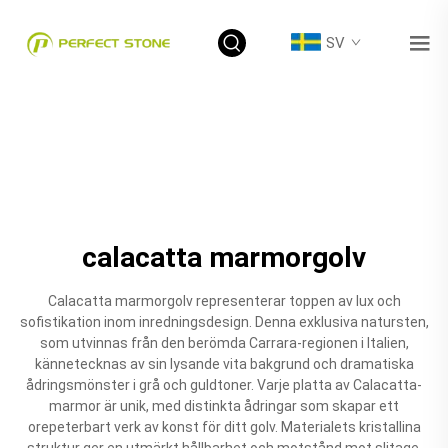
SV
calacatta marmorgolv
Calacatta marmorgolv representerar toppen av lux och
sofistikation inom inredningsdesign. Denna exklusiva natursten,
som utvinnas från den berömda Carrara-regionen i Italien,
kännetecknas av sin lysande vita bakgrund och dramatiska
ådringsmönster i grå och guldtoner. Varje platta av Calacatta-
marmor är unik, med distinkta ådringar som skapar ett
orepeterbart verk av konst för ditt golv. Materialets kristallina
struktur ger en utmärkt hållbarhet och motstånd mot slitage,