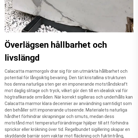
Överlägsen hållbarhet och
livslängd
Calacatta marmorgolv drar sig för sin utmärkta hållbarhet och
potential för långsiktig bevaring. Den tät kristallina strukturen
hos denna naturliga sten ger en imponerande motståndskraft
mot daglig slitage och tryck, vilket gör den till en idealisk val för
högtrafikerade områden. När korrekt sigilleras och underhålls kan
Calacatta marmor klara decennier av användning samtidigt som
den behåller sitt imponerande utseende. Materialets naturliga
hårdhet förhindrar skrapningar och smuts, medan dess
motstånd mot temperaturförändringar hjälper till att förhindra
sprickor eller krökning över tid. Regelbundet sigillering skapar en
skyddande barriär som vaktar mot fläckning och fuktintrång,