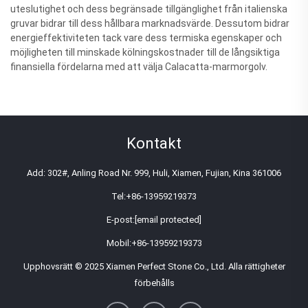
uteslutighet och dess begränsade tillgänglighet från italienska
gruvar bidrar till dess hållbara marknadsvärde. Dessutom bidrar
energieffektiviteten tack vare dess termiska egenskaper och
möjligheten till minskade kölningskostnader till de långsiktiga
finansiella fördelarna med att välja Calacatta-marmorgolv.
Kontakt
Add: 302#, Anling Road Nr. 999, Huli, Xiamen, Fujian, Kina 361006
Tel:
+86-13959219373
E-post:
[email protected]
Mobil:
+86-13959219373
Upphovsrätt © 2025 Xiamen Perfect Stone Co., Ltd. Alla rättigheter
förbehålls