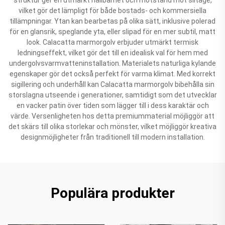
vilket gör det lämpligt för både bostads- och kommersiella
tillämpningar. Ytan kan bearbetas på olika sätt, inklusive polerad
för en glansrik, speglande yta, eller slipad för en mer subtil, matt
look. Calacatta marmorgolv erbjuder utmärkt termisk
ledningseffekt, vilket gör det till en idealisk val för hem med
undergolvsvarmvatteninstallation. Materialets naturliga kylande
egenskaper gör det också perfekt för varma klimat. Med korrekt
sigillering och underhåll kan Calacatta marmorgolv bibehålla sin
storslagna utseende i generationer, samtidigt som det utvecklar
en vacker patin över tiden som lägger till i dess karaktär och
värde. Versenligheten hos detta premiummaterial möjliggör att
det skärs till olika storlekar och mönster, vilket möjliggör kreativa
designmöjligheter från traditionell till modern installation.
Populära produkter