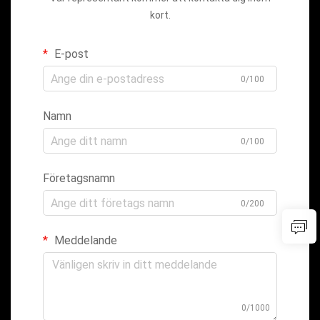
kort.
E-post
0/100
Namn
0/100
Företagsnamn
0/200
Meddelande
0/1000