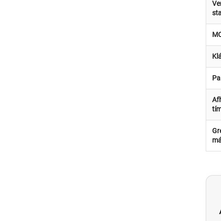
Ve
st
M
Klá
Pa
Af
tím
Gre
má