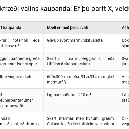
kfræði valins kaupanda: Ef þú þarft X, veld
rf kaupanda
Mælt er með þessu vali
Af h
krúr hótelhöll eða
Gleruð svört marmurskífuslétta
Dökk
ttakssvæði
sjó
ggur í baðherbergi eða
Svartur marmurveggjarflís eða
Sva
kgrunnur fyrir skápur
tilbúinn á sköpunarskífu
járn
lfgervingarverkefni
600x300 mm eða 914x914 mm glert
Ven
marmurflís
mag
ll
lágmarkspöntun á 10 m²
Lág
ófunarpantanúmer
stað
a prufusvæði
andað
Svart marmar með hvítum, gráum,
Ólí
amleiðsluafurðafrumkv
Calacatta eða kristallsteinsvalkostum
veg