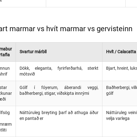
i
art marmar vs hvít marmar vs gervisteinn
mabur
Svartur márbll
Hvít / Calacatt
rtafla
nnun
Dökk, eleganta, fyrirferðarhá, sterkt
Bjart, hreint, luk
hrif
mótsvið
star
Gólf í fóyerum, áberandi veggi,
Baðherbergi, vill
tkunar
baðherbergi, stigar, viðskipta innrými
gólf
æði
álfsög
Náttúruleg breyting þarf að athuga áður
Náttúruleg vein
en pantað er
velja varlega
amræm
útliti