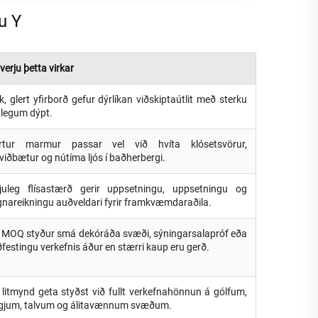
u Y
verju þetta virkar
, glert yfirborð gefur dýrlíkan viðskiptaútlit með sterku
nlegum dýpt.
rtur marmur passar vel við hvíta klósetsvörur,
viðbætur og nútíma ljós í baðherbergi.
juleg flísastærð gerir uppsetningu, uppsetningu og
nareikningu auðveldari fyrir framkvæmdaraðila.
 MOQ styður smá dekóráða svæði, sýningarsalapróf eða
festingu verkefnis áður en stærri kaup eru gerð.
k litmynd geta styðst við fullt verkefnahönnun á gólfum,
gjum, talvum og álitavænnum svæðum.