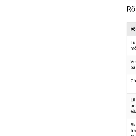
Rö
Þö
Lu
mó
Ve
ba
Gó
Líti
pr
eð
Bl
fr