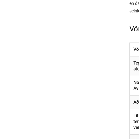
en ós
sein
Vö
Vö
Te
st
N
Áv
Aða
Li
te
ve