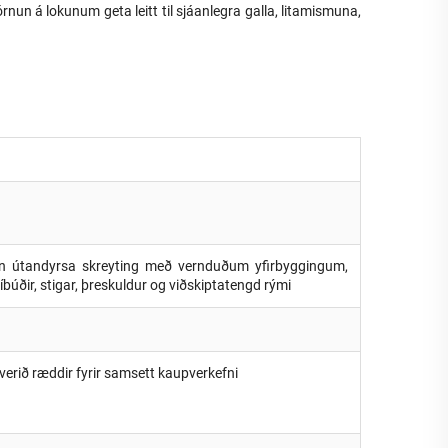
rnun á lokunum geta leitt til sjáanlegra galla, litamismuna,
valin útandyrsa skreyting með vernduðum yfirbyggingum,
r, íbúðir, stigar, þreskuldur og viðskiptatengd rými
a verið ræddir fyrir samsett kaupverkefni