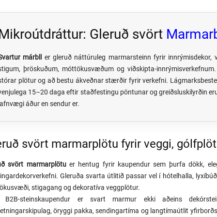
Mikroútdráttur: Gleruð svört
Marmarb
Svartur márbll
er gleruð náttúruleg marmarsteinn fyrir innrýmisdekor, 
stigum, þröskuðum, móttökusvæðum og viðskipta-innrýmisverkefnum
stórar plötur og að bestu ákveðnar stærðir fyrir verkefni. Lágmarksbestel
venjulega 15–20 daga eftir staðfestingu pöntunar og greiðsluskilyrðin 
jafnvægi áður en sendur er.
eruð svört marmarplötu fyrir veggi, gólfplö
uð svört marmarplötu
er hentug fyrir kaupendur sem þurfa dökk, ele
ngardekorverkefni. Gleruða svarta útlitið passar vel í hótelhalla, lyxíbúð
ökusvæði, stigagang og dekoratíva veggplötur.
r B2B-steinskaupendur er svart marmur ekki aðeins dekórstein
etningarskipulag, öryggi pakka, sendingartíma og langtímaútlit yfirborðs