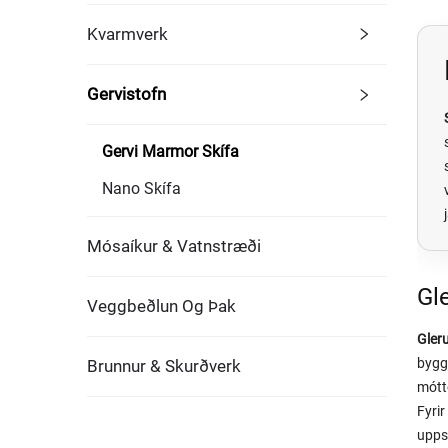
Kvarmverk
Gervistofn
Gervi Marmor Skífa
Nano Skífa
Mósaíkur & Vatnstræði
Gl
Veggbeðlun Og Þak
Gler
byggi
Brunnur & Skurðverk
mótt
Fyri
upps