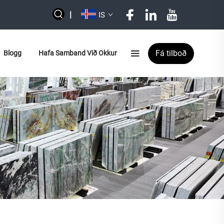
|
IS
Fá tilboð
Blogg
Hafa Samband Við Okkur