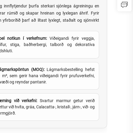
innflytjendur þurfa sterkari sjónlega ágreiningu en
prar rúmið og skapar hreinan og lyxlegan áhrif. Fyrir
yfirborðið þarf að lítast lyxlegt, staðalt og sjónvirkt
ibel notkun í verkefnum:
Viðeigandi fyrir veggja,
kífur, stiga, baðherbergi, talborð og dekoratíva
shluti.
lágmarkspöntun (MOQ):
Lágmarksbestelling hefst
 m², sem gerir hana viðeigandi fyrir prufuverkefni,
væði og reyndar pantanir.
ming við verkefni:
Svartur marmur getur verið
tur við hvíta, gráa, Calacatta-, kristall-, járn-, við- og
ormgjörð.