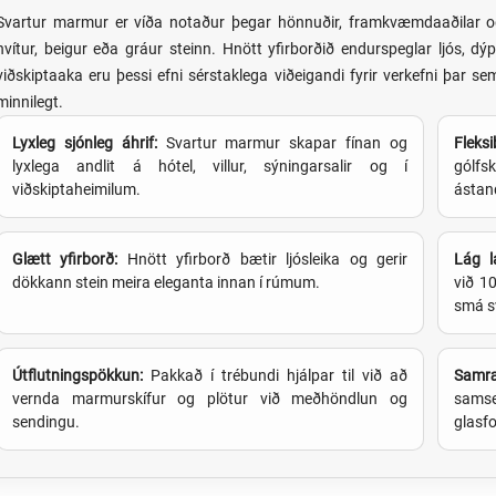
Svartur marmur er víða notaður þegar hönnuðir, framkvæmdaaðilar og 
hvítur, beigur eða gráur steinn. Hnött yfirborðið endurspeglar ljós, dý
viðskiptaaka eru þessi efni sérstaklega viðeigandi fyrir verkefni þar sem 
minnilegt.
Lyxleg sjónleg áhrif:
Svartur marmur skapar fínan og
Fleks
lyxlega andlit á hótel, villur, sýningarsalir og í
gólfs
viðskiptaheimilum.
ástand
Glætt yfirborð:
Hnött yfirborð bætir ljósleika og gerir
Lág 
dökkann stein meira eleganta innan í rúmum.
við 10
smá s
Útflutningspökkun:
Pakkað í trébundi hjálpar til við að
Samræ
vernda marmurskífur og plötur við meðhöndlun og
samset
sendingu.
glasf