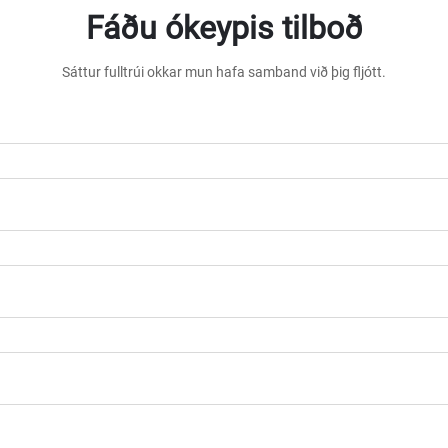
Fáðu ókeypis tilboð
Sáttur fulltrúi okkar mun hafa samband við þig fljótt.