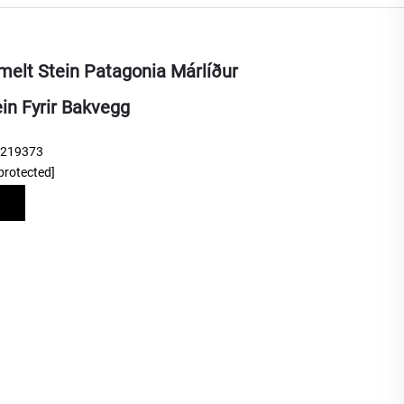
elt Stein Patagonia Márlíður
in Fyrir Bakvegg
9219373
protected]