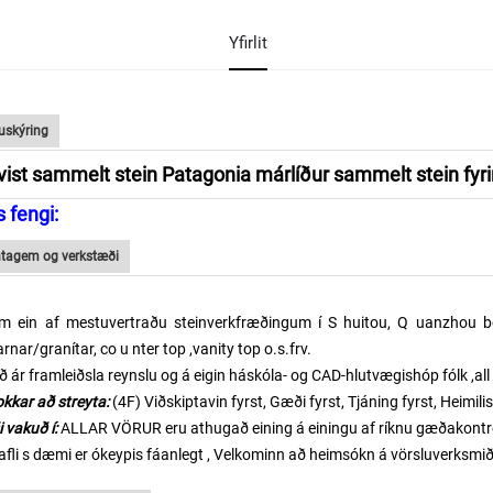
Yfirlit
uskýring
vist sammelt stein Patagonia márlíður sammelt stein fyr
 fengi:
tagem og verkstæði
em
ein af mestuvertraðu steinverkfræðingum í
S
huitou,
Q
uanzhou
b
rnar/granítar, co
u
nter top
,
vanity top o.s.frv.
ð
ár
framleiðsla
reynslu
og á eigin háskóla- og CAD-hlutvægishóp
fólk
,all
okkar að streyta:
(4F)
Viðskiptavin fyrst, Gæði fyrst, Tjáning fyrst, Heimili
 vakuð í:
ALLAR VÖRUR
eru
athugað
eining á einingu
af ríknu gæðakontr
afli s
dæmi
er ókeypis
fáanlegt
,
Velkominn að heimsókn á vörsluverksmið