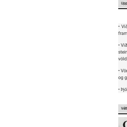
Upp
• Vi
fram
• Vi
stei
völd
• Vö
og g
• Þj
Vét