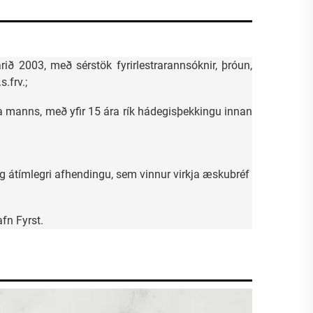
ið 2003, með sérstök fyrirlestrarannsóknir, þróun,
.frv.;
egra manns, með yfir 15 ára rík hádegisþekkingu innan
 og átímlegri afhendingu, sem vinnur virkja æskubréf
fn Fyrst.