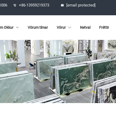
61006
+86-13959219373
[email protected]
m Okkur
Vörum tímar
Vörur
Netval
Fréttir