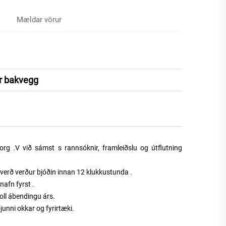
Mældar vörur
ir bakvegg
org
.
V
við sámst
s
rannsóknir, framleiðslu og útflutning
verð
verður
bjóðin
innan 12 klukkustunda
.
snafn fyrst
.
oll
ábendingu
árs.
junni okkar
og fyrirtæki.