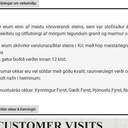
lýsingar um verksmiðju
ð erum einn af mestu vöruverandi steins, sem var stofnaður ár
leiðslu og útflutningi af mörgum tegundum granít og marmur o.s
ð erum skilvirkir verslunaraðilar steins í Krí, með hóp meistarl
ns
, getur boðið verðin innan 12 klst;
rurnar okkar eru vel söldar með góðu kvalit, raunverulegri verði
ott nafn í heiminum;
ónustuárás okkar: Kynningur Fyrst, Gæði Fyrst, Þjónustu Fyrst, Na
tökin okkar & Kenningin