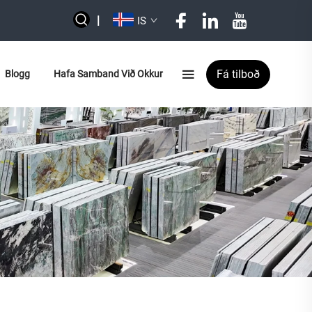
|
IS
Fá tilboð
Blogg
Hafa Samband Við Okkur