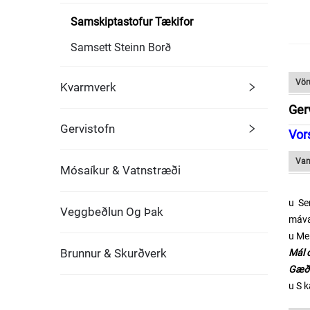
Samskiptastofur Tækifor
Samsett Steinn Borð
Vör
Kvarmverk
Ger
Gervistofn
Vors
Van
Mósaíkur & Vatnstræði
u
S
Veggbeðlun Og Þak
máva
u
Me
Brunnur & Skurðverk
Mál 
Gæði
u
S
k