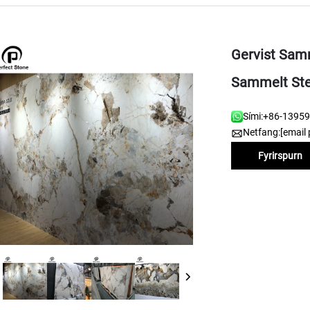
Gervist Samm
Sammelt Ste
Sími:
+86-1395
Netfang:
[email 
Fyrirspurn