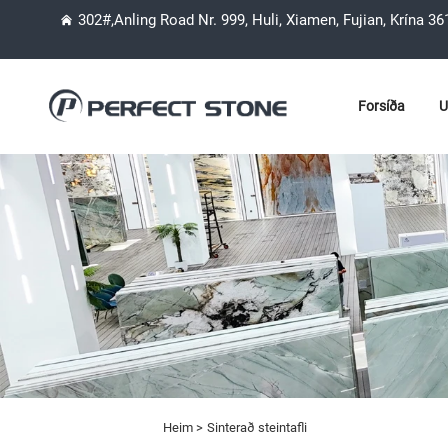
302#,Anling Road Nr. 999, Huli, Xiamen, Fujian, Krína 3
Forsíða
U
Heim >
Sinterað steintafli