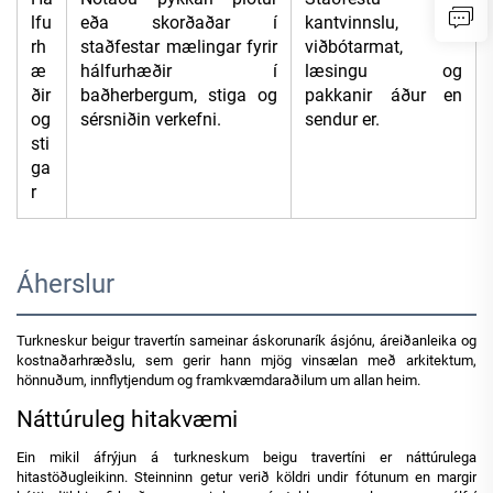
lfu
eða skorðaðar í
kantvinnslu,
rh
staðfestar mælingar fyrir
viðbótarmat,
æ
hálfurhæðir í
læsingu og
ðir
baðherbergum, stiga og
pakkanir áður en
og
sérsniðin verkefni.
sendur er.
sti
ga
r
Áherslur
Turkneskur beigur travertín sameinar áskorunarík ásjónu, áreiðanleika og
kostnaðarhræðslu, sem gerir hann mjög vinsælan með arkitektum,
hönnuðum, innflytjendum og framkvæmdaraðilum um allan heim.
Náttúruleg hitakvæmi
Ein mikil áfrýjun á turkneskum beigu travertíni er náttúrulega
hitastöðugleikinn. Steinninn getur verið köldri undir fótunum en margir