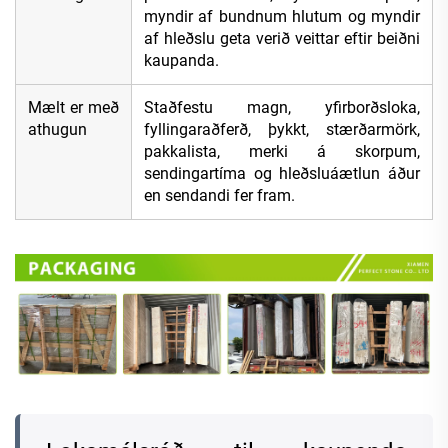
myndir af bundnum hlutum og myndir
af hleðslu geta verið veittar eftir beiðni
kaupanda.
Mælt er með
Staðfestu magn, yfirborðsloka,
athugun
fyllingaraðferð, þykkt, stærðarmörk,
pakkalista, merki á skorpum,
sendingartíma og hleðsluáætlun áður
en sendandi fer fram.