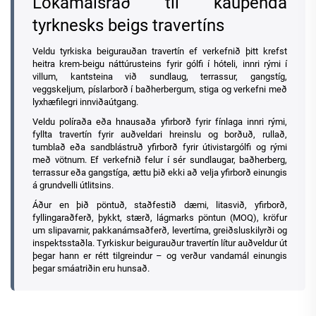
Lokamálsráð til kaupenda
tyrknesks beigs travertíns
Veldu tyrkiska beigurauðan travertín ef verkefnið þitt krefst
heitra krem-beigu náttúrusteins fyrir gólfi í hóteli, innri rými í
villum, kantsteina við sundlaug, terrassur, gangstíg,
veggskeljum, píslarborð í baðherbergum, stiga og verkefni með
lyxhæfilegri innviðaútgang.
Veldu políraða eða hnausaða yfirborð fyrir fínlaga innri rými,
fyllta travertín fyrir auðveldari hreinslu og borðuð, rullað,
tumblað eða sandblástruð yfirborð fyrir útivistargólfi og rými
með vötnum. Ef verkefnið felur í sér sundlaugar, baðherberg,
terrassur eða gangstíga, ættu þið ekki að velja yfirborð einungis
á grundvelli útlitsins.
Áður en þið pöntuð, staðfestið dæmi, litasvið, yfirborð,
fyllingaraðferð, þykkt, stærð, lágmarks pöntun (MOQ), kröfur
um slipavarnir, pakkanámsaðferð, levertíma, greiðsluskilyrði og
inspektsstaðla. Tyrkiskur beigurauður travertín lítur auðveldur út
þegar hann er rétt tilgreindur – og verður vandamál einungis
þegar smáatriðin eru hunsað.