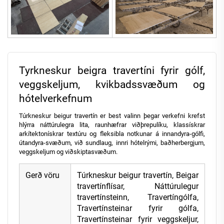
Tyrkneskur beigra travertíni fyrir gólf,
veggskeljum, kvikbadssvæðum og
hótelverkefnum
Túrkneskur beigur travertín er best valinn þegar verkefni krefst
hlýrra náttúrulegra lita, raunhæfrar viðþrepulíku, klassískrar
arkítektonískrar textúru og fleksibla notkunar á innandyra-gólfi,
útandyra-svæðum, við sundlaug, innri hótelrými, baðherbergjum,
veggskeljum og viðskiptasvæðum.
Gerð vöru
Túrkneskur beigur travertín, Beigar
travertínflísar, Náttúrulegur
travertínsteinn, Travertíngólfa,
Travertínsteinar fyrir gólfa,
Travertínsteinar fyrir veggskeljur,