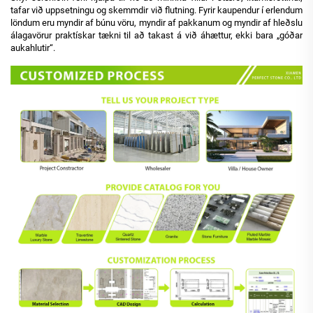
tafar við uppsetningu og skemmdir við flutning. Fyrir kaupendur í erlendum
löndum eru myndir af búnu vöru, myndir af pakkanum og myndir af hleðslu
álagavörur praktískar tækni til að takast á við áhættur, ekki bara „góðar
aukahlutir“.