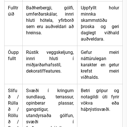
Fulltr
Baðherbergji, gólfi,
Uppfyllt holur
úið
umferðarskálar, innri
minnka
hluti hótela, yfirborð
skammstöðu
sem eru auðveldari að
þroska og geri
hreinsa.
daglegt viðhald
auðveldara.
Óupp
Rústík veggskeljung,
Gefur meiri
fullt
innri hluti í
náttúrulegan
miðjarðarhafsstíl,
karakter en getur
dekoratíffeatures.
krefst meiri
viðhalds.
Slífu
Svæði í kringum
Betri gripur og
ð /
sundlaug, terrassur,
notagildi úti fyrir
Rúlla
opinberar plassar,
vökva eða
ð /
gangstígur,
háþrýstisvæði.
Röllu
utandyrsaða gólfun,
ð /
svæði í