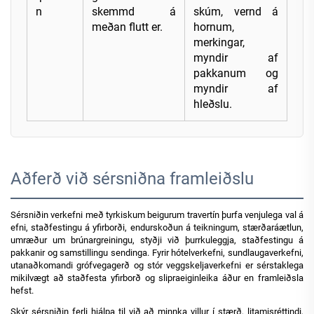
n
skemmd á
skúm, vernd á
meðan flutt er.
hornum,
merkingar,
myndir af
pakkanum og
myndir af
hleðslu.
Aðferð við sérsniðna framleiðslu
Sérsniðin verkefni með tyrkiskum beigurum travertín þurfa venjulega val á
efni, staðfestingu á yfirborði, endurskoðun á teikningum, stærðaráætlun,
umræður um brúnargreiningu, styðji við þurrkuleggja, staðfestingu á
pakkanir og samstillingu sendinga. Fyrir hótelverkefni, sundlaugaverkefni,
utanaðkomandi grófvegagerð og stór veggskeljaverkefni er sérstaklega
mikilvægt að staðfesta yfirborð og slipraeiginleika áður en framleiðsla
hefst.
Skýr sérsniðin ferli hjálpa til við að minnka villur í stærð, litamisréttindi,