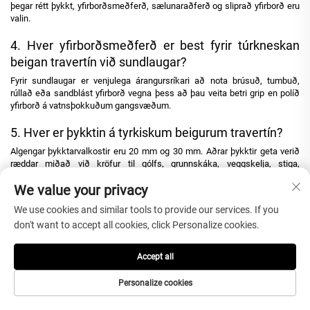
þegar rétt þykkt, yfirborðsmeðferð, sælunaraðferð og sliprað yfirborð eru
valin.
4. Hver yfirborðsmeðferð er best fyrir túrkneskan
beigan travertín við sundlaugar?
Fyrir sundlaugar er venjulega árangursríkari að nota brúsuð, tumbuð,
rúllað eða sandblást yfirborð vegna þess að þau veita betri grip en políð
yfirborð á vatnsþokkuðum gangsvæðum.
5. Hver er þykktin á tyrkiskum beigurum travertín?
Algengar þykktarvalkostir eru 20 mm og 30 mm. Aðrar þykktir geta verið
ræddar miðað við kröfur til gólfs, grunnskáka, veggskelja, stiga,
píttarborða eða kantsteina í sundlaug.
We value your privacy
6. Hver er lágmarkspöntun (MOQ) fyrir tyrkiska beigu
We use cookies and similar tools to provide our services. If you
travertín?
don't want to accept all cookies, click Personalize cookies.
Venjuleg lágmarkspöntun er 100 m². Prófpöntunir, blönduð pöntun með
mismunandi stærðum eða sérstök verkefnis magn geta verið rædd í
Accept all
samræmi við vistun, skífustöku og framleiðslukröfur.
Personalize cookies
7. Hvernig getur Perfect Stone tryggt gæði?
Perfect Stone styður gæðastýringu með staðfestingu á mönstrum áður