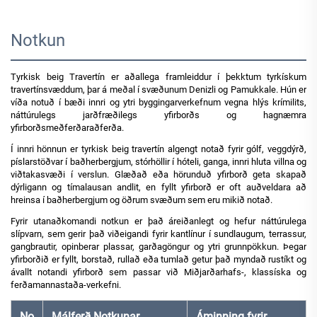
Notkun
Tyrkisk beig Travertín er aðallega framleiddur í þekktum tyrkískum
travertínsvæddum, þar á meðal í svæðunum Denizli og Pamukkale. Hún er
víða notuð í bæði innri og ytri byggingarverkefnum vegna hlýs krímilits,
náttúrulegs jarðfræðilegs yfirborðs og hagnæmra
yfirborðsmeðferðaraðferða.
Í innri hönnun er tyrkisk beig travertín algengt notað fyrir gólf, veggdýrð,
píslarstöðvar í baðherbergjum, stórhöllir í hóteli, ganga, innri hluta villna og
viðtakasvæði í verslun. Glæðað eða hörunduð yfirborð geta skapað
dýrligann og tímalausan andlit, en fyllt yfirborð er oft auðveldara að
hreinsa í baðherbergjum og öðrum svæðum sem eru mikið notað.
Fyrir utanaðkomandi notkun er það áreiðanlegt og hefur náttúrulega
slípvarn, sem gerir það viðeigandi fyrir kantlínur í sundlaugum, terrassur,
gangbrautir, opinberar plassar, garðagöngur og ytri grunnpökkun. Þegar
yfirborðið er fyllt, borstað, rullað eða tumlað getur það myndað rustíkt og
ávallt notandi yfirborð sem passar við Miðjarðarhafs-, klassíska og
ferðamannastaða-verkefni.
No
Málferð Notkunar
Áminning fyrir