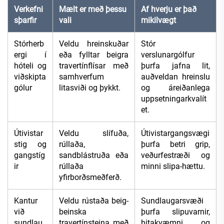
Verkefni
Mælt er með þessu
Af hverju er það
sþarfir
vali
mikilvægt
Stórherb
Veldu hreinskuðar
Stór
ergi í
eða fylltar beigra
verslunargólfur
hóteli og
travertínflísar með
þurfa jafna lit,
viðskipta
samhverfum
auðveldan hreinslu
gólur
litasviði og þykkt.
og áreiðanlega
uppsetningarkvalít
et.
Útivistar
Veldu slífuða,
Útivistargangsvægi
stig og
rúllaða,
þurfa betri grip,
gangstíg
sandblástruða eða
veðurfestræði og
ir
rúllaða
minni slipa-hættu.
yfirborðsmeðferð.
Kantur
Veldu rústaða beig-
Sundlaugarsvæði
við
beinska
þurfa slipuvarnir,
sundlau
travertínsteina með
hitakvæmni og