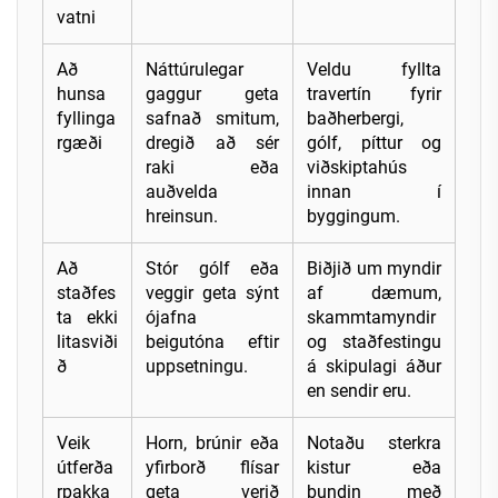
vatni
Að
Náttúrulegar
Veldu fyllta
hunsa
gaggur geta
travertín fyrir
fyllinga
safnað smitum,
baðherbergi,
rgæði
dregið að sér
gólf, píttur og
raki eða
viðskiptahús
auðvelda
innan í
hreinsun.
byggingum.
Að
Stór gólf eða
Biðjið um myndir
staðfes
veggir geta sýnt
af dæmum,
ta ekki
ójafna
skammtamyndir
litasviði
beigutóna eftir
og staðfestingu
ð
uppsetningu.
á skipulagi áður
en sendir eru.
Veik
Horn, brúnir eða
Notaðu sterkra
útferða
yfirborð flísar
kistur eða
rpakka
geta verið
bundin með