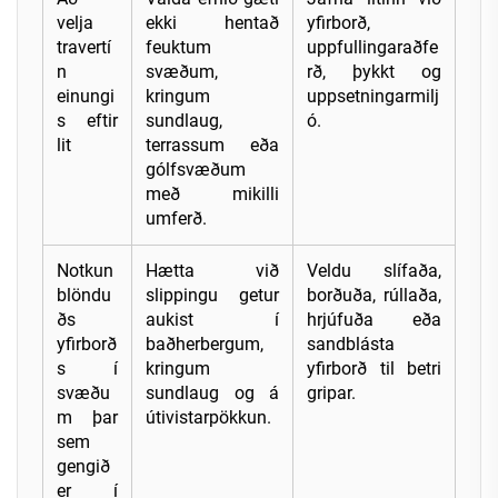
velja
ekki hentað
yfirborð,
travertí
feuktum
uppfullingaraðfe
n
svæðum,
rð, þykkt og
einungi
kringum
uppsetningarmilj
s eftir
sundlaug,
ó.
lit
terrassum eða
gólfsvæðum
með mikilli
umferð.
Notkun
Hætta við
Veldu slífaða,
blöndu
slippingu getur
borðuða, rúllaða,
ðs
aukist í
hrjúfuða eða
yfirborð
baðherbergum,
sandblásta
s í
kringum
yfirborð til betri
svæðu
sundlaug og á
gripar.
m þar
útivistarpökkun.
sem
gengið
er í