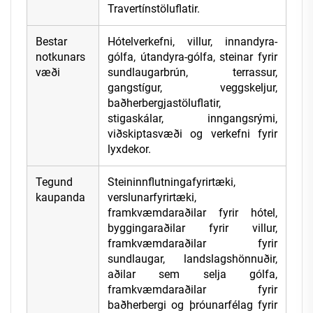
Travertínstöluflatir.
Bestar
Hótelverkefni, villur, innandyra-
notkunars
gólfa, útandyra-gólfa, steinar fyrir
væði
sundlaugarbrún, terrassur,
gangstígur, veggskeljur,
baðherbergjastöluflatir,
stigaskálar, inngangsrými,
viðskiptasvæði og verkefni fyrir
lyxdekor.
Tegund
Steininnflutningafyrirtæki,
kaupanda
verslunarfyrirtæki,
framkvæmdaraðilar fyrir hótel,
byggingaraðilar fyrir villur,
framkvæmdaraðilar fyrir
sundlaugar, landslagshönnuðir,
aðilar sem selja gólfa,
framkvæmdaraðilar fyrir
baðherbergi og þróunarfélag fyrir