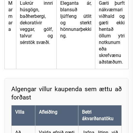
M
Lukrúr innri
Eleganta ár,
Gæti þurft
ar
húsgögn,
blansuð
nákvæmari
m
baðherbergi,
ljúffeng útlit
viðhald og
ar
dekoratívir
og sterkt
gæti ekki
a
veggar, gólf,
hönnunarþekki
hentað
talvur og
ng.
öllum ytri
sérstök svæði.
notkunum
eða
skrefvænu
aðstæðum.
Algengar villur kaupenda sem ættu að
forðast
Villa
Afleiðing
Betri
ákvarðanatöku
Að
Valda efnið gæti
Jafna litinn við