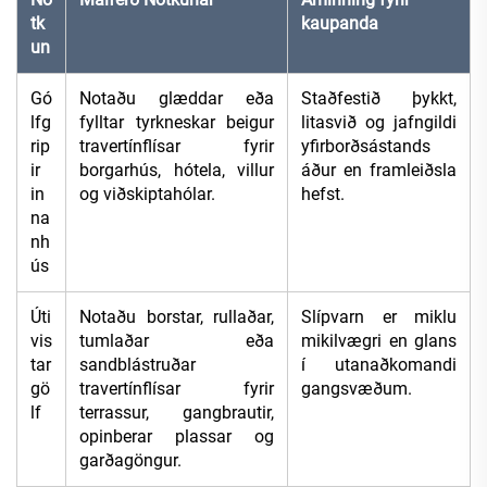
tk
kaupanda
un
Gó
Notaðu glæddar eða
Staðfestið þykkt,
lfg
fylltar tyrkneskar beigur
litasvið og jafngildi
rip
travertínflísar fyrir
yfirborðsástands
ir
borgarhús, hótela, villur
áður en framleiðsla
in
og viðskiptahólar.
hefst.
na
nh
ús
Úti
Notaðu borstar, rullaðar,
Slípvarn er miklu
vis
tumlaðar eða
mikilvægri en glans
tar
sandblástruðar
í utanaðkomandi
gö
travertínflísar fyrir
gangsvæðum.
lf
terrassur, gangbrautir,
opinberar plassar og
garðagöngur.