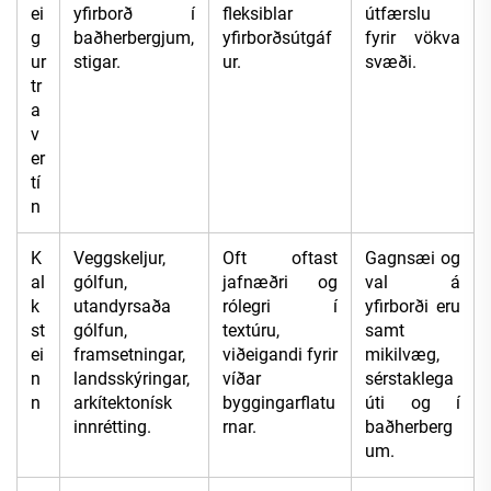
ei
yfirborð í
fleksiblar
útfærslu
g
baðherbergjum,
yfirborðsútgáf
fyrir vökva
ur
stigar.
ur.
svæði.
tr
a
v
er
tí
n
K
Veggskeljur,
Oft oftast
Gagnsæi og
al
gólfun,
jafnæðri og
val á
k
utandyrsaða
rólegri í
yfirborði eru
st
gólfun,
textúru,
samt
ei
framsetningar,
viðeigandi fyrir
mikilvæg,
n
landsskýringar,
víðar
sérstaklega
n
arkítektonísk
byggingarflatu
úti og í
innrétting.
rnar.
baðherberg
um.