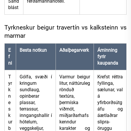
Sand
ferðamannahóteli.
blást
Tyrkneskur beigur travertín vs kalksteinn vs
marmar
E
Besta notkun
Aðalþegarverk
Áminning
f
fyrir
ni
kaupanda
T
Gólfa, svæði í
Varmur beigur
Krefst réttra
yr
kringum
litur, náttúruleg
fyllinga,
k
sundlaug,
rönduð
sælunar, val
n
opinberar
textúra,
á
e
plassar,
þermíska
yfirborðsútg
s
terrassur,
viðmót,
áfu og
k
inngangshallir í
miðjarðarhafs
áætlaðrar
ur
hótelum,
kenndur
slipra-
b
veggskeljur,
karakter og
öruggu