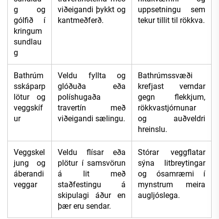
g og
viðeigandi þykkt og
uppsetningu sem
gólfið í
kantmeðferð.
tekur tillit til rökkva.
kringum
sundlau
g
Bathrúm
Veldu fyllta og
Bathrúmssvæði
sskáparp
glóðuða eða
krefjast verndar
lötur og
políshugaða
gegn flekkjum,
veggskíf
travertín með
rökkvastjórnunar
ur
viðeigandi sælingu.
og auðveldri
hreinslu.
Veggskel
Veldu flísar eða
Stórar veggflatar
jung og
plötur í samsvörun
sýna litbreytingar
áberandi
á lit með
og ósamræmi í
veggar
staðfestingu á
mynstrum meira
skipulagi áður en
augljóslega.
þær eru sendar.