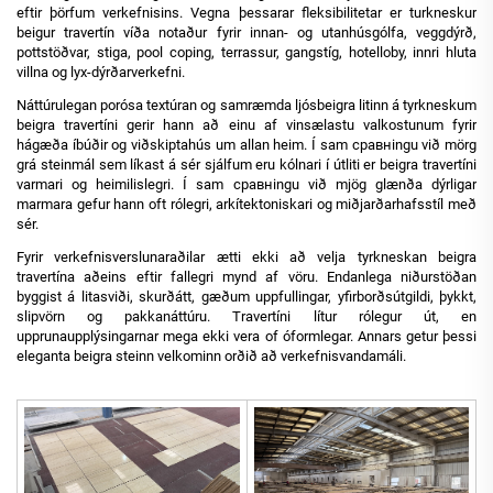
eftir þörfum verkefnisins. Vegna þessarar fleksibilitetar er turkneskur
beigur travertín víða notaður fyrir innan- og utanhúsgólfa, veggdýrð,
pottstöðvar, stiga, pool coping, terrassur, gangstíg, hotelloby, innri hluta
villna og lyx-dýrðarverkefni.
Náttúrulegan porósa textúran og samræmda ljósbeigra litinn á tyrkneskum
beigra travertíni gerir hann að einu af vinsælastu valkostunum fyrir
hágæða íbúðir og viðskiptahús um allan heim. Í sam сравнingu við mörg
grá steinmál sem líkast á sér sjálfum eru kólnari í útliti er beigra travertíni
varmari og heimilislegri. Í sam сравнingu við mjög glænða dýrligar
marmara gefur hann oft rólegri, arkítektoniskari og miðjarðarhafsstíl með
sér.
Fyrir verkefnisverslunaraðilar ætti ekki að velja tyrkneskan beigra
travertína aðeins eftir fallegri mynd af vöru. Endanlega niðurstöðan
byggist á litasviði, skurðátt, gæðum uppfullingar, yfirborðsútgildi, þykkt,
slipvörn og pakkanáttúru. Travertíni lítur rólegur út, en
upprunaupplýsingarnar mega ekki vera of óformlegar. Annars getur þessi
eleganta beigra steinn velkominn orðið að verkefnisvandamáli.