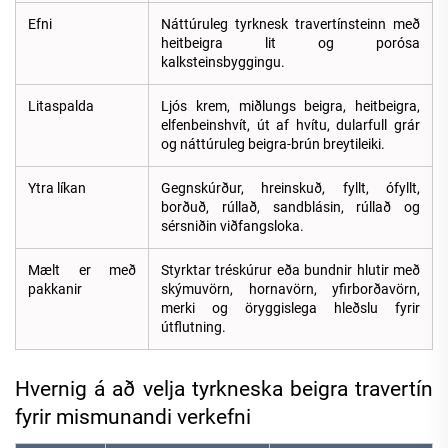
Efni
Náttúruleg tyrknesk travertínsteinn með
heitbeigra lit og porósa
kalksteinsbyggingu.
Litaspalda
Ljós krem, miðlungs beigra, heitbeigra,
elfenbeinshvít, út af hvítu, dularfull grár
og náttúruleg beigra-brún breytileiki.
Ytra líkan
Gegnskúrður, hreinskuð, fyllt, ófyllt,
borðuð, rúllað, sandblásin, rúllað og
sérsniðin viðfangsloka.
Mælt er með
Styrktar tréskúrur eða bundnir hlutir með
pakkanir
skýmuvörn, hornavörn, yfirborðavörn,
merki og öryggislega hleðslu fyrir
útflutning.
Hvernig á að velja tyrkneska beigra travertín
fyrir mismunandi verkefni