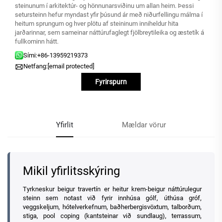
steinunum í arkitektúr- og hönnunarsviðinu um allan heim. Þessi
setursteinn hefur myndast yfir þúsund ár með niðurfellingu málma í
heitum sprungum og hver plötu af steininum inniheldur hita
jarðarinnar, sem sameinar náttúrufaglegt fjölbreytileika og æstetík á
fullkominn hátt.
Sími:
+86-13959219373
Netfang:
[email protected]
Fyrirspurn
Yfirlit
Mældar vörur
Mikil yfirlitsskýring
Tyrkneskur beigur travertín er heitur krem-beigur náttúrulegur
steinn sem notast við fyrir innhúsa gólf, úthúsa gróf,
veggskeljum, hótelverkefnum, baðherbergisvöxtum, talborðum,
stiga, pool coping (kantsteinar við sundlaug), terrassum,