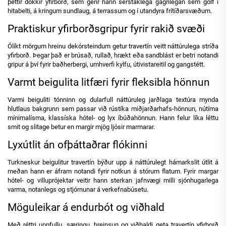
þéttir dökkir yfirborð, sem gerir hann sérstaklega gagnlegan sem gólf í
hitabelti, á kringum sundlaug, á terrassum og í utandyra frítíðarsvæðum.
Praktiskur yfirborðsgripur fyrir rakið svæði
Ólíkt mörgum hreinu dekórsteindum getur travertín veitt náttúrulega stríða
yfirborð. Þegar það er brúsað, rullað, hrækt eða sandblást er betri notandi
gripur á því fyrir baðherbergi, umhverfi kylfu, útivistareitil og gangstétt.
Varmt beigulita litfæri fyrir fleksibla hönnun
Varmi beiguliti tónninn og dularfull náttúruleg jarðlaga textúra mynda
hlutlaus bakgrunn sem passar við rústíka miðjarðarhafs-hönnun, nútíma
mínimalísma, klassíska hótel- og lyx íbúðahönnun. Hann felur líka léttu
smit og slitage betur en margir mjög ljósir marmarar.
Lyxútlit án ofþáttaðrar flókinni
Turkneskur beigulitur travertín býður upp á náttúrulegt hámarkslit útlit á
meðan hann er áfram notandi fyrir notkun á stórum flatum. Fyrir margar
hótel- og villuprójektar veitir hann sterkan jafnvægi milli sjónhugarlega
varma, notanlegs og stjórnunar á verkefnabúsetu.
Möguleikar á endurbót og viðhald
Með réttri uppfullu, særingu, hreinsun og viðhaldi geta travertín yfirborð