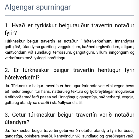
Algengar spurningar
1. Hvað er tyrkiskur beigurauður travertín notaður
fyrir?
Túrkneskur beigur travertín er notaður í hótelverkefnum, innandyrsa
gólfgjörð, útandyrsa græðing, veggskeljum, baðherbergisvöndum, stigum,
kantvöndum við sundlaug, terrössum, gangstígum, villum, inngöngum og
verkefnum með lyxlegri innréttingu.
2. Er túrkneskur beigur travertín hentugur fyrir
hótelverkefni?
Já. Túrkneskur beigur travertín er hentugur fyrir hótelverkefni vegna þess
að heitur beigur litur hans, náttúruleg textúra og fjölbreytilegar möguleikar
á yfirborðsmeðferð passa vel í inngöngur, gangstíga, baðherbergi, veggja,
gólfa og útandyrsa svæði í staðallýsandi stíl.
3. Getur túrkneskur beigur travertín verið notaður
útandyra?
Já. Túrkneskur beigur travertín getur verið notaður útandyra fyrir terrössur,
gangstíga, opinbera svæði, kantvöndur við sundlaug og græðingarsvæði