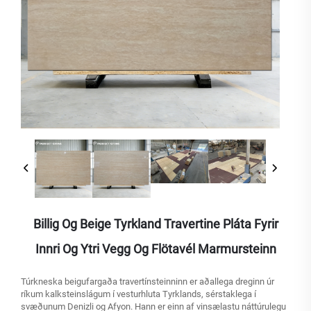
Billig Og Beige Tyrkland Travertine Pláta Fyrir
Innri Og Ytri Vegg Og Flötavél Marmursteinn
Túrkneska beigufargaða travertínsteinninn er aðallega dreginn úr
ríkum kalksteinslágum í vesturhluta Tyrklands, sérstaklega í
svæðunum Denizli og Afyon. Hann er einn af vinsælastu náttúrulegu