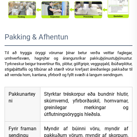
Pakking & Afhentun
Til að tryggja öryggi vörurnar þínar betur verða veittar faglegar,
umhverfisvæn, hagnýtar og árangursríkar pakkuþjónustuþjónustur.
Tyrkneskur beigur travertínur flís, plötur, gólfgripir, veggspjald, íbúðarplötur,
stigaþáttaflís og tilbúnar að stærð vörur krefjast áreiðanlegs pakkaðar til
að vernda horn, kantana, yfirborð og fyllt svæði á langum sendingum.
Pakkunartey
Styrktar tréskorpur eða bundnir hlutir,
ni
skúmvernd, yfirborðaskil, hornvarnar,
greinilegar merkingar og
útflutningsöryggis hleðsla.
Fyrir framan
Myndir af búinni vöru, myndir af
sendingu
pakkuðum vörum, myndir af skorpum,