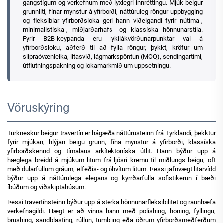
gangstígum og verkefnum með lyxlegri innréttingu. Mjúk beigur
grunnliti, fínar mynstur á yfirborði, náttúruleg röngur uppbygging
og fleksiblar yfirborðsloka geri hann viðeigandi fyrir nútíma-,
minimalistíska-, miðjarðarhafs- og klassíska hönnunarstíla.
Fyrir B2B-keypanda eru lykilákvörðunarpunktar val á
yfirborðsloku, aðferð til að fylla röngur, þykkt, kröfur um
slipraóvænleika, litasvið, lágmarkspöntun (MOQ), sendingartími,
útflutningspakning og lokamarkmið um uppsetningu.
Vöruskýring
Turkneskur beigur travertín er hágæða náttúrusteinn frá Tyrklandi, þekktur
fyrir mjúkan, hlýjan beigu grunn, fína mynstur á yfirborði, klassíska
yfirborðskennd og tímalaus arkítektoníska útlit. Hann býður upp á
hæglega breidd á mjúkum litum frá ljósri kremu til miðlungs beigu, oft
með dularfullum gráum, elfeðis- og óhvítum litum. Þessi jafnvægt litarvídd
býður upp á náttúrulega elegans og kyrrðarfulla sofistikerun í bæði
íbúðum og viðskiptahúsum.
Þessi travertínsteinn býður upp á sterka hönnunarfleksibilitet og raunhæfa
verkefnagildi. Hægt er að vinna hann með polishing, honing, fyllingu,
brushing, sandblasting, rúllun, tumbling eða öðrum yfirborðsmeðferðum