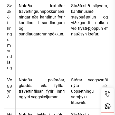
Sv
Notaðu textuðar
Staðfestið slípvarn,
æ
travertíngrunnpökkunarei
kantlínusnið,
ði
ningar eða kantlínur fyrir
steypuáætlun og
í
kantlínur í sundlaugum
viðeigandi notkun
kri
og
við frysti-þjöppun ef
ng
sundlaugargrunnpökkun.
nauðsyn krefur.
u
m
su
nd
la
ug
Ve
Notaðu políraðar,
Stórar veggsvæði
gg
glæddar eða fylltar
nýta sér
yr
travertínflísar fyrir innri
uppsetningu og
ði
og ytri veggskeljurnar.
samþykki á
litasviði.
Há
Notaðu þykkari plötur
Staðfestu