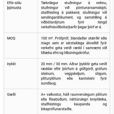
Eftir-sölu
Tæknilegur stuðningur á netinu,
þjónusta
stuðningur við pöntunarsamskipti,
staðfesting á pakkanir, stuðningur við
sendingardökument, og samstilling á
viðbótardýrum fyrir tengd
verkefnisviðbótarþarfir þegar þörf er á.
MOQ
100 m². Prófpróf, blandaðar stærðir eða
magn sem er sérstaklega ákveðið fyrir
verkefni geta verið rædd í samræmi við
tiltæka efni og tilbúningskröfur.
Þykkt
20 mm / 30 mm. Aðrar þykktir geta verið
ræddar eftir þörfum á gólfgörð, grófum
steinum, veggskeljum, stigum,
pítturplötum eða kantsteini fyrir
sundlaug.
Gæði
A+ valkostur, háð raunverulegum plötum
eða flísabúðum, náttúrulegri breytileika,
staðfestingu kaupanda og
lokaprófunarstaðla.