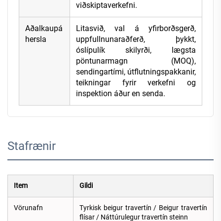
viðskiptaverkefni.
Aðalkaupá
Litasvið, val á yfirborðsgerð,
hersla
uppfullnunaraðferð, þykkt,
óslípulík skilyrði, lægsta
pöntunarmagn (MOQ),
sendingartími, útflutningspakkanir,
teikningar fyrir verkefni og
inspektion áður en senda.
Stafrænir
Item
Gildi
Vörunafn
Tyrkisk beigur travertín / Beigur travertín
flísar / Náttúrulegur travertín steinn