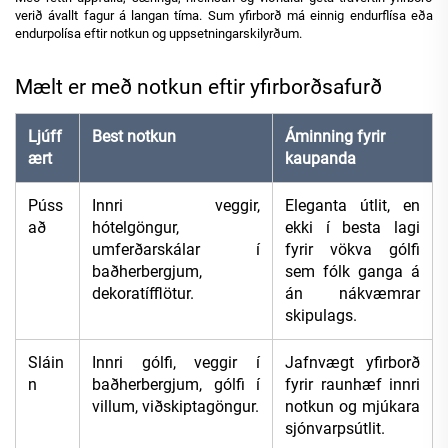
verið ávallt fagur á langan tíma. Sum yfirborð má einnig endurflísa eða
endurpolísa eftir notkun og uppsetningarskilyrðum.
Mælt er með notkun eftir yfirborðsafurð
Ljúff
Best notkun
Áminning fyrir
ært
kaupanda
Púss
Innri veggir,
Eleganta útlit, en
að
hótelgöngur,
ekki í besta lagi
umferðarskálar í
fyrir vökva gólfi
baðherbergjum,
sem fólk ganga á
dekoratífflötur.
án nákvæmrar
skipulags.
Sláin
Innri gólfi, veggir í
Jafnvægt yfirborð
n
baðherbergjum, gólfi í
fyrir raunhæf innri
villum, viðskiptagöngur.
notkun og mjúkara
sjónvarpsútlit.