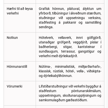
Hæfni til að leysa
Grafísk hönnun, plátuval, ályktun um
verkefni
yfirborð, tilbúningur í ákveðnum stærðum,
stuðningur við uppsetningu verksins,
staðfesting á pakkanir og samstilling
sendinga.
Notkun
Hótelverk, vellaverk, innri gólfgjörð,
utanaðgar grófgerð, veggdýrð, píslar í
baðherbergi, stigar, kantsteinar í
sundlaugum, terrassur, gangstígur og
verkefni með dýrleikadýrð.
Hönnunarstíll
Nútíma-, minimalistísk, miðjarðarhafs-,
klassísk, rústísk, hótel-, vella-, viðskipta-
og dýrleikabýlihönnun.
Vörumerki
Lífstíðarstuðningur við verkefni byggður á
staðfestum pöntunarskilmálum,
uppsetningum, skoðunarupplýsingum og
samkomulagðum gæðastöðlum.