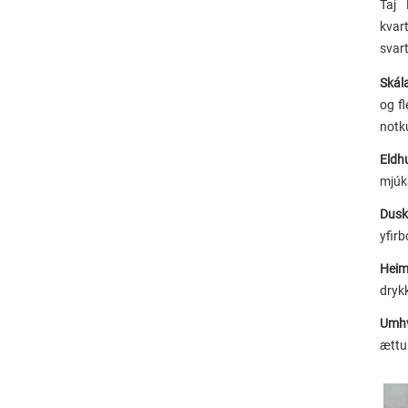
Taj 
kvar
svart
Skál
og f
notk
Eldh
mjúka
Duskv
yfirb
Hei
drykk
Umhv
ættu