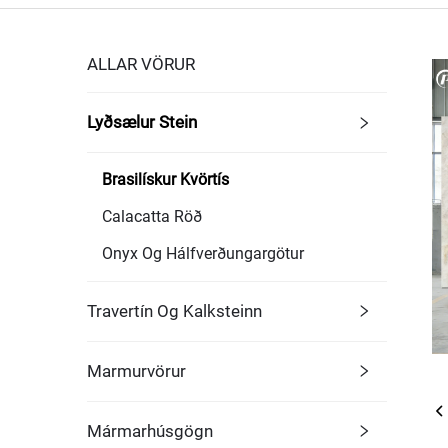
ALLAR VÖRUR
Lyðsælur Stein
Brasilískur Kvörtís
Calacatta Röð
Onyx Og Hálfverðungargötur
Travertín Og Kalksteinn
Marmurvörur
Mármarhúsgögn