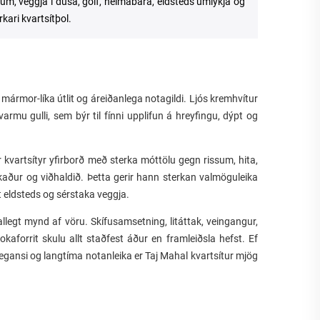
gum, veggja í dúsa, gólf, heimabara, eldsteds umlykja og
ari kvartsítþol.
a mármor-líka útlit og áreiðanlega notagildi. Ljós kremhvítur
mu gulli, sem býr til fínni upplifun á hreyfingu, dýpt og
r kvartsítyr yfirborð með sterka móttölu gegn rissum, hita,
aður og viðhaldið. Þetta gerir hann sterkan valmöguleika
t eldsteds og sérstaka veggja.
llegt mynd af vöru. Skífusamsetning, litáttak, veingangur,
kaforrit skulu allt staðfest áður en framleiðsla hefst. Ef
 elegansi og langtíma notanleika er Taj Mahal kvartsítur mjög