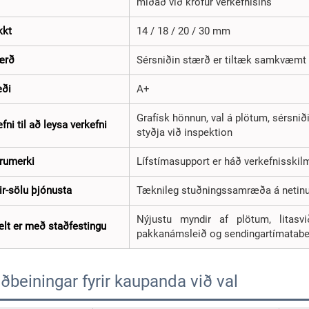
miðað við kröfur verkefnisins
kkt
14 / 18 / 20 / 30 mm
ærð
Sérsniðin stærð er tiltæk samkvæmt 
ði
A+
Grafísk hönnun, val á plötum, sérsnið
ni til að leysa verkefni
styðja við inspektion
rumerki
Lífstímasupport er háð verkefnisski
ir-sölu þjónusta
Tæknileg stuðningssamræða á netinu
Nýjustu myndir af plötum, litasvið
lt er með staðfestingu
pakkanámsleið og sendingartímatabe
iðbeiningar fyrir kaupanda við val