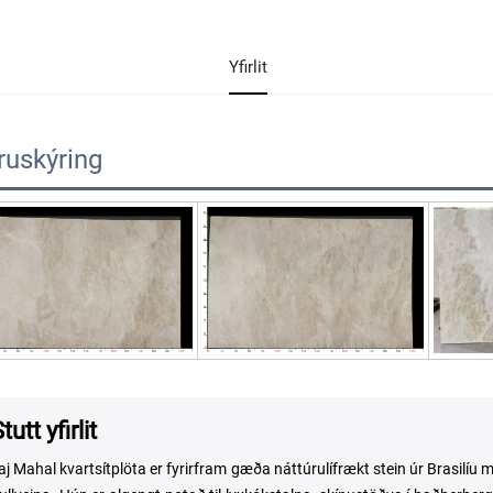
Yfirlit
ruskýring
tutt yfirlit
aj Mahal kvartsítplöta er fyrirfram gæða náttúrulífrækt stein úr Brasi