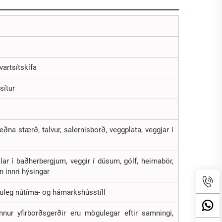
vartsítskífa
sítur
eðna stærð, talvur, salernisborð, veggplata, veggjar í
kálar í baðherbergjum, veggir í dúsum, gólf, heimabör,
n innri hýsingar
túruleg nútíma- og hámarkshússtíll
nur yfirborðsgerðir eru mögulegar eftir samningi,