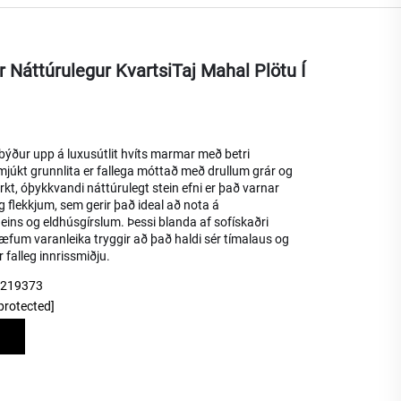
r Náttúrulegur KvartsiTaj Mahal Plötu Í
 býður upp á luxusútlit hvíts marmar með betri
 mjúkt grunnlita er fallega móttað með drullum grár og
erkt, óþykkvandi náttúrulegt stein efni er það varnar
g flekkjum, sem gerir það ideal að nota á
ns og eldhúsgírslum. Þessi blanda af sofískaðri
hæfum varanleika tryggir að það haldi sér tímalaus og
r falleg innrissmiðju.
9219373
protected]