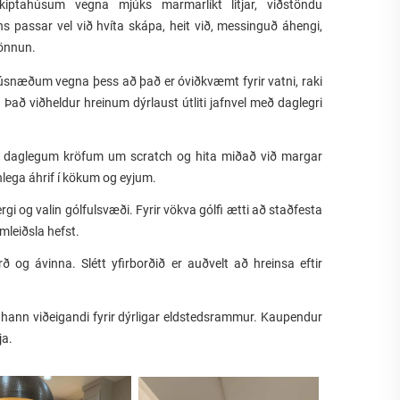
kiptahúsum vegna mjúks marmarlíkt litjar, viðstöndu
ns passar vel við hvíta skápa, heit við, messinguð áhengi,
hönnun.
shúsnæðum vegna þess að það er óviðkvæmt fyrir vatni, raki
 Það viðheldur hreinum dýrlaust útliti jafnvel með daglegri
 á daglegum kröfum um scratch og hita miðað við margar
nlega áhrif í kökum og eyjum.
rgi og valin gólfulsvæði. Fyrir vökva gólfi ætti að staðfesta
mleiðsla hefst.
ð og ávinna. Slétt yfirborðið er auðvelt að hreinsa eftir
rir hann viðeigandi fyrir dýrligar eldstedsrammur. Kaupendur
ja.