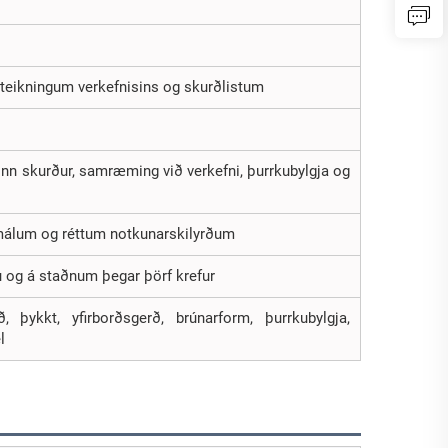
teikningum verkefnisins og skurðlistum
inn skurður, samræming við verkefni, þurrkubylgja og
lmálum og réttum notkunarskilyrðum
 og á staðnum þegar þörf krefur
, þykkt, yfirborðsgerð, brúnarform, þurrkubylgja,
l