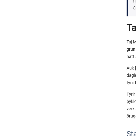
g
á
Ta
Taj M
grun
náttú
Auk 
dagl
fyrir
Fyri
þykk
verke
örug
St