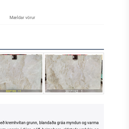
Mældar vörur
líu með kremhvítan grunn, blandaða gráa myndun og varma