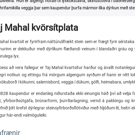
ullveina. Hún er algengt notað til lyxkókstalna, skínustöðva í baðherber
hrifamikilla veggja þar sem kaupendur þurfa mármor-líka dýrkun með sterk
j Mahal kvörsítplata
ahal kvartsít er fyrirfram náttúrulífrækt stein sem er frægt fyrir sérstak
nurinn er dekkuður með dýrlíkum flæðandi veinum í blandaðri gráu og var
rulega lyx.
þess að vera fallegur er Taj Mahal kvartsítur harður og ávallt notanlegu
egri notkun og ettingu frá mörgum algengum syrðum ef hann er rétt lok
 kökuborð í kökunni, salernisbord, veggja í dúkum, gólfi, heimabara, umlyk
r B2B kaupendur er endanleg niðurstaða ekki einungis háð því að velja fa
t, yfirborðsútgáfa, brúnarform, þurrðarlagning, vernd á pakkingu og kro
fnið þitt krefst dýrlegrar steinsyfirborðsflötviður með hljóðum lit, heitri
gur hár-endi valmöguleiki.
afrænir