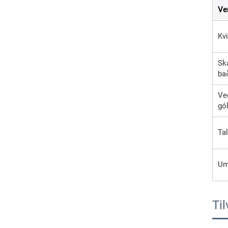
Ver
Kv
Ská
ba
Ve
gól
Tal
Uml
Til