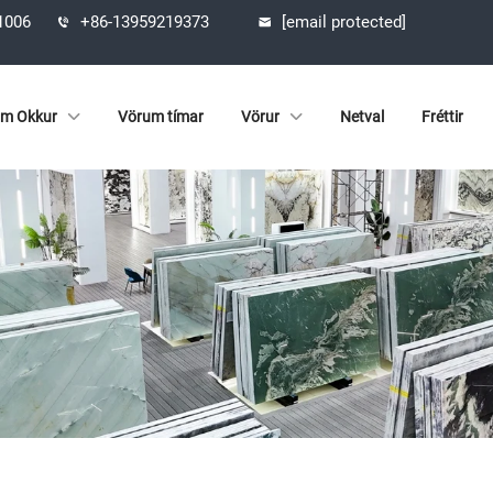
61006
+86-13959219373
[email protected]
m Okkur
Vörum tímar
Vörur
Netval
Fréttir