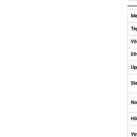
Me
Te
Vö
Efn
Up
St
No
Hö
Ytr