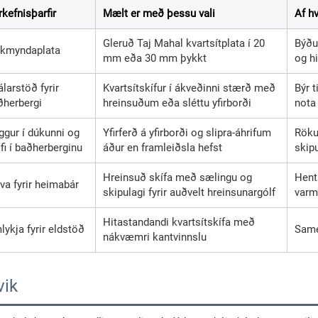
kefnisþarfir
Mælt er með þessu vali
Af h
Gleruð Taj Mahal kvartsítplata í 20
Býðu
ikmyndaplata
mm eða 30 mm þykkt
og h
larstöð fyrir
Kvartsítskífur í ákveðinni stærð með
Býr t
ðherbergi
hreinsuðum eða sléttu yfirborði
nota
ggur í dúkunni og
Yfirferð á yfirborði og slipra-áhrifum
Rökuh
fi í baðherberginu
áður en framleiðsla hefst
skipu
Hreinsuð skífa með sælingu og
Henta
va fyrir heimabár
skipulagi fyrir auðvelt hreinsunargólf
varma
Hitastandandi kvartsítskífa með
ykja fyrir eldstöð
Same
nákvæmri kantvinnslu
vik