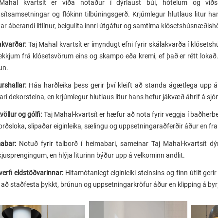
Mahal kvartsít er víða notaður í dýrlaust búi, hótelum og viðs
tsítsamsetningar og flókinn tilbúningsgerð. Krjúmlegur hlutlaus litur ha
ar áberandi litlínur, beigulita innri útgáfur og samtíma klósetshúsnæðis
akvarðar:
Taj Mahal kvartsít er ímyndugt efni fyrir skálakvarða í klóset
lekkjum frá klósetsvörum eins og skampo eða kremi, ef það er rétt lokað.
un.
urshallar:
Háa harðleika þess gerir því kleift að standa ágætlega upp
ri dekorsteina, en krjúmlegur hlutlaus litur hans hefur jákvæð áhrif á sjó
öllur og gólfi:
Taj Mahal-kvartsít er hæfur að nota fyrir veggja í baðherbe
orðsloka, slipaðar eiginleika, sælingu og uppsetningaraðferðir áður en fra
mabar:
Notuð fyrir talborð í heimabari, sameinar Taj Mahal-kvartsít dýr
jusprengingum, en hlýja liturinn býður upp á velkominn andlit.
erfi eldstöðvarinnar:
Hitamótanlegt eiginleiki steinsins og fínn útlit ge
 að staðfesta þykkt, brúnun og uppsetningarkröfur áður en klipping á byr