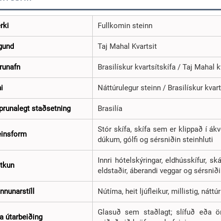
rki
Fullkomin steinn
gund
Taj Mahal Kvartsit
runafn
Brasilískur kvartsítskífa / Taj Mahal k
i
Náttúrulegur steinn / Brasilískur kvart
prunalegt staðsetning
Brasilía
Stór skífa, skífa sem er klippað í ákv
einsform
dúkum, gólfi og sérsniðin steinhluti
Innri hótelskýringar, eldhússkífur, s
tkun
eldstaðir, áberandi veggar og sérsniði
nnunarstíll
Nútíma, heit ljúfleikur, millistig, nát
Glasuð sem staðlagt; slífuð eða ön
a útarbeiðing