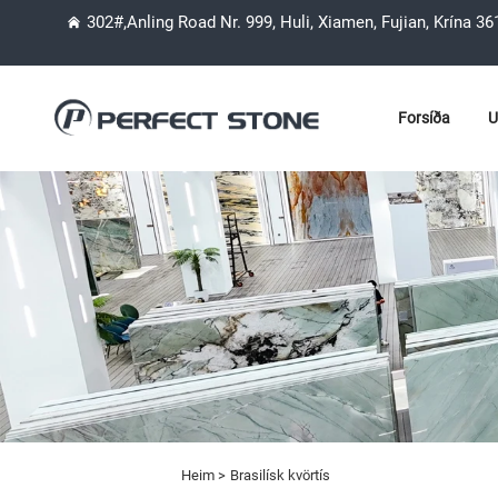
302#,Anling Road Nr. 999, Huli, Xiamen, Fujian, Krína 3
Forsíða
U
Heim >
Brasilísk kvörtís