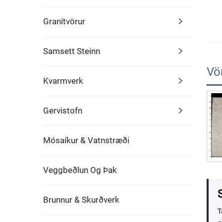
Granítvörur
Samsett Steinn
Vö
Kvarmverk
Gervistofn
Mósaíkur & Vatnstræði
Veggbeðlun Og Þak
S
Brunnur & Skurðverk
T