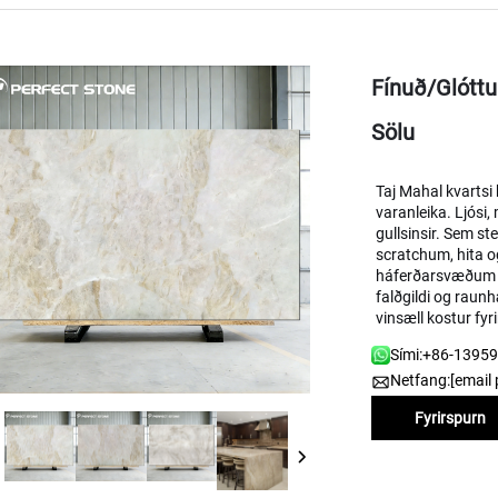
Fínuð/glóttu
Sölu
Taj Mahal kvartsi
varanleika. Ljósi,
gullsinsir. Sem st
scratchum, hita o
háferðarsvæðum ei
falðgildi og raun
vinsæll kostur fyri
Sími:
+86-1395
Netfang:
[email 
Fyrirspurn