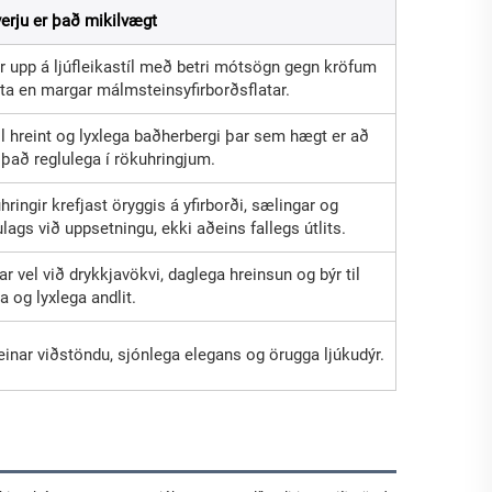
verju er það mikilvægt
r upp á ljúfleikastíl með betri mótsögn gegn kröfum
ita en margar málmsteinsyfirborðsflatar.
il hreint og lyxlega baðherbergi þar sem hægt er að
 það reglulega í rökuhringjum.
ringir krefjast öryggis á yfirborði, sælingar og
lags við uppsetningu, ekki aðeins fallegs útlits.
r vel við drykkjavökvi, daglega hreinsun og býr til
 og lyxlega andlit.
inar viðstöndu, sjónlega elegans og örugga ljúkudýr.