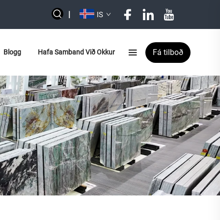
|
IS
Fá tilboð
Blogg
Hafa Samband Við Okkur