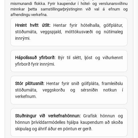
mismunandi flokka. Fyrir kaupendur í hótel- og verslunarsviðinu
minnkar þetta samstillingarþrýstinginn við val á efnum og
afhendingu verkefna.
Hreint hvítt útlit:
Hentar fyrir hótelhalla, gólfplátur,
stöðumáta, veggspjald, móttökusvæði og nútímaleg
innrými.
Hápolíssuð yfirborð:
Býr til slétt, ljóst og viðurkennt
yfirborð fyrir innrými.
Stór plötusnið:
Hentar fyrir snið gólfpláta, framleiðslu
stöðumáta, veggskorðu og sérsniðin notkun í
verkefnum.
Stuðningur við verkefnahönnun:
Grafísk hönnun og
hönnun þrívíddarmódelles hjálpa kaupendum að skoða
skipulag og áhrif áður en pöntun er gerð.