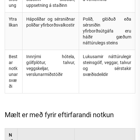
ung
uppsetning á staðinn
Ytra
Hápolíðar og sérsniðnar
Políð, glöðuð eða
líkan
políðar yfirborðsvalkostir
sérsniðin
yfirborðsútgáfa eru
háðir gæðum
náttúrulegs steins
Best
Innrými hótela,
Lukusamir náttúrulegir
ar
gólfplötur, talvur,
steinsgólf, veggar, talvur
notk
veggskeljar,
og sérstakir
unar
verslunarmiðstöðir
svæðisdeildir
svæ
ði
Mælt er með fyrir eftirfarandi notkun
N