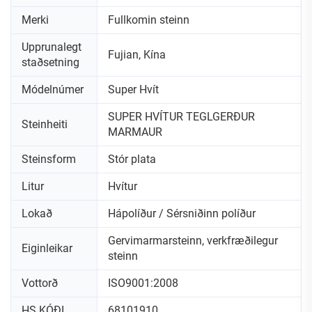
Merki
Fullkomin steinn
Upprunalegt
Fujian, Kína
staðsetning
Módelnúmer
Super Hvít
SUPER HVÍTUR TEGLGERÐUR
Steinheiti
MARMAUR
Steinsform
Stór plata
Litur
Hvítur
Lokað
Hápolíður / Sérsniðinn políður
Gervimarmarsteinn, verkfræðilegur
Eiginleikar
steinn
Vottorð
ISO9001:2008
HS KÓÐI
68101910