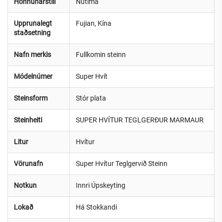
Hönnunarstíll
Nútíma
Upprunalegt
Fujian, Kína
staðsetning
Nafn merkis
Fullkomin steinn
Módelnúmer
Super Hvít
Steinsform
Stór plata
Steinheiti
SUPER HVÍTUR TEGLGERÐUR MARMAUR
Litur
Hvítur
Vörunafn
Super Hvítur Teglgervið Steinn
Notkun
Innri Úpskeyting
Lokað
Há Stokkandi