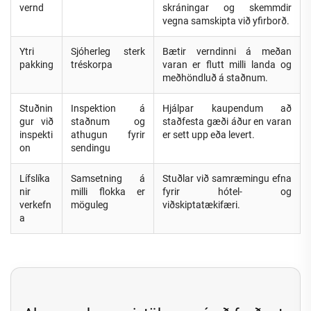
vernd
skráningar og skemmdir
vegna samskipta við yfirborð.
Ytri
Sjóherleg sterk
Bætir verndinni á meðan
pakking
tréskorpa
varan er flutt milli landa og
meðhöndluð á staðnum.
Stuðnin
Inspektion á
Hjálpar kaupendum að
gur við
staðnum og
staðfesta gæði áður en varan
inspekti
athugun fyrir
er sett upp eða levert.
on
sendingu
Lífslíka
Samsetning á
Stuðlar við samræmingu efna
nir
milli flokka er
fyrir hótel- og
verkefn
möguleg
viðskiptatækifæri.
a