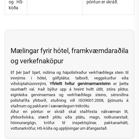
og HS-
pöntun er skráð.
kóða
Mælingar fyrir hótel, framkvæmdaraðila
og verkefnaköpur
Ef þér þarf bjart, nútíma og hápolíshraður verkfræðilega stein til
innrýmis í hótel, gólfplátur, talborð, veggskurður eða
viðskiptahúsinnrými,
Yfirleitt hvítur gervimarmarsteinn
er þetta
raunhæft val. Það býður upp á hreint hvítt útlit, stóra plötur,
eiginleika gervimarmara og verkfræðilegs steins, sérsniðna
políshafða yfirborð, stuðning við ISO9001:2008, þjónustu á
staðnum og pakkanir í sævænlegum trékrötu.
Áður en pöntun er skráð skal staðfesta nákvæman lit,
yfirborðsloka, stærð plötu eða plátu, magn, notkunarstað,
hönnunargögn, kröfur til inspektsjónar, pakkanarhátt,
vottunarkröfur, HS-kóða og upplýsingar um áfangastað.