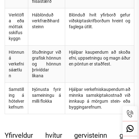
flísastærð
Verktöfl
Háblönduð
Blönduð hvít yfirborð gefur
a eða
verkfræðihard
viðskiptaskrifborðum hreint og
móttak
steinn
faglega útlit.
sskífus
kyggn
Hönnun
Stuðningur við
Hjálpar kaupendum að skoða
á
grafísk hönnun
efni, uppsetningu og magn áður
verkefni
og hönnun
en pöntun er staðfest.
sáætlu
þrívíddar
n
líkana
Samstill
Þjónusta fyrir
Hjálpar verkefniskaupendum að
ing á
sameiningu á
minnka samskiptakostnað við
hótelver
milli flokka
innkaup á mörgum stein- eða
kefnum
byggingarefnum.
Yfirveldur hvítur gervisteinn gegn