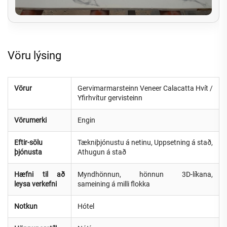
Vöru lýsing
Vörur
Gervimarmarsteinn Veneer Calacatta Hvít /
Yfirhvítur gervisteinn
Vörumerki
Engin
Eftir-sölu
Tækniþjónustu á netinu, Uppsetning á stað,
þjónusta
Athugun á stað
Hæfni til að
Myndhönnun, hönnun 3D-líkana,
leysa verkefni
sameining á milli flokka
Notkun
Hótel