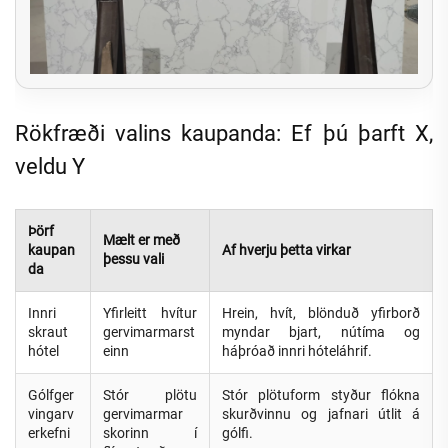
Rökfræði valins kaupanda: Ef þú þarft X,
veldu Y
Þörf
Mælt er með
kaupan
Af hverju þetta virkar
þessu vali
da
Innri
Yfirleitt hvítur
Hrein, hvít, blönduð yfirborð
skraut
gervimarmarst
myndar bjart, nútíma og
hótel
einn
háþróað innri hóteláhrif.
Gólfger
Stór plötu
Stór plötuform styður flókna
vingarv
gervimarmar
skurðvinnu og jafnari útlit á
erkefni
skorinn í
gólfi.