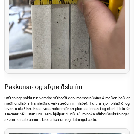
Pakkunar- og afgreiðslutími
Útflutningspakkunin verndar yfirborði gervimarmaraðsins á meðan það er
meðhöndlað í framleiðsluverkstæðunni, hlaðið, flutt á sjó, óhlaðið og
levert á staðinn. Þessi vara notar mjúkan plastíss innan í og sterk kistu úr
sævænri viði utan um, sem hjálpar til við að minnka yfirborðsskráningar,
skemmdir á brúnnum, brot á hornum og flutningshættu.