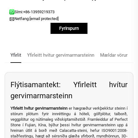
Sími:
+86-13959219373
Netfang:
[email protected]
Fyrirspurn
Yfirlit
Yfirleitt hvítur gervimarmarsteinn
Mældar vörur
Flýtisamantekt: Yfirleitt hvítur
gervimarmarsteinn
Yfirleitt hvítur gervimarmarsteinn
er hægræður verkþekktur steinn í
stórum plötum fyrir innréttingu á hóteli, gólfplötur, talborð,
veggplötur og nútímaleg viðskiptamiðstöð. Framleiddur af Perfect
Stone í Fujian, Kína, býður þessi hvítur gervimarmarsteinn upp á
hreinan útlit á borð með Calacatta-steini, hefur ISO9001:2008-
staðfestingu, hægt að sérsníða glæða yfirborð, myndhönnun, 3D-