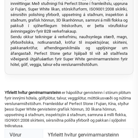
innréttingar. Með stuðningi frá Perfect Stone í framleiðslu, uppruna
úr Fujian, Super White líkan, stórskífurform, ISO9001:2008 skilríki,
sérsniðin polishing yfirborð, uppsetning á staðnum, inspektion á
staðnum, grafísk hönnun, 3D líkanhönnun, samruni á milli flokka og
pakkuð í sjóherfilegum tréskorðum, er þetta vöruflokkur
ávinningagjörv fyrir B2B verkefnakaup.
Sendu okkur teikningar á verkefninu, nauðsynlega stærð, magn,
yfirborðsloka, notkunarstað, kröfur til inspektsjónar, skírteini,
pakkanarkröfur, afhendingarskilmála og upplýsingar um
áfangastað. Perfect Stone getur hjálpað til við að staðfesta
viðeigandi útgáfuáætlun fyrir Super White gervimarmarsteinn fyrir
hótel, gólf, veggja, talvur eða verslunarmiðstöðum.
Yfirleitt hvítur gervimarmarsteinn
er hápolíður gervisteinn í stórum plötum
fyrir innrými hótela, gólfplötur, talvur, veggplötur, móttökusvæði og nútíma
verslunarmiðstöðum. Framleiddur af Perfect Stone í Fujian, Kína, styður
þessi Super White gervisteinn grafísk hönnun, 3D líkana hönnun,
uppsetning á staðnum, inspektsjón á staðnum, samruna á milli flokka,
ISO9001:2008 skírteini, sérsniðna políða yfirborð og pakkan í sjóþolnri
trékratusa.
Vörur
Yfirleitt hvítur gervimarmarsteinn