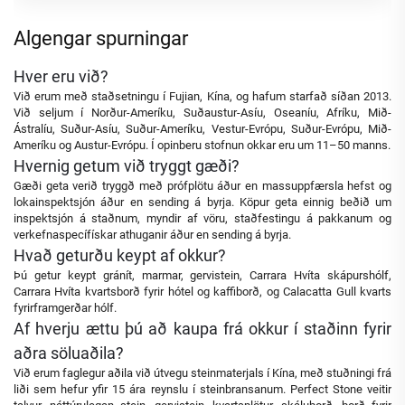
Algengar spurningar
Hver eru við?
Við erum með staðsetningu í Fujian, Kína, og hafum starfað síðan 2013.
Við seljum í Norður-Ameríku, Suðaustur-Asíu, Oseaníu, Afríku, Mið-
Ástralíu, Suður-Asíu, Suður-Ameríku, Vestur-Evrópu, Suður-Evrópu, Mið-
Ameríku og Austur-Evrópu. Í opinberu stofnun okkar eru um 11–50 manns.
Hvernig getum við tryggt gæði?
Gæði geta verið tryggð með prófplötu áður en massuppfærsla hefst og
lokainspektsjón áður en sending á byrja. Köpur geta einnig beðið um
inspektsjón á staðnum, myndir af vöru, staðfestingu á pakkanum og
verkefnaspecífískar athuganir áður en sending á byrja.
Hvað geturðu keypt af okkur?
Þú getur keypt gránít, marmar, gervistein, Carrara Hvíta skápurshólf,
Carrara Hvíta kvartsborð fyrir hótel og kaffiborð, og Calacatta Gull kvarts
fyrirframgerðar hólf.
Af hverju ættu þú að kaupa frá okkur í staðinn fyrir
aðra söluaðila?
Við erum faglegur aðila við útvegu steinmaterjals í Kína, með stuðningi frá
liði sem hefur yfir 15 ára reynslu í steinbransanum. Perfect Stone veitir