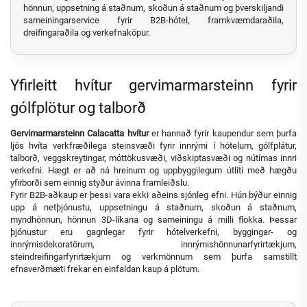
hönnun, uppsetning á staðnum, skoðun á staðnum og þverskiljandi
sameiningarservice fyrir B2B-hótel, framkvæmdaraðila,
dreifingaraðila og verkefnaköpur.
Yfirleitt hvítur gervimarmarsteinn fyrir
gólfplötur og talborð
Gervimarmarsteinn Calacatta hvítur
er hannað fyrir kaupendur sem þurfa
ljós hvíta verkfræðilega steinsvæði fyrir innrými í hótelum, gólfplátur,
talborð, veggskreytingar, móttökusvæði, viðskiptasvæði og nútímas innri
verkefni. Hægt er að ná hreinum og uppbyggilegum útliti með hægðu
yfirborði sem einnig styður ávinna framleiðslu.
Fyrir B2B-aðkaup er þessi vara ekki aðeins sjónleg efni. Hún býður einnig
upp á netþjónustu, uppsetningu á staðnum, skoðun á staðnum,
myndhönnun, hönnun 3D-líkana og sameiningu á milli flokka. Þessar
þjónustur eru gagnlegar fyrir hótelverkefni, byggingar- og
innrýmisdekoratörum, innrýmishönnunarfyrirtækjum,
steindreifingarfyrirtækjum og verkmönnum sem þurfa samstillt
efnaverðmæti frekar en einfaldan kaup á plötum.