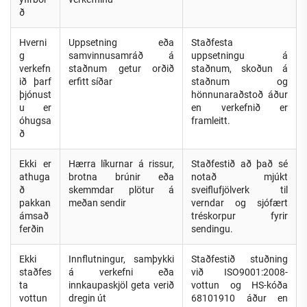
ð
Hverni
Uppsetning eða
Staðfesta
g
samvinnusamráð á
uppsetningu á
verkefn
staðnum getur orðið
staðnum, skoðun á
ið þarf
erfitt síðar
staðnum og
þjónust
hönnunaraðstoð áður
u er
en verkefnið er
óhugsa
framleitt.
ð
Ekki er
Hærra líkurnar á rissur,
Staðfestið að það sé
athuga
brotna brúnir eða
notað mjúkt
ð
skemmdar plötur á
sveiflufjölverk til
pakkan
meðan sendir
verndar og sjófært
ámsað
tréskorpur fyrir
ferðin
sendingu.
Ekki
Innflutningur, samþykki
Staðfestið stuðning
staðfes
á verkefni eða
við ISO9001:2008-
ta
innkaupaskjöl geta verið
vottun og HS-kóða
vottun
dregin út
68101910 áður en