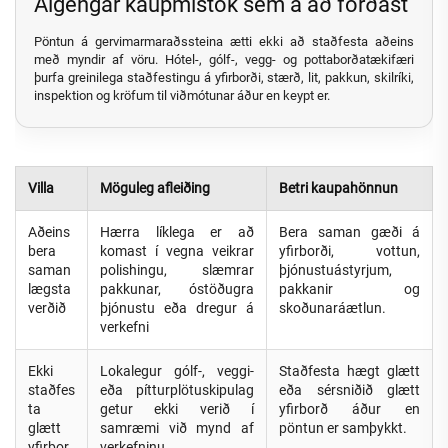
Algengar kaupmistök sem á að forðast
Pöntun á gervimarmaraðssteina ætti ekki að staðfesta aðeins
með myndir af vöru. Hótel-, gólf-, vegg- og pottaborðatækifæri
þurfa greinilega staðfestingu á yfirborði, stærð, lit, pakkun, skilríki,
inspektion og kröfum til viðmótunar áður en keypt er.
Villa
Möguleg afleiðing
Betri kaupahönnun
Aðeins
Hærra líklega er að
Bera saman gæði á
bera
komast í vegna veikrar
yfirborði, vottun,
saman
polishingu, slæmrar
þjónustuástyrjum,
lægsta
pakkunar, óstöðugra
pakkanir og
verðið
þjónustu eða dregur á
skoðunaráætlun.
verkefni
Ekki
Lokalegur gólf-, veggi-
Staðfesta hægt glætt
staðfes
eða pítturplötuskipulag
eða sérsniðið glætt
ta
getur ekki verið í
yfirborð áður en
glætt
samræmi við mynd af
pöntun er samþykkt.
yfirbor
verkefninu