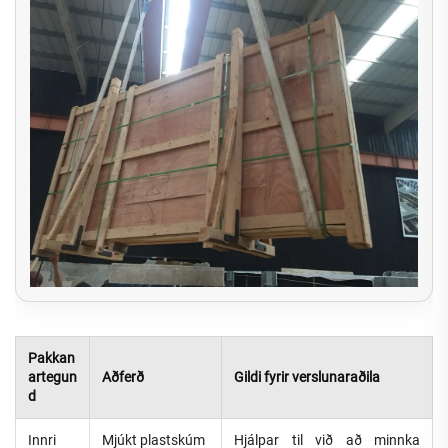
Pakkan
artegun
Aðferð
Gildi fyrir verslunaraðila
d
Innri
Mjúkt plastskúm
Hjálpar til við að minnka