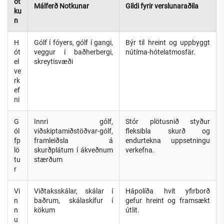
ot
Málferð Notkunar
Gildi fyrir verslunaraðila
ku
n
H
Gólf í fóyers, gólf í gangi,
Býr til hreint og uppbyggt
ót
veggur í baðherbergi,
nútíma-hótelatmosfär.
el
skreytisvæði
ve
rk
ef
ni
G
Innri gólf,
Stór plötusnið styður
ól
viðskiptamiðstöðvar-gólf,
fleksibla skurð og
fp
framleiðsla á
endurtekna uppsetningu
lö
skurðplátum í ákveðnum
verkefna.
tu
stærðum
r
Vi
Viðtaksskálar, skálar í
Hápolíða hvít yfirborð
n
baðrum, skálaskífur í
gefur hreint og framsækt
n
kökum
útlit.
u