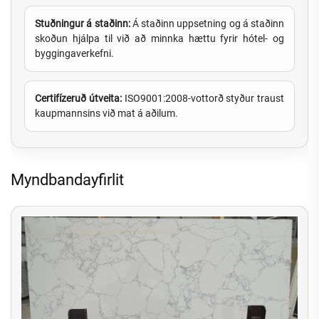
Stuðningur á staðinn:
Á staðinn uppsetning og á staðinn
skoðun hjálpa til við að minnka hættu fyrir hótel- og
byggingaverkefni.
Certifízeruð útveita:
ISO9001:2008-vottorð styður traust
kaupmannsins við mat á aðilum.
Myndbandayfirlit