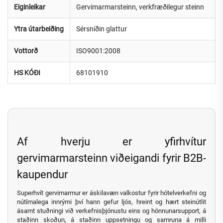
Eiginleikar
Gervimarmarsteinn, verkfræðilegur steinn
Ytra útarbeiðing
Sérsníðin glattur
Vottorð
ISO9001:2008
HS KÓÐI
68101910
Af hverju er yfirhvítur
gervimarmarsteinn viðeigandi fyrir B2B-
kaupendur
Superhvít gervimarmur er áskilavæn valkostur fyrir hótelverkefni og
nútímalega innrými því hann gefur ljós, hreint og hært steinútlit
ásamt stuðningi við verkefnisþjónustu eins og hönnunarsupport, á
staðinn skoðun, á staðinn uppsetningu og samruna á milli