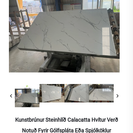
Kunstbrúnur Steinhlíð Calacatta Hvítur Verð
Notuð Fyrir Gólfspláta Eða Spjólköklur