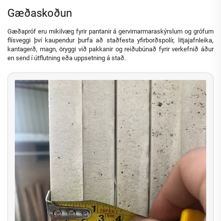
Gæðaskoðun
Gæðapróf eru mikilvæg fyrir pantanir á gervimarmaraskýrslum og grófum
flísveggi því kaupendur þurfa að staðfesta yfirborðspolír, litjajafnleika,
kantagerð, magn, öryggi við pakkanir og reiðubúnað fyrir verkefnið áður
en send í útflutning eða uppsetning á stað.