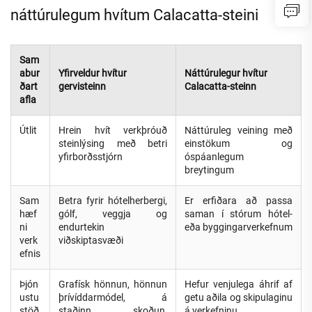
náttúrulegum hvítum Calacatta-steini
Sam
abur
Yfirveldur hvítur
Náttúrulegur hvítur
ðart
gervisteinn
Calacatta-steinn
afla
Útlit
Hrein hvít verkþróuð
Náttúruleg veining með
steinlýsing með betri
einstökum og
yfirborðsstjórn
óspáanlegum
breytingum
Sam
Betra fyrir hótelherbergi,
Er erfiðara að passa
hæf
gólf, veggja og
saman í stórum hótel-
ni
endurtekin
eða byggingarverkefnum
verk
viðskiptasvæði
efnis
Þjón
Grafísk hönnun, hönnun
Hefur venjulega áhrif af
ustu
þrívíddarmódel, á
getu aðila og skipulaginu
stöð
staðinn skoðun,
á verkefninu