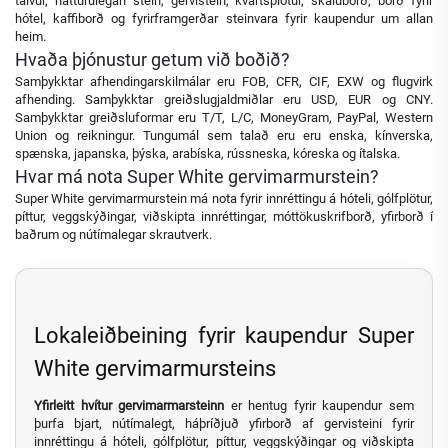
talvur, náttúrulegan stein, gervistein, kvartsplötur, skáluborð, borð fyrir
hótel, kaffiborð og fyrirframgerðar steinvara fyrir kaupendur um allan
heim.
Hvaða þjónustur getum við boðið?
Samþykktar afhendingarskilmálar eru FOB, CFR, CIF, EXW og flugvirk
afhending. Samþykktar greiðslugjaldmiðlar eru USD, EUR og CNY.
Samþykktar greiðsluformar eru T/T, L/C, MoneyGram, PayPal, Western
Union og reikningur. Tungumál sem talað eru eru enska, kínverska,
spænska, japanska, þýska, arabíska, rússneska, kóreska og ítalska.
Hvar má nota Super White gervimarmurstein?
Super White gervimarmurstein má nota fyrir innréttingu á hóteli, gólfplötur,
píttur, veggskýðingar, viðskipta innréttingar, móttökuskrifborð, yfirborð í
baðrum og nútímalegar skrautverk.
Lokaleiðbeining fyrir kaupendur Super
White gervimarmursteins
Yfirleitt hvítur gervimarmarsteinn
er hentug fyrir kaupendur sem
þurfa bjart, nútímalegt, háþríðjuð yfirborð af gervisteini fyrir
innréttingu á hóteli, gólfplötur, píttur, veggskýðingar og viðskipta