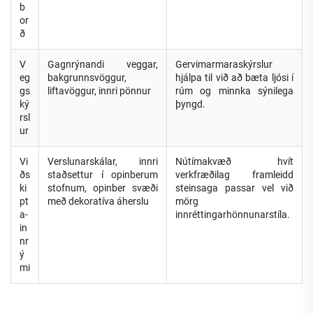
b
or
ð
V
Gagnrýnandi veggar,
Gervimarmaraskýrslur
eg
bakgrunnsvöggur,
hjálpa til við að bæta ljósi í
gs
liftavöggur, innri pönnur
rúm og minnka sýnilega
ký
þyngd.
rsl
ur
Vi
Verslunarskálar, innri
Nútímakvæð hvít
ðs
staðsettur í opinberum
verkfræðilag framleidd
ki
stofnum, opinber svæði
steinsaga passar vel við
pt
með dekoratíva áherslu
mörg
a-
innréttingarhönnunarstíla.
in
nr
ý
mi