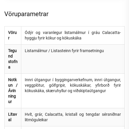
Vöruparametrar
Vöru
Ódýr og varanlegur listamálmur í gráu Calacatta-
r
hyggju fyrir kökur og kökuskáka
Tegu
Listamálmur / Listasteinn fyrir framsetningu
nd
stofn
a
Notk
Innri útgangur í byggingarverkefnum, innri útgangur,
un /
veggplötur, gólfgripir, kökuskákar, yfirborð fyrir
Ávin
kökuskáka, skæruhyllur og viðskiptaútgangur
ning
ur
Litav
Hvít, grár, Calacatta, kristall og tengdar sérsniðnar
al
litmöguleikar