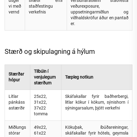
úsger
svæði eftir
verslunaraðilinn staðfesta
vi með
staðfestingu
veðurexposure,
vernd
verkefnis
uppsetningarmiðlun og
viðhaldskröfur áður en pantað
er.
Stærð og skipulagning á hýlum
Tilbúin í
Stærðar
venjulegum
Tæpleg notkun
hópur
stærðum
Lítlar
25x22,
Skáfakallar fyrir baðherbergi,
pánkáss
31x22,
litlar kökur í kökum, sýnishorn í
astærðir
37x22
sýningarsalum, þjótt verkefni
tomma
Miðlungs
49x22,
Kökuþak, íbúðareiningar,
stórar
61x22
skáfakallar fyrir hótels, geymsla