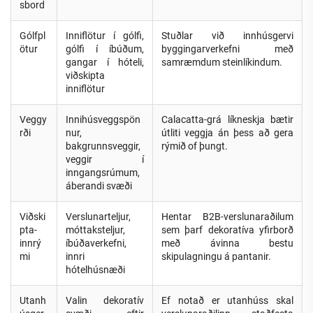
sbord
Gólfpl
Inniflötur í gólfi,
Stuðlar við innhúsgervi
ötur
gólfi í íbúðum,
byggingarverkefni með
gangar í hóteli,
samræmdum steinlíkindum.
viðskipta
inniflötur
Veggy
Innihúsveggspön
Calacatta-grá líkneskja bætir
rði
nur,
útliti veggja án þess að gera
bakgrunnsveggir,
rýmið of þungt.
veggir í
inngangsrúmum,
áberandi svæði
Viðski
Verslunarteljur,
Hentar B2B-verslunaraðilum
pta-
móttaksteljur,
sem þarf dekoratíva yfirborð
innrý
íbúðaverkefni,
með ávinna bestu
mi
innri
skipulagningu á pantanir.
hótelhúsnæði
Utanh
Valin dekoratív
Ef notað er utanhúss skal