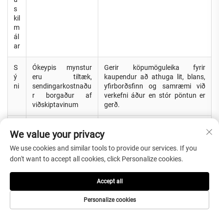
s
kil
m
ál
ar
S
Ókeypis mynstur
Gerir köpumöguleika fyrir
ý
eru tiltæk,
kaupendur að athuga lit, blans,
ni
sendingarkostnaðu
yfirborðsfinn og samræmi við
r borgaður af
verkefni áður en stór pöntun er
viðskiptavinum
gerð.
M
100 m² fyrir
Hjálpar kaupendum að
We value your privacy
O
venjulega efni til
skipuleggja prófpantanir,
Q
viðmiðunar / 50
vöruskráningu dreifanda eða
We use cookies and similar tools to provide our services. If you
sett fyrir ívarpsett
magn fyrir verkefni.
don't want to accept all cookies, click Personalize cookies.
til viðmiðunar
Accept all
Personalize cookies