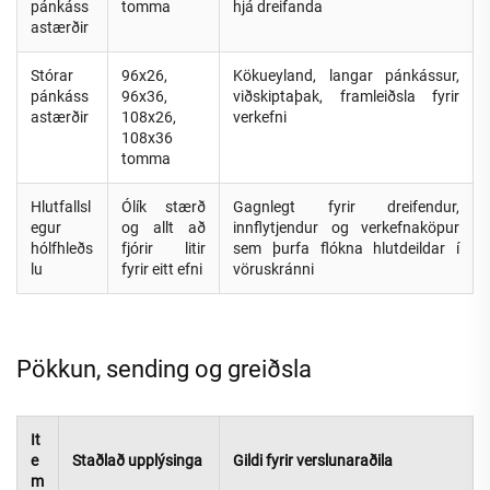
pánkáss
tomma
hjá dreifanda
astærðir
Stórar
96x26,
Kökueyland, langar pánkássur,
pánkáss
96x36,
viðskiptaþak, framleiðsla fyrir
astærðir
108x26,
verkefni
108x36
tomma
Hlutfallsl
Ólík stærð
Gagnlegt fyrir dreifendur,
egur
og allt að
innflytjendur og verkefnaköpur
hólfhleðs
fjórir litir
sem þurfa flókna hlutdeildar í
lu
fyrir eitt efni
vöruskránni
Pökkun, sending og greiðsla
It
e
Staðlað upplýsinga
Gildi fyrir verslunaraðila
m