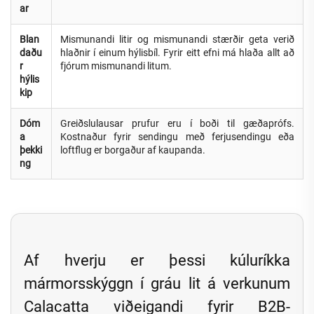
ar
Blan
Mismunandi litir og mismunandi stærðir geta verið
daðu
hlaðnir í einum hýlisbíl. Fyrir eitt efni má hlaða allt að
r
fjórum mismunandi litum.
hýlis
kip
Dóm
Greiðslulausar prufur eru í boði til gæðaprófs.
a
Kostnaður fyrir sendingu með ferjusendingu eða
þekki
loftflug er borgaður af kaupanda.
ng
Af hverju er þessi kúluríkka
mármorsskýggn í gráu lit á verkunum
Calacatta viðeigandi fyrir B2B-