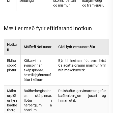
ki
sendingu
skortir, þéttun
litarjafnvægi
og mismun
og framleiðslu
Mælt er með fyrir eftirfarandi notkun
Notku
Málferð Notkunar
Gildi fyrir verslunaraðila
n
Eldhú
Kökurvinna,
Býr til hreinan flöt sem líkist
sborð
eyjuspinnar,
Calacatta-gráum marmur fyrir
plötur
skápspinnar,
nútímakökurverk.
heimilisþjónustufl
ötur í kökum
Málm
Baðherbergispinn
Polishuður gervimarmur gefur
urplöt
ar, skálpinnar,
baðherbergjum ljósari og
ur fyrir
flötur í
fínnari útlit.
badhe
herbergjum á
rbergi
hótelum