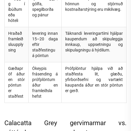
g í
gólfa,
hönnun og stjórnuð
íbúðum
spegilborða
kostnaðarstýring eru mikilvæg.
eða
og pánur
hóteli
Hraðað
levering innan
Táknandi leveringartími hjálpar
framleið
15–20 daga
kaupendum að skipuleggja
sluupply
eftir
innkaup, uppsetningu og
sing
staðfestingu
skipulagningu á hýdilum.
á pöntun
Gæðapr
Ókeypis
Prófplöntur hjálpa við að
óf áður
frásending á
staðfesta lit, glæðu,
en stór
prófplöntum
yfirborðsefni og vartækt
pöntun
áður en
kaupanda áður en stór pöntun
er
framleiðsla
er gerð.
staðfest
hefst
Calacatta Grey gervimarmar vs.