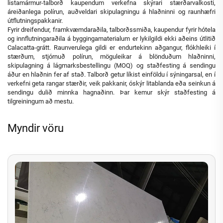
listamármur-talborð kaupendum verkefna skýrari stærðarvalkosti,
áreiðanlega polírun, auðveldari skipulagningu á hlaðninni og raunhæfri
útflutningspakkanir.
Fyrir dreifendur, framkvæmdaraðila, talborðssmiða, kaupendur fyrir hótela
og innflutningaraðila á byggingamaterialum er lykilgildi ekki aðeins útlitið
Calacatta-grátt. Raunverulega gildi er endurtekinn aðgangur, flókhleiki í
stærðum, stjórnuð polírun, möguleikar á blönduðum hlaðninni,
skipulagning á lágmarksbestellingu (MOQ) og staðfesting á sendingu
áður en hlaðnin fer af stað. Talborð getur líkist einföldu í sýningarsal, en í
verkefni geta rangar stærðir, veik pakkanir, óskýr litablanda eða seinkun á
sendingu dulið minnka hagnaðinn. Þar kemur skýr staðfesting á
tilgreiningum að mestu.
Myndir vöru