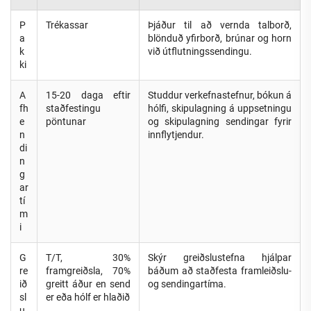
P
Trékassar
Þjáður til að vernda talborð,
a
blönduð yfirborð, brúnar og horn
k
við útflutningssendingu.
ki
A
15-20 daga eftir
Studdur verkefnastefnur, bókun á
fh
staðfestingu
hólfi, skipulagning á uppsetningu
e
pöntunar
og skipulagning sendingar fyrir
n
innflytjendur.
di
n
g
ar
tí
m
i
G
T/T, 30%
Skýr greiðslustefna hjálpar
re
framgreiðsla, 70%
báðum að staðfesta framleiðslu-
ið
greitt áður en send
og sendingartíma.
sl
er eða hólf er hlaðið
u