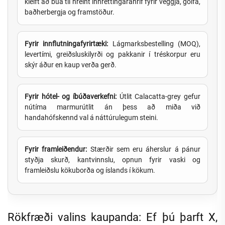
kleift að búa til hreint innréttingaráhrif fyrir veggja, gólfa,
baðherbergja og framstöður.
Fyrir innflutningafyrirtæki:
Lágmarksbestelling (MOQ),
levertími, greiðsluskilyrði og pakkanir í tréskorpur eru
skýr áður en kaup verða gerð.
Fyrir hótel- og íbúðaverkefni:
Útlit Calacatta-grey gefur
nútíma marmurútlit án þess að miða við
handahófskennd val á náttúrulegum steini.
Fyrir framleiðendur:
Stærðir sem eru áherslur á pánur
styðja skurð, kantvinnslu, opnun fyrir vaski og
framleiðslu kökuborða og íslands í kökum.
Rökfræði valins kaupanda: Ef þú þarft X,