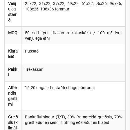
Venj
25x22, 31x22, 37x22, 49x22, 61x22, 96x26, 96x36,
uleg
108x26, 108x36 tommur
stær
ð
MOQ
50 sett fyrir tilvísun á kökuskáku / 100 m² fyrir
venjulega efni
Klára
Pússað
leið
Pakk
Trékassar
i
Afhe
15-20 daga eftir staðfestingu pöntunar
ndin
gartí
mi
Greið
Bankaflutningur (T/T), 30% framgreidd greiðsla, 70%
slusk
greitt áður en send í flutning eða áður en hlaðið
ilmál