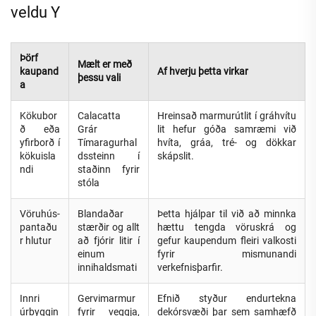
veldu Y
Þörf
Mælt er með
kaupand
Af hverju þetta virkar
þessu vali
a
Kökubor
Calacatta
Hreinsað marmurútlit í gráhvítu
ð eða
Grár
lit hefur góða samræmi við
yfirborð í
Tímaragurhal
hvíta, gráa, tré- og dökkar
kökuisla
dssteinn í
skápslit.
ndi
staðinn fyrir
stóla
Vöruhús-
Blandaðar
Þetta hjálpar til við að minnka
pantaðu
stærðir og allt
hættu tengda vöruskrá og
r hlutur
að fjórir litir í
gefur kaupendum fleiri valkosti
einum
fyrir mismunandi
innihaldsmati
verkefnisþarfir.
Innri
Gervimarmur
Efnið styður endurtekna
úrbyggin
fyrir veggja,
dekórsvæði þar sem samhæfð