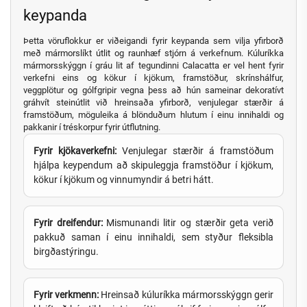
keypanda
Þetta vöruflokkur er viðeigandi fyrir keypanda sem vilja yfirborð
með mármorslíkt útlit og raunhæf stjórn á verkefnum. Kúluríkka
mármorsskýggn í gráu lit af tegundinni Calacatta er vel hent fyrir
verkefni eins og kökur í kjökum, framstöður, skrínshálfur,
veggplötur og gólfgripir vegna þess að hún sameinar dekoratívt
gráhvít steinútlit við hreinsaða yfirborð, venjulegar stærðir á
framstöðum, möguleika á blönduðum hlutum í einu innihaldi og
pakkanir í tréskorpur fyrir útflutning.
Fyrir kjökaverkefni:
Venjulegar stærðir á framstöðum
hjálpa keypendum að skipuleggja framstöður í kjökum,
kökur í kjökum og vinnumyndir á betri hátt.
Fyrir dreifendur:
Mismunandi litir og stærðir geta verið
pakkuð saman í einu innihaldi, sem styður fleksibla
birgðastýringu.
Fyrir verkmenn:
Hreinsað kúluríkka mármorsskýggn gerir