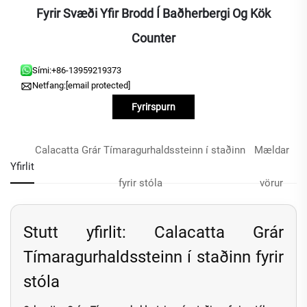
Fyrir Svæði Yfir Brodd Í Baðherbergi Og Kök
Counter
Sími:
+86-13959219373
Netfang:
[email protected]
Fyrirspurn
Calacatta Grár Tímaragurhaldssteinn í staðinn
Mældar
Yfirlit
fyrir stóla
vörur
Stutt yfirlit: Calacatta Grár
Tímaragurhaldssteinn í staðinn fyrir
stóla