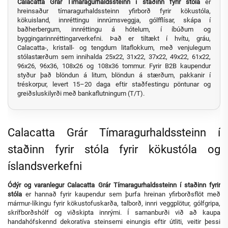
Calacatta Grár Tímaragurhaldssteinn í staðinn fyrir stóla
er
hreinsaður tímaragurhaldssteinn yfirborð fyrir kökustóla,
kökuisland, innréttingu innrúmsveggja, gólfflísar, skápa í
baðherbergum, innréttingu á hótelum, í íbúðum og
byggingarinnréttingarverkefni. Það er tiltækt í hvítu, gráu,
Calacatta-, kristall- og tengdum litaflokkum, með venjulegum
stólastærðum sem innihalda 25x22, 31x22, 37x22, 49x22, 61x22,
96x26, 96x36, 108x26 og 108x36 tommur. Fyrir B2B kaupendur
styður það blöndun á litum, blöndun á stærðum, pakkanir í
tréskorpur, levert 15–20 daga eftir staðfestingu pöntunar og
greiðsluskilyrði með bankaflutningum (T/T).
Calacatta Grár Tímaragurhaldssteinn í
staðinn fyrir stóla fyrir kökustóla og
íslandsverkefni
Ódýr og varanlegur Calacatta Grár Tímaragurhaldssteinn í staðinn fyrir
stóla
er hannað fyrir kaupendur sem þurfa hreinan yfirborðsflöt með
mármur-líkingu fyrir kökustofuskarða, talborð, innri veggplötur, gólfgripa,
skrífborðshólf og viðskipta innrými. Í samanburði við að kaupa
handahófskennd dekoratíva steinsemi einungis eftir útliti, veitir þessi