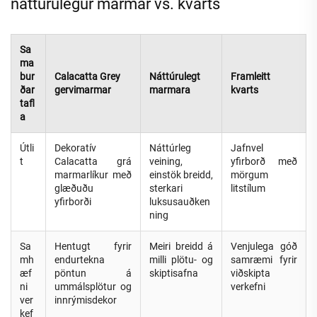
náttúrulegur marmar vs. kvarts
Sa
ma
bur
Calacatta Grey
Náttúrulegt
Framleitt
ðar
gervimarmar
marmara
kvarts
tafl
a
Útli
Dekoratív
Náttúrleg
Jafnvel
t
Calacatta grá
veining,
yfirborð með
marmarlíkur með
einstök breidd,
mörgum
glæðuðu
sterkari
litstílum
yfirborði
luksusauðken
ning
Sa
Hentugt fyrir
Meiri breidd á
Venjulega góð
mh
endurtekna
milli plötu- og
samræmi fyrir
æf
pöntun á
skiptisafna
viðskipta
ni
ummálsplötur og
verkefni
ver
innrýmisdekor
kef