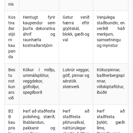
nis
Kos
Hentugt fyrir
Getur verið
Venjulega
tna
kaupendur sem
hærra eftir
staðbundin, en
ðar
þurfa dekoratíva
grjótskál,
verðið háð
stjó
áhrif og
blokk, gæði og
merkjum,
rn
raunhæfa
val
samsetningu
kau
kostnaðarstjórn
og mynstur
pan
da
Bes
Kökur í miðju,
Lukrúr veggar,
Kökurpinnar,
tu
ummálsplötur,
gólf, pinnar og
baðherbergispi
not
veggdekor,
sérstök
nnar,
kun
gólfolíjur,
steinverk
viðskiptaflötur,
ars
spegilborð
íbúðir
við
B2
Þarf að staðfesta
Þarf að
Þarf að
B
polishing, stærð,
staðfesta
staðfesta
kau
litablandun,
plötuvallval,
þykkt, gæði
pris
pakkanir og
náttúrulegar
líms,