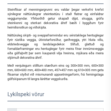
Steinflísar af menningargrunni eru valdar þegar verkefni krefst
sýnilegrar náttúrulegrar steintextúru í stað flatrar og einfaldrar
veggjumyndar. Yfirborðið getur skapað dýpt, skugga, grófa
steinkenni og sterkari dekoratíva áhrif bæði í byggðum fyrir
heimilisnotkun og viðskipta.
Náttúruleg skipti- og sveppaframvindur eru sérstaklega hentuglegar
fyrir rústíka veggja, útivistarforsíður, garðveggja, ytri hluta villu,
eldstedsveggja og landslagsdekor. Slífuð, glattuð og
fornaldarframingar eru hentuglegar fyrir meira fínar innrúmsveggja
eða gólfaþvítt þar sem kaupandi vilja hreinna, mjúkara eða meira
stjórnuð dekoratíva áhrif.
Með venjulegum stilltum stærðum eins og 300×300 mm, 600×300
mm, 600×600 mm, 400×400 mm, 457×457 mm og 610×305 mm geta
flísarnar styðst við mismunandi uppsetningarform, frá ferningslaga
gólfskipanum til langra láréttar veggskurða.
Lykilspeki vörur