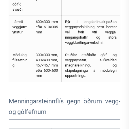
gólfið
svæði
Lárrett
600×300 mm
Býr til lengdarlínuskipaðan
veggjarm
eða 610×305
veggmyndskilning sem hentar
ynstur
mm
vel fyrir ytri veggja,
inngangshallir og stóra
veggklæðingarverkefni.
Móduleg
300×300 mm,
Stuðlar staðlaða gólf- og
flíssetnin
400×400 mm,
veggmynstur, auðveldari
g
457×457 mm
magnareikningu og
eða 600×600
skipulagningu á módulegri
mm
uppsetningu.
Menningarsteinnflís gegn öðrum vegg-
og gólfefnum