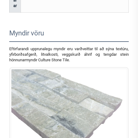
ál
ar
Myndir vöru
Eftirfarandi upprunalegu myndir eru varðveittar til að sýna textúru,
yfirborðsafgerð, litvalkosti, veggskurð áhrif og tengdar stein
hönnunarmyndir Culture Stone Tile.