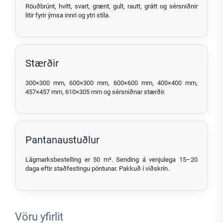
Röuðbrúnt, hvítt, svart, grænt, gult, rautt, grátt og sérsniðnir
litir fyrir ýmsa innri og ytri stíla.
Stærðir
300×300 mm, 600×300 mm, 600×600 mm, 400×400 mm,
457×457 mm, 610×305 mm og sérsniðnar stærðir.
Pantanaustuðlur
Lágmarksbestelling er 50 m². Sending á venjulega 15–20
daga eftir staðfestingu pöntunar. Pakkuð í viðskrín.
Vöru yfirlit