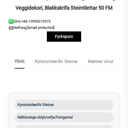
Veggidekori, Blakkskrifa Steintilettar 50 FM
Sími:
+86-13959219373
Netfang:
[email protected]
Fyrirspurn
Yfirlit
Kynsturstærðir Steinar
Mældar vörur
Kynsturstærðir Steinar
Náttúrulega skipt/vefja/forngamal