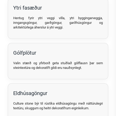
Ytri fasæður
Hentug fyrir ytri veggi villa, ytri byggingarveggja,
inngangsgöngur, garðgöngur, garðhúsgöngur og
arkitektúrlega áherslur á ytri veggi.
Gólfplötur
Valin stærð og yfirborð geta stuðlað gólflausn þar sem
steintextúra og dekoratíft gildi eru nauðsynlegt.
Eldhúsagöngur
Culture stone býr til rústíka eldhúsagöngu með náttúrulegri
textúru, skuggum og heitri dekoratífrum eiginleikum.