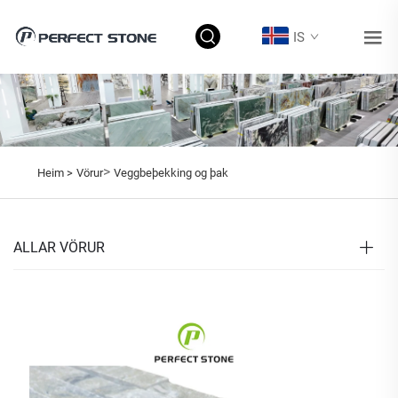
IS
>
Heim >
Vörur
Veggbeþekking og þak
ALLAR VÖRUR