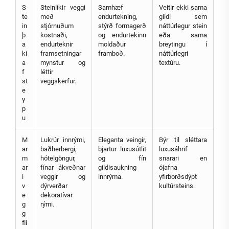
S
Steinlíkir veggi
Samhæf
Veitir ekki sama
te
með
endurtekning,
gildi sem
in
stjórnuðum
stýrð formagerð
náttúrlegur stein
þ
kostnaði,
og endurtekinn
eða sama
a
endurteknir
moldaður
breytingu í
ki
framsetningar
framboð.
náttúrlegri
a
mynstur og
textúru.
f
léttir
st
veggskerfur.
e
y
p
u
M
Lukrúr innrými,
Eleganta veingir,
Býr til sléttara
ar
baðherbergi,
bjartur luxusútlit
luxusáhrif
m
hótelgöngur,
og fín
snarari en
ar
fínar ákveðnar
gildisaukning
ójafna
i
veggir og
innrýma.
yfirborðsdýpt
v
dýrverðar
kultúrsteins.
e
dekoratívar
g
rými.
g
flí