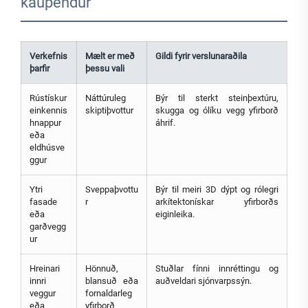
kaupendur
Verkefnis
Mælt er með
Gildi fyrir verslunaraðila
þarfir
þessu vali
Rústískur
Náttúruleg
Býr til sterkt steinþextúru,
einkennis
skiptiþvottur
skugga og ólíku vegg yfirborð
hnappur
áhrif.
eða
eldhúsve
ggur
Ytri
Sveppaþvottu
Býr til meiri 3D dýpt og rólegri
fasade
r
arkítektonískar yfirborðs
eða
eiginleika.
garðvegg
ur
Hreinari
Hönnuð,
Stuðlar fínni innréttingu og
innri
blansuð eða
auðveldari sjónvarpssýn.
veggur
fornaldarleg
eða
yfirborð