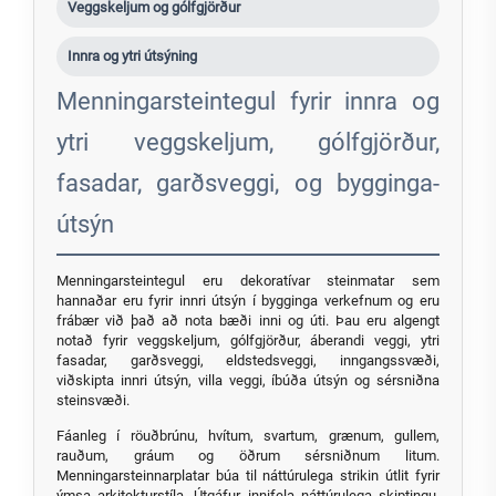
Veggskeljum og gólfgjörður
Innra og ytri útsýning
Menningarsteintegul fyrir innra og
ytri veggskeljum, gólfgjörður,
fasadar, garðsveggi, og bygginga-
útsýn
Menningarsteintegul eru dekoratívar steinmatar sem
hannaðar eru fyrir innri útsýn í bygginga verkefnum og eru
frábær við það að nota bæði inni og úti. Þau eru algengt
notað fyrir veggskeljum, gólfgjörður, áberandi veggi, ytri
fasadar, garðsveggi, eldstedsveggi, inngangssvæði,
viðskipta innri útsýn, villa veggi, íbúða útsýn og sérsniðna
steinsvæði.
Fáanleg í röuðbrúnu, hvítum, svartum, grænum, gullem,
rauðum, gráum og öðrum sérsniðnum litum.
Menningarsteinnarplatar búa til náttúrulega strikin útlit fyrir
ýmsa arkitekturstíla. Útgáfur innifela náttúrulega skiptingu,