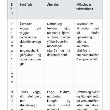
E
Best fyrir
Áherslur
Mögulegar
f
takmarkanir
ni
K
Ákveðnir
Náttúruleg
Textúruðum
y
veggar, ytri
textúra, djúp
yfirborðum þarf
n
veggar,
steináhrif, fjölval
að skoða
st
garðsveggar,
á litum, margar
uppsetningu,
ur
eldstöðvarvegg
yfirborðsgerðir,
stjórna
st
ar,
módulegar
saumum,
æ
inngangshallir,
stærðir og há
staðfesta
r
gólfplátur og
dekoratív áhrif.
hreinsunaraðfer
ði
byggingarútgan
ð og pakka rétt.
r
gur.
S
te
in
ar
N
Rústík veggi,
Lagð textúra,
Náttúruleg þykkt
át
ytri steinþaki,
náttúruleg
og litbrigði ættu
tú
innri
litbrigði og
að vera staðfest
ru
áhersluveggi
sterkt rústíkt
áður en stórar
le
og
einkenni.
pantanir eru