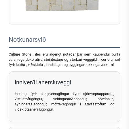
Notkunarsvið
Culture Stone Tiles eru algengt notaðar þar sem kaupendur þurfa
varanlega dekoratíva steintextúru og sterkari vegggildi. Þær eru hæf
fyrir íbúða-, viðskipta-, landslags- og byggingardekkingarverkefni.
Inniverði áhersluveggi
Hentug fyrir bakgrunnsgöngur fyrir sjónvarpsapparata,
vistustofugöngur, veitingastaðagöngur, hótelhalla,
sýningarsalagöngur, móttakagöngur í starfsstofum og
viðskiptaáherslugöngur.