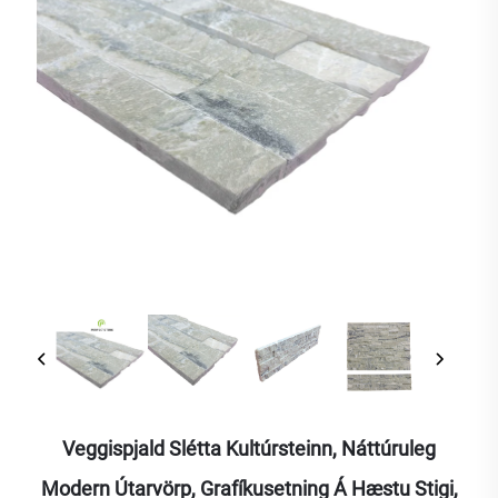
Veggispjald Slétta Kultúrsteinn, Náttúruleg
Modern Útarvörp, Grafíkusetning Á Hæstu Stigi,