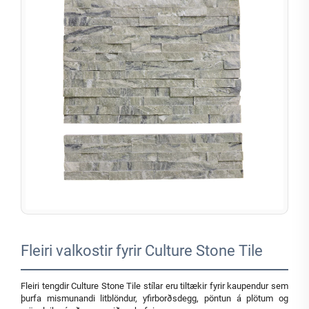
Fleiri valkostir fyrir Culture Stone Tile
Fleiri tengdir Culture Stone Tile stílar eru tiltækir fyrir kaupendur sem
þurfa mismunandi litblöndur, yfirborðsdegg, pöntun á plötum og