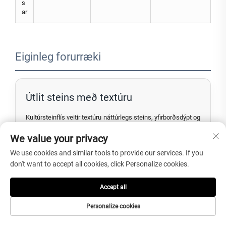
s
ar
Eiginleg forurræki
Útlit steins með textúru
Kultúrsteinflís veitir textúru náttúrlegs steins, yfirborðsdýpt og
skugga fyrir ákveðna veggir, ytri veggir og eldhúsveggir.
We value your privacy
We use cookies and similar tools to provide our services. If you
don't want to accept all cookies, click Personalize cookies.
Fjölbreytt valmöguleiki í litum
Accept all
Röust, hvít, svart, græn, gul, rosa, grá og sérsniðin litir hjálpa
við að passa við rústíka, nútíma, klassíska og
Personalize cookies
utanaðkomandi stíla.