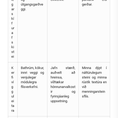
g
útgangsgarðve
gerðar.
ar
ggi.
s
kí
f
ur
a
f
s
ki
st
ei
K
Bathrúm, kökur,
Jafn stærð,
Minna dýpt í
er
innri veggi og
auðvelt að
náttúrulegum
fi
venjulegar
hreinsa,
steini og minna
ví
módulegra
víðtækar
rústík textúra en
g
flísverkefni.
hönnunarvalkost
við
g
ir og
menningarstein
ul
fyrirsjáanleg
sflís.
ei
uppsetning.
ta
ra