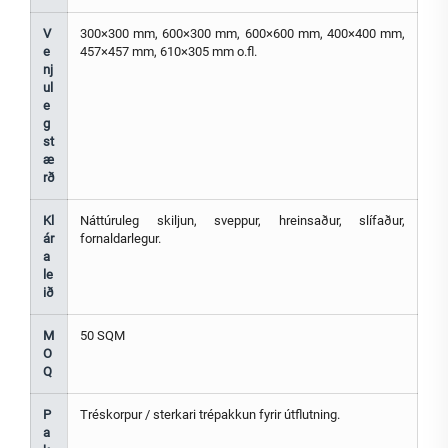
V
300×300 mm, 600×300 mm, 600×600 mm, 400×400 mm,
e
457×457 mm, 610×305 mm o.fl.
nj
ul
e
g
st
æ
rð
Kl
Náttúruleg skiljun, sveppur, hreinsaður, slífaður,
ár
fornaldarlegur.
a
le
ið
M
50 SQM
O
Q
P
Tréskorpur / sterkari trépakkun fyrir útflutning.
a