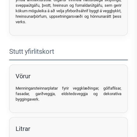
sveppaútgáfu, þvott, hreinsun og fornaldarútgáfu, sem gerir
kökum möguleika á að velja yfirborðsáhrif byggt á veggþykkt,
hreinsunarþörfum, uppsetningarsvæði og hönnunarátt þess
verks.
Stutt yfirlitskort
Vörur
Menningarsteinnarplatar fyrir veggklæðingar, gólfaflísar,
fasadar, garðveggja, eldstedsveggja og dekoratíva
byggingaverk.
Litrar