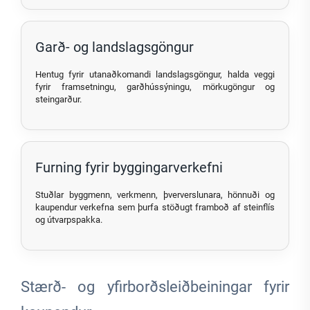
Garð- og landslagsgöngur
Hentug fyrir utanaðkomandi landslagsgöngur, halda veggi
fyrir framsetningu, garðhússýningu, mörkugöngur og
steingarður.
Furning fyrir byggingarverkefni
Stuðlar byggmenn, verkmenn, þververslunara, hönnuði og
kaupendur verkefna sem þurfa stöðugt framboð af steinflís
og útvarpspakka.
Stærð- og yfirborðsleiðbeiningar fyrir