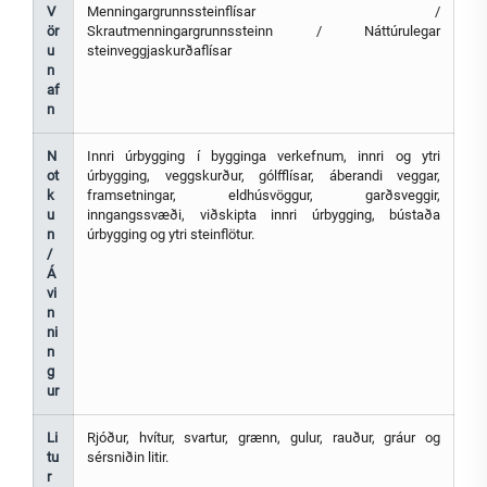
V
Menningargrunnssteinflísar /
ör
Skrautmenningargrunnssteinn / Náttúrulegar
u
steinveggjaskurðaflísar
n
af
n
N
Innri úrbygging í bygginga verkefnum, innri og ytri
ot
úrbygging, veggskurður, gólfflísar, áberandi veggar,
k
framsetningar, eldhúsvöggur, garðsveggir,
u
inngangssvæði, viðskipta innri úrbygging, bústaða
n
úrbygging og ytri steinflötur.
/
Á
vi
n
ni
n
g
ur
Li
Rjóður, hvítur, svartur, grænn, gulur, rauður, gráur og
tu
sérsniðin litir.
r