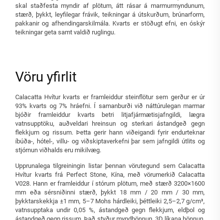
skal staðfesta myndir af plötum, átt rásar á marmurmyndunum,
stærð, þykkt, leyfilegar frávik, teikningar á útskurðum, brúnarform,
pakkanir og afhendingarskilmála. Kvarts er stöðugt efni, en óskýr
teikningar geta samt valdið ruglingu.
Vöru yfirlit
Calacatta Hvítur kvarts er framleiddur steinflötur sem gerður er úr
93% kvarts og 7% hráefni. Í samanburði við náttúrulegan marmar
bjóðir framleiddur kvarts betri litjafjármætisjafngildi, lægra
vatnsupptöku, auðveldari hreinsun og sterkari ástandgeð gegn
flekkjum og rissum. Þetta gerir hann viðeigandi fyrir endurteknar
íbúða-, hótel-, villu- og viðskiptaverkefni þar sem jafngildi útlits og
stjórnun viðhalds eru mikilvæg.
Upprunalega tilgreiningin listar þennan vörutegund sem Calacatta
Hvítur kvarts frá Perfect Stone, Kína, með vörumerkið Calacatta
V028. Hann er framleiddur í stórum plötum, með stærð 3200×1600
mm eða sérsniðinni stærð, þykkt 18 mm / 20 mm / 30 mm,
þykktarskekkja ±1 mm, 5–7 Mohs hárdleiki, þéttleiki 2,5–2,7 g/cm³,
vatnsupptaka undir 0,05 %, ástandgeð gegn flekkjum, eldþol og
ástandgeð gegn rissum. Það styður myndhönnun, 3D líkana hönnun,