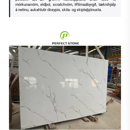
mörkunarvörn, eldþol, scratchvörn, líftímaábyrgð, tæknihjálp
á netinu, aukahlutir ókeypis, skila- og skiptaþjónusta.