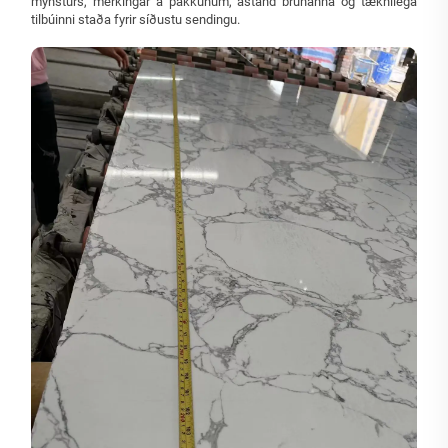
mynsturs, merkingar á pakkunum, ástand brúnanna og tæknilega
tilbúinni staða fyrir síðustu sendingu.