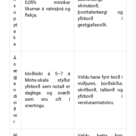
0,05% minnkar
s
skínuborð,
líkurnar á vatnsþrá og
u
þvottaherbergi og
flekja.
p
yfirborð í
pt
gestgjafasviði.
a
k
a
Á
n
æ
hörðleiki á 5–7 á
gj
Veldu hana fyrir borð í
Mohs-skala styður
a
miðjunni, borðskífur,
yfirborð sem notað er
n
skrifborð, talborð og
daglega og svæði
di
yfirborð í
sem eru oft í
vi
verslunarmatvöru.
snertingu.
ð
ni
r
Bl
Veldu þetta fyrir