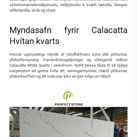
sýnishornamaterialþjónustu, netþjónustu á svæði tæknila, ókeypis
viðbótardíla, skila og skipti.
Myndasafn fyrir Calacatta
Hvítan kvarts
Þessar upprunalegu myndir af vöruflokknum sýna útlit plötunnar,
yfirborðsmynstur, framleiðsluupplýsingar og viðeigandi notkun
Calacatta White Quartz í verkefnum. Notið þessa hluta til að hjálpa
kaupendum að greina hvíta átt, veiningarmynstur, stærð plötunnar,
yfirborðseffekt og átt notkunar áður en þeir biðja um tilboð.