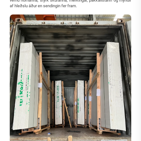
vernd hornanna, styrk skúranna, merkingar, pakkalistann og myndir
af hleðslu áður en sendingin fer fram.