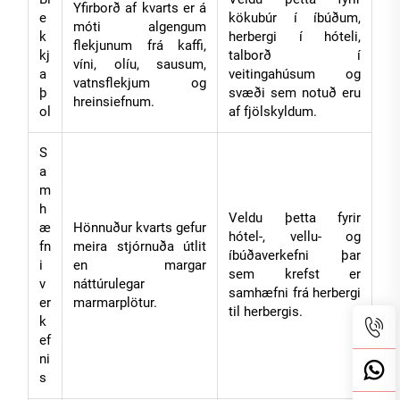
Yfirborð af kvarts er á
e
kökubúr í íbúðum,
móti algengum
k
herbergi í hóteli,
flekjunum frá kaffi,
kj
talborð í
víni, olíu, sausum,
a
veitingahúsum og
vatnsflekjum og
þ
svæði sem notuð eru
hreinsiefnum.
ol
af fjölskyldum.
S
a
m
h
Veldu þetta fyrir
æ
Hönnuður kvarts gefur
hótel-, vellu- og
fn
meira stjórnuða útlit
íbúðaverkefni þar
i
en margar
sem krefst er
v
náttúrulegar
samhæfni frá herbergi
er
marmarplötur.
til herbergis.
k
ef
ni
s