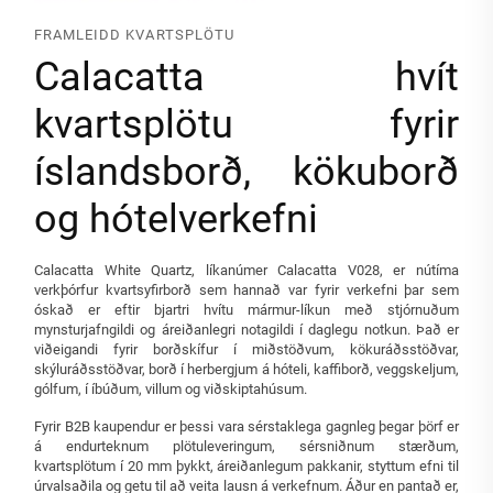
FRAMLEIDD KVARTSPLÖTU
Calacatta hvít
kvartsplötu fyrir
íslandsborð, kökuborð
og hótelverkefni
Calacatta White Quartz, líkanúmer Calacatta V028, er nútíma
verkþórfur kvartsyfirborð sem hannað var fyrir verkefni þar sem
óskað er eftir bjartri hvítu mármur-líkun með stjórnuðum
mynsturjafngildi og áreiðanlegri notagildi í daglegu notkun. Það er
viðeigandi fyrir borðskífur í miðstöðvum, kökuráðsstöðvar,
skýluráðsstöðvar, borð í herbergjum á hóteli, kaffiborð, veggskeljum,
gólfum, í íbúðum, villum og viðskiptahúsum.
Fyrir B2B kaupendur er þessi vara sérstaklega gagnleg þegar þörf er
á endurteknum plötuleveringum, sérsniðnum stærðum,
kvartsplötum í 20 mm þykkt, áreiðanlegum pakkanir, styttum efni til
úrvalsaðila og getu til að veita lausn á verkefnum. Áður en pantað er,