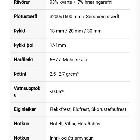
Råvörur
93% kvarts + 7% hræringarefni
Plötustærð
3200×1600 mm / Sérsniðin stærð
Þykkt
18 mm / 20 mm / 30 mm
Þykkt þol
1/-1mm
Harðleiki
5–7 á Mohs-skala
Þéttni
2,5–2,7 g/cm³
Vatnsupptök
<0.05%
u
Eiginleikar
Flekkfrest, Eldfrest, Skorustefnufrest
Notkun
Hotell, Víllur, Héraðshús
Notkun
Innri- og útrismyndun