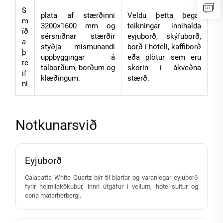
S
plata af stærðinni
Veldu þetta þegar
m
3200×1600 mm og
teikningar innihalda
íð
sérsniðnar stærðir
eyjuborð, skýfuborð,
a
styðja mismunandi
borð í hóteli, kaffiborð
þ
uppbyggingar á
eða plötur sem eru
re
talborðum, borðum og
skorin í ákveðna
if
klæðingum.
stærð.
ni
Notkunarsvið
Eyjuborð
Calacatta White Quartz býr til bjartar og varanlegar eyjuborð
fyrir heimilakökubúr, innri útgáfur í vellum, hótel-suítur og
opna matarherbergi.