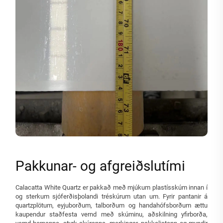
Pakkunar- og afgreiðslutími
Calacatta White Quartz er pakkað með mjúkum plastísskúm innan í
og sterkum sjóferðisþolandi tréskúrum utan um. Fyrir pantanir á
quartzplötum, eyjuborðum, talborðum og handahófsborðum ættu
kaupendur staðfesta vernd með skúminu, aðskilning yfirborða,