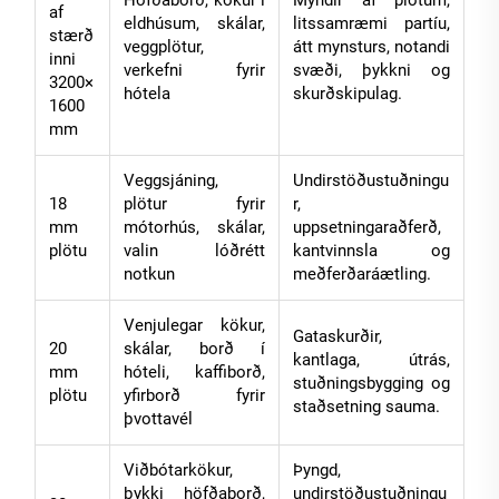
af
eldhúsum, skálar,
litssamræmi partíu,
stærð
veggplötur,
átt mynsturs, notandi
inni
verkefni fyrir
svæði, þykkni og
3200×
hótela
skurðskipulag.
1600
mm
Veggsjáning,
Undirstöðustuðningu
18
plötur fyrir
r,
mm
mótorhús, skálar,
uppsetningaraðferð,
plötu
valin lóðrétt
kantvinnsla og
notkun
meðferðaráætling.
Venjulegar kökur,
Gataskurðir,
20
skálar, borð í
kantlaga, útrás,
mm
hóteli, kaffiborð,
stuðningsbygging og
plötu
yfirborð fyrir
staðsetning sauma.
þvottavél
Viðbótarkökur,
Þyngd,
þykki höfðaborð,
undirstöðustuðningu