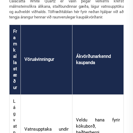
Calacatta White Quartz er valin þegar verkefni krefst
málmsteinslíkra álíkana, staðbundinnar gæða, lágur vatnsupptöku
og auðveldri viðhalds. Tölfræðitáblan hér fyrir neðan hjálpar við að
tengja árangur hennar við raunverulegar kaupákvörðanir.
Fr
a
m
k
al
Ákvörðunarkennd
Vöruávinningur
la
kaupanda
st
æ
ð
ur
L
á
g
v
Veldu hana fyrir
at
kökuborð,
Vatnsupptaka undir
n
baðherbergi,