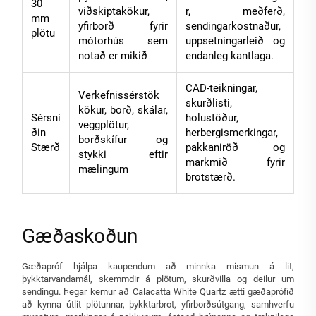
30
viðskiptakökur,
r, meðferð,
mm
yfirborð fyrir
sendingarkostnaður,
plötu
mótorhús sem
uppsetningarleið og
notað er mikið
endanleg kantlaga.
CAD-teikningar,
Verkefnissérstök
skurðlisti,
kökur, borð, skálar,
Sérsni
holustöður,
veggplötur,
ðin
herbergismerkingar,
borðskífur og
Stærð
pakkaniröð og
stykki eftir
markmið fyrir
mælingum
brotstærð.
Gæðaskoðun
Gæðapróf hjálpa kaupendum að minnka mismun á lit,
þykktarvandamál, skemmdir á plötum, skurðvilla og deilur um
sendingu. Þegar kemur að Calacatta White Quartz ætti gæðaprófið
að kynna útlit plötunnar, þykktarbrot, yfirborðsútgang, samhverfu