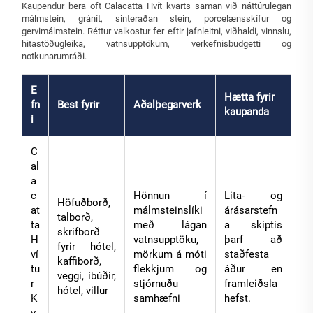
Kaupendur bera oft Calacatta Hvít kvarts saman við náttúrulegan
málmstein, gránít, sinteraðan stein, porcelænsskífur og
gervimálmstein. Réttur valkostur fer eftir jafnleitni, viðhaldi, vinnslu,
hitastöðugleika, vatnsupptökum, verkefnisbudgetti og
notkunarumráði.
E
Hætta fyrir
fn
Best fyrir
Aðalþegarverk
kaupanda
i
C
al
a
c
Hönnun í
Lita- og
Höfuðborð,
at
málmsteinslíki
árásarstefn
talborð,
ta
með lágan
a skiptis
skrifborð
H
vatnsupptöku,
þarf að
fyrir hótel,
ví
mörkum á móti
staðfesta
kaffiborð,
tu
flekkjum og
áður en
veggi, íbúðir,
r
stjórnuðu
framleiðsla
hótel, villur
K
samhæfni
hefst.
v