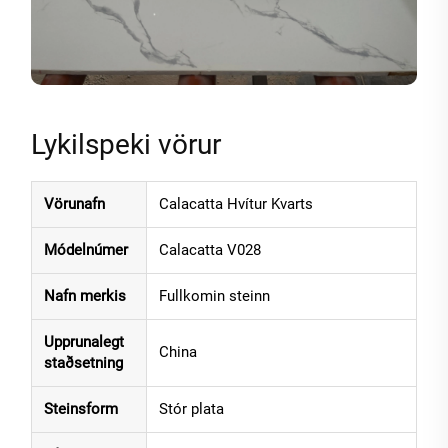
Lykilspeki vörur
Vörunafn
Calacatta Hvítur Kvarts
Módelnúmer
Calacatta V028
Nafn merkis
Fullkomin steinn
Upprunalegt
China
staðsetning
Steinsform
Stór plata