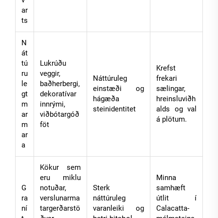
ar
ts
N
át
tú
Lukrúðu
Krefst
ru
veggir,
Náttúruleg
frekari
le
baðherbergi,
einstæði og
sælingar,
gt
dekoratívar
hágæða
hreinsluviðh
m
innrými,
steinidentitet
alds og val
ar
viðbótargóð
á plötum.
m
föt
ar
a
Kökur sem
eru miklu
Minna
G
notuðar,
Sterk
samhæft
ra
verslunarma
náttúruleg
útlit í
ní
targerðarstö
varanleiki og
Calacatta-