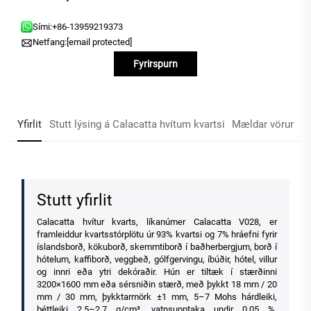
Sími:
+86-13959219373
Netfang:
[email protected]
Fyrirspurn
Yfirlit
Stutt lýsing á Calacatta hvítum kvartsi
Mældar vörur
Stutt yfirlit
Calacatta hvítur kvarts, líkanúmer Calacatta V028, er
framleiddur kvartsstórplötu úr 93% kvartsi og 7% hráefni fyrir
íslandsborð, kökuborð, skemmtiborð í baðherbergjum, borð í
hótelum, kaffiborð, veggbeð, gólfgervingu, íbúðir, hótel, villur
og innri eða ytri dekóraðir. Hún er tiltæk í stærðinni
3200×1600 mm eða sérsniðin stærð, með þykkt 18 mm / 20
mm / 30 mm, þykktarmörk ±1 mm, 5–7 Mohs hárdleiki,
þéttleiki 2,5–2,7 g/cm³, vatnsupptaka undir 0,05 %,