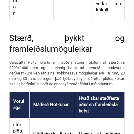
m
verks en
o
kökull.
r
Stærð, þykkt og
framleiðslumöguleikar
Calacatta Hvítur kvarts er í boði í stórum plötum af stærðinni
3200×1600 mm og er einnig hægt að sérsníða samkvæmt
gerðarstikum verkefnisins. Þykknessvalmöguleikar eru 18 mm, 20
mm og 30 mm, sem gerir það fjölbreytt fyrir lóðréttar plötur, kökur,
skálar, borðskífur, borð og annar yfirborðsflötur í mótorhúsum.
Hvað skal staðfesta
Vörul
Málferð Notkunar
áður en framleiðsla
aga
hefst
stór
plötu
Höfðaborð, kökur í
Myndir af plötum,