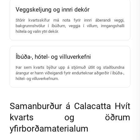
Veggskeljung og innri dekór
Stórir kvartsskífur má nota fyrir innri áberandi veggi,
bakgrunnshvölur í íbúðum, veggja í villum, inngangshalli
hótela og valin ytri dekór.
Íbúða-, hótel- og villuverkefni
Þar sem kvarts býður upp á stjórnuð útlit og staðbundna
árangur er hann viðeigandi fyrir endurteknar aðgerðir í íbúða-,
hótel- og villuverkefnum.
Samanburður á Calacatta Hvít
kvarts og öðrum
yfirborðamaterialum