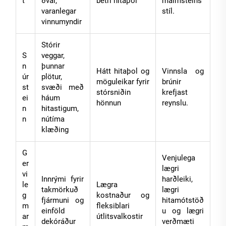
t
ðvar,
betri hitaþol
málmsteins
varanlegar
stíl.
vinnumyndir
Stórir
S
veggar,
n
þunnar
Hátt hitaþol og
Vinnsla og
úr
plötur,
möguleikar fyrir
brúnir
st
svæði með
stórsniðin
krefjast
ei
háum
hönnun
reynslu.
n
hitastigum,
n
nútíma
klæðing
G
Venjulega
er
lægri
vi
Innrými fyrir
harðleiki,
le
Lægra
takmörkuð
lægri
g
kostnaður og
fjármuni og
hitamótstöð
m
fleksiblari
einföld
u og lægri
ar
útlitsvalkostir
dekóráður
verðmæti