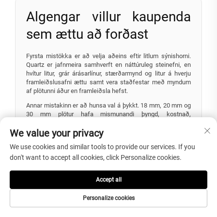
Algengar villur kaupenda
sem ættu að forðast
Fyrsta mistökka er að velja aðeins eftir litlum sýnishorni.
Quartz er jafnmeira samhverft en náttúruleg steinefni, en
hvítur litur, grár árásarlínur, stærðarmynd og litur á hverju
framleiðslusafni ættu samt vera staðfestar með myndum
af plötunni áður en framleiðsla hefst.
Annar mistakinn er að hunsa val á þykkt. 18 mm, 20 mm og
30 mm plötur hafa mismunandi þyngd, kostnað,
uppbyggingu og sjónlegan áhrif. Röng þykkt getur valdið
We value your privacy
uppsetningarskortum eða óþarfa kostnað.
Þriðji mistakinn er að senda ófullkomnar teikningar.
We use cookies and similar tools to provide our services. If you
Skálholur, hana-holur, opnir fyrir eldhússplötur, brúnargestur,
don't want to accept all cookies, click Personalize cookies.
mál fyrir bakvögg, radíus yfirborðs, og merkingar á
herbergjum ættu að vera staðfestar áður en klippað er.
Accept all
Fjórði mistakinn er að taka kvarts sem fullkomlega
hituþolvan efni. Kvarts býður upp á góða hituþol, en mjög
Personalize cookies
heitt eldhússvélar ættu samt að vera sett á hituþolnar
undirstöður til að vernda yfirborðið á langan tíma.