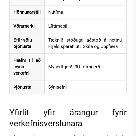
Hönnunarstíll
Nútíma
Vörumerki
Líftímabil
Eftir-sölu
Tæknið stöðugri aðstoð á netinu,
þjónusta
Frjáls sparehluti, Skila og Uppfæra
Hæfni til að
leysa
Myndritgerð, 3D formgerð
verkefni
Þjónusta
Sýnisefni
Yfirlit yfir árangur fyrir
verkefnisverslunara