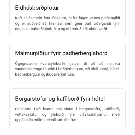
Eldhúsborðplötur
Það er ósensítt fyrir flekkum, hefur lágan vatnsupptökugildi
og er auðvelt að hreinsa, sem gerir það viðeigandi fyrir
daglega matseðlaþátttöku og oft notuð kökubúrsvæði.
Málmurplötur fyrir badherbergisbord
Ógegnsæinn kvartsyfirborði hjálpar til við að minnka
vandamál tengd feuchti í baðherbergum, við skýfuborð, hótel-
baðherbergum og íbúðaverkefnum.
Borgarstofur og kaffiborð fyrir hótel
Calacatta Hvít kvarts má vinna í borgarstofur, kaffiborð,
viðtaksskífur og yfirborð fyrir viðskiptaforrnun með
uppáhalds málmsteinslíkum áhrifum.