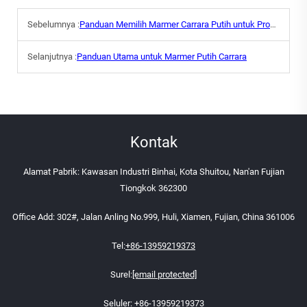
Sebelumnya :
Panduan Memilih Marmer Carrara Putih untuk Proyek Anda
Selanjutnya :
Panduan Utama untuk Marmer Putih Carrara
Kontak
Alamat Pabrik: Kawasan Industri Binhai, Kota Shuitou, Nan'an Fujian
Tiongkok 362300
Office Add: 302#, Jalan Anling No.999, Huli, Xiamen, Fujian, China 361006
Tel:
+86-13959219373
Surel:
[email protected]
Seluler:
+86-13959219373