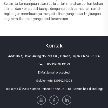
Selain itu, kemampuan alami batu untuk menahan pertumbuhan
bakteri dan kompatibilitasnya dengan produk pembersih ramah
lingkungan membuatnya menjadi pilihan yang sadar lingkungan
bagi pemilik rumah yang peduli kesehatan.
Kontak
Add: 302#, Jalan Anling No.999, Huli, Xiamen, Fujian, China 361006
Telp:
+86-13959219373
E-Mail:
[email protected]
Seluler:
+86-13959219373
Hak cipta © 2025 Xiamen Perfect Stone Co., Ltd. Semua hak dilindungi.