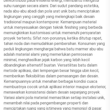
berkontribusi pada efisiensi energi, membantu mengatur
suhu ruangan secara alami. Dari sudut pandang estetika,
nada abu-abu abadi dan pola urat unik batu menciptakan
lingkungan yang canggih yang melengkapi baik desain
tradisional maupun kontemporer. Kemampuan material
untuk menyesuaikan dengan teknik finishing yang berbeda
memungkinkan kustomisasi untuk memenuhi persyaratan
proyek tertentu. Sifat non-porusnya, ketika ditutup rapat,
tahan noda dan memudahkan pembersihan. Konsumen yang
peduli lingkungan menghargai bahwa batu marmer abu-abu
adalah material alami yang memerlukan pemrosesan
minimal, menghasilkan jejak karbon yang lebih kecil
dibandingkan alternatif buatan. Versatilitas batu dalam
metode aplikasi, dari lempengan besar hingga ubin kecil,
memberikan fleksibilitas dalam pemasangan dan desain.
Kemampuannya untuk menahan berbagai kondisi cuaca
membuatnya cocok untuk aplikasi interior maupun eksterior,
menawarkan konsistensi dalam desain sepanjang proyek.
Variasi alami pola material memastikan setiap instalasi unik,
menambah nilai pada pengembangan properti dan
menciptakan ruang yang istimewa yang menonjol di pasar.