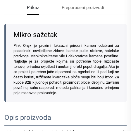
Prikaz
Preporučeni proizvodi
Mikro sažetak
Pink Onyx je prozirni luksuzni prirodni kamen odabrani za
pozadinski osvijetljene zidove, barske pulte, stolove, hotelske
predvorje, visokokvalitetne vile i dekorativne kamene površine.
Najbolje je za projekte kojima su potrebne tople ružičaste
tonove, prirodna svjetlost i unutarnji efekt poput dragulja. Ako je
za projekt potrebno jače otpornost na ogrebotine ili pod koji se
često koristi, ružičaste kvarcitske ploče mogu biti bolji izbor. Za
kupce B2B ključno je potvrditi prozirnost ploče, debljinu, završnu
površinu, suho raspored, metodu pakiranja i konačnu primjenu
prije masovne proizvodnje.
Opis proizvoda