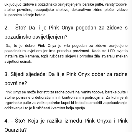
uključujući zidove s pozadinsko osvijetljenjem, barske pulte, vanity topove,
stolne površine, recepcijske stolove, dekorativne zidne ploče, zidove
kupaonica i dizajn hotela.
2. - Što? Da li je Pink Onyx pogodan za zidove s
pozadinsko osvijetljenjem?
-Da, to je dobro. Pink Onyx je vrlo pogodan za zidove osvijetljene
pozadinskim svjetlom jer ima prirodnu prozirnost. Kada se LED svjetlo
instalira iza kamena, topli ružičasti slojevi i prirodna žila stvaraju mekan
svijetlući učinak.
3. Slijedi sljedeće: Da li je Pink Onyx dobar za radne
površine?
Pink Onyx se može koristiti za radne površine, vanity topove, barske pulte i
stolne površine u dekorativnim ili kontroliranim područjima. Za kuhinje ili
trgovinske pulte za velike potrebe kupci bi trebali razmotriti zapečaćivanje,
održavanje i to je li ružičasti kvarcitet bolja opcija.
4. - Što? Koja je razlika između Pink Onyxa i Pink
Quarzita?