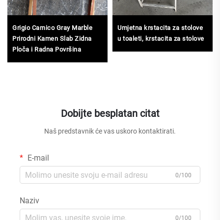
Grigio Carnico Gray Marble
Umjetna krstacita za stolove
Prirodni Kamen Slab Zidna
u toaleti, krstacita za stolove
Ploča i Radna Površina
Dobijte besplatan citat
Naš predstavnik će vas uskoro kontaktirati.
E-mail
0/100
Naziv
0/100