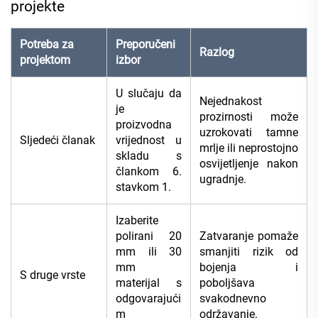
projekte
Potreba za
Preporučeni
Razlog
projektom
izbor
U slučaju da
Nejednakost
je
prozirnosti može
proizvodna
uzrokovati tamne
Sljedeći članak
vrijednost u
mrlje ili neprostojno
skladu s
osvijetljenje nakon
člankom 6.
ugradnje.
stavkom 1.
Izaberite
polirani 20
Zatvaranje pomaže
mm ili 30
smanjiti rizik od
mm
bojenja i
S druge vrste
materijal s
poboljšava
odgovarajući
svakodnevno
m
održavanje.