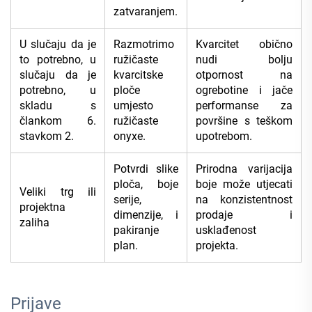
zatvaranjem.
U slučaju da je
Razmotrimo
Kvarcitet obično
to potrebno, u
ružičaste
nudi bolju
slučaju da je
kvarcitske
otpornost na
potrebno, u
ploče
ogrebotine i jače
skladu s
umjesto
performanse za
člankom 6.
ružičaste
površine s teškom
stavkom 2.
onyxe.
upotrebom.
Potvrdi slike
Prirodna varijacija
ploča, boje
boje može utjecati
Veliki trg ili
serije,
na konzistentnost
projektna
dimenzije, i
prodaje i
zaliha
pakiranje
usklađenost
plan.
projekta.
Prijave