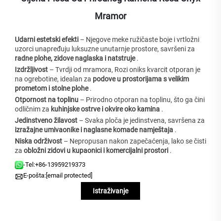
Mramor
Udarni estetski efekti
– Njegove meke ružičaste boje i vrtložni
uzorci unapređuju luksuzne unutarnje prostore, savršeni za
radne plohe, zidove naglaska i natstruje
.
Izdržljivost
– Tvrdji od mramora, Rozi oniks kvarcit otporan je
na ogrebotine, idealan za
podove u prostorijama s velikim
prometom i stolne plohe
.
Otpornost na toplinu
– Prirodno otporan na toplinu, što ga čini
odličnim za
kuhinjske ostrve i okvire oko kamina
.
Jedinstveno žilavost
– Svaka ploča je jedinstvena, savršena za
izražajne umivaonike i naglasne komade namještaja
.
Niska održivost
– Nepropusan nakon zapečaćenja, lako se čisti
za
obložni zidovi u kupaonici i komercijalni prostori
.
-Tel:
+86-13959219373
E-pošta:
[email protected]
Istraživanje