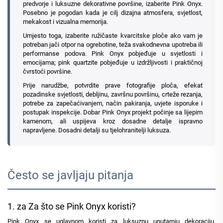
predvorje i luksuzne dekorativne površine, izaberite Pink Onyx.
Posebno je pogodan kada je cilj dizajna atmosfera, svjetlost,
mekakost i vizualna memorija.
Umjesto toga, izaberite ružičaste kvarcitske ploče ako vam je
potreban jači otpor na ogrebotine, teža svakodnevna upotreba ili
performanse podova. Pink Onyx pobjeđuje u svjetlosti i
emocijama; pink quartzite pobjeđuje u izdržljivosti i praktičnoj
čvrstoći površine.
Prije narudžbe, potvrdite prave fotografije ploča, efekat
pozadinske svjetlosti, debljinu, završnu površinu, crteže rezanja,
potrebe za zapečaćivanjem, način pakiranja, uvjete isporuke i
postupak inspekcije. Dobar Pink Onyx projekt počinje sa lijepim
kamenom, ali uspijeva kroz dosadne detalje ispravno
napravljene. Dosadni detalji su tjelohranitelji luksuza.
Često se javljaju pitanja
1. za Za što se Pink Onyx koristi?
Pink Onyx se uglavnom koristi za luksuznu unutarnju dekoraciju,