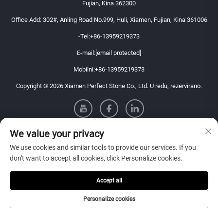
Fujian, Kina 362300
Office Add: 302#, Anling Road No.999, Huli, Xiamen, Fujian, Kina 361006
-Tel:
+86-13959219373
E-mail:
[email protected]
Mobilni:
+86-13959219373
Copyright © 2026 Xiamen Perfect Stone Co., Ltd. U redu, rezervirano.
We value your privacy
LINK NA WEB STRANICU
We use cookies and similar tools to provide our services. If you
don't want to accept all cookies, click Personalize cookies.
Informacije
Accept all
Pretplatite se kako biste primali naš tjedni newsletter
Personalize cookies