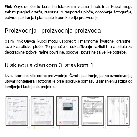
Pink Onyx se često koristi u luksuznim vilama i hotelima. Kupci mogu
trebati pregled crteža, raspravu o rasporedu ploče, odobrenje fotografije,
potvrdu pakiranja i planiranje isporuke prije proizvodnje.
Proizvodnja i proizvodnja proizvoda
Osim Pink Onyxa, kupci mogu usporediti i marmorne, kvarcne, granitne i
roze kvarcitske ploče. To pomaže u usklađivanju različitih materijala za
dekorativne zidove, radne površine, podove i površine za velike potrebe.
U skladu s člankom 3. stavkom 1.
Izvoz kamena nije samo proizvodnja. Čvrsto pakiranje, jasno označavanje,
utovar kontejnera i fotografije prije isporuke pomažu u smanjenju rizika od
lomljenja i kašnjenja projekta.