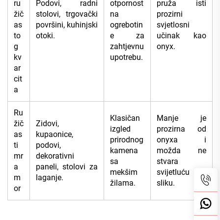
ru
Podovi, radni
otpornost
pruža isti
žič
stolovi, trgovački
na
prozirni
as
površini, kuhinjski
ogrebotin
svjetlosni
to
otoki.
e za
učinak kao
g
zahtjevnu
onyx.
kv
upotrebu.
ar
cit
a
Ru
Klasičan
Manje je
žič
Zidovi,
izgled
prozirna od
as
kupaonice,
prirodnog
onyxa i
ti
podovi,
kamena
možda ne
mr
dekorativni
sa
stvara
a
paneli, stolovi za
mekšim
svijetluću
m
laganje.
žilama.
sliku.
or