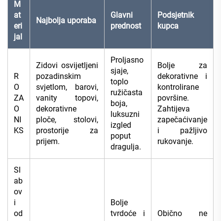
M
at
Glavni
Podsjetnik
Najbolja uporaba
eri
prednost
kupca
jal
Proljasno
Zidovi osvijetljeni
Bolje za
sjaje,
R
pozadinskim
dekorativne i
toplo
O
svjetlom, barovi,
kontrolirane
ružičasta
ZA
vanity topovi,
površine.
boja,
O
dekorativne
Zahtijeva
luksuzni
NI
ploče, stolovi,
zapečaćivanje
izgled
KS
prostorije za
i pažljivo
poput
prijem.
rukovanje.
dragulja.
Sl
ab
ov
i
Bolje
od
tvrdoće i
Obično ne