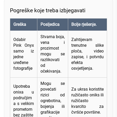
Pogreške koje treba izbjegavati
Greška
Posljedica
Bolje rješenje.
Stvarna boja,
Odabir
Zahtijevam
vena i
Pink Onyx
trenutne slike
prozirnost
samo iz
ploča, video
mogu se
jedne
zapise, i potvrdu
razlikovati
uređene
efekta
od
fotografije
osvjetljenja.
očekivanja.
Mogu se
Upotreba
povećati
Za ukras koristite
onixa u
rizici od
ružičasto oniks ili
područjim
ogrebotina,
ružičasto
a s velikim
bojenja ili
kvarcito za
prometom
grafikacije
čvršće površine.
bez zaštite