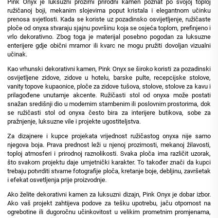
Pink Onyx je luksuzni prozirni prirodni kamen poznat po svojoj toploj
ružičanoj boji, mekanim slojevima poput kristala i elegantnom učinku
prenosa svjetlosti. Kada se koriste uz pozadinsko osvijetljenje, ružičaste
ploče od onyxa stvaraju sjajnu površinu koja se osjeća toplom, prefinjeno i
vrlo dekorativno. Zbog toga je materijal posebno pogodan za luksuzne
enterijere gdje obični mramor ili kvarc ne mogu pružiti dovoljan vizualni
učinak.
Kao vrhunski dekorativni kamen, Pink Onyx se široko koristi za pozadinski
osvijetljene zidove, zidove u hotelu, barske pulte, recepcijske stolove,
vanity topove kupaonice, ploče za zidove tušova, stolove, stolove za kavu i
prilagođene unutarnje akcente. Ružičasti stol od onyxa može postati
snažan središnji dio u modernim stambenim ili poslovnim prostorima, dok
se ružičasti stol od onyxa često bira za interijere butikova, sobe za
pražnjenje, luksuzne vile i projekte ugostiteljstva.
Za dizajnere i kupce projekata vrijednost ružičastog onyxa nije samo
njegova boja. Prava prednost leži u njenoj prozirnosti, mekanoj žilavosti,
toploj atmosferi i prirodnoj raznolikosti. Svaka ploča ima različit uzorak,
što svakom projektu daje umjetnički karakter. To također znači da kupci
trebaju potvrditi stvarne fotografije ploča, kretanje boje, debljinu, završetak
i efekat osvetljenja prije proizvodnje.
Ako želite dekorativni kamen za luksuzni dizajn, Pink Onyx je dobar izbor.
Ako vaš projekt zahtijeva podove za tešku upotrebu, jaču otpornost na
ogrebotine ili dugoročnu učinkovitost u velikim prometnim promjenama,