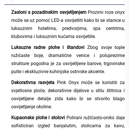
Zasloni s pozadinskim osvjetljenjem
Prozirni roze onyx
može se uz pomoć LED-a osvijetliti kako bi se stanice u
luksuznim hotelima, predvorjima, spa centrima,
klubovima i luksuznim kućama osvijetlile.
Luksuzne radne plohe i štandovi
Zbog svoje tople
ružičaste boje, dramatične venice i poluprezirne
strukture pogodna je za osvijetljene barove, trgovinske
pulte i ekskluzivne kuhinjske ostrvske akcente.
Dekorativna rasvjeta
Pink Onyx može se koristiti za
svjetlosne ploče, dekorativne dijelove u stilu štitnica i
osvijetljene detalje zida kako bi se stvorilo blago
osvijetljenje okoline.
Kupaonske plohe i stolovi
Polirani ružičasto-oniks daje
sofisticiran izgled banjalutim, stolicama za kavu,