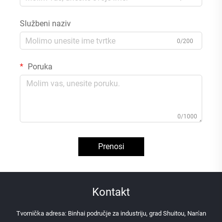
Službeni naziv
0/200
Poruka
0/1000
Prenosi
Kontakt
Tvornička adresa: Binhai područje za industriju, grad Shuitou, Nan'an