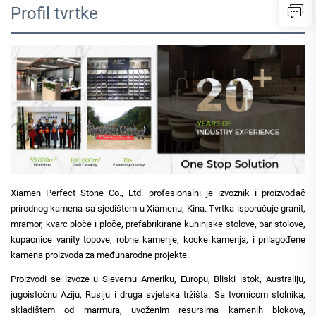
Profil tvrtke
Xiamen Perfect Stone Co., Ltd. profesionalni je izvoznik i proizvođač
prirodnog kamena sa sjedištem u Xiamenu, Kina. Tvrtka isporučuje granit,
mramor, kvarc ploče i ploče, prefabrikirane kuhinjske stolove, bar stolove,
kupaonice vanity topove, robne kamenje, kocke kamenja, i prilagođene
kamena proizvoda za međunarodne projekte.
Proizvodi se izvoze u Sjevernu Ameriku, Europu, Bliski istok, Australiju,
jugoistočnu Aziju, Rusiju i druga svjetska tržišta. Sa tvornicom stolnika,
skladištem od marmura, uvoženim resursima kamenih blokova,