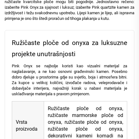
ružičaste kvarcitske ploče mogu biti pogodnije. Jednostavno rečeno:
izaberite Pink Onyx za sjajnost i luksuz; izaberite Pink quartzite kamen za
izdržljivost i težu svakodnevnu upotrebu. Lijepi kamen je lijep, ali ispravna
primjena je ono što štedi proračun od tihoga plakanja u kutu.
Ružičaste ploče od onyxa za luksuzne
projekte unutrašnjosti
Pink Onyx se najbolje koristi kao vizualni materijal za
naglašavanje, a ne kao osnovni građevinski kamen. Posebno
dobro djeluje u prostorima gdje su svjetlo, boja i atmosfera bitni.
Za kupce u velikoj količini, izvođače radova, veleprodavače i
dobavljače interijera, najvažniji korak u nabavi materijala je
usklađivanje materijala s pravom primjenom.
Ružičaste ploče od onyxa,
ružičaste marmorske ploče od
Vrsta
onyxa, ružičaste ploče od onyxa,
proizvoda
ružičaste ploče od onyxa,
dekorativni kameni komadi na