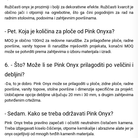
Ružičasti onyx je prozirniji i bolji za dekorativne efekte. Ružičasti kvarcit je
obično jači i otporniji na ogrebotine, što ga čini pogodnijim za rad na
radnim stolovima, podovima i zahtjevnim površinama.
- Pet. Koja je količina za ploče od Pink Onyxa?
MOQ je obično 100m2 za redovne narudžbe. Za prilagođene ploče, radne
površine, vanity topove ili narudžbe mješovitih projekata, konačni MOQ
može se potvrditi prema zahtjevima o izboru materijala i izradi.
6. - Što? Može li se Pink Onyx prilagoditi po veličini i
debljini?
-Da, to je dobro. Pink Onyx može se prilagoditi u ploče, zidne ploče, radne
površine, vanity topove, stolne površine i dimenzije specifične za projekt.
Uobičajene opcije debljine uključuju 20 mm i 30 mm, s drugim zahtjevima
potvrđenim crtežima.
- Sedam. Kako se treba održavati Pink Onyx?
Pink Onyx treba pravilno zapečati i očistiti neutralnim čistačem kamena.
Treba izbjegavati kiselo čišćenje, otporne kemikalije i abrazivne alate jer je
onyx osjetljiviji od mnogih tvrđih kamenih materijala.