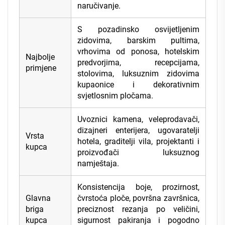
naručivanje.
S pozadinsko osvijetljenim
zidovima, barskim pultima,
vrhovima od ponosa, hotelskim
Najbolje
predvorjima, recepcijama,
primjene
stolovima, luksuznim zidovima
kupaonice i dekorativnim
svjetlosnim pločama.
Uvoznici kamena, veleprodavači,
dizajneri enterijera, ugovaratelji
Vrsta
hotela, graditelji vila, projektanti i
kupca
proizvođači luksuznog
namještaja.
Konsistencija boje, prozirnost,
Glavna
čvrstoća ploče, površna završnica,
briga
preciznost rezanja po veličini,
kupca
sigurnost pakiranja i pogodno