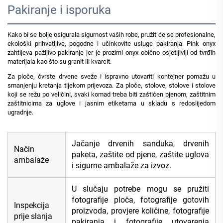
Pakiranje i isporuka
Kako bi se bolje osigurala sigurnost vaših robe, pružit će se profesionalne,
ekološki prihvatljive, pogodne i učinkovite usluge pakiranja. Pink onyx
zahtijeva pažljivo pakiranje jer je prozirni onyx obično osjetljiviji od tvrđih
materijala kao što su granit ili kvarcit.
Za ploče, čvrste drvene sveže i ispravno utovariti kontejner pomažu u
smanjenju kretanja tijekom prijevoza. Za ploče, stolove, stolove i stolove
koji se režu po veličini, svaki komad treba biti zaštićen pjenom, zaštitnim
zaštitnicima za uglove i jasnim etiketama u skladu s redoslijedom
ugradnje.
Jačanje drvenih sanduka, drvenih
Način
paketa, zaštite od pjene, zaštite uglova
ambalaže
i sigurne ambalaže za izvoz.
U slučaju potrebe mogu se pružiti
fotografije ploča, fotografije gotovih
Inspekcija
proizvoda, provjere količine, fotografije
prije slanja
pakiranja i fotografije utovarenja