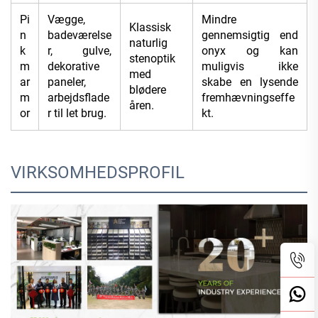
Pi
Vægge,
Mindre
Klassisk
n
badeværelse
gennemsigtig end
naturlig
k
r, gulve,
onyx og kan
stenoptik
m
dekorative
muligvis ikke
med
ar
paneler,
skabe en lysende
blødere
m
arbejdsflade
fremhævningseffe
åren.
or
r til let brug.
kt.
VIRKSOMHEDSPROFIL