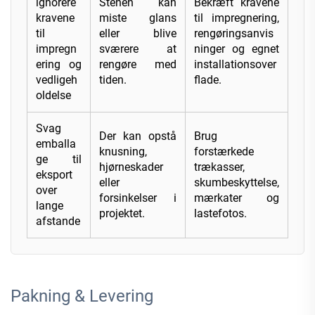
ignorere
Stenen kan
Bekræft kravene
kravene
miste glans
til impregnering,
til
eller blive
rengøringsanvis
impregn
sværere at
ninger og egnet
ering og
rengøre med
installationsover
vedligeh
tiden.
flade.
oldelse
Svag
Der kan opstå
Brug
emballa
knusning,
forstærkede
ge til
hjørneskader
trækasser,
eksport
eller
skumbeskyttelse,
over
forsinkelser i
mærkater og
lange
projektet.
lastefotos.
afstande
Pakning & Levering