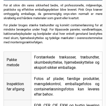
For at sikre din vares sikkerhed bedre, vil professionelle, miljøvenlige,
praktiske og effektive emballageydelser blive leveret. Pink Onyx kræver
omhyggelig emballage, da gennemsigtig onyx-sten normalt er mere
skrøbelig end hårdere materialer som granit eller kvartsit.
For plader bruges stærke træbundter og korrekt containerlæsning for at
mindske bevægelse under fragt. For tilpassede paneler, vandbrættoppe,
køkkenarbejdsplader og bordplader skal hver enkelt genstand beskyttes
med skum, hjørnebeskyttelse og tydelige mærkater i overensstemmelse
med monteringsrækkefølgen.
Forstærkede trækasser, træbundter,
Pakke
skumbeskyttelse, hjørnebeskyttelse og
metode
eksport-sikker emballage.
Fotos af plader, færdige produkter,
Inspektion
mængdekontrol, emballagefotos og
før afgang
containerlæsningsfotos kan leveres
efter behov.
FOB, CFR, CIF, EXW og hurtig levering