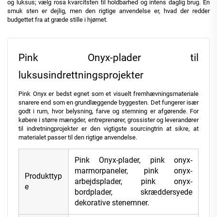
og luksus; vælg rosa kvarcitsten til holdbarhed og intens daglig brug. En
smuk sten er dejlig, men den rigtige anvendelse er, hvad der redder
budgettet fra at græde stille i hjørnet.
Pink Onyx-plader til
luksusindrettningsprojekter
Pink Onyx er bedst egnet som et visuelt fremhævningsmateriale
snarere end som en grundlæggende byggesten. Det fungerer især
godt i rum, hvor belysning, farve og stemning er afgørende. For
købere i større mængder, entreprenører, grossister og leverandører
til indretningprojekter er den vigtigste sourcingtrin at sikre, at
materialet passer til den rigtige anvendelse.
Pink Onyx-plader, pink onyx-
marmorpaneler, pink onyx-
Produkttyp
arbejdsplader, pink onyx-
e
bordplader, skræddersyede
dekorative stenemner.