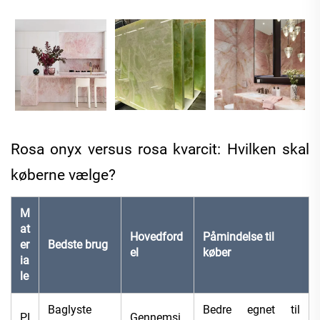
Rosa onyx versus rosa kvarcit: Hvilken skal
køberne vælge?
M
at
Hovedford
Påmindelse til
er
Bedste brug
el
køber
ia
le
Baglyste
Bedre egnet til
PI
Gennemsi