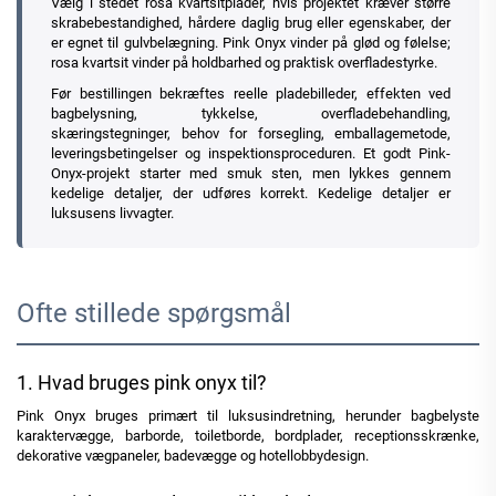
Vælg i stedet rosa kvartsitplader, hvis projektet kræver større
skrabebestandighed, hårdere daglig brug eller egenskaber, der
er egnet til gulvbelægning. Pink Onyx vinder på glød og følelse;
rosa kvartsit vinder på holdbarhed og praktisk overfladestyrke.
Før bestillingen bekræftes reelle pladebilleder, effekten ved
bagbelysning, tykkelse, overfladebehandling,
skæringstegninger, behov for forsegling, emballagemetode,
leveringsbetingelser og inspektionsproceduren. Et godt Pink-
Onyx-projekt starter med smuk sten, men lykkes gennem
kedelige detaljer, der udføres korrekt. Kedelige detaljer er
luksusens livvagter.
Ofte stillede spørgsmål
1. Hvad bruges pink onyx til?
Pink Onyx bruges primært til luksusindretning, herunder bagbelyste
karaktervægge, barborde, toiletborde, bordplader, receptionsskrænke,
dekorative vægpaneler, badevægge og hotellobbydesign.