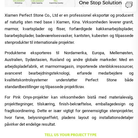
Xiamen Perfect Stone Co., Ltd er en professionel eksportør og producent
af naturlig sten med base i Xiamen, Kina. Virksomheden leverer granit,
marmor, kvartsplader og fliser, forfærdigede køkkenarbejdsplader,
bararbejdsplader, badeværelsesvasker, kantsten, kubesten og tilpassede
stenprodukter til internationale projekter.
Produkterne eksporteres til Nordamerika, Europa, Mellemøsten,
Australien, Sydøstasien, Rusland og andre globale markeder. Med en
arbejdspladefabrik, et marmormagasin, importerede stenblokressourcer,
avanceret bearbejdningsteknologi, erfarede medarbejdere og
kvalitetskontrolsystemer understøtter Perfect Stone både
standardbestillinger og tilpassede projektkrav.
For Pink Onyx-projekter kan virksomheden bistå med materialevalg,
projekttegninger, tilskæring, finish-bekræftelse, emballagedesign og
fragtkoordinering. Dette er især vigtigt for gennemsigtige stenprojekter,
hvor farve, belysningseffekt, pladens layout og installationsdetaljer
påvirker det endelige resultat.