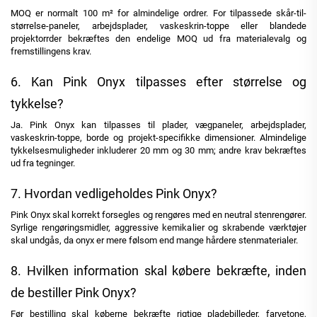
MOQ er normalt 100 m² for almindelige ordrer. For tilpassede skår-til-
størrelse-paneler, arbejdsplader, vaskeskrin-toppe eller blandede
projektorrder bekræftes den endelige MOQ ud fra materialevalg og
fremstillingens krav.
6. Kan Pink Onyx tilpasses efter størrelse og
tykkelse?
Ja. Pink Onyx kan tilpasses til plader, vægpaneler, arbejdsplader,
vaskeskrin-toppe, borde og projekt-specifikke dimensioner. Almindelige
tykkelsesmuligheder inkluderer 20 mm og 30 mm; andre krav bekræftes
ud fra tegninger.
7. Hvordan vedligeholdes Pink Onyx?
Pink Onyx skal korrekt forsegles og rengøres med en neutral stenrengører.
Syrlige rengøringsmidler, aggressive kemikalier og skrabende værktøjer
skal undgås, da onyx er mere følsom end mange hårdere stenmaterialer.
8. Hvilken information skal købere bekræfte, inden
de bestiller Pink Onyx?
Før bestilling skal køberne bekræfte rigtige pladebilleder, farvetone,