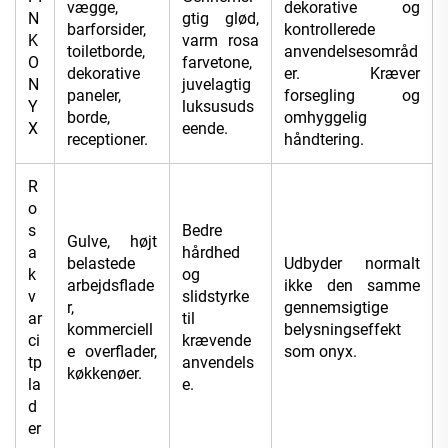
vægge,
dekorative og
N
gtig glød,
barforsider,
kontrollerede
K
varm rosa
toiletborde,
anvendelsesområd
O
farvetone,
dekorative
er. Kræver
N
juvelagtig
paneler,
forsegling og
Y
luksusuds
borde,
omhyggelig
X
eende.
receptioner.
håndtering.
R
o
s
Bedre
Gulve, højt
a
hårdhed
belastede
Udbyder normalt
k
og
arbejdsflade
ikke den samme
v
slidstyrke
r,
gennemsigtige
ar
til
kommerciell
belysningseffekt
ci
krævende
e overflader,
som onyx.
tp
anvendels
køkkenøer.
la
e.
d
er