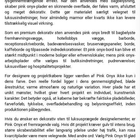
lysgennemtrængende effekt. Når den anvendes med bagbelysning,
skaber pink onyx-plader en skinnende overflade, der føles varm, afsluttet
og meget dekorativ. Dette gør materialet særligt velegnet til
luksusindretninger, hvor almindelig marmor eller kvarts ikke kan levere
tilstrækkelig visuel virkning.
Som en premium dekorativ sten anvendes pink onyx bredt til bagbelyste
fremhævningsvægge, hotellobbys vægge, barborde,
receptionsskriveborde, badeværelsesvasker, bruservægspaneler, borde,
kaffeborde og tilpassede indredekorationer. Et pink onyx-bord kan blive et
stærkt midtpunkt i moderne boliger eller erhvervslokaler, mens pink onyx-
arbejdsplader ofte vælges til butiksindretninger, pudrerværelser,
luksusvillaer og hospitalitetsprojekter.
For designere og projektkøbere ligger værdien af Pink Onyx ikke kun i
dens farve. Den reelle fordel ligger i dens gennemsigtighed, bløde
årestruktur, varme atmosfære og naturlige variation. Hver plade har et
unikt mønster, hvilket giver hvert projekt en individuel, kunstnerisk
karakter. Det betyder også, at køberne bør bekræfte faktiske pladebilleder,
farveforløb, tykkelse, overfladebehandling og belysningseffekt, inden
produktionen påbegyndes.
Hvis du ønsker en dekorativ sten til luksusprægede designelementer, er
Pink Onyx et fremragende valg. Hvis dit projekt kræver gulv til intens brug,
større skrabestabilitet eller langvarig ydelse under høj trafik, kan rosa
kvarcitplader være mere velegnede. Med andre ord: Vælg Pink Onyx til glød