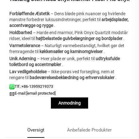
Forbløffende Æstetik
– Dens bløde pink nuancer og hvirlende
mønstre forbedrer luksusindretninger, perfekt til
arbejdsplader,
accentvægge og rygge
.
Holdbarhed
– Harde end marmor, Pink Onyx Quartzit modstår
ridser, ideel til
højtbelastede gulvbelægninger og bordplader
.
Varmetolerance
– Naturligt varmebestandigt, hvilket gør det
fremragende til
køkkensøiler og kaminomgivelser
.
Unik Aderning
– Hver plade er unik, perfekt til
udtryksfulde
toiletbord og accentmøbler
.
Lav vedligeholdelse
– Ikke-porøs ved forsegling, nem at
rengøre til
badeværelsesbeklædning og erhvervslokaler
.
Tlf.:
+86-13959219373
E-mail:
[email protected]
Anmodning
Oversigt
Anbefalede Produkter