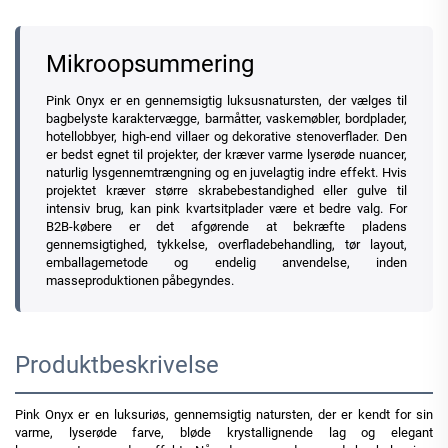
Mikroopsummering
Pink Onyx er en gennemsigtig luksusnatursten, der vælges til
bagbelyste karaktervægge, barmåtter, vaskemøbler, bordplader,
hotellobbyer, high-end villaer og dekorative stenoverflader. Den
er bedst egnet til projekter, der kræver varme lyserøde nuancer,
naturlig lysgennemtrængning og en juvelagtig indre effekt. Hvis
projektet kræver større skrabebestandighed eller gulve til
intensiv brug, kan pink kvartsitplader være et bedre valg. For
B2B-købere er det afgørende at bekræfte pladens
gennemsigtighed, tykkelse, overfladebehandling, tør layout,
emballagemetode og endelig anvendelse, inden
masseproduktionen påbegyndes.
Produktbeskrivelse
Pink Onyx er en luksuriøs, gennemsigtig natursten, der er kendt for sin
varme, lyserøde farve, bløde krystallignende lag og elegant