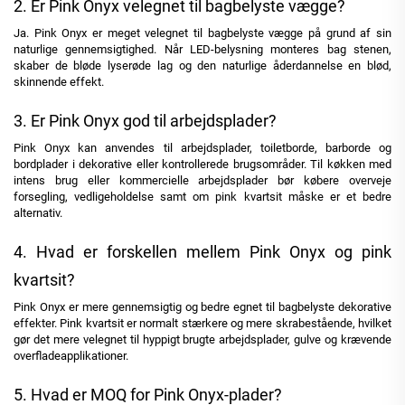
2. Er Pink Onyx velegnet til bagbelyste vægge?
Ja. Pink Onyx er meget velegnet til bagbelyste vægge på grund af sin
naturlige gennemsigtighed. Når LED-belysning monteres bag stenen,
skaber de bløde lyserøde lag og den naturlige åderdannelse en blød,
skinnende effekt.
3. Er Pink Onyx god til arbejdsplader?
Pink Onyx kan anvendes til arbejdsplader, toiletborde, barborde og
bordplader i dekorative eller kontrollerede brugsområder. Til køkken med
intens brug eller kommercielle arbejdsplader bør købere overveje
forsegling, vedligeholdelse samt om pink kvartsit måske er et bedre
alternativ.
4. Hvad er forskellen mellem Pink Onyx og pink
kvartsit?
Pink Onyx er mere gennemsigtig og bedre egnet til bagbelyste dekorative
effekter. Pink kvartsit er normalt stærkere og mere skrabestående, hvilket
gør det mere velegnet til hyppigt brugte arbejdsplader, gulve og krævende
overfladeapplikationer.
5. Hvad er MOQ for Pink Onyx-plader?