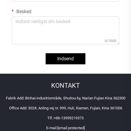
Besked
0/1000
Indsend
KONTAKT
Fabrik Add: Binhai-industriområde, Shuitou-by, Nan'an Fujian Kina 362300
Office Add: 302#, Anling vej nr. 999, Huli, Xiamen, Fujian, Kina 361006
Tlf.:
+86-13959219373
E-mail:
[email protected]