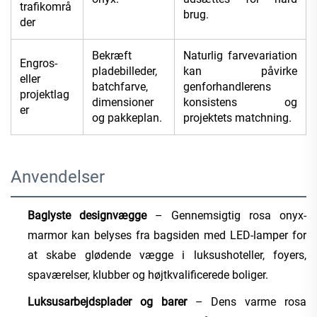
trafikområ
brug.
der
Bekræft
Naturlig farvevariation
Engros-
pladebilleder,
kan påvirke
eller
batchfarve,
genforhandlerens
projektlag
dimensioner
konsistens og
er
og pakkeplan.
projektets matchning.
Anvendelser
Baglyste designvægge
– Gennemsigtig rosa onyx-
marmor kan belyses fra bagsiden med LED-lamper for
at skabe glødende vægge i luksushoteller, foyers,
spaværelser, klubber og højtkvalificerede boliger.
Luksusarbejdsplader og barer
– Dens varme rosa