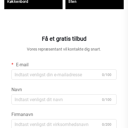
Køkkenbord
Sten
Få et gratis tilbud
Vores repræsentant vil kontakte dig snart.
E-mail
0/100
Navn
0/100
Firmanavn
0/200