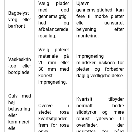
Vælg plader
Ujævn
med god
gennemsigtighed kan
Bagbelyst
gennemsigtig
føre til mørke pletter
væg eller
hed og
eller uensartet
barfront
afbalancerede
belysning efter
rosa lag.
montering.
Vælg poleret
materiale på
Impregnering
Vaskeskrin
20 mm eller
mindsker risikoen for
-top eller
30 mm med
pletter og forbedrer
bordplade
korrekt
daglig vedligeholdelse.
impregnering.
Gulv med
Kvartsit tilbyder
høj
Overvej i
normalt bedre
belastning
stedet rosa
slidstyrke og mere
eller
kvartsitplader
robust ydeevne til
kommerci
frem for rosa
overflader, der
elle
onyx.
udsættes for hård