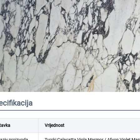
ecifikacija
tavka
Vrijednost
aziv proizvoda
Turski Calacatta Viola Marmor / Afyon Violet M