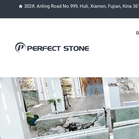
302#, Anling Road No.999, Huli, Xiamen, Fujian, Kina 3
G