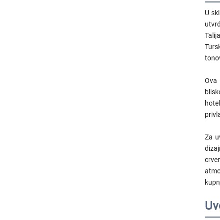
U sk
utvrđ
Talij
Tursk
tonov
Ova 
blis
hote
privl
Za u
diza
crve
atmos
kupnj
Uv