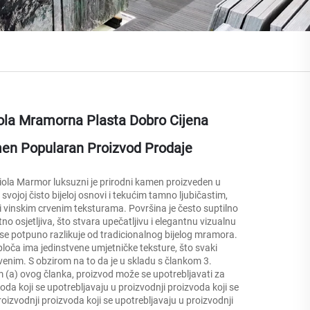
ola Mramorna Plasta Dobro Cijena
men Popularan Proizvod Prodaje
iola Marmor luksuzni je prirodni kamen proizveden u
svojoj čisto bijeloj osnovi i tekućim tamno ljubičastim,
m i vinskim crvenim teksturama. Površina je često suptilno
atno osjetljiva, što stvara upečatljivu i elegantnu vizualnu
se potpuno razlikuje od tradicionalnog bijelog mramora.
oča ima jedinstvene umjetničke teksture, što svaki
tvenim. S obzirom na to da je u skladu s člankom 3.
 (a) ovog članka, proizvod može se upotrebljavati za
oda koji se upotrebljavaju u proizvodnji proizvoda koji se
roizvodnji proizvoda koji se upotrebljavaju u proizvodnji