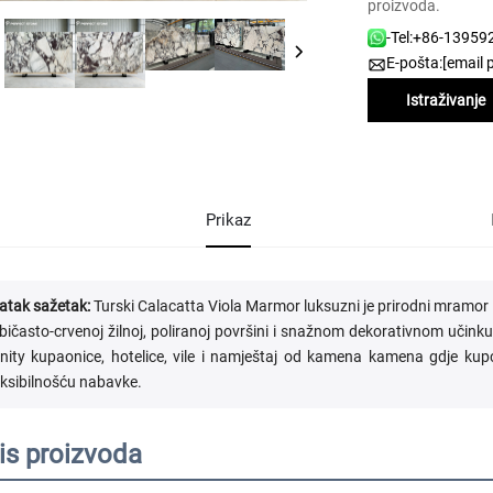
proizvoda.
-Tel:
+86-13959
E-pošta:
[email 
Istraživanje
Prikaz
atak sažetak:
Turski Calacatta Viola Marmor luksuzni je prirodni mramor iz 
ubičasto-crvenoj žilnoj, poliranoj površini i snažnom dekorativnom učink
nity kupaonice, hotelice, vile i namještaj od kamena kamena gdje kup
eksibilnošću nabavke.
is proizvoda