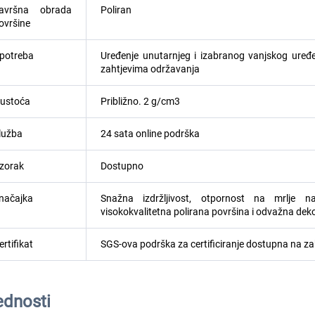
avršna obrada
Poliran
ovršine
potreba
Uređenje unutarnjeg i izabranog vanjskog uređen
zahtjevima održavanja
ustoća
Približno. 2 g/cm3
lužba
24 sata online podrška
zorak
Dostupno
načajka
Snažna izdržljivost, otpornost na mrlje na
visokokvalitetna polirana površina i odvažna deko
ertifikat
SGS-ova podrška za certificiranje dostupna na za
ednosti