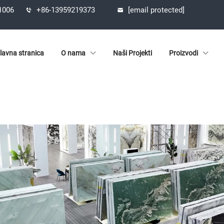
61006
+86-13959219373
[email protected]
lavna stranica
O nama
Naši Projekti
Proizvodi