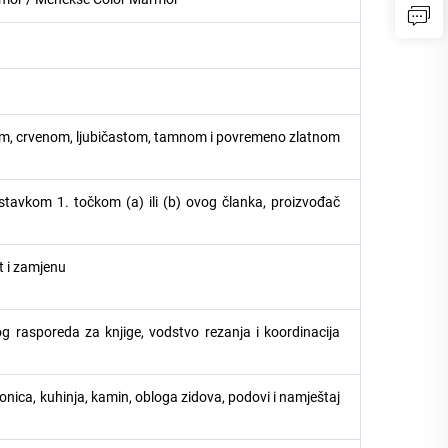
astom, crvenom, ljubičastom, tamnom i povremeno zlatnom
stavkom 1. točkom (a) ili (b) ovog članka, proizvođač
t i zamjenu
log rasporeda za knjige, vodstvo rezanja i koordinacija
paonica, kuhinja, kamin, obloga zidova, podovi i namještaj