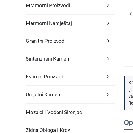
Mramorni Proizvodi
Marmorni Namještaj
Granitni Proizvodi
Sinterizirani Kamen
Kvarcni Proizvodi
Kr
lj
Umjetni Kamen
va
fl
Mozaici I Vodeni Širenjac
Op
Zidna Obloga I Krov