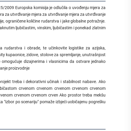
5/2009 Europska komisija je odlučila o uvođenju mjera za
ra za utvrđivanje mjera za utvrđivanje mjera za utvrđivanje
e, ograničene količine rudarstva i jake globalne potražnje.
taknutim ljubičastim, vinskim, ljubičastim i ponekad zlatnim
rudarstva i obrade, te učinkovite logistike za azijska,
ity kupaonice, zidove, stolove za spremljanje, unutrašnjost
le omogućuje dizajnerima i vlasnicima da ostvare jednako
iranje proizvodnje
ojekt treba i dekorativni učinak i stabilnost nabave. Ako
m ljubičastom crvenom crvenom crvenom crvenom crvenom
venom crvenom crvenom crven Ako prostor treba mekšu
ika "izbor po scenariju" pomaže izbjeći uobičajenu pogrešku