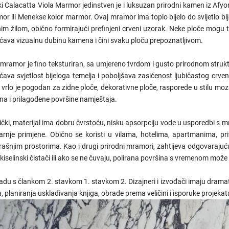
i Calacatta Viola Marmor jedinstven je i luksuzan prirodni kamen iz Afyo
r ili Menekse kolor marmor. Ovaj mramor ima toplo bijelo do svijetlo bije
m žilom, obično formirajući prefinjeni crveni uzorak. Neke ploče mogu ta
ćava vizualnu dubinu kamena i čini svaku ploču prepoznatljivom.
 mramor je fino teksturiran, sa umjereno tvrdom i gusto prirodnom struk
ćava svjetlost bijeloga temelja i poboljšava zasićenost ljubičastog crv
 vrlo je pogodan za zidne ploče, dekorativne ploče, rasporede u stilu mo
na i prilagođene površine namještaja.
ički, materijal ima dobru čvrstoću, nisku apsorpciju vode u usporedbi 
arnje primjene. Obično se koristi u vilama, hotelima, apartmanima, p
rašnjim prostorima. Kao i drugi prirodni mramori, zahtijeva odgovarajuću
 kiselinski čistači ili ako se ne čuvaju, polirana površina s vremenom može
adu s člankom 2. stavkom 1. stavkom 2. Dizajneri i izvođači imaju dramati
, planiranja usklađivanja knjiga, obrade prema veličini i isporuke projekat