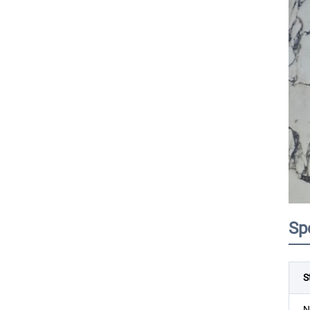
Sp
S
N