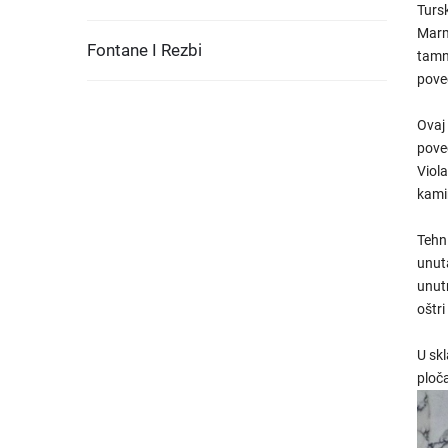
Tursk
Marmo
Fontane I Rezbi
tamni
pove
Ovaj
pove
Viola
kami
Tehn
unut
unut
oštri
U skl
ploča