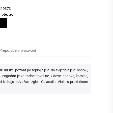
219373
protected]
Preporučeni proizvodi
Turske, poznat po toploj bijeloj do svijetlo bijeloj osnovi,
u. Pogodan je za radne površine, zidove, podove, kamine,
ci trebaju odvažan izgled Calacatta Viola s praktičnom