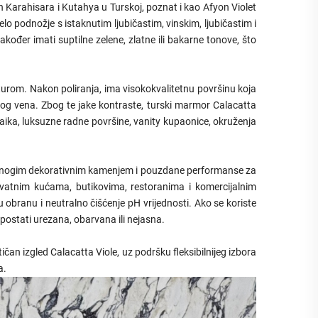
n Karahisara i Kutahya u Turskoj, poznat i kao Afyon Violet
lo podnožje s istaknutim ljubičastim, vinskim, ljubičastim i
kođer imati suptilne zelene, zlatne ili bakarne tonove, što
turom. Nakon poliranja, ima visokokvalitetnu površinu koja
enog vena. Zbog te jake kontraste, turski marmor Calacatta
zaika, luksuzne radne površine, vanity kupaonice, okruženja
s mnogim dekorativnim kamenjem i pouzdane performanse za
rivatnim kućama, butikovima, restoranima i komercijalnim
 obranu i neutralno čišćenje pH vrijednosti. Ako se koriste
 postati urezana, obarvana ili nejasna.
čan izgled Calacatta Viole, uz podršku fleksibilnijeg izbora
a.