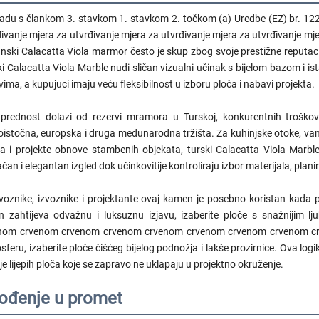
ladu s člankom 3. stavkom 1. stavkom 2. točkom (a) Uredbe (EZ) br. 122
ivanje mjera za utvrđivanje mjera za utvrđivanje mjera za utvrđivanje mje
anski Calacatta Viola marmor često je skup zbog svoje prestižne reputacij
i Calacatta Viola Marble nudi sličan vizualni učinak s bijelom bazom i is
ima, a kupujuci imaju veću fleksibilnost u izboru ploča i nabavi projekta.
prednost dolazi od rezervi mramora u Turskoj, konkurentnih troškova 
koistočna, europska i druga međunarodna tržišta. Za kuhinjske otoke, van
la i projekte obnove stambenih objekata, turski Calacatta Viola Marb
ačan i elegantan izgled dok učinkovitije kontroliraju izbor materijala, plan
voznike, izvoznike i projektante ovaj kamen je posebno koristan kada pr
jn zahtijeva odvažnu i luksuznu izjavu, izaberite ploče s snažniji
nom crvenom crvenom crvenom crvenom crvenom crvenom crvenom cr
feru, izaberite ploče čišćeg bijelog podnožja i lakše prozirnice. Ova log
e lijepih ploča koje se zapravo ne uklapaju u projektno okruženje.
ođenje u promet