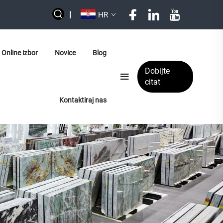
|
HR
Online izbor
Novice
Blog
Dobijte
citat
Kontaktiraj nas