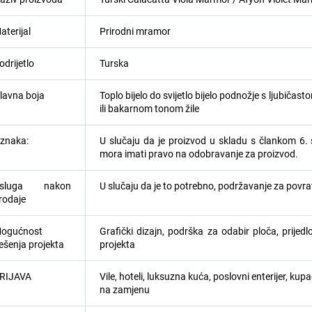
aterijal
Prirodni mramor
odrijetlo
Turska
lavna boja
Toplo bijelo do svijetlo bijelo podnožje s ljubič
ili bakarnom tonom žile
znaka:
U slučaju da je proizvod u skladu s člankom 6. 
mora imati pravo na odobravanje za proizvod.
sluga nakon
U slučaju da je to potrebno, podržavanje za povra
rodaje
ogućnost
Grafički dizajn, podrška za odabir ploča, prijed
ješenja projekta
projekta
RIJAVA
Vile, hoteli, luksuzna kuća, poslovni enterijer, ku
na zamjenu