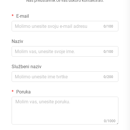
Naš predstavnik će vas uskoro kontaktirati.
E-mail
0/100
Naziv
0/100
Službeni naziv
0/200
Poruka
0/1000