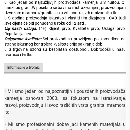
u
Kao
jedan od najzužljivijih proizvođača kamenja u
S
huitou,
Q.
uanzhou
grad
.
W
posebno se bavimo
s
istraživanjem, proizvodnjom
i izvozom mramora/granita, co
u
vrh unutra
,
vrh umivaonika itd.
u
S
godina
proizvodnja
iskustvo
i vlastiti tim dizajnera i CAD
ljudi
,sve
cijena
će biti
ponuđeno
u roku od 12 sati
.
Cilj naših usluga:
(4F)
Klijent prvo, Kvaliteta prvo, Usluga prvo,
Reputacija prvo
.
Osigurana kvaliteta:
Svi proizvodi
su
providjeno
po komadima
od
strane iskusnog kontrolera kvalitete
prije pakiranja
dob.
u
S
trgovina
uzorci
su besplatan
dostupno
,
Dobrodošli u našu
tvornicu
i tvrtku.
Informacije o tvornici
• Mi smo jedan od najpoznatijih i pouzdanih proizvođača
kamenja osnovan 2003., sa fokusom na istraživanje,
razvoj, proizvodnju i izvoz različitih vrsta granita, mramora
itd;
• Mi smo profesionalni dobavljači kamenih materijala u