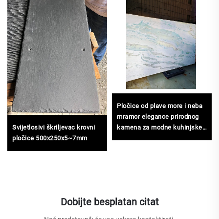
Pločice od plave more i neba
mramor elegance prirodnog
kamena za modne kuhinjske
Svijetlosivi škriljevac krovni
ploče, podove od mramora i
pločice 500x250x5~7mm
zidne panela
Dobijte besplatan citat