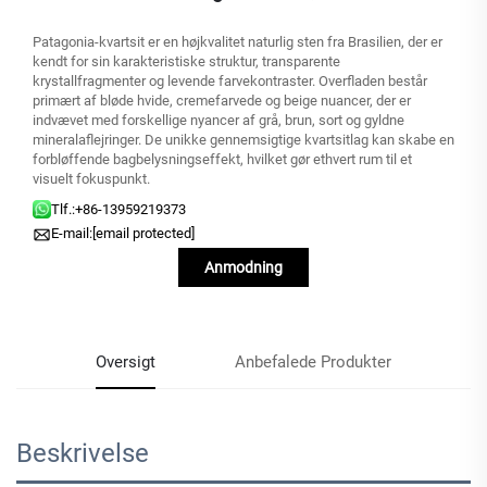
Patagonia-kvartsit er en højkvalitet naturlig sten fra Brasilien, der er
kendt for sin karakteristiske struktur, transparente
krystallfragmenter og levende farvekontraster. Overfladen består
primært af bløde hvide, cremefarvede og beige nuancer, der er
indvævet med forskellige nyancer af grå, brun, sort og gyldne
mineralaflejringer. De unikke gennemsigtige kvartsitlag kan skabe en
forbløffende bagbelysningseffekt, hvilket gør ethvert rum til et
visuelt fokuspunkt.
Tlf.:
+86-13959219373
E-mail:
[email protected]
Anmodning
Oversigt
Anbefalede Produkter
Beskrivelse