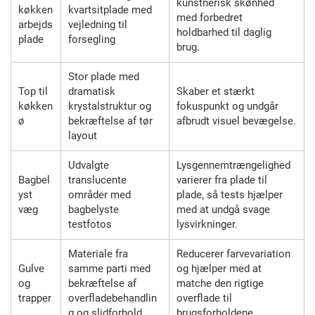
kunstnerisk skønhed
køkken
kvartsitplade med
med forbedret
arbejds
vejledning til
holdbarhed til daglig
plade
forsegling
brug.
Stor plade med
Top til
dramatisk
Skaber et stærkt
køkken
krystalstruktur og
fokuspunkt og undgår
ø
bekræftelse af tør
afbrudt visuel bevægelse.
layout
Udvalgte
Lysgennemtrængelighed
Bagbel
translucente
varierer fra plade til
yst
områder med
plade, så tests hjælper
væg
bagbelyste
med at undgå svage
testfotos
lysvirkninger.
Materiale fra
Reducerer farvevariation
Gulve
samme parti med
og hjælper med at
og
bekræftelse af
matche den rigtige
trapper
overfladebehandlin
overflade til
g og slidforhold
brugsforholdene.