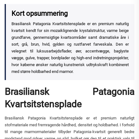
Kort opsummering
Brasiliansk Patagonia Kvartsitstensplade er en premium naturlig
kvartsit kendt for sin mozaiklignende krystalstruktur, varme beige
grundfarve, gennemsigtige kvartsområder samt dramatiske åre i
sort, grå, brun, hvid, gylden og rustfarvet farveskala. Den er
velegnet til luksusarbejdsflader, øer, accentvægge, baglyste
vægge, gulve, trapper, bordplader og high-end indretningsprojekter,
hvor køberne ønsker naturlig kunstnerisk udtrykskraft kombineret
med større holdbarhed end marmor.
Brasiliansk Patagonia
Kvartsitstensplade
Brasiliansk Patagonia Kvartsitstensplade er et premium naturligt
stofmateriale med fremragende hårdhed, densitet og holdbarhed. I forhold
til mange marmormaterialer tilbyder Patagonia-kvartsit generelt bedre
modstand mod ridser, varme og slid, hvilket gør den til et praktisk valg til