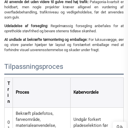
At anvende det uden videre til gulve med høj trafik:
Patagonia-kvartsit er
holdbart, men nogle projekter kræver alligevel en vurdering af
overfladebehandling, trafikniveau og vedligeholdelse, før det anvendes
som gulv.
Udeladelse af forsegling:
Regelmæssig forsegling anbefales for at
opretholde støvfrihed og bevare stenens tidløse skønhed.
At undlade at bekræfte tørmontering og emballage:
For luksusvægge, øer
og store paneler hjælper tør layout og forstærket emballage med at
forhindre visuel uoverensstemmelse og skader under fragt.
Tilpassningsproces
T
r
Proces
Købervordele
i
n
Bekræft pladefotos,
farveområde,
Undgår forkert
0
materialeanvendelse,
pladeselektion før