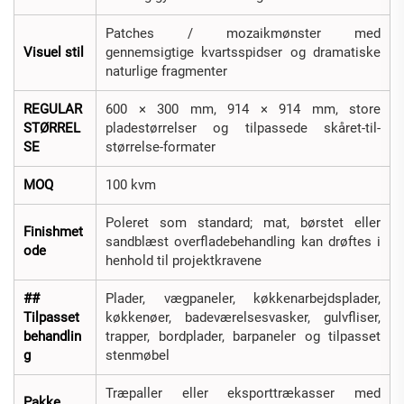
Patches / mozaikmønster med
Visuel stil
gennemsigtige kvartsspidser og dramatiske
naturlige fragmenter
REGULAR
600 × 300 mm, 914 × 914 mm, store
STØRREL
pladestørrelser og tilpassede skåret-til-
SE
størrelse-formater
MOQ
100 kvm
Poleret som standard; mat, børstet eller
Finishmet
sandblæst overfladebehandling kan drøftes i
ode
henhold til projektkravene
##
Plader, vægpaneler, køkkenarbejdsplader,
Tilpasset
køkkenøer, badeværelsesvasker, gulvfliser,
behandlin
trapper, bordplader, barpaneler og tilpasset
g
stenmøbel
Træpaller eller eksporttrækasser med
Pakke