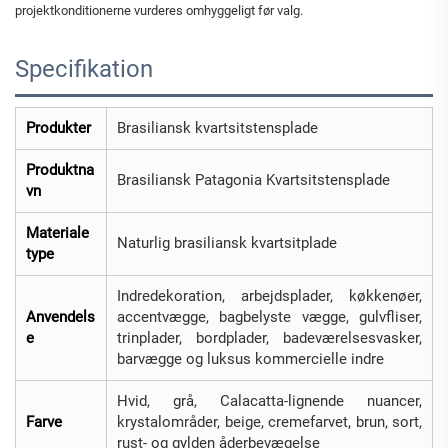
projektkonditionerne vurderes omhyggeligt før valg.
Specifikation
Produkter
Brasiliansk kvartsitstensplade
Produktna
Brasiliansk Patagonia Kvartsitstensplade
vn
Materiale
Naturlig brasiliansk kvartsitplade
type
Indredekoration, arbejdsplader, køkkenøer,
Anvendels
accentvægge, bagbelyste vægge, gulvfliser,
e
trinplader, bordplader, badeværelsesvasker,
barvægge og luksus kommercielle indre
Hvid, grå, Calacatta-lignende nuancer,
Farve
krystalområder, beige, cremefarvet, brun, sort,
rust- og gylden åderbevægelse