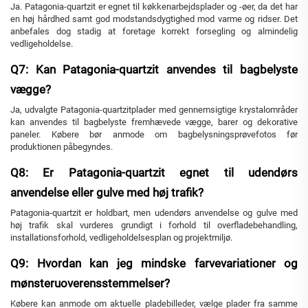
Ja. Patagonia-quartzit er egnet til køkkenarbejdsplader og -øer, da det har
en høj hårdhed samt god modstandsdygtighed mod varme og ridser. Det
anbefales dog stadig at foretage korrekt forsegling og almindelig
vedligeholdelse.
Q7: Kan Patagonia-quartzit anvendes til bagbelyste
vægge?
Ja, udvalgte Patagonia-quartzitplader med gennemsigtige krystalområder
kan anvendes til bagbelyste fremhævede vægge, barer og dekorative
paneler. Købere bør anmode om bagbelysningsprøvefotos før
produktionen påbegyndes.
Q8: Er Patagonia-quartzit egnet til udendørs
anvendelse eller gulve med høj trafik?
Patagonia-quartzit er holdbart, men udendørs anvendelse og gulve med
høj trafik skal vurderes grundigt i forhold til overfladebehandling,
installationsforhold, vedligeholdelsesplan og projektmiljø.
Q9: Hvordan kan jeg mindske farvevariationer og
mønsteruoverensstemmelser?
Købere kan anmode om aktuelle pladebilleder, vælge plader fra samme