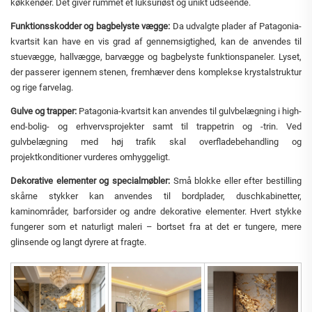
køkkenøer. Det giver rummet et luksuriøst og unikt udseende.
Funktionsskodder og bagbelyste vægge:
Da udvalgte plader af Patagonia-
kvartsit kan have en vis grad af gennemsigtighed, kan de anvendes til
stuevægge, hallvægge, barvægge og bagbelyste funktionspaneler. Lyset,
der passerer igennem stenen, fremhæver dens komplekse krystalstruktur
og rige farvelag.
Gulve og trapper:
Patagonia-kvartsit kan anvendes til gulvbelægning i high-
end-bolig- og erhvervsprojekter samt til trappetrin og -trin. Ved
gulvbelægning med høj trafik skal overfladebehandling og
projektkonditioner vurderes omhyggeligt.
Dekorative elementer og specialmøbler:
Små blokke eller efter bestilling
skårne stykker kan anvendes til bordplader, duschkabinetter,
kaminområder, barforsider og andre dekorative elementer. Hvert stykke
fungerer som et naturligt maleri – bortset fra at det er tungere, mere
glinsende og langt dyrere at fragte.