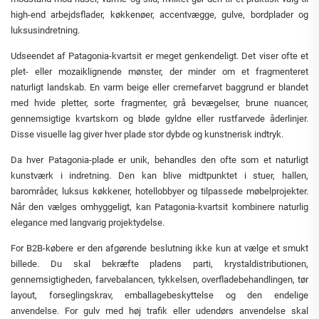
high-end arbejdsflader, køkkenøer, accentvægge, gulve, bordplader og
luksusindretning.
Udseendet af Patagonia-kvartsit er meget genkendeligt. Det viser ofte et
plet- eller mozaiklignende mønster, der minder om et fragmenteret
naturligt landskab. En varm beige eller cremefarvet baggrund er blandet
med hvide pletter, sorte fragmenter, grå bevægelser, brune nuancer,
gennemsigtige kvartskorn og bløde gyldne eller rustfarvede åderlinjer.
Disse visuelle lag giver hver plade stor dybde og kunstnerisk indtryk.
Da hver Patagonia-plade er unik, behandles den ofte som et naturligt
kunstværk i indretning. Den kan blive midtpunktet i stuer, hallen,
barområder, luksus køkkener, hotellobbyer og tilpassede møbelprojekter.
Når den vælges omhyggeligt, kan Patagonia-kvartsit kombinere naturlig
elegance med langvarig projektydelse.
For B2B-købere er den afgørende beslutning ikke kun at vælge et smukt
billede. Du skal bekræfte pladens parti, krystaldistributionen,
gennemsigtigheden, farvebalancen, tykkelsen, overfladebehandlingen, tør
layout, forseglingskrav, emballagebeskyttelse og den endelige
anvendelse. For gulv med høj trafik eller udendørs anvendelse skal