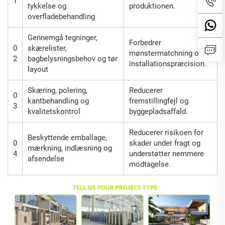
1
tykkelse og
produktionen.
overfladebehandling
Gennemgå tegninger,
Forbedrer
0
skærelister,
mønstermatchning og
2
bagbelysningsbehov og tør
installationspræcision.
layout
Skæring, polering,
Reducerer
0
kantbehandling og
fremstillingfejl og
3
kvalitetskontrol
byggepladsaffald.
Reducerer risikoen for
Beskyttende emballage,
0
skader under fragt og
mærkning, indlæsning og
4
understøtter nemmere
afsendelse
modtagelse.