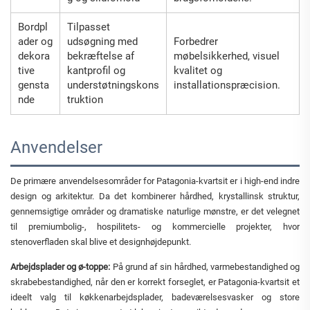
Bordpl
Tilpasset
ader og
udsøgning med
Forbedrer
dekora
bekræftelse af
møbelsikkerhed, visuel
tive
kantprofil og
kvalitet og
gensta
understøtningskons
installationspræcision.
nde
truktion
Anvendelser
De primære anvendelsesområder for Patagonia-kvartsit er i high-end indre
design og arkitektur. Da det kombinerer hårdhed, krystallinsk struktur,
gennemsigtige områder og dramatiske naturlige mønstre, er det velegnet
til premiumbolig-, hospilitets- og kommercielle projekter, hvor
stenoverfladen skal blive et designhøjdepunkt.
Arbejdsplader og ø-toppe:
På grund af sin hårdhed, varmebestandighed og
skrabebestandighed, når den er korrekt forseglet, er Patagonia-kvartsit et
ideelt valg til køkkenarbejdsplader, badeværelsesvasker og store