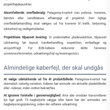
projekthøjdepunkter.
Alsomfattende overfladevalg:
Patagonia-kvartsit kan poleres, honeres,
børstes eller sandblæses afhængigt af projektet. Den rigtige
overfladebehandling skal vælges ud fra kravene til trafik, belysning,
sikkerhed og vedligeholdelse.
Projektklare tilpasset levering:
Vi understøtter pladeselektion, tilpasset
udskæring, tør layout, kantbehandling, inspektion, emballage og
eksportfragt. For B2B-købere reducerer dette farvenes
uoverensstemmelse, udsætningsfejl og leveringsrisici.
Almindelige køberfejl, der skal undgås
At vælge udelukkende ud fra ét produktbillede:
Patagonia-kvartsit har
dramatisk naturlig variation. Købere bør anmode om aktuelle pladebilleder
eller -videoer, inden ordren bekræftes.
At ignorere forskelle i gennemsigtighed:
Ikke alle områder transmitterer
lys lige godt. Til bagbelyste vægge eller barer bør der anmodes om
bagbelysningsprøvning, inden der udføres udsætning.