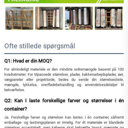
Ofte stillede spørgsmål
Q1: Hvad er din MOQ?
For almindeligt materiale er den mindste ordremængde baseret på 100
kvadratmeter. For tilpassede størrelser, plader, køkkenarbejdsplader, øer,
vægpaneler eller projektorde, bedes du sende din størrelsesliste,
mængde, tykkelse, overfladebehandling og anvendelsesdetaljer til
bekræftelse.
Q2: Kan I laste forskellige farver og størrelser i én
container?
Ja. Forskellige farver og størrelser kan lastes i én container, såfremt
emballage- og lastningsplanen er rimelig. For ét materiale er blandede
størrelser acceptabelt, men køberne skal bekræfte layout, mængde og