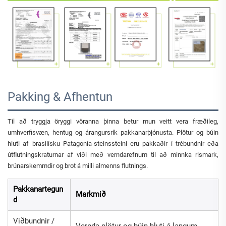
Pakking & Afhentun
Til að tryggja öryggi vöranna þinna betur mun veitt vera fræðileg,
umhverfisvæn, hentug og árangursrík pakkanarþjónusta. Plötur og búin
hluti af brasilísku Patagonía-steinssteini eru pakkaðir í trébundnir eða
útflutningskraturnar af viði með verndarefnum til að minnka rismark,
brúnarskemmdir og brot á milli almenns flutnings.
Pakkanartegun
Markmið
d
Viðbundnir /
Vernda plötur og búin hluti á langum