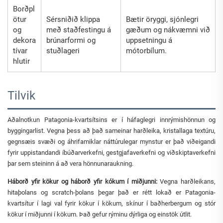
Borðpl
ötur
Sérsniðið klippa
Bætir öryggi, sjónlegri
og
með staðfestingu á
gæðum og nákvæmni við
dekora
brúnarformi og
uppsetningu á
tívar
stuðlageri
mótorbílum.
hlutir
Tilvik
Aðalnotkun Patagonia-kvartsítsins er í háfaglegri innrýmishönnun og
byggingarlist. Vegna þess að það sameinar harðleika, kristallaga textúru,
gegnsæis svæði og áhrifamiklar náttúrulegar mynstur er það viðeigandi
fyrir uppistandandi íbúðarverkefni, gestgjafaverkefni og viðskiptaverkefni
þar sem steininn á að vera hönnunaraukning.
Háborð yfir kökur og háborð yfir kókum í miðjunni:
Vegna harðleikans,
hitaþolans og scratch-þolans þegar það er rétt lokað er Patagonia-
kvartsítur í lagi val fyrir kökur í kökum, skínur í baðherbergum og stór
kökur í miðjunni í kökum. Það gefur rýminu dýrliga og einstök útlit.