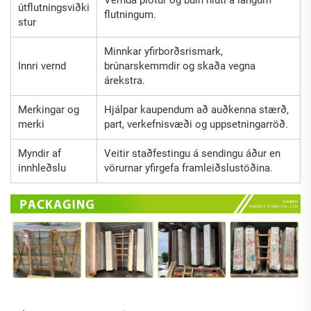
útflutningsviðki
flutningum.
stur
Minnkar yfirborðsrismark,
Innri vernd
brúnarskemmdir og skaða vegna
árekstra.
Merkingar og
Hjálpar kaupendum að auðkenna stærð,
merki
part, verkefnisvæði og uppsetningarröð.
Myndir af
Veitir staðfestingu á sendingu áður en
innhleðslu
vörurnar yfirgefa framleiðslustöðina.