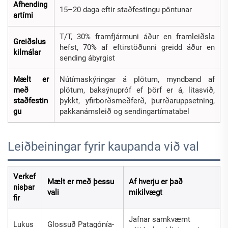
Afhending
15–20 daga eftir staðfestingu pöntunar
artími
T/T, 30% framfjármuni áður en framleiðsla
Greiðslus
hefst, 70% af eftirstöðunni greidd áður en
kilmálar
sending ábyrgist
Mælt er
Nútímaskýringar á plötum, myndband af
með
plötum, baksýnupróf ef þörf er á, litasvið,
staðfestin
þykkt, yfirborðsmeðferð, þurrðaruppsetning,
gu
pakkanámsleið og sendingartímatabel
Leiðbeiningar fyrir kaupanda við val
Verkef
Mælt er með þessu
Af hverju er það
nisþar
vali
mikilvægt
fir
Jafnar samkvæmt
Lukus
Glossuð Patagónía-