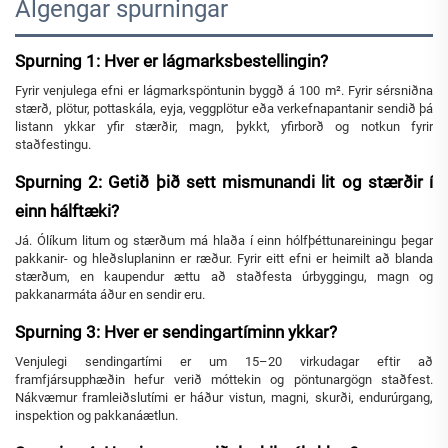
Algengar spurningar
Spurning 1: Hver er lágmarksbestellingin?
Fyrir venjulega efni er lágmarkspöntunin byggð á 100 m². Fyrir sérsniðna
stærð, plötur, pottaskála, eyja, veggplötur eða verkefnapantanir sendið þá
listann ykkar yfir stærðir, magn, þykkt, yfirborð og notkun fyrir
staðfestingu.
Spurning 2: Getið þið sett mismunandi lit og stærðir í
einn hálftæki?
Já. Ólíkum litum og stærðum má hlaða í einn hólfþéttunareiningu þegar
pakkanir- og hleðsluplaninn er ræður. Fyrir eitt efni er heimilt að blanda
stærðum, en kaupendur ættu að staðfesta úrbyggingu, magn og
pakkanarmáta áður en sendir eru.
Spurning 3: Hver er sendingartíminn ykkar?
Venjulegi sendingartími er um 15–20 virkudagar eftir að
framfjársupphæðin hefur verið móttekin og pöntunargögn staðfest.
Nákvæmur framleiðslutími er háður vistun, magni, skurði, endurúrgang,
inspektion og pakkanáætlun.