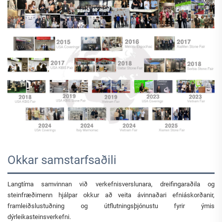
Okkar samstarfsaðili
Langtíma samvinnan við verkefnisverslunara, dreifingaraðila og
steinfræðimenn hjálpar okkur að veita ávinnaðari efniáskorðanir,
framleiðslustuðning og útflutningsþjónustu fyrir ýmis
dýrleikasteinsverkefni.