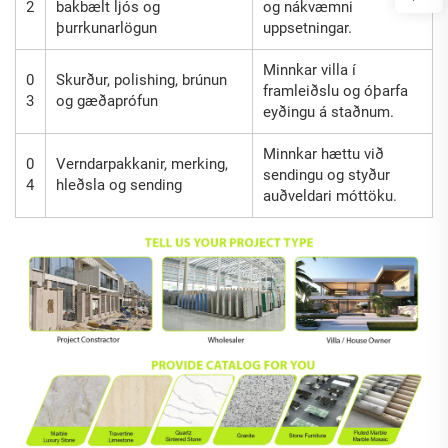
2
bakbælt ljós og
og nákvæmni
þurrkunarlögun
uppsetningar.
Minnkar villa í
0
Skurður, polishing, brúnun
framleiðslu og óþarfa
3
og gæðaprófun
eyðingu á staðnum.
Minnkar hættu við
0
Verndarpakkanir, merking,
sendingu og styður
4
hleðsla og sending
auðveldari móttöku.