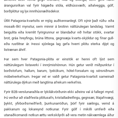
árangursríkan val fyrir hágæða stóla, eldhússvæði, aðalveggja, gólf,
borðplötur og lyx innrihúsnæðisdekor.
Útlit Patagonia-kvartsíts er mjög auðkennanlegt. Oft sýnir það rúðu- eða
mosaík-líkt mynstur, sem minnir á brotinn náttúrulegan landslag. Varmt
beigulita eða kremlit fyrirgrunnur er blandaður við hvítar stökk, svartar
brot, gráa hreyfingu, brúna littona, gegnsæja kvarts-skjöldur og fínar gull-
eða rustlitrar ár. Þessi sjónlega lag gefa hverri plötu sterka dýpt og
listrænan áhrif.
Þar sem hver Patagonia-plöta er einstök er henni oft lýst sem
náttúrulegum listaverki í innrýmishönnun. Hún getur verið miðpunktur í
borðstofum, hallum, barum, lyxkökum, hótel-forsalum og sérsniðnum
móbelverkefnum. Þegar vel er valið getur Patagonia-kvartsít sameinað
náttúrulega dýrkun með langtíma afrekum verkefnis.
Fyrir B2B-verslunaraðila er lykilákvörðunin ekki aðeins val á fallegri mynd.
Þú verður að staðfesta plötusafn, kristalladreifingu, gegnsæi, litajafnvægi,
þykkt, yfirborðsmeðferð, þurrkunarröðun, þörf fyrir sælingu, vernd á
pakkanum og lokareynd notkunar. Fyrir gólf í mikilli umferð eða
utanaðkomandi notkun ættu verkskilyrði að vera metin nákvæmlega áður