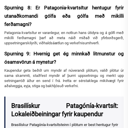
Spurning 8: Er Patagonia-kvartsítur hentugur fyrir
utanaðkomandi gólfa eða gólfa með mikilli
ferðamagni?
Patagonia-kvartsítur er varanlegur, en notkun hans útidyra og á gólfi með
mikilli ferðamagni þarf að meta náið miðað við yfirborðsgerð,
uppsetningarskilyrði, viðhaldsáætlun og verkefnisumhverfi.
Spurning 9: Hvernig get ég minnkað litmunstur og
ósamsvörun á mynstur?
Kaupendur geta beðið um myndir af núverandi plötum, valið plötur úr
sama skammti, staðfest myndir af þurrri uppsetningu og merkt upp
setningarröð áður en send í frá. Þetta er sérstaklega mikilvægt fyrir
aðalveggja, eyja, stiga og bakhljósuð verkefni.
Brasilískur Patagónía-kvartsít:
Lokaleiðbeiningar fyrir kaupendur
Brasilískur Patagónía-kvartsítsteinn í plötum er best hentugur fyrir