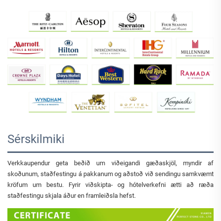
Sérskilmiki
Verkkaupendur geta beðið um viðeigandi gæðaskjöl, myndir af
skoðunum, staðfestingu á pakkanum og aðstoð við sendingu samkvæmt
kröfum um bestu. Fyrir viðskipta- og hótelverkefni ætti að ræða
staðfestingu skjala áður en framleiðsla hefst.