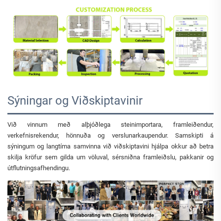
Sýningar og Viðskiptavinir
Við vinnum með alþjóðlega steinimportara, framleiðendur,
verkefnisrekendur, hönnuða og verslunarkaupendur. Samskipti á
sýningum og langtíma samvinna við viðskiptavini hjálpa okkur að betra
skilja kröfur sem gilda um völuval, sérsniðna framleiðslu, pakkanir og
útflutningsafhendingu.