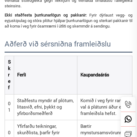
viðhalda stöðugleika gegn flekkjum og viðhalda tímalausu fallegleika
steinsins.
Ekki staðfesta þurrkunarlögun og pakkanir:
Fyrir dýrlaust vegg- og
eyjuskipulag og stóra plötur hjálpar þurrkunarlögun og sterkari pakkanir til
að koma í veg fyrir ósamræmi í útliti og skemmdir á sendingu.
Aðferð við sérsniðna framleiðslu
S
k
r
Ferli
Kaupandaárás
e
f
Staðfestu myndir af plötum,
Komið í veg fyrir rangt
0
litasvið, efni, þykkt og
val á plátunni áður en
1
yfirborðsmeðferð
framleiðsla hefst.
Yfirfarðu teikningar,
Bætir
0
skurðlista, þarfir fyrir
mynstursamsvörunni