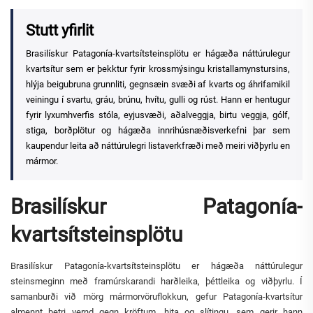
Stutt yfirlit
Brasilískur Patagonía-kvartsítsteinsplötu er hágæða náttúrulegur
kvartsítur sem er þekktur fyrir krossmýsingu kristallamynstursins,
hlýja beigubruna grunnliti, gegnsæin svæði af kvarts og áhrifamikil
veiningu í svartu, gráu, brúnu, hvítu, gulli og rúst. Hann er hentugur
fyrir lyxumhverfis stóla, eyjusvæði, aðalveggja, birtu veggja, gólf,
stiga, borðplötur og hágæða innrihúsnæðisverkefni þar sem
kaupendur leita að náttúrulegri listaverkfræði með meiri viðþyrlu en
mármor.
Brasilískur Patagonía-
kvartsítsteinsplötu
Brasilískur Patagonía-kvartsítsteinsplötu er hágæða náttúrulegur
steinsmeginn með framúrskarandi harðleika, þéttleika og viðþyrlu. Í
samanburði við mörg mármorvöruflokkun, gefur Patagonía-kvartsítur
almennt betri vernd gegn kröftum, hita og slítingu, sem gerir hann