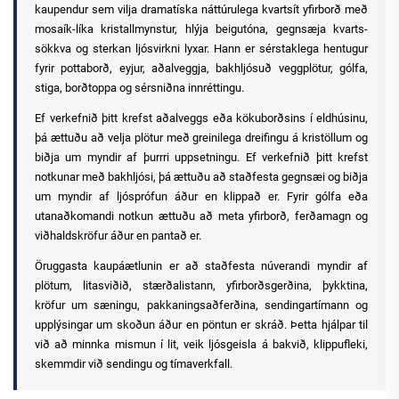
kaupendur sem vilja dramatíska náttúrulega kvartsít yfirborð með
mosaík-líka kristallmynstur, hlýja beigutóna, gegnsæja kvarts-
sökkva og sterkan ljósvirkni lyxar. Hann er sérstaklega hentugur
fyrir pottaborð, eyjur, aðalveggja, bakhljósuð veggplötur, gólfa,
stiga, borðtoppa og sérsniðna innréttingu.
Ef verkefnið þitt krefst aðalveggs eða kökuborðsins í eldhúsinu,
þá ættuðu að velja plötur með greinilega dreifingu á kristöllum og
biðja um myndir af þurrri uppsetningu. Ef verkefnið þitt krefst
notkunar með bakhljósi, þá ættuðu að staðfesta gegnsæi og biðja
um myndir af ljósprófun áður en klippað er. Fyrir gólfa eða
utanaðkomandi notkun ættuðu að meta yfirborð, ferðamagn og
viðhaldskröfur áður en pantað er.
Öruggasta kaupáætlunin er að staðfesta núverandi myndir af
plötum, litasviðið, stærðalistann, yfirborðsgerðina, þykktina,
kröfur um sæningu, pakkaningsaðferðina, sendingartímann og
upplýsingar um skoðun áður en pöntun er skráð. Þetta hjálpar til
við að minnka mismun í lit, veik ljósgeisla á bakvið, klippufleki,
skemmdir við sendingu og tímaverkfall.