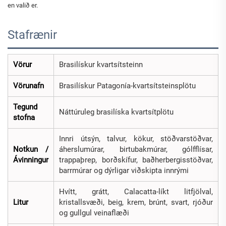
en valið er.
Stafrænir
Vörur
Brasilískur kvartsítsteinn
Vörunafn
Brasilískur Patagonía-kvartsítsteinsplötu
Tegund
Náttúruleg brasilíska kvartsítplötu
stofna
Innri útsýn, talvur, kökur, stöðvarstöðvar,
Notkun /
áherslumúrar, birtubakmúrar, gólfflísar,
Ávinningur
trappaþrep, borðskífur, baðherbergisstöðvar,
barrmúrar og dýrligar viðskipta innrými
Hvítt, grátt, Calacatta-líkt litfjölval,
Litur
kristallsvæði, beig, krem, brúnt, svart, rjóður
og gullgul veinaflæði