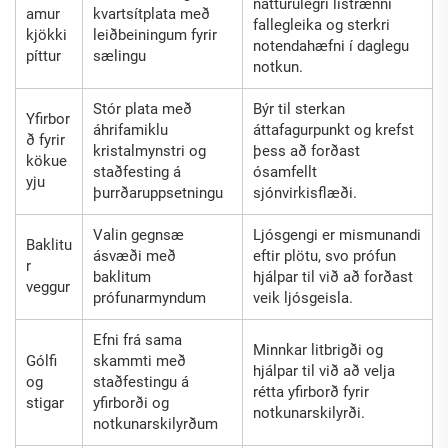
náttúrulegri listrænni
amur
kvartsítplata með
fallegleika og sterkri
kjökki
leiðbeiningum fyrir
notendahæfni í daglegu
píttur
sælingu
notkun.
Stór plata með
Býr til sterkan
Yfirbor
áhrifamiklu
áttafagurpunkt og krefst
ð fyrir
kristalmynstri og
þess að forðast
kökue
staðfesting á
ósamfellt
yju
þurrðaruppsetningu
sjónvirkisflæði.
Valin gegnsæ
Ljósgengi er mismunandi
Baklitu
ásvæði með
eftir plötu, svo prófun
r
baklitum
hjálpar til við að forðast
veggur
prófunarmyndum
veik ljósgeisla.
Efni frá sama
Minnkar litbrigði og
Gólfi
skammti með
hjálpar til við að velja
og
staðfestingu á
rétta yfirborð fyrir
stigar
yfirborði og
notkunarskilyrði.
notkunarskilyrðum