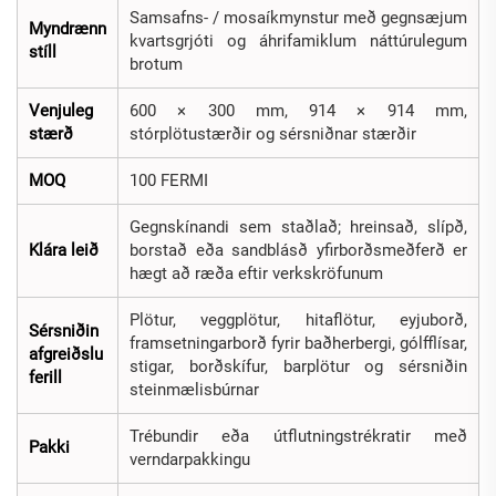
Samsafns- / mosaíkmynstur með gegnsæjum
Myndrænn
kvartsgrjóti og áhrifamiklum náttúrulegum
stíll
brotum
Venjuleg
600 × 300 mm, 914 × 914 mm,
stærð
stórplötustærðir og sérsniðnar stærðir
MOQ
100 FERMI
Gegnskínandi sem staðlað; hreinsað, slípð,
Klára leið
borstað eða sandblásð yfirborðsmeðferð er
hægt að ræða eftir verkskröfunum
Plötur, veggplötur, hitaflötur, eyjuborð,
Sérsniðin
framsetningarborð fyrir baðherbergi, gólfflísar,
afgreiðslu
stigar, borðskífur, barplötur og sérsniðin
ferill
steinmælisbúrnar
Trébundir eða útflutningstrékratir með
Pakki
verndarpakkingu