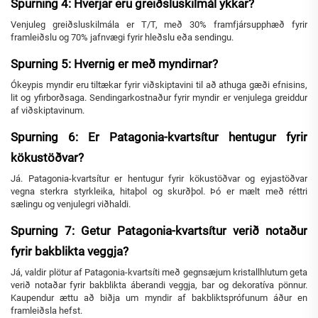
Spurning 4: Hverjar eru greiðsluskilmál ykkar?
Venjuleg greiðsluskilmála er T/T, með 30% framfjársupphæð fyrir
framleiðslu og 70% jafnvægi fyrir hleðslu eða sendingu.
Spurning 5: Hvernig er með myndirnar?
Ókeypis myndir eru tiltækar fyrir viðskiptavini til að athuga gæði efnisins,
lit og yfirborðsaga. Sendingarkostnaður fyrir myndir er venjulega greiddur
af viðskiptavinum.
Spurning 6: Er Patagonia-kvartsítur hentugur fyrir
kökustöðvar?
Já. Patagonia-kvartsítur er hentugur fyrir kökustöðvar og eyjastöðvar
vegna sterkra styrkleika, hitaþol og skurðþol. Þó er mælt með réttri
sælingu og venjulegri viðhaldi.
Spurning 7: Getur Patagonia-kvartsítur verið notaður
fyrir bakblikta veggja?
Já, valdir plötur af Patagonia-kvartsíti með gegnsæjum kristallhlutum geta
verið notaðar fyrir bakblikta áberandi veggja, bar og dekoratíva pönnur.
Kaupendur ættu að biðja um myndir af bakbliktsprófunum áður en
framleiðsla hefst.