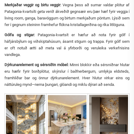
Merkjaðar veggir og birtu veggir:
Vegna þess að sumar valdar plötur af
Patagonia-kvartsíti geta verið ákveðið gegnsæir eru þær hæf fyrir veggja í
living room, ganga, baravöggum og birtum merkjaðum pöntum. Lýsið sem
fer í gegnum steininn framhefur flókna kristallagerðina og ríka litlöguna.
Gólfa og stigar:
Patagonia-kvartsít er hæfur að nota fyrir gólf í
háfjársbýlum og viðskiptahúsum, ásamt stigum og trappa. Fyrir gólf sem
er oft notuð ætti að meta val á yfirborði og veruleika verkefnisins
vandlega.
Dýrkunarelement og sérsniðin móbel:
Minni blokkir eða sérsniðnar hlutar
eru hæfir fyrir borðplötur, skýrslur í baðherbergum, umlykja eldsteds,
framhliðar bar og önnur dýrkunarelement. Hver hlutur virkar eins og
náttúruleg mynd—nema þungari, glóandi og miklu dýrari að senda.