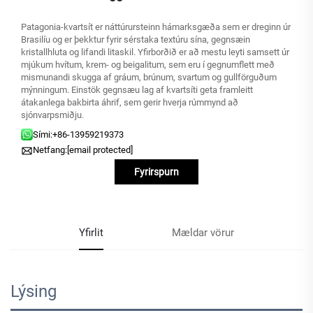
Patagonia-kvartsít er náttúrursteinn hámarksgæða sem er dreginn úr
Brasilíu og er þekktur fyrir sérstaka textúru sína, gegnsæin
kristallhluta og lifandi litaskil. Yfirborðið er að mestu leyti samsett úr
mjúkum hvítum, krem- og beigalitum, sem eru í gegnumflett með
mismunandi skugga af gráum, brúnum, svartum og gullförguðum
mýnningum. Einstök gegnsæu lag af kvartsíti geta framleitt
átakanlega bakbirta áhrif, sem gerir hverja rúmmynd að
sjónvarpsmiðju.
Sími:
+86-13959219373
Netfang:
[email protected]
Fyrirspurn
Yfirlit
Mældar vörur
Lýsing