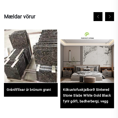
Mældar vörur
Gránítflísar úr brúnum grani
Kökustofuskjalborð Sintered
Stone Slabs White Gold Black
fyrir gólfi, badherbergi, vegg