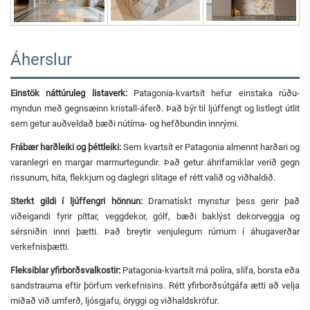
Áherslur
Einstök náttúruleg listaverk:
Patagonia-kvartsít hefur einstaka rúðu-
myndun með gegnsæinn kristall-áferð. Það býr til ljúffengt og listlegt útlit
sem getur auðveldað bæði nútíma- og hefðbundin innrými.
Frábær harðleiki og þéttleiki:
Sem kvartsít er Patagonia almennt harðari og
varanlegri en margar marmurtegundir. Það getur áhrifamiklar verið gegn
rissunum, hita, flekkjum og daglegri slitage ef rétt valið og viðhaldið.
Sterkt gildi í ljúffengri hönnun:
Dramatískt mynstur þess gerir það
viðeigandi fyrir píttar, veggdekor, gólf, bæði baklýst dekorveggja og
sérsniðin innri þætti. Það breytir venjulegum rúmum í áhugaverðar
verkefnisþætti.
Fleksiblar yfirborðsvalkostir:
Patagonia-kvartsít má políra, slífa, borsta eða
sandstrauma eftir þörfum verkefnisins. Rétt yfirborðsútgáfa ætti að velja
miðað við umferð, ljósgjafu, öryggi og viðhaldskröfur.