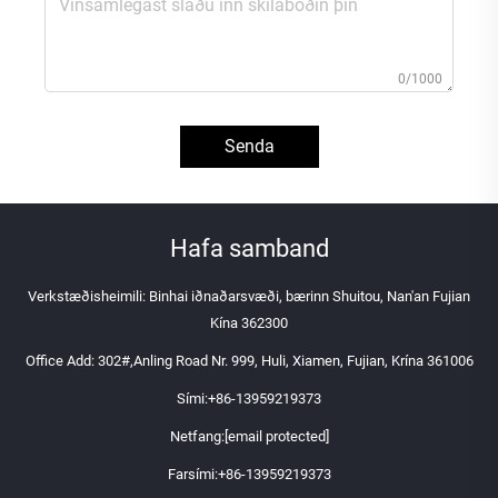
0/1000
Senda
Hafa samband
Verkstæðisheimili: Binhai iðnaðarsvæði, bærinn Shuitou, Nan'an Fujian
Kína 362300
Office Add: 302#,Anling Road Nr. 999, Huli, Xiamen, Fujian, Krína 361006
Sími:
+86-13959219373
Netfang:
[email protected]
Farsími:
+86-13959219373