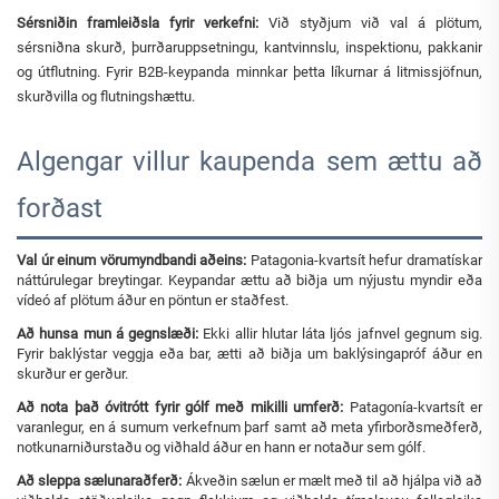
Sérsniðin framleiðsla fyrir verkefni:
Við styðjum við val á plötum,
sérsniðna skurð, þurrðaruppsetningu, kantvinnslu, inspektionu, pakkanir
og útflutning. Fyrir B2B-keypanda minnkar þetta líkurnar á litmissjöfnun,
skurðvilla og flutningshættu.
Algengar villur kaupenda sem ættu að
forðast
Val úr einum vörumyndbandi aðeins:
Patagonia-kvartsít hefur dramatískar
náttúrulegar breytingar. Keypandar ættu að biðja um nýjustu myndir eða
vídeó af plötum áður en pöntun er staðfest.
Að hunsa mun á gegnslæði:
Ekki allir hlutar láta ljós jafnvel gegnum sig.
Fyrir baklýstar veggja eða bar, ætti að biðja um baklýsingapróf áður en
skurður er gerður.
Að nota það óvitrótt fyrir gólf með mikilli umferð:
Patagonía-kvartsít er
varanlegur, en á sumum verkefnum þarf samt að meta yfirborðsmeðferð,
notkunarniðurstaðu og viðhald áður en hann er notaður sem gólf.
Að sleppa sælunaraðferð:
Ákveðin sælun er mælt með til að hjálpa við að